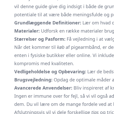
vil denne guide give dig indsigt i både de g
potentiale til at være både meningsfulde og p
Grundlæggende Definitioner:
Lær om hvad de
Materialer:
Udforsk en række materialer brugt 
Størrelser og Pasform:
Få vejledning i at væl
Når det kommer til
køb
af pigearmbånd, er der
enten i fysiske butikker eller online. Vi inklu
kompromis med kvaliteten.
Vedligeholdelse og Opbevaring:
Lær de bedst
Brugsvejledning:
Opdag de optimale måder at 
Avancerede Anvendelser:
Bliv inspireret af 
Ingen er immune over for fejl, så vi vil også 
dem. Du vil lære om de mange fordele ved at b
Afslutningsvis vil vi dele forskellige
tips
og tric