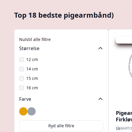
Top 18 bedste pigearmbånd)
Nulstil alle filtre
Udsalg -
Størrelse
12 cm
14 cm
15 cm
16 cm
Farve
Pigea
Guld
Sølv
Firklø
Ryd alle filtre
BARTO