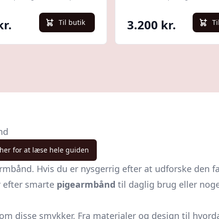
kr.
3.200 kr.
Til butik
Ti
nd
 her for at læse hele guiden
bånd. Hvis du er nysgerrig efter at udforske den fa
r efter smarte
pigearmbånd
til daglig brug eller nog
de om disse smykker. Fra materialer og design til hvor