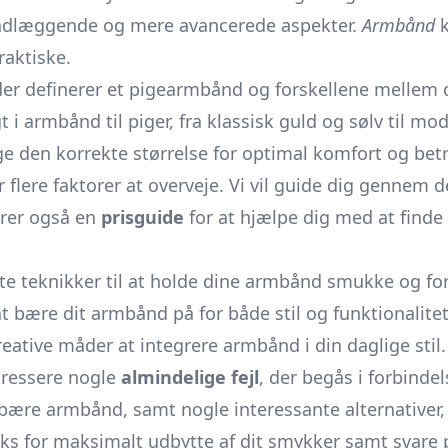
rundlæggende og mere avancerede aspekter.
Armbånd
k
raktiske.
r definerer et pigearmbånd og forskellene mellem de
i armbånd til piger, fra klassisk guld og sølv til mod
ge den korrekte størrelse for optimal komfort og bet
 flere faktorer at overveje. Vi vil guide dig gennem 
derer også en
prisguide
for at hjælpe dig med at finde
e teknikker til at holde dine armbånd smukke og for
bære dit armbånd på for både stil og funktionalitet
kreative måder at integrere armbånd i din daglige stil.
adressere nogle
almindelige fejl
, der begås i forbind
ære armbånd, samt nogle interessante alternativer, hv
ks for maksimalt udbytte af dit smykker samt svare p