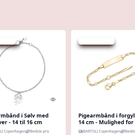
 spar 25 %
Udsalg - spar 20 %
Quick look
rmbånd i Sølv med
Pigearmbånd i forgyl
ver - 14 til 16 cm
14 cm - Mulighed for
gravering
LI Copenhagen
Bedste pris
BARTOLI Copenhagen
Bedst