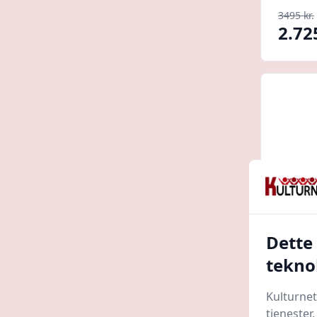
3495 kr.
2.72
Dette
tekno
Pigear
med å
Kulturnet
Mulig
BARTO
tjenester