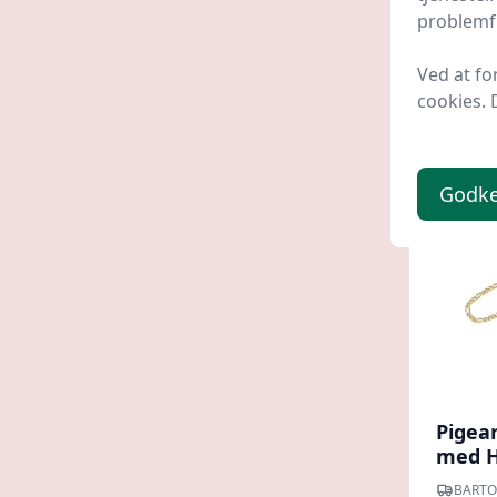
problemfr
320 
Ved at fo
cookies. 
Godk
Pigear
med H
- Muli
BARTO