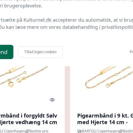
i brugeroplevelse.
kr.
395 kr.
Til butik
Ti
rtsætte på Kulturnet.dk accepterer du automatisk, at vi bru
Du kan læse mere om vores databehandling i privatlivspolit
end
Tillad ingen cookies
Pr
Quick look
mbånd i forgyldt Sølv
Pigearmbånd i 9 kt. 
jerte vedhæng 14 cm
med Hjerte 14 cm -
ghed for gravering
Mulighed for graveri
LI Copenhagen
Bedste pris
BARTOLI Copenhagen
Bedst