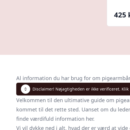
425 
Al information du har brug for om pigearmbå
Disclaimer! Nøjagtigheden er ikke verificeret. Klik
Velkommen til den ultimative guide om pigearm
kommet til det rette sted. Uanset om du lede
finde værdifuld information her.
Vi vil dykke ned i alt, hvad der er værd at vi