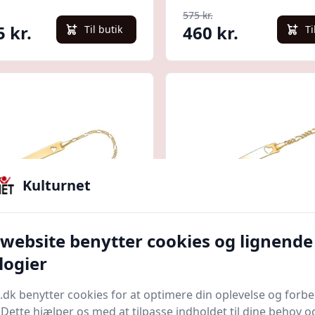
575 kr.
5 kr.
460 kr.
Til butik
Ti
Kulturnet
Quick look
 website benytter cookies og lignende
logier
mbånd i forgyldt Sølv
Pigearmbånd i forgyl
bent Hjerte 12 cm -
med Hjertet - 12 cm
.dk benytter cookies for at optimere din oplevelse og forb
hed for gravering
LI Copenhagen
Bedste pris
BARTOLI Copenhagen
Bedst
. Dette hjælper os med at tilpasse indholdet til dine behov o