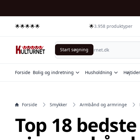
e menu
🌟🌟🌟🌟🌟
🌟
3.958 produktyper
Start søgning
Start søgning
Forside
Bolig og indretning
Husholdning
Højtide
Forside
Smykker
Armbånd og armringe
Top 18 bedste