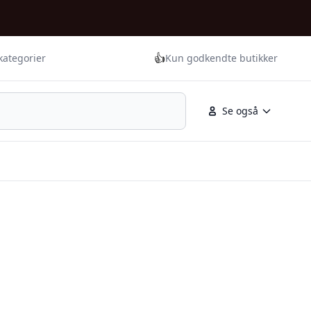
👍
kategorier
Kun godkendte butikker
Se også