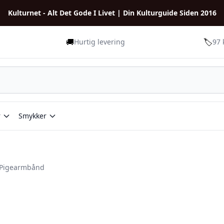
Kulturnet - Alt Det Gode I Livet | Din Kulturguide Siden 2016
🚚
🏷️
Hurtig levering
97 
r
Smykker
Pigearmbånd