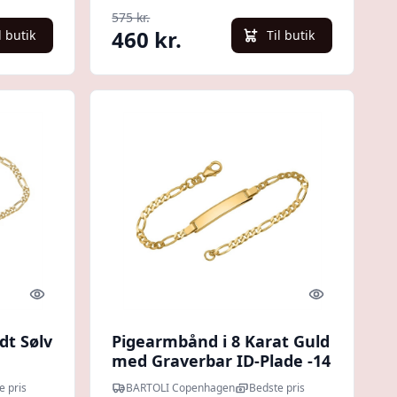
575 kr.
460 kr.
l butik
Til butik
Quick look
Quick look
dt Sølv
Pigearmbånd i 8 Karat Guld
med Graverbar ID-Plade -14
cm
e pris
BARTOLI Copenhagen
Bedste pris