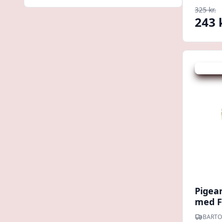
325 kr.
243 
Udsalg -
Pigea
med F
BARTO