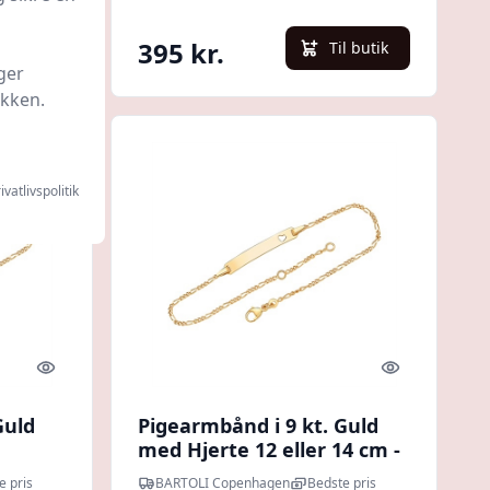
395 kr.
l butik
Til butik
ger
ikken.
ivatlivspolitik
Quick look
Quick look
Guld
Pigearmbånd i 9 kt. Guld
med Hjerte 12 eller 14 cm -
ng
Mulighed for gravering
e pris
BARTOLI Copenhagen
Bedste pris