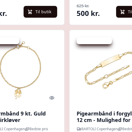
625 kr.
kr.
500 kr.
Til butik
Ti
 spar 22 %
Udsalg - spar 20 %
Quick look
rmbånd 9 kt. Guld
Pigearmbånd i forgyl
irkløver
12 cm - Mulighed for
gravering
LI Copenhagen
Bedste pris
BARTOLI Copenhagen
Bedst