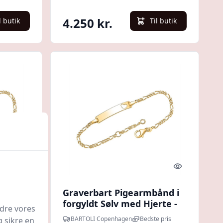
4.250 kr.
l butik
Til butik
Quick look
Quick look
dt Sølv
Graverbart Pigearmbånd i
forgyldt Sølv med Hjerte -
edre vores
12 eller 14 cm
e pris
BARTOLI Copenhagen
Bedste pris
g sikre en