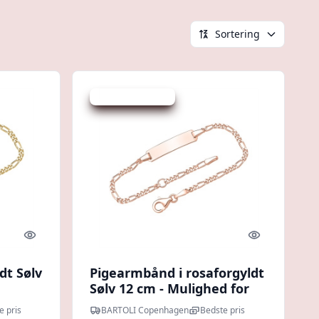
Sortering
Udsalg - spar 20 %
Quick look
Quick look
dt Sølv
Pigearmbånd i rosaforgyldt
Sølv 12 cm - Mulighed for
gravering
e pris
BARTOLI Copenhagen
Bedste pris