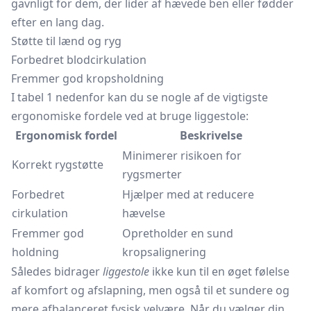
gavnligt for dem, der lider af hævede ben eller fødder
efter en lang dag.
Støtte til lænd og ryg
Forbedret blodcirkulation
Fremmer god kropsholdning
I tabel 1 nedenfor kan du se nogle af de vigtigste
ergonomiske fordele ved at bruge liggestole:
Ergonomisk fordel
Beskrivelse
Minimerer risikoen for
Korrekt rygstøtte
rygsmerter
Forbedret
Hjælper med at reducere
cirkulation
hævelse
Fremmer god
Opretholder en sund
holdning
kropsalignering
Således bidrager
liggestole
ikke kun til en øget følelse
af komfort og afslapning, men også til et sundere og
mere afbalanceret fysisk velvære. Når du vælger din