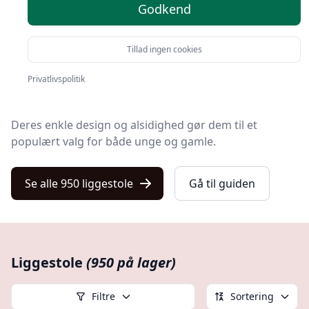
psgul
Godkend
Velkommen til den ultimative guide om
liggestole
–
den perfekte partner for en afslappende dag i haven,
på stranden eller ved poolen.
Tillad ingen cookies
Liggestole, også kendt som
solstole
eller
chaiselongues
,
Privatlivspolitik
er en uundværlig del af sommerlivet for mange.
Deres enkle design og alsidighed gør dem til et
populært valg for både unge og gamle.
Se alle 950 liggestole
Gå til guiden
Liggestole
(950 på lager)
Filtre
Sortering