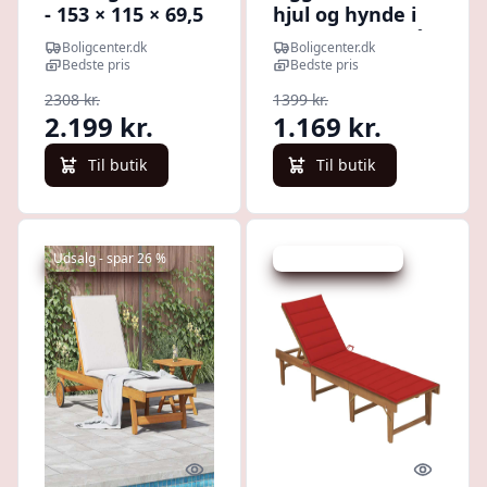
- 153 × 115 × 69,5
hjul og hynde i
cm,
polyrattan - grå
Boligcenter.dk
Boligcenter.dk
pulverlakeret
Bedste pris
Bedste pris
stål, 2 pladser
2308 kr.
1399 kr.
2.199 kr.
1.169 kr.
Til butik
Til butik
Udsalg - spar 26 %
Udsalg - spar 22 %
Quick look
Quick l