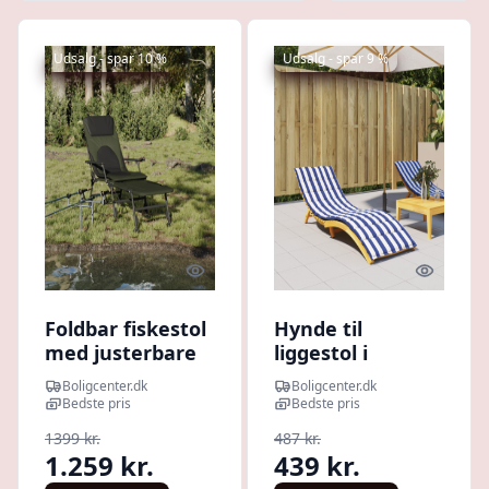
Udsalg - spar 10 %
Udsalg - spar 9 %
Quick look
Quick l
Foldbar fiskestol
Hynde til
med justerbare
liggestol i
ben - grøn/sort
oxfordstof -
Boligcenter.dk
Boligcenter.dk
liggestol
striber blå/hvid
Bedste pris
Bedste pris
200 × 60 cm
1399 kr.
487 kr.
1.259 kr.
439 kr.