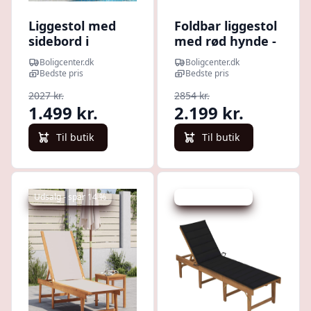
Liggestol med
Foldbar liggestol
sidebord i
med rød hynde -
massivt
massivt
Boligcenter.dk
Boligcenter.dk
akacietræ -
akacietræ
Bedste pris
Bedste pris
justerbart
2027 kr.
2854 kr.
ryglæn og hjul
1.499 kr.
2.199 kr.
Til butik
Til butik
Udsalg - spar 14 %
Udsalg - spar 4 %