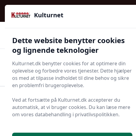
Kulturnet - Alt Det Gode I Livet | Din Kulturguide Siden
e menu
2016
Kulturnet
🌟🌟🌟🌟🌟
🌟
🚚
3.958 produktyper
Hurtig levering
Dette website benytter cookies
🏷️
👍
97 kategorier
Kun godkendte butikker
og lignende teknologier
Men
Kulturnet.dk benytter cookies for at optimere din
Start søgning
oplevelse og forbedre vores tjenester. Dette hjælper
Start søgning
os med at tilpasse indholdet til dine behov og sikre
en problemfri brugeroplevelse.
Forside
Bolig og indretning
Terrasse og have
Ved at fortsætte på Kulturnet.dk accepterer du
Liggestol
automatisk, at vi bruger cookies. Du kan læse mere
om vores databehandling i privatlivspolitikken.
Liggestole - 950 på lager