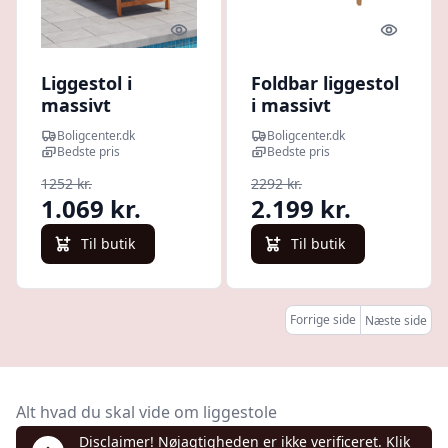
Quick look
Quick l
Liggestol i
Foldbar liggestol
massivt
i massivt
akacietræ med
akacietræ med
Boligcenter.dk
Boligcenter.dk
textilene - grå
sort hynde
Bedste pris
Bedste pris
1252 kr.
2292 kr.
1.069 kr.
2.199 kr.
Til butik
Til butik
Forrige side
Næste side
Alt hvad du skal vide om liggestole
Disclaimer! Nøjagtigheden er ikke verificeret. Klik