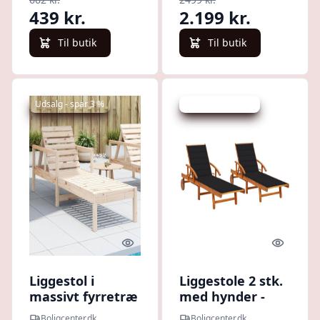
439 kr.
2.199 kr.
Til butik
Til butik
Udsalg - spar 3 %
Udsalg - spar 5 %
Quick look
Quick l
Liggestol i
Liggestole 2 stk.
massivt fyrretræ
med hynder -
- justerbar
massivt
Boligcenter.dk
Boligcenter.dk