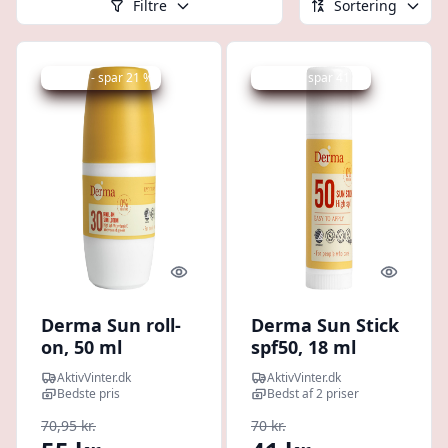
Filtre
Sortering
Udsalg - spar 21 %
Udsalg - spar 41 %
Quick look
Quick l
Derma Sun roll-
Derma Sun Stick
on, 50 ml
spf50, 18 ml
AktivVinter.dk
AktivVinter.dk
Bedste pris
Bedst af 2 priser
70,95 kr.
70 kr.