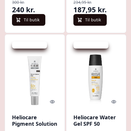
300 kr.
234,95 kr.
ml
240 kr.
187,95 kr.
Til butik
Til butik
Udsalg - spar 20 %
Udsalg - spar 20 %
Quick look
Quick l
Heliocare
Heliocare Water
Pigment Solution
Gel SPF 50
Fluid SPF 50