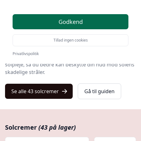
Velkommen til din ultimative guide til solbeskyttelse
fra kulturnet.dk.
Godkend
Solcreme er en uundværlig del af enhver
hudplejerutine, især når solen står højt på himlen.
Tillad ingen cookies
Denne guide blev skabt for at give dig en
Privatlivspolitik
dybdegående forståelse af de forskellige aspekter af
solpleje, så du bedre kan beskytte din hud mod solens
skadelige stråler.
Se alle 43 solcremer
Gå til guiden
Solcremer
(43 på lager)