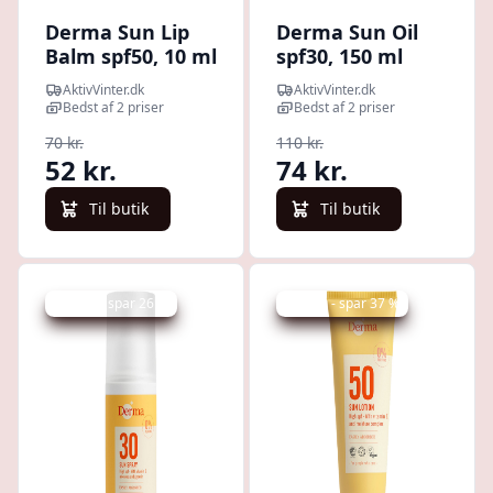
Derma Sun Lip
Derma Sun Oil
Balm spf50, 10 ml
spf30, 150 ml
AktivVinter.dk
AktivVinter.dk
Bedst af 2 priser
Bedst af 2 priser
70 kr.
110 kr.
52 kr.
74 kr.
Til butik
Til butik
Udsalg - spar 26 %
Udsalg - spar 37 %