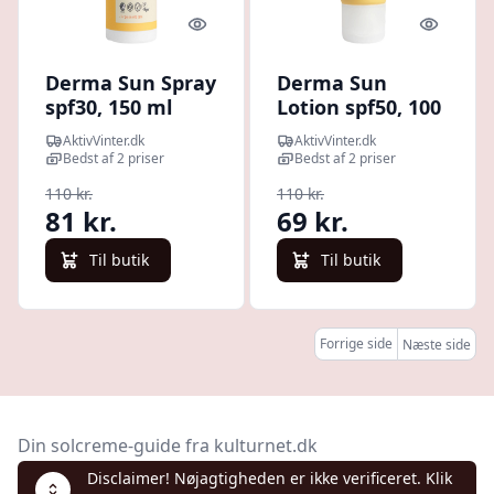
Quick look
Quick l
Derma Sun Spray
Derma Sun
spf30, 150 ml
Lotion spf50, 100
ml
AktivVinter.dk
AktivVinter.dk
Bedst af 2 priser
Bedst af 2 priser
110 kr.
110 kr.
81 kr.
69 kr.
Til butik
Til butik
Forrige side
Næste side
Din solcreme-guide fra kulturnet.dk
Disclaimer! Nøjagtigheden er ikke verificeret. Klik