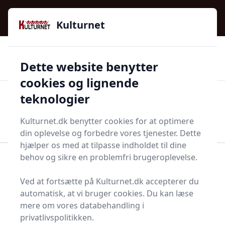
Kulturnet - Alt Det Gode I Livet | Din Kulturguide Siden
e menu
2016
Kulturnet
🌟🌟🌟🌟🌟
🌟
🚚
3.958 produktyper
Hurtig levering
Dette website benytter
🏷️
👍
97 kategorier
Kun godkendte butikker
cookies og lignende
teknologier
Men
Start søgning
Start søgning
Kulturnet.dk benytter cookies for at optimere
din oplevelse og forbedre vores tjenester. Dette
hjælper os med at tilpasse indholdet til dine
behov og sikre en problemfri brugeroplevelse.
Forside
Husholdning
Sæbe og shampoo
Solcreme
Ved at fortsætte på Kulturnet.dk accepterer du
Solcremer - 43 på lager
automatisk, at vi bruger cookies. Du kan læse
mere om vores databehandling i
privatlivspolitikken.