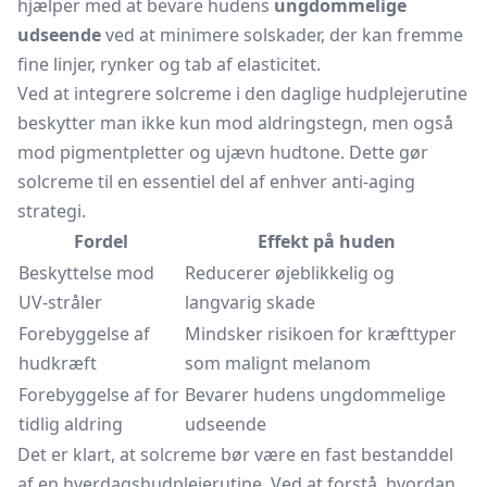
hjælper med at bevare hudens
ungdommelige
udseende
ved at minimere solskader, der kan fremme
fine linjer, rynker og tab af elasticitet.
Ved at integrere solcreme i den daglige hudplejerutine
beskytter man ikke kun mod aldringstegn, men også
mod pigmentpletter og ujævn hudtone. Dette gør
solcreme til en essentiel del af enhver anti-aging
strategi.
Fordel
Effekt på huden
Beskyttelse mod
Reducerer øjeblikkelig og
UV-stråler
langvarig skade
Forebyggelse af
Mindsker risikoen for kræfttyper
hudkræft
som malignt melanom
Forebyggelse af for
Bevarer hudens ungdommelige
tidlig aldring
udseende
Det er klart, at solcreme bør være en fast bestanddel
af en hverdagshudplejerutine. Ved at forstå, hvordan