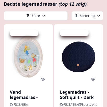
Bedste legemadrasser
(top 12 valg)
Filtre
Sortering
Udsalg - spar 25 %
Udsalg - spar 50 %
Quick look
Quick l
Vand
Legemadras -
legemadras -
Soft quilt - Dark
Venner fra havet
blue
FILIBABBA
FILIBABBA
Bedste pris