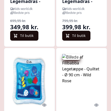
Legemadras -
Legemadras -
Uglen Blinky -
Regnbue - 130x85
Kids-world.dk
Kids-world.dk
Orange
- Dusty Green
Bedste pris
Bedste pris
699,95 kr.
799,95 kr.
349,98 kr.
399,98 kr.
Til butik
Til butik
Spar 25 kr.
Quick look
Quick l