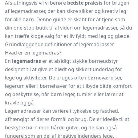
Afslutningsvis vil vi berøre
bedste praksis
for brugen
af legemadrasser, der kan sikre sikker og kreativ leg
for alle børn. Denne guide er skabt for at tjene som
din one-stop-butik til al viden om legemadrasser, så du
kan træffe kloge valg for et liv fyldt med leg og glæde.
Grundlæggende definitioner af legemadrasser
Hvad er en legemadras?
En
legemadras
er et alsidigt stykke børneudstyr
designet til at give et blødt og sikkert underlag for
lege og aktiviteter. De bruges ofte i børneværelser,
legerum eller i børnehaver for at tilbyde både komfort
og beskyttelse, når børn leger, tumler eller lærer at
kravle og gå.
Legemadrasser kan variere i tykkelse og fasthed,
afhængigt af deres formål og brug. De er ideelle til at
beskytte børn mod hårde gulve, og de kan også
fungere som en del af kreative indendørs lege.