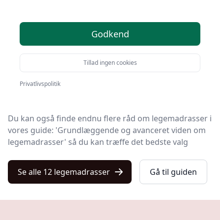
Velkommen til Kulturnet! Vi har gjort arbejdet for dig
Godkend
leumsblå
og udvalgt 12 af de bedste legemadrasser på
markedet.
Tillad ingen cookies
Blandt de 12 udvalgte produkter finder du både
skarpe tilbud, legemadras med gratis fragt og
Privatlivspolitik
modeller i topkvalitet.
Du kan også finde endnu flere råd om legemadrasser i
vores guide: 'Grundlæggende og avanceret viden om
legemadrasser' så du kan træffe det bedste valg
Se alle 12 legemadrasser
Gå til guiden