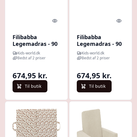
Quick look
Quick l
Filibabba
Filibabba
Legemadras - 90
Legemadras - 90
cm - Dark Gull
cm - Blush
Kids-world.dk
Kids-world.dk
Grey
Bedst af 2 priser
Bedst af 2 priser
674,95 kr.
674,95 kr.
Til butik
Til butik