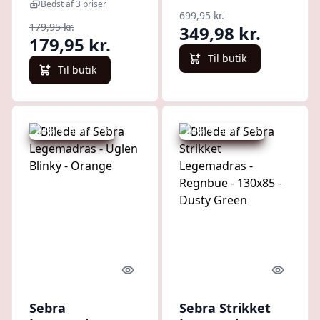
Bedst af 3 priser
699,95 kr.
179,95 kr.
349,98 kr.
179,95 kr.
Til butik
Til butik
Udsalg - spar 50 %
Udsalg - spar 50 %
Quick look
Quick l
Sebra
Sebra Strikket