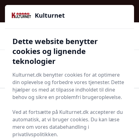
Kulturnet - Alt Det Gode I Livet | Din Kulturguide Siden
e menu
2016
Kulturnet
🌟🌟🌟🌟🌟
🌟
🚚
3.958 produktyper
Hurtig levering
Dette website benytter
🏷️
👍
97 kategorier
Kun godkendte butikker
cookies og lignende
teknologier
Men
Start søgning
Start søgning
Kulturnet.dk benytter cookies for at optimere
din oplevelse og forbedre vores tjenester. Dette
hjælper os med at tilpasse indholdet til dine
behov og sikre en problemfri brugeroplevelse.
Forside
Bolig og indretning
Soveværelse
Legemadras
Ved at fortsætte på Kulturnet.dk accepterer du
Bedste legemadrasser -
automatisk, at vi bruger cookies. Du kan læse
mere om vores databehandling i
top 12 valg
privatlivspolitikken.