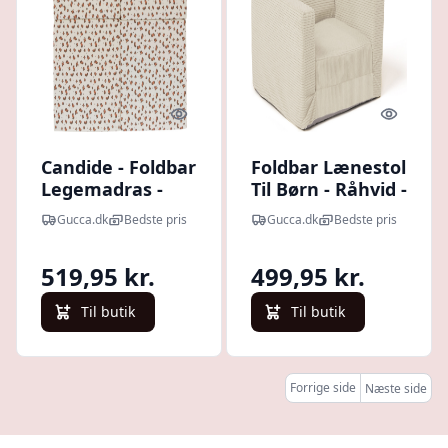
Quick look
Quick l
Candide - Foldbar
Foldbar Lænestol
Legemadras -
Til Børn - Råhvid -
Leo - 120 × 120
Kids Concept
Gucca.dk
Bedste pris
Gucca.dk
Bedste pris
Cm
519,95 kr.
499,95 kr.
Til butik
Til butik
Forrige side
Næste side