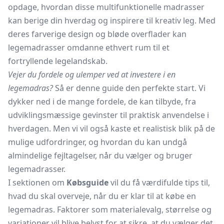
opdage, hvordan disse multifunktionelle madrasser
kan berige din hverdag og inspirere til kreativ leg. Med
deres farverige design og bløde overflader kan
legemadrasser omdanne ethvert rum til et
fortryllende legelandskab.
Vejer du fordele og ulemper ved at investere i en
legemadras?
Så er denne guide den perfekte start. Vi
dykker ned i de mange fordele, de kan tilbyde, fra
udviklingsmæssige gevinster til praktisk anvendelse i
hverdagen. Men vi vil også kaste et realistisk blik på de
mulige udfordringer, og hvordan du kan undgå
almindelige fejltagelser, når du vælger og bruger
legemadrasser.
I sektionen om
Købsguide
vil du få værdifulde tips til,
hvad du skal overveje, når du er klar til at købe en
legemadras. Faktorer som materialevalg, størrelse og
variationer vil blive belyst for at sikre, at du vælger det