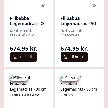
Quick look
Quick l
Filibabba
Filibabba
Legemadras - Ø
Legemadras - 90
90 cm - Soft Guilt
cm - Warm Grey
Kids-world.dk
Kids-world.dk
- Mørkegrå
Bedst af 2 priser
Bedste pris
674,95 kr.
674,95 kr.
Til butik
Til butik
Spar 25 kr.
Spar 25 kr.