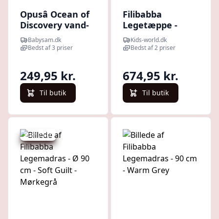
Opusâ Ocean of
Filibabba
Discovery vand-
Legetæppe -
legemadras
Quiltet - Ø 90 cm
Babysam.dk
Kids-world.dk
- Wild Rose
Bedst af 3 priser
Bedst af 2 priser
249,95 kr.
674,95 kr.
Til butik
Til butik
Spar 25 kr.