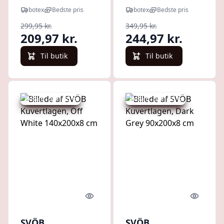
White 140x200x8
White 180x200x8
botex
Bedste pris
botex
Bedste pris
cm
cm
299,95 kr.
349,95 kr.
209,97 kr.
244,97 kr.
Til butik
Til butik
Udsalg - spar 30 %
Udsalg - spar 30 %
Quick look
Quick l
SVÖB
SVÖB