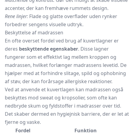
Matchende og kontrast:
Gør det muligt at skabe visuelle
accenter, der kan fremhæve rummets design.
Rene linjer:
Flade og glatte overflader uden rynker
forbedrer sengens visuelle udtryk.
Beskyttelse af madrassen
En ofte overset fordel ved brug af kuvertlagner er
deres
beskyttende egenskaber
. Disse lagner
fungerer som et effektivt lag mellem kroppen og
madrassen, hvilket forlænger madrassens levetid. De
hjælper med at forhindre slitage, spild og ophobning
af støv, der kan forårsage allergiske reaktioner.
Ved at anvende et kuvertlagen kan madrassen også
beskyttes mod sweat og
kropsolier,
som ofte kan
nedbryde skum og fyldstoffer i madrasser over tid.
Det skaber dermed en hygiejnisk barriere, der er let at
fjerne og vaske.
Fordel
Funktion