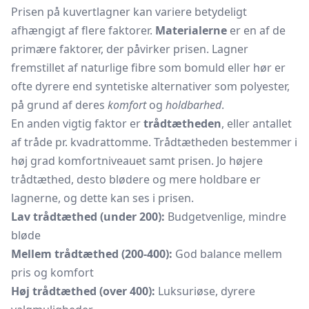
Prisen på kuvertlagner kan variere betydeligt
afhængigt af flere faktorer.
Materialerne
er en af de
primære faktorer, der påvirker prisen. Lagner
fremstillet af naturlige fibre som bomuld eller hør er
ofte dyrere end syntetiske alternativer som polyester,
på grund af deres
komfort
og
holdbarhed
.
En anden vigtig faktor er
trådtætheden
, eller antallet
af tråde pr. kvadrattomme. Trådtætheden bestemmer i
høj grad komfortniveauet samt prisen. Jo højere
trådtæthed, desto blødere og mere holdbare er
lagnerne, og dette kan ses i prisen.
Lav trådtæthed (under 200):
Budgetvenlige, mindre
bløde
Mellem trådtæthed (200-400):
God balance mellem
pris og komfort
Høj trådtæthed (over 400):
Luksuriøse, dyrere