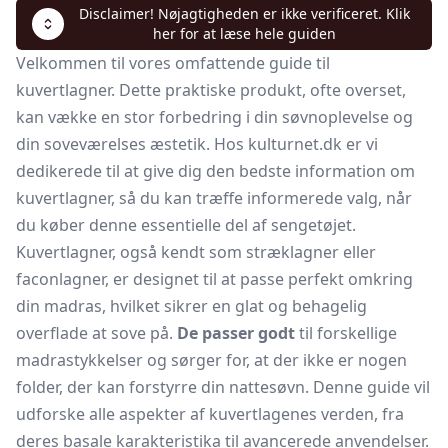
Disclaimer! Nøjagtigheden er ikke verificeret. Klik
her for at læse hele guiden
Velkommen til vores omfattende guide til
kuvertlagner. Dette praktiske produkt, ofte overset,
kan vække en stor forbedring i din søvnoplevelse og
din soveværelses æstetik. Hos kulturnet.dk er vi
dedikerede til at give dig den bedste information om
kuvertlagner, så du kan træffe informerede valg, når
du køber denne essentielle del af sengetøjet.
Kuvertlagner, også kendt som stræklagner eller
faconlagner,
er designet til at passe perfekt omkring
din madras, hvilket sikrer en glat og behagelig
overflade at sove på.
De passer godt
til forskellige
madrastykkelser og sørger for, at der ikke er nogen
folder, der kan forstyrre din nattesøvn. Denne guide vil
udforske alle aspekter af kuvertlagenes verden, fra
deres basale karakteristika til avancerede anvendelser.