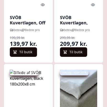
Quick look
Quick l
SVÖB
SVÖB
Kuvertlagen, Off
Kuvertlagen,
White 90x200x8
Blue 140x200x8
botex
Bedste pris
botex
Bedste pris
cm
cm
199,95 kr.
299,95 kr.
139,97 kr.
209,97 kr.
Til butik
Til butik
Udsalg - spar 30 %
Udsalg - spar 20 %