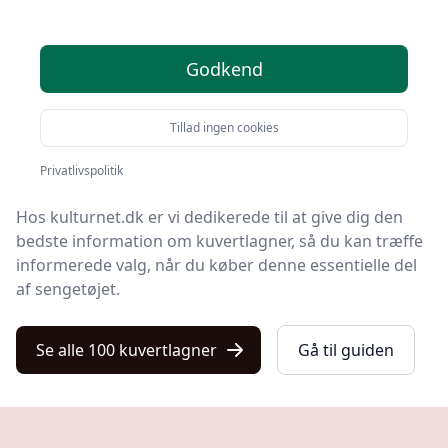
Velkommen til vores omfattende guide til
Godkend
kuvertlagner.
Dette praktiske produkt, ofte overset, kan vække en
Tillad ingen cookies
stor forbedring i din søvnoplevelse og din
soveværelses æstetik.
Privatlivspolitik
Hos kulturnet.dk er vi dedikerede til at give dig den
bedste information om kuvertlagner, så du kan træffe
informerede valg, når du køber denne essentielle del
af sengetøjet.
Se alle 100 kuvertlagner
Gå til guiden