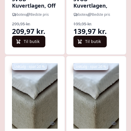
Kuvertlagen, Off
Kuvertlagen,
White 140x200x8
Dark Grey
botex
Bedste pris
botex
Bedste pris
cm
90x200x8 cm
299,95 kr.
199,95 kr.
209,97 kr.
139,97 kr.
Til butik
Til butik
Udsalg - spar 20 %
Udsalg - spar 20 %
Quick look
Quick l