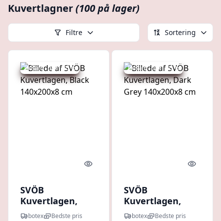
Kuvertlagner
(100 på lager)
Filtre
Sortering
Udsalg - spar 30 %
Udsalg - spar 30 %
Quick look
Quick l
SVÖB
SVÖB
Kuvertlagen,
Kuvertlagen,
Black 140x200x8
Dark Grey
botex
Bedste pris
botex
Bedste pris