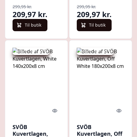
cm
140x200x8 cm
299,95 kr.
299,95 kr.
209,97 kr.
209,97 kr.
Til butik
Til butik
Udsalg - spar 30 %
Udsalg - spar 30 %
Quick look
Quick l
SVÖB
SVÖB
Kuvertlagen,
Kuvertlagen, Off