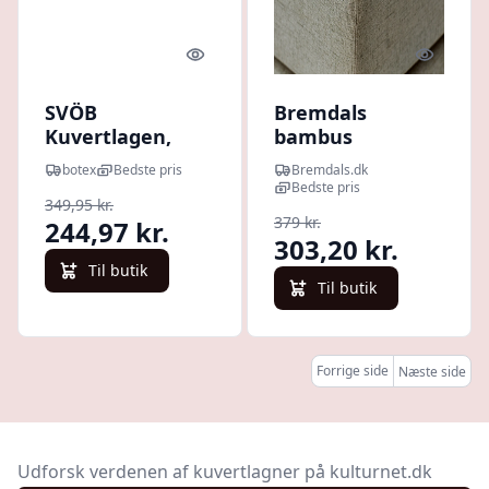
Quick look
Quick l
SVÖB
Bremdals
Kuvertlagen,
bambus
Black 180x200x8
kuvertlagen -
botex
Bedste pris
Bremdals.dk
cm
90x200
Bedste pris
349,95 kr.
379 kr.
244,97 kr.
303,20 kr.
Til butik
Til butik
Forrige side
Næste side
Udforsk verdenen af kuvertlagner på kulturnet.dk