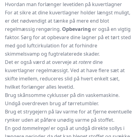
Hvordan man forlænger levetiden på kuvertlagner
For at sikre at dine kuvertlagner holder længst muligt,
er det nødvendigt at tænke på mere end blot
regelmæssig rengøring.
Opbevaring
er også en vigtig
faktor. Sørg for at opbevare dine lagner på et tørt sted
med god luftcirkulation for at forhindre
skimmelsvamp og fugtrelaterede skader.
Det er også værd at overveje at
rotere
dine
kuvertlagner regelmæssigt. Ved at have flere sæt at
skifte imellem, reduceres slid på hvert enkelt sæt,
hvilket forlænger alles levetid.
Brug skånsomme cyklusser på din vaskemaskine.
Undgå overdreven brug af tørretumbler.
Brug et strygejern på lav varme for at fjerne eventuelle
rynker uden at påføre unødig varme på stoffet.
En god
tommelregel
er også at undgå direkte sollys i
længere perioder, da det kan bleget stoffet og svække