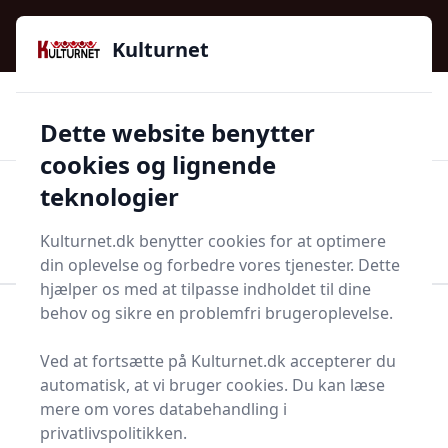
Kulturnet - Alt Det Gode I Livet | Din Kulturguide Siden
e menu
2016
Kulturnet
🌟🌟🌟🌟🌟
🌟
🚚
3.958 produktyper
Hurtig levering
Dette website benytter
🏷️
👍
97 kategorier
Kun godkendte butikker
cookies og lignende
teknologier
Men
Start søgning
Start søgning
Kulturnet.dk benytter cookies for at optimere
din oplevelse og forbedre vores tjenester. Dette
hjælper os med at tilpasse indholdet til dine
behov og sikre en problemfri brugeroplevelse.
Forside
Bolig og indretning
Soveværelse
Lagner og betræk
Kuvertlagen
Ved at fortsætte på Kulturnet.dk accepterer du
msblå
Kuvertlagner - 100 på
automatisk, at vi bruger cookies. Du kan læse
mere om vores databehandling i
lager
privatlivspolitikken.