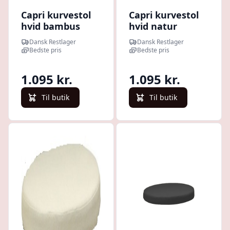
Capri kurvestol
Capri kurvestol
hvid bambus
hvid natur
med armlæn og
rattan med
Dansk Restlager
Dansk Restlager
hvid hynde.
armlæn og sort
Bedste pris
Bedste pris
hynde.
1.095 kr.
1.095 kr.
Til butik
Til butik