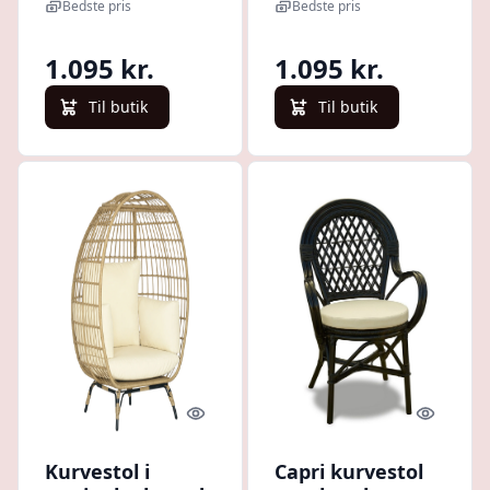
sort hynde.
armlæn og sort
Bedste pris
Bedste pris
hynde.
1.095 kr.
1.095 kr.
Til butik
Til butik
Quick look
Quick l
Kurvestol i
Capri kurvestol