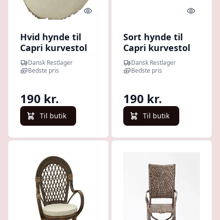
Quick look
Quick l
Hvid hynde til
Sort hynde til
Capri kurvestol
Capri kurvestol
diameter 43 cm
diameter 43 cm
Dansk Restlager
Dansk Restlager
tykkelse 4 cm.
tykkelse 4 cm.
Bedste pris
Bedste pris
190 kr.
190 kr.
Til butik
Til butik