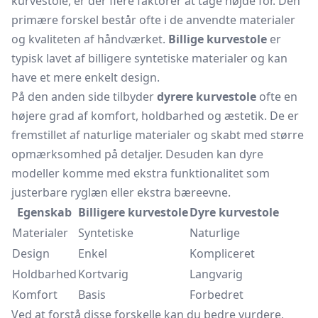
kurvestole, er der flere faktorer at tage højde for. Den
primære forskel består ofte i de anvendte materialer
og kvaliteten af håndværket.
Billige kurvestole
er
typisk lavet af billigere syntetiske materialer og kan
have et mere enkelt design.
På den anden side tilbyder
dyrere kurvestole
ofte en
højere grad af komfort, holdbarhed og æstetik. De er
fremstillet af naturlige materialer og skabt med større
opmærksomhed på detaljer. Desuden kan dyre
modeller komme med ekstra funktionalitet som
justerbare ryglæn eller ekstra bæreevne.
Egenskab
Billigere kurvestole
Dyre kurvestole
Materialer
Syntetiske
Naturlige
Design
Enkel
Kompliceret
Holdbarhed
Kortvarig
Langvarig
Komfort
Basis
Forbedret
Ved at forstå disse forskelle kan du bedre vurdere,