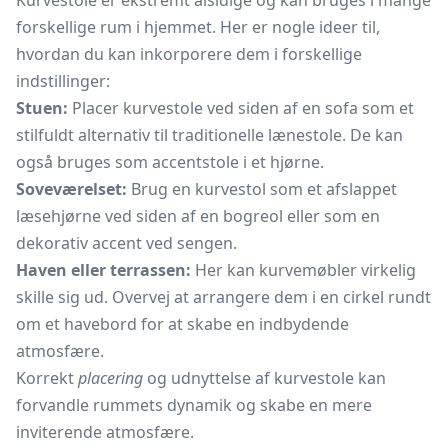
Kurvestole er ekstremt alsidige og kan bruges i mange
forskellige rum i hjemmet. Her er nogle ideer til,
hvordan du kan inkorporere dem i forskellige
indstillinger:
Stuen:
Placer kurvestole ved siden af en sofa som et
stilfuldt alternativ til traditionelle lænestole. De kan
også bruges som accentstole i et hjørne.
Soveværelset:
Brug en kurvestol som et afslappet
læsehjørne ved siden af en bogreol eller som en
dekorativ accent ved sengen.
Haven eller terrassen:
Her kan kurvemøbler virkelig
skille sig ud. Overvej at arrangere dem i en cirkel rundt
om et
havebord
for at skabe en indbydende
atmosfære.
Korrekt
placering
og udnyttelse af kurvestole kan
forvandle rummets dynamik og skabe en mere
inviterende atmosfære.