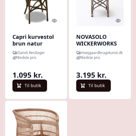
Quick look
Quick l
Capri kurvestol
NOVASOLO
brun natur
WICKERWORKS
rattan med
RUSTIK
Dansk Restlager
Hoejgaardbrugskunst.dk
armlæn og hvid
COUNTESS
Bedste pris
Bedste pris
hynde.
KURVESTOL (SÆT
AF 2) - 67
1.095 kr.
3.195 kr.
Til butik
Til butik