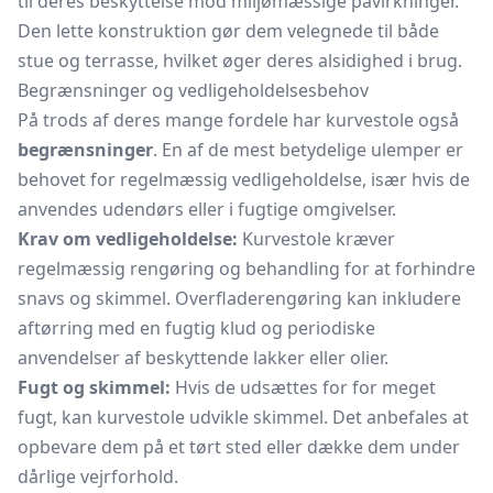
til deres beskyttelse mod miljømæssige påvirkninger.
Den lette konstruktion gør dem velegnede til både
stue og terrasse, hvilket øger deres alsidighed i brug.
Begrænsninger og vedligeholdelsesbehov
På trods af deres mange fordele har kurvestole også
begrænsninger
. En af de mest betydelige ulemper er
behovet for regelmæssig vedligeholdelse, især hvis de
anvendes udendørs eller i fugtige omgivelser.
Krav om vedligeholdelse:
Kurvestole kræver
regelmæssig rengøring og behandling for at forhindre
snavs og skimmel. Overfladerengøring kan inkludere
aftørring med en fugtig klud og periodiske
anvendelser af beskyttende lakker eller olier.
Fugt og skimmel:
Hvis de udsættes for for meget
fugt, kan kurvestole udvikle skimmel. Det anbefales at
opbevare dem på et tørt sted eller dække dem under
dårlige vejrforhold.