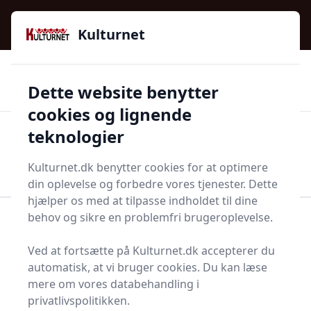
Kulturnet - Alt Det Gode I Livet | Din Kulturguide Siden
e menu
2016
Kulturnet
🌟🌟🌟🌟🌟
🌟
🚚
3.958 produktyper
Hurtig levering
Dette website benytter
🏷️
👍
97 kategorier
Kun godkendte butikker
cookies og lignende
teknologier
Men
Start søgning
Start søgning
Kulturnet.dk benytter cookies for at optimere
din oplevelse og forbedre vores tjenester. Dette
hjælper os med at tilpasse indholdet til dine
behov og sikre en problemfri brugeroplevelse.
Forside
Bolig og indretning
Møbler
Stole
Kurvestol
Ved at fortsætte på Kulturnet.dk accepterer du
Bedste kurvestole til dig
automatisk, at vi bruger cookies. Du kan læse
mere om vores databehandling i
- 11 gode valg
privatlivspolitikken.