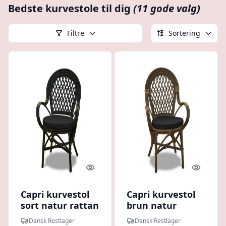
Bedste kurvestole til dig
(11 gode valg)
Filtre
Sortering
Quick look
Quick l
Capri kurvestol
Capri kurvestol
sort natur rattan
brun natur
med armlæn og
rattan med
Dansk Restlager
Dansk Restlager