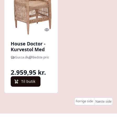
Quick look
House Doctor -
Kurvestol Med
Armlæn - Rika -
Gucca.dk
Bedste pris
Natur -
Indendørs
2.959,95 kr.
Til butik
Forrige side
Næste side