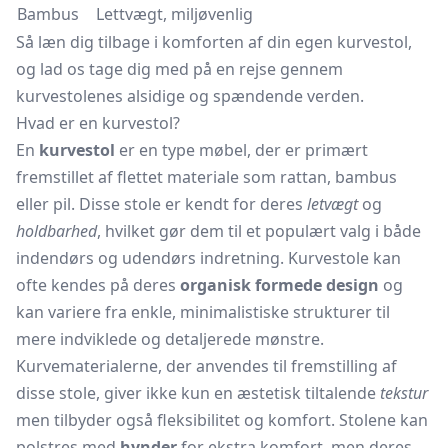
Bambus
Lettvægt, miljøvenlig
Så læn dig tilbage i komforten af din egen kurvestol,
og lad os tage dig med på en rejse gennem
kurvestolenes alsidige og spændende verden.
Hvad er en kurvestol?
En
kurvestol
er en type møbel, der er primært
fremstillet af flettet materiale som rattan, bambus
eller pil. Disse stole er kendt for deres
letvægt
og
holdbarhed
, hvilket gør dem til et populært valg i både
indendørs og udendørs indretning. Kurvestole kan
ofte kendes på deres
organisk formede design
og
kan variere fra enkle, minimalistiske strukturer til
mere indviklede og detaljerede mønstre.
Kurvematerialerne, der anvendes til fremstilling af
disse stole, giver ikke kun en æstetisk tiltalende
tekstur
men tilbyder også fleksibilitet og komfort. Stolene kan
polstres med
hynder
for ekstra komfort, men deres