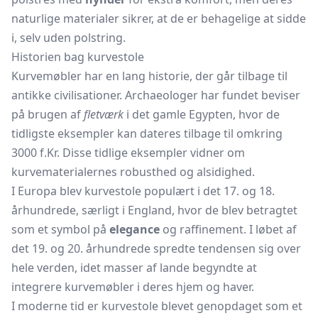
naturlige materialer sikrer, at de er behagelige at sidde
i, selv uden polstring.
Historien bag kurvestole
Kurvemøbler har en lang historie, der går tilbage til
antikke civilisationer. Archaeologer har fundet beviser
på brugen af
fletværk
i det gamle Egypten, hvor de
tidligste eksempler kan dateres tilbage til omkring
3000 f.Kr. Disse tidlige eksempler vidner om
kurvematerialernes robusthed og alsidighed.
I Europa blev kurvestole populært i det 17. og 18.
århundrede, særligt i England, hvor de blev betragtet
som et symbol på
elegance
og raffinement. I løbet af
det 19. og 20. århundrede spredte tendensen sig over
hele verden, idet masser af lande begyndte at
integrere kurvemøbler i deres hjem og haver.
I moderne tid er kurvestole blevet genopdaget som et