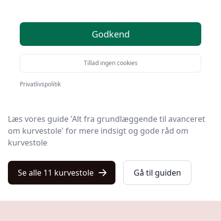
Velkommen til Kulturnet – her finder du de bedste
Godkend
kurvestole på markedet. Vi har nøje udvalgt 11
produkter, så du er sikret kvalitet.
Tillad ingen cookies
Uanset om du ønsker kvalitet, tilbud på kurvestole, en
bestemt type eller fri levering, kan du finde det bedste
Privatlivspolitik
valg blandt vores 11 udvalgte produkter her.
Læs vores guide 'Alt fra grundlæggende til avanceret
om kurvestole' for mere indsigt og gode råd om
kurvestole
Se alle 11 kurvestole
Gå til guiden