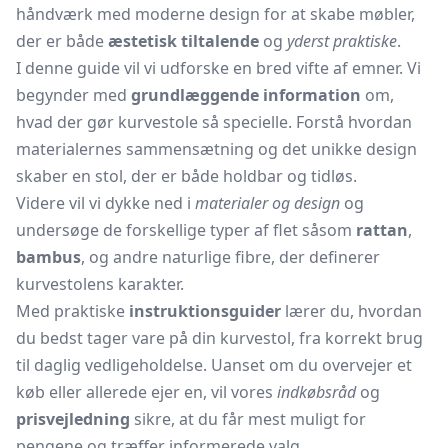
håndværk med moderne design for at skabe møbler,
der er både
æstetisk tiltalende
og
yderst praktiske
.
I denne guide vil vi udforske en bred vifte af emner. Vi
begynder med
grundlæggende information
om,
hvad der gør kurvestole så specielle. Forstå hvordan
materialernes sammensætning og det unikke design
skaber en stol, der er både holdbar og tidløs.
Videre vil vi dykke ned i
materialer og design
og
undersøge de forskellige typer af flet såsom
rattan
,
bambus
, og andre naturlige fibre, der definerer
kurvestolens karakter.
Med praktiske
instruktionsguider
lærer du, hvordan
du bedst tager vare på din kurvestol, fra korrekt brug
til daglig vedligeholdelse. Uanset om du overvejer et
køb eller allerede ejer en, vil vores
indkøbsråd
og
prisvejledning
sikre, at du får mest muligt for
pengene og træffer informerede valg.