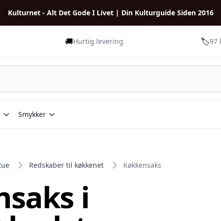
Kulturnet - Alt Det Gode I Livet | Din Kulturguide Siden 2016
🚚
🏷️
Hurtig levering
97 
r
Smykker
tue
Redskaber til køkkenet
Køkkensaks
saks i