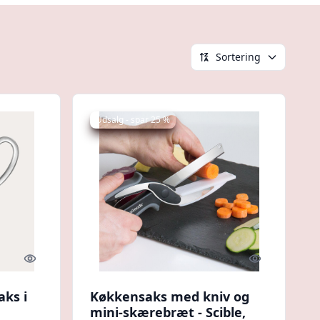
Sortering
Udsalg - spar 25 %
Quick look
Quick look
ks i
Køkkensaks med kniv og
mini-skærebræt - Scible,