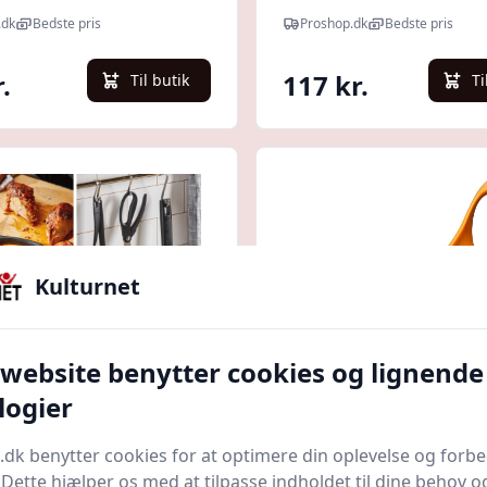
.dk
Bedste pris
Proshop.dk
Bedste pris
.
117 kr.
Til butik
Ti
Kulturnet
 website benytter cookies og lignende
Quick look
logier
s - Fjerkræsaks -
Fiskars - Classic
.dk benytter cookies for at optimere din oplevelse og forb
ial - 23 Cm
Køkkensaks - 18 Cm
. Dette hjælper os med at tilpasse indholdet til dine behov o