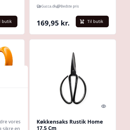
Gucca.dk
Bedste pris
169,95 kr.
l butik
Til butik
Quick look
Quick look
Køkkensaks Rustik Home
edre vores
17,5 Cm
g sikre en