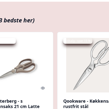
3 bedste her)
 spar 27 %
Udsalg - spar 15 %
Quick look
terberg - s
Qookware - Køkkensa
nsaks 21 cm Latte
rustfrit stål