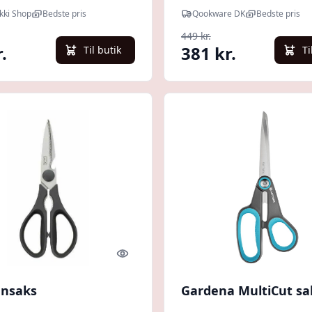
ikki Shop
Bedste pris
Qookware DK
Bedste pris
449 kr.
.
381 kr.
Til butik
Ti
Quick look
nsaks
Gardena MultiCut sa