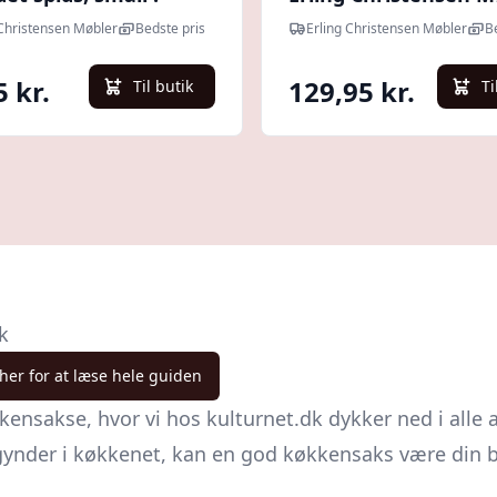
g Christensen Møbler
 Christensen Møbler
Bedste pris
Erling Christensen Møbler
B
5 kr.
129,95 kr.
Til butik
Ti
k
 her for at læse hele guiden
kensakse, hvor vi hos kulturnet.dk dykker ned i alle
gynder i køkkenet, kan en god køkkensaks være din be