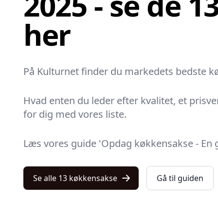
2025 - se de 1
her
På Kulturnet finder du markedets bedste kø
Hvad enten du leder efter kvalitet, et prisve
for dig med vores liste.
Læs vores guide 'Opdag køkkensakse - En g
Se alle 13 køkkensakse
Gå til guiden