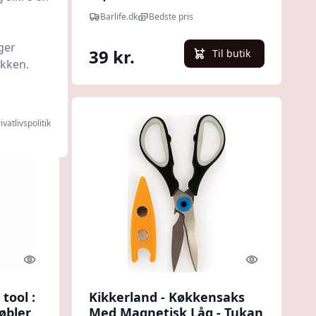
Barlife.dk
Bedste pris
ger
39 kr.
l butik
Til butik
ikken.
ivatlivspolitik
Quick look
Quick look
tool :
Kikkerland - Køkkensaks
øbler
Med Magnetisk Låg - Tukan