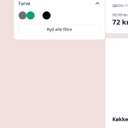
Farve
Rikki T
99,95 kr.
Grå
Grøn
Hvid
Sort
72 kr
Ryd alle filtre
Køkke