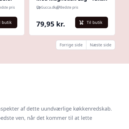
edste pris
Gucca.dk
Bedste pris
79,95 kr.
l butik
Til butik
Forrige side
Næste side
 aspekter af dette uundværlige køkkenredskab.
dste ven, når det kommer til at lette