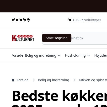
e menu
🌟🌟🌟🌟🌟
🌟
3.958 produktyper
Start søgning
Start søgning
Forside
Bolig og indretning
Husholdning
Højtide
Forside
Bolig og indretning
Køkken og spises
Bedste køkken