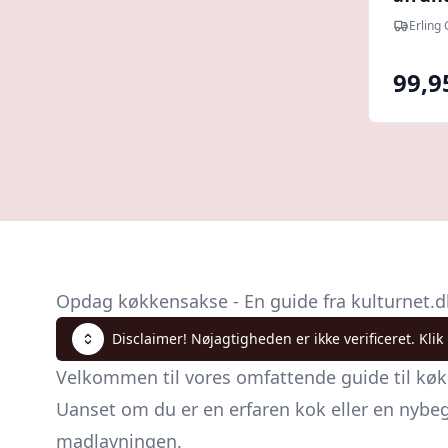
Erlin
Erling
99,9
Opdag køkkensakse - En guide fra kulturnet.d
Disclaimer! Nøjagtigheden er ikke verificeret. Klik
Velkommen til vores omfattende guide til køk
Uanset om du er en erfaren kok eller en nybe
madlavningen.