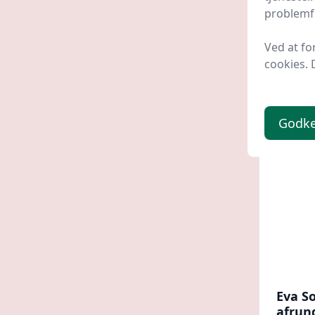
problemfr
Gucca.
Ved at fo
199,
cookies. 
Godk
Eva So
afrund