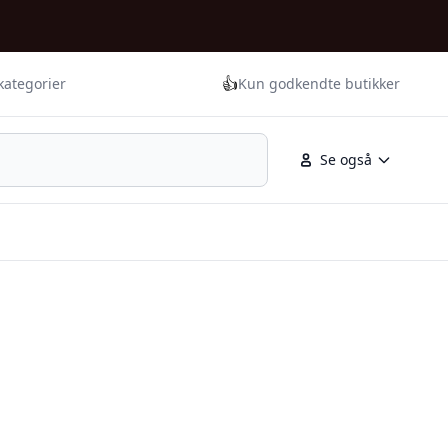
👍
kategorier
Kun godkendte butikker
Se også