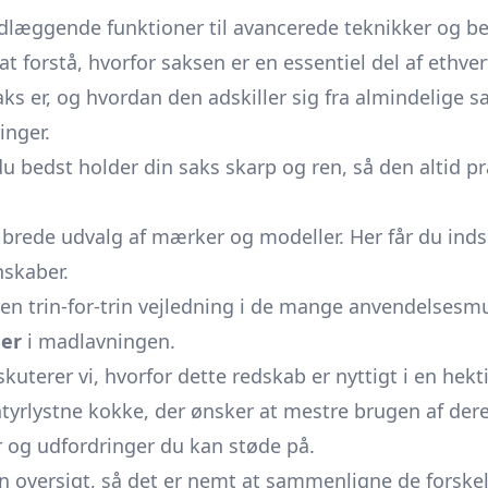
ndlæggende funktioner til avancerede teknikker og be
t forstå, hvorfor saksen er en essentiel del af ethve
 er, og hvordan den adskiller sig fra almindelige sak
inger.
 bedst holder din saks skarp og ren, så den altid pr
brede udvalg af mærker og modeller. Her får du indsi
nskaber.
 en trin-for-trin vejledning i de mange anvendelsesm
er
i madlavningen.
uterer vi, hvorfor dette redskab er nyttigt i en hekti
tyrlystne kokke, der ønsker at mestre brugen af dere
 og udfordringer du kan støde på.
en oversigt, så det er nemt at sammenligne de forskell