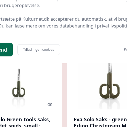
i brugeroplevelse.
dk
Bedste pris
Gucca.dk
Bedst af 2 priser
rtsætte på Kulturnet.dk accepterer du automatisk, at vi bru
95 kr.
199,95 kr.
Til butik
Ti
Du kan læse mere om vores databehandling i privatlivspolit
end
Tillad ingen cookies
Pr
Quick look
lo Green tools saks,
Eva Solo Saks - green 
et spids, small :
Erling Christensen M