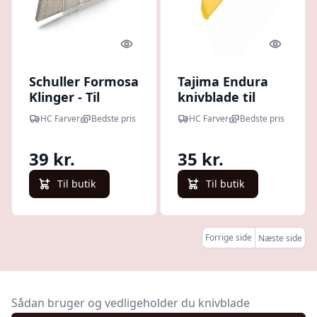
Quick look
Quick l
Schuller Formosa
Tajima Endura
Klinger - Til
knivblade til
hobbykniv 18
hobbykniv 9 mm
HC Farver
Bedste pris
HC Farver
Bedste pris
mm - 10 stk
- 10 stk
39 kr.
35 kr.
Til butik
Til butik
Forrige side
Næste side
Sådan bruger og vedligeholder du knivblade