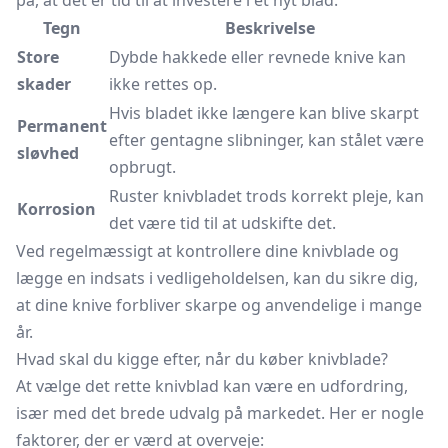
på, at det er tid til at investere i et nyt blad:
Tegn
Beskrivelse
Store
Dybde hakkede eller revnede knive kan
skader
ikke rettes op.
Hvis bladet ikke længere kan blive skarpt
Permanent
efter gentagne slibninger, kan stålet være
sløvhed
opbrugt.
Ruster knivbladet trods korrekt pleje, kan
Korrosion
det være tid til at udskifte det.
Ved regelmæssigt at kontrollere dine knivblade og
lægge en indsats i vedligeholdelsen, kan du sikre dig,
at dine knive forbliver skarpe og anvendelige i mange
år.
Hvad skal du kigge efter, når du køber knivblade?
At vælge det rette knivblad kan være en udfordring,
især med det brede udvalg på markedet. Her er nogle
faktorer, der er værd at overveje: