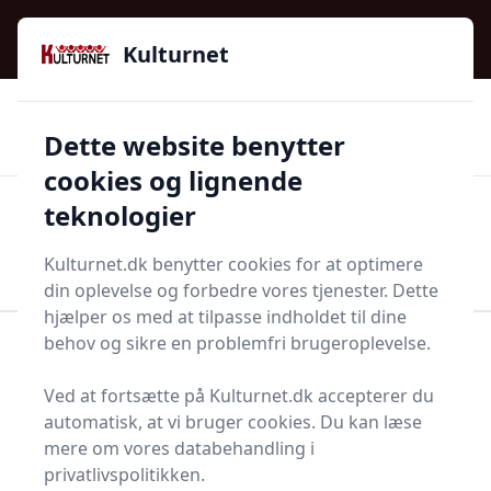
Kulturnet - Alt Det Gode I Livet | Din Kulturguide Siden
e menu
2016
Kulturnet
🌟🌟🌟🌟🌟
🌟
🚚
3.958 produktyper
Hurtig levering
Dette website benytter
🏷️
👍
97 kategorier
Kun godkendte butikker
cookies og lignende
teknologier
Men
Start søgning
Start søgning
Kulturnet.dk benytter cookies for at optimere
din oplevelse og forbedre vores tjenester. Dette
hjælper os med at tilpasse indholdet til dine
behov og sikre en problemfri brugeroplevelse.
Forside
Bolig og indretning
Køkken og spisestue
Knivblad
Ved at fortsætte på Kulturnet.dk accepterer du
Knivblade - 22 på lager
automatisk, at vi bruger cookies. Du kan læse
mere om vores databehandling i
privatlivspolitikken.