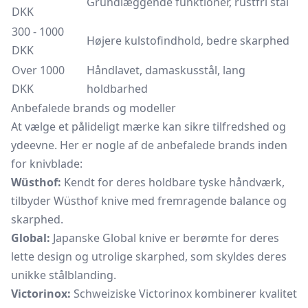
Grundlæggende funktioner, rustfri stål
DKK
300 - 1000
Højere kulstofindhold, bedre skarphed
DKK
Over 1000
Håndlavet, damaskusstål, lang
DKK
holdbarhed
Anbefalede brands og modeller
At vælge et pålideligt mærke kan sikre tilfredshed og
ydeevne. Her er nogle af de anbefalede brands inden
for knivblade:
Wüsthof:
Kendt for deres holdbare tyske håndværk,
tilbyder Wüsthof knive med fremragende balance og
skarphed.
Global:
Japanske Global knive er berømte for deres
lette design og utrolige skarphed, som skyldes deres
unikke stålblanding.
Victorinox:
Schweiziske Victorinox kombinerer kvalitet