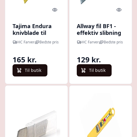
Quick look
Quick l
Tajima Endura
Allway fil BF1 -
knivblade til
effektiv slibning
hobbykniv 18
af skraberblad
HC Farver
Bedste pris
HC Farver
Bedste pris
mm - 50 stk
m.m
165 kr.
129 kr.
Til butik
Til butik