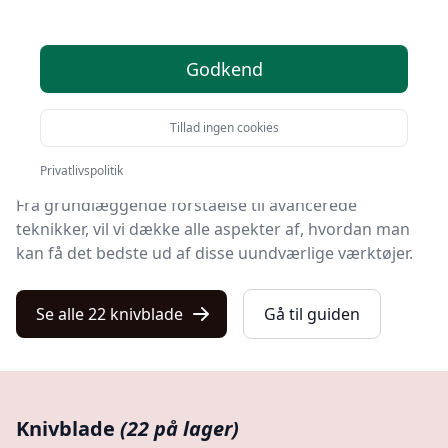
Velkommen til din ultimative guide til at forstå,
anvende og vedligeholde knivblade.
Godkend
Uanset om du er en ivrig amatørkok eller en erfaren
professionel, er denne guide designet til at give dig
Tillad ingen cookies
den viden, du har brug for, til at optimere brugen af
dine knivblade.
Privatlivspolitik
Fra grundlæggende forståelse til avancerede
teknikker, vil vi dække alle aspekter af, hvordan man
kan få det bedste ud af disse uundværlige værktøjer.
Se alle 22 knivblade
Gå til guiden
Knivblade
(22 på lager)