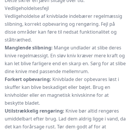
Dette sikrer en jævn slitage over tid.
Vedligeholdelsesfejl
Vedligeholdelse af knivblade indebærer regelmæssig
slibning, korrekt opbevaring og rengøring. Fejl på
disse områder kan føre til nedsat funktionalitet og
ståltræthed.
Manglende slibning:
Mange undlader at slibe deres
knive regelmæssigt. En sløv kniv kræver mere kraft og
kan let blive farligere end en skarp en. Sørg for at slibe
dine knive med passende mellemrum.
Forkert opbevaring:
Knivblade der opbevares løst i
skuffer kan blive beskadiget eller bøjet. Brug en
knivholder
eller en magnetisk knivskinne for at
beskytte bladet.
Utilstrækkelig rengøring:
Knive bør altid rengøres
umiddelbart efter brug. Lad dem aldrig ligge i vand, da
det kan forårsage rust. Tør dem godt af for at