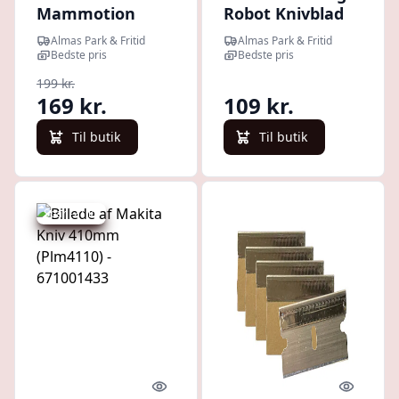
Mammotion
Robot Knivblad
Luba & Yuka
12 stk.
Almas Park & Fritid
Almas Park & Fritid
Knivblad 24 stk.
Bedste pris
Bedste pris
199 kr.
169 kr.
109 kr.
Til butik
Til butik
Spar -21 kr.
Quick look
Quick l