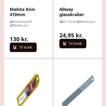
Makita Kniv
Allway
410mm
glasskraber
(Plm4110) -
blade 5 stk
Homeshop.dk
HC Farver
Bedste pris
671001433
Bedste pris
24,95 kr.
130 kr.
Til butik
Til butik