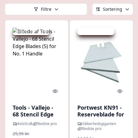
Filtre
Sortering
Udsalg - spar 33 %
Udsalg - spar 20 %
Quick look
Quick l
Tools - Vallejo -
Portwest KN91 -
68 Stencil Edge
Reserveblade for
Blades (5) for No.
KN30 og KN40
Kelz0r.dk
Bedste pris
Sikkerhedsgiganten
1 Handle
kniv 10 stk. | |
Bedste pris
29,95 kr.
KN40 |