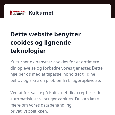
Kulturnet - Alt Det Gode I Livet | Din Kulturguide Siden
e menu
2016
Kulturnet
🌟🌟🌟🌟🌟
🌟
🚚
3.958 produktyper
Hurtig levering
Dette website benytter
🏷️
👍
97 kategorier
Kun godkendte butikker
cookies og lignende
teknologier
Men
Start søgning
Start søgning
Kulturnet.dk benytter cookies for at optimere
din oplevelse og forbedre vores tjenester. Dette
hjælper os med at tilpasse indholdet til dine
behov og sikre en problemfri brugeroplevelse.
Forside
Bolig og indretning
Køkken og spisestue
Køkkenknive og tilbehør
Magnetliste
Ved at fortsætte på Kulturnet.dk accepterer du
Bedste magnetlister og
automatisk, at vi bruger cookies. Du kan læse
mere om vores databehandling i
tilbud - top 3
privatlivspolitikken.