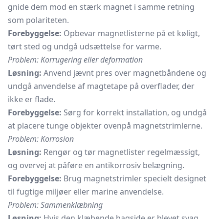
gnide dem mod en stærk magnet i samme retning
som polariteten.
Forebyggelse:
Opbevar magnetlisterne på et køligt,
tørt sted og undgå udsættelse for varme.
Problem: Korrugering eller deformation
Løsning:
Anvend jævnt pres over magnetbåndene og
undgå anvendelse af magtetape på overflader, der
ikke er flade.
Forebyggelse:
Sørg for korrekt installation, og undgå
at placere tunge objekter ovenpå magnetstrimlerne.
Problem: Korrosion
Løsning:
Rengør og tør magnetlister regelmæssigt,
og overvej at påføre en antikorrosiv belægning.
Forebyggelse:
Brug magnetstrimler specielt designet
til fugtige miljøer eller marine anvendelse.
Problem: Sammenklæbning
Løsning:
Hvis den klæbende bagside er blevet svag,