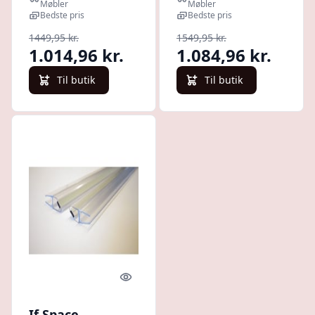
Christensen
Christensen
Møbler
Møbler
Møbler
Bedste pris
Møbler
Bedste pris
1449,95 kr.
1549,95 kr.
1.014,96 kr.
1.084,96 kr.
Til butik
Til butik
Quick look
If Space