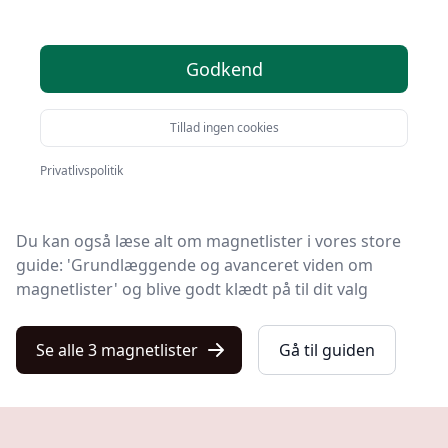
Leder du efter de bedste magnetlister? På Kulturnet
Godkend
har vi udvalgt 3 produkter, så du let kan finde din
favorit.
Tillad ingen cookies
Blandt de 3 udvalgte produkter finder du både skarpe
tilbud, magnetliste med gratis fragt og modeller i
Privatlivspolitik
topkvalitet.
Du kan også læse alt om magnetlister i vores store
guide: 'Grundlæggende og avanceret viden om
magnetlister' og blive godt klædt på til dit valg
Se alle 3 magnetlister
Gå til guiden