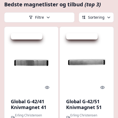
Bedste magnetlister og tilbud
(top 3)
Filtre
Sortering
Udsalg - spar 30 %
Udsalg - spar 30 %
Quick look
Quick l
Global G-42/41
Global G-42/51
Knivmagnet 41
Knivmagnet 51
cm : Erling
cm : Erling
Erling Christensen
Erling Christensen