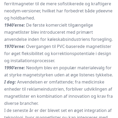
ferritmagneter til de mere sofistikerede og kraftigere
neodym-versioner, hvilket har forbedret både ydeevne
og holdbarhed.
1940'erne:
De første komercielt tilgængelige
magnetlister blev introduceret med primært
anvendelse inden for køleskabsindustriens forsegling.
1970'erne:
Overgangen til PVC-baserede magnetlister
for øget fleksibilitet og korrektionspotentiale i design
og installationsprocesser.
1990'erne:
Neodym blev en populær materialevalg for
at styrke magnetstyrken uden at øge listenes tykkelse.
I dag:
Anvendelsen er omfattende; fra medicinske
enheder til reklameindustrien, forbliver udviklingen af
magnetlister en kombination af innovation og krav fra
diverse brancher.
I de seneste år er der blevet set en øget integration af
teknologi, hvor magnetlister nu kan integreres med