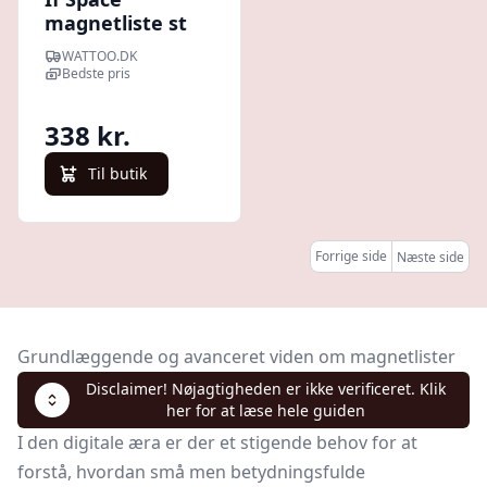
magnetliste st
45g v + h l=1948
WATTOO.DK
Bedste pris
338 kr.
Til butik
Forrige side
Næste side
Grundlæggende og avanceret viden om magnetlister
Disclaimer! Nøjagtigheden er ikke verificeret. Klik
her for at læse hele guiden
I den digitale æra er der et stigende behov for at
forstå, hvordan små men betydningsfulde