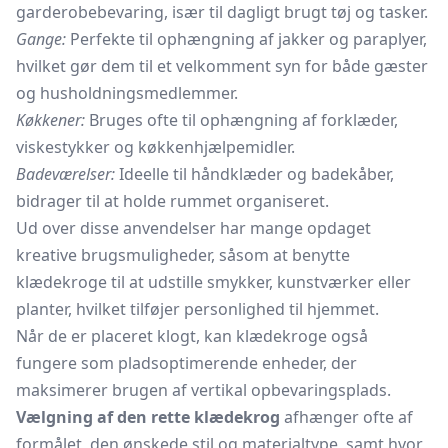
garderobebevaring, især til dagligt brugt tøj og tasker.
Gange:
Perfekte til ophængning af jakker og
paraplyer,
hvilket gør dem til et velkomment syn for både gæster
og husholdningsmedlemmer.
Køkkener:
Bruges ofte til ophængning af
forklæder,
viskestykker
og køkkenhjælpemidler.
Badeværelser:
Ideelle til håndklæder og badekåber,
bidrager til at holde rummet organiseret.
Ud over disse anvendelser har mange opdaget
kreative brugsmuligheder, såsom at benytte
klædekroge til at udstille smykker, kunstværker eller
planter, hvilket tilføjer personlighed til hjemmet.
Når de er placeret klogt, kan klædekroge også
fungere som pladsoptimerende enheder, der
maksimerer brugen af vertikal opbevaringsplads.
Vælgning af den rette klædekrog
afhænger ofte af
formålet, den ønskede stil og materialtype, samt hvor