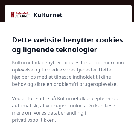
Kulturnet - Alt Det Gode I Livet | Din Kulturguide Siden
e menu
2016
Kulturnet
🌟🌟🌟🌟🌟
🌟
🚚
3.958 produktyper
Hurtig levering
Dette website benytter cookies
🏷️
👍
97 kategorier
Kun godkendte butikker
og lignende teknologier
Men
Kulturnet.dk benytter cookies for at optimere din
Start søgning
oplevelse og forbedre vores tjenester. Dette
Start søgning
hjælper os med at tilpasse indholdet til dine
behov og sikre en problemfri brugeroplevelse.
Forside
Bolig og indretning
Badeværelse og Sauna
Ved at fortsætte på Kulturnet.dk accepterer du
Møbler og tilbehør til badeværelset
Klædekrog
automatisk, at vi bruger cookies. Du kan læse
mere om vores databehandling i
Bedste klædekroge - top
privatlivspolitikken.
1 valg