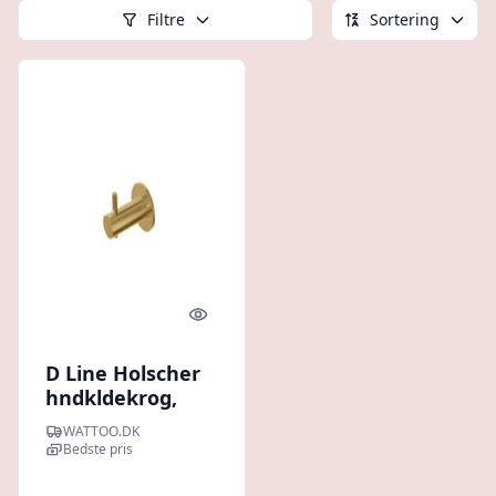
Filtre
Sortering
Quick look
D Line Holscher
hndkldekrog,
messing
WATTOO.DK
Bedste pris