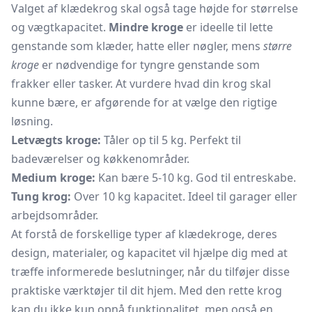
Valget af klædekrog skal også tage højde for størrelse
og vægtkapacitet.
Mindre kroge
er ideelle til lette
genstande som klæder, hatte eller nøgler, mens
større
kroge
er nødvendige for tyngre genstande som
frakker eller tasker. At vurdere hvad din krog skal
kunne bære, er afgørende for at vælge den rigtige
løsning.
Letvægts kroge:
Tåler op til 5 kg. Perfekt til
badeværelser og køkkenområder.
Medium kroge:
Kan bære 5-10 kg. God til entreskabe.
Tung krog:
Over 10 kg kapacitet. Ideel til garager eller
arbejdsområder.
At forstå de forskellige typer af klædekroge, deres
design, materialer, og kapacitet vil hjælpe dig med at
træffe informerede beslutninger, når du tilføjer disse
praktiske værktøjer til dit hjem. Med den rette krog
kan du ikke kun opnå funktionalitet, men også en