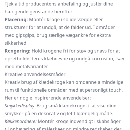
Tjek altid producentens anbefaling og justér dine
hængende genstande herefter.
Placering:
Montér kroge i solide vægge eller
strukturer for at undgå, at de falder ud. I områder
med gipsgips, brug særlige vægankre for ekstra
sikkerhed.
Rengøring:
Hold krogene fri for støv og snavs for at
opretholde deres klæbeevne og undgå korrosion, især
med metalvarianter.
Kreative anvendelsesmåder
Kreativ brug af klædekroge kan omdanne almindelige
rum til funktionelle områder med et personligt touch.
Her er nogle inspirerende anvendelser:
Smykkedisplay:
Brug små klædekroge til at vise dine
smykker på en dekorativ og let tilgængelig måde.
Køkkenordnere:
Montér kroge indvendigt i
skabslåger
til opbevaring af
måleskeer
og mindre redskaber, der