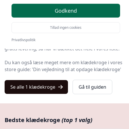
Godkend
Velkommen til Kulturnet! Vi har gjort arbejdet for dig
og udvalgt 1 af de bedste klædekroge på markedet.
Tillad ingen cookies
Uanset om du søger den bedste kvalitet, et prisvenligt
Privatlivspolitik
tilbud på din næste klædekrog, noget specifikt eller
gratis levering, så har vi dækket det hele i vores liste.
Du kan også læse meget mere om klædekroge i vores
store guide: 'Din vejledning til at opdage klædekroge'
Se alle 1 klædekroge
Gå til guiden
Bedste klædekroge
(top 1 valg)