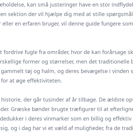
geholdelse, kan små justeringer have en stor indflyde
 en sektion der vil hjælpe dig med at stille spørgsmå
ller en erfaren bruger, vil denne guide fungere som
 fordrive fugle fra områder, hvor de kan forårsage s
kellige former og størrelser, men det traditionelle b
af gammelt tøj og halm, og deres bevægelse i vinde
or at øge effektiviteten.
istorie, der går tusinder af år tilbage. De ældste o
grøder. Græske bønder brugte
træfigurer
til at efterlig
ukker i deres vinmarker som en billig og effektiv m
ig, og i dag har vi et væld af muligheder, fra de trad