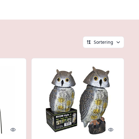
Sortering
Quick look
Quick look