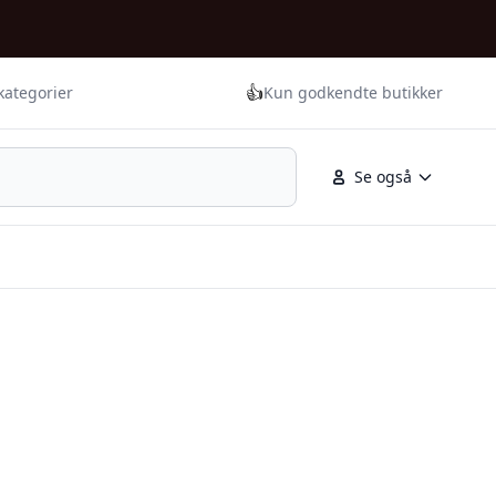
👍
kategorier
Kun godkendte butikker
Se også