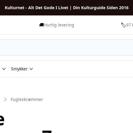
Kulturnet - Alt Det Gode I Livet | Din Kulturguide Siden 2016
🚚
🏷️
Hurtig levering
97 
r
Smykker
Fugleskræmmer
e