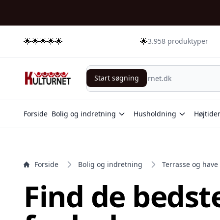
e menu
🌟🌟🌟🌟🌟
🌟
3.958 produktyper
Start søgning
Start søgning
Forside
Bolig og indretning
Husholdning
Højtide
Forside
Bolig og indretning
Terrasse og have
Find de bedst