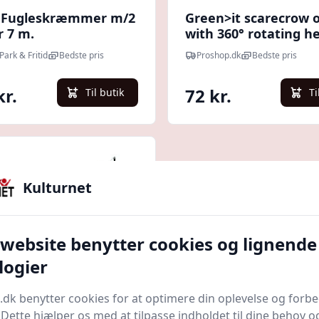
 Fugleskræmmer m/2
Green>it scarecrow 
r 7 m.
with 360° rotating h
(1pcs)
Park & Fritid
Bedste pris
Proshop.dk
Bedste pris
kr.
72 kr.
Til butik
Ti
Kulturnet
 website benytter cookies og lignende
logier
.dk benytter cookies for at optimere din oplevelse og forb
Quick look
. Dette hjælper os med at tilpasse indholdet til dine behov o