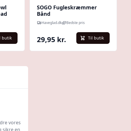
owl
SOGO Fugleskræmmer
ead
Bånd
Haveglad.dk
Bedste pris
29,95 kr.
l butik
Til butik
edre vores
g sikre en