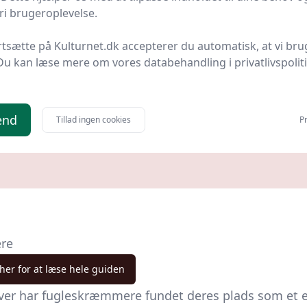
i brugeroplevelse.
 Fugleskræmmer m/
e 4 m.
rtsætte på Kulturnet.dk accepterer du automatisk, at vi bru
Park & Fritid
Bedste pris
Du kan læse mere om vores databehandling i privatlivspolit
kr.
Til butik
end
Tillad ingen cookies
Pr
ere
 her for at læse hele guiden
er har fugleskræmmere fundet deres plads som et ess