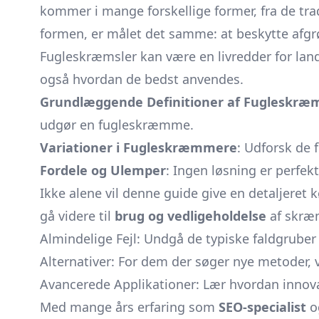
kommer i mange forskellige former, fra de tradit
formen, er målet det samme: at beskytte afg
Fugleskræmsler kan være en livredder for lan
også hvordan de bedst anvendes.
Grundlæggende Definitioner af Fugleskr
udgør en fugleskræmme.
Variationer i Fugleskræmmere
: Udforsk de 
Fordele og Ulemper
: Ingen løsning er perfek
Ikke alene vil denne guide give en detaljeret 
gå videre til
brug og vedligeholdelse
af skræm
Almindelige Fejl: Undgå de typiske faldgruber
Alternativer: For dem der søger nye metoder, v
Avancerede Applikationer: Lær hvordan innova
Med mange års erfaring som
SEO-specialist
og