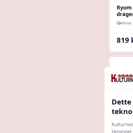
Ryom
drage
Almas 
819 
Dette
tekno
Kulturnet
tjenester