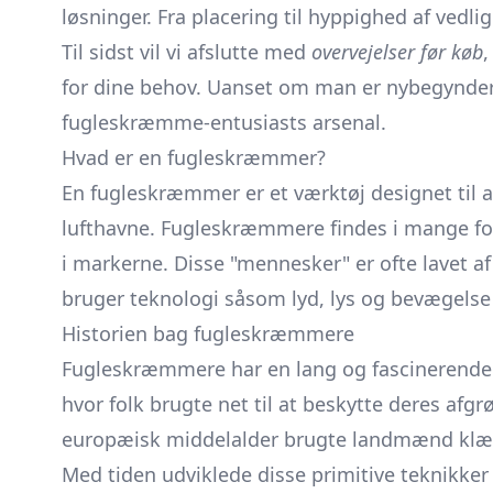
løsninger. Fra placering til hyppighed af vedli
Til sidst vil vi afslutte med
overvejelser før køb
,
for dine behov. Uanset om man er nybegynder e
fugleskræmme-entusiasts arsenal.
Hvad er en fugleskræmmer?
En fugleskræmmer er et værktøj designet til at
lufthavne. Fugleskræmmere findes i mange fors
i markerne. Disse "mennesker" er ofte lavet 
bruger teknologi såsom lyd, lys og bevægelse f
Historien bag fugleskræmmere
Fugleskræmmere har en lang og fascinerende h
hvor folk brugte net til at beskytte deres af
europæisk middelalder brugte landmænd klæded
Med tiden udviklede disse primitive teknikker s