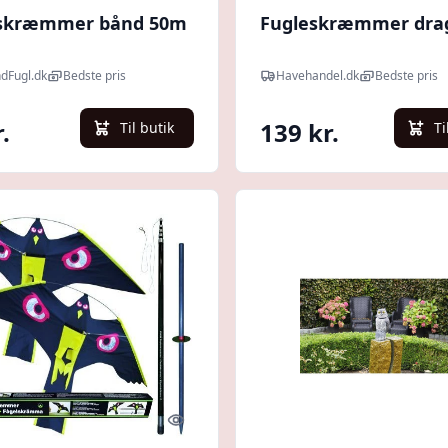
skræmmer bånd 50m
Fugleskræmmer dra
ndFugl.dk
Bedste pris
Havehandel.dk
Bedste pris
.
139 kr.
Til butik
Ti
Quick look