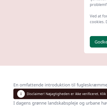
problemfr
Ryom
1 drag
Ved at fo
Almas 
cookies. 
379 
Godk
En omfattende introduktion til fugleskræmm
Disclaimer! Nøjagtigheden er ikke verificeret. Klik
I dagens grønne landskabspleje og urbane hav