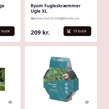
ge
Ryom Fugleskræmmer
Ugle XL
Almas Park & Fritid
Bedste pris
209 kr.
l butik
Til butik
Quick look
Quick look