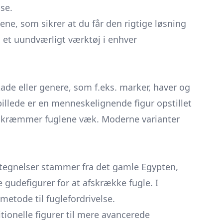
lse.
lene, som sikrer at du får den rigtige løsning
 et uundværligt værktøj i enhver
kade eller genere, som f.eks. marker, haver og
illede er en menneskelignende figur opstillet
n skræmmer fuglene væk. Moderne varianter
ptegnelser stammer fra det gamle Egypten,
ne gudefigurer for at afskrække fugle. I
etode til fuglefordrivelse.
itionelle figurer til mere avancerede