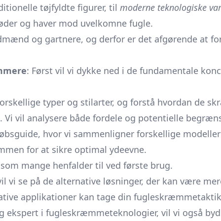
ionelle tøjfyldte figurer, til
moderne teknologiske var
røder og haver mod uvelkomne fugle.
dmænd og gartnere, og derfor er det afgørende at f
æmmere
: Først vil vi dykke ned i de fundamentale konc
forskellige typer og stilarter, og forstå hvordan de 
t. Vi vil analysere både fordele og potentielle begræ
købsguide, hvor vi sammenligner forskellige modeller 
men for at sikre optimal ydeevne.
 som mange henfalder til ved første brug.
il vi se på de alternative løsninger, der kan være me
tive applikationer kan tage din fugleskræmmetaktik e
 ekspert i fugleskræmmeteknologier, vil vi også by