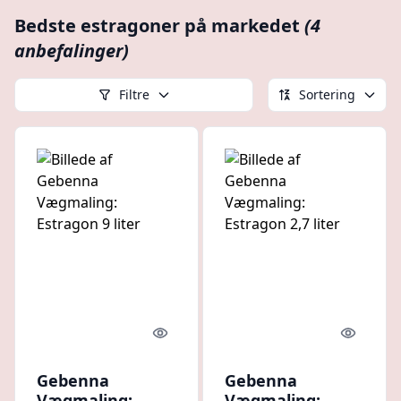
Bedste estragoner på markedet
(4
anbefalinger)
Filtre
Sortering
Quick look
Quick l
Gebenna
Gebenna
Vægmaling:
Vægmaling: