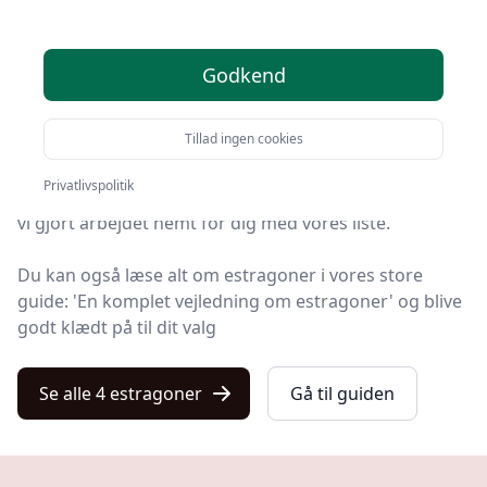
anbefalinger
Godkend
Kulturnet er stedet at finde estragoner. Vi har samlet 4
top-produkter, så du hurtigt kan vælge det bedste.
Tillad ingen cookies
Hvad enten du leder efter kvalitet, et prisvenligt valg,
Privatlivspolitik
en specifik model eller gratis levering på estragon, har
vi gjort arbejdet nemt for dig med vores liste.
Du kan også læse alt om estragoner i vores store
guide: 'En komplet vejledning om estragoner' og blive
godt klædt på til dit valg
Se alle 4 estragoner
Gå til guiden