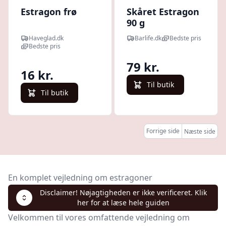
Estragon frø
Skåret Estragon
90 g
Haveglad.dk
Barlife.dk
Bedste pris
Bedste pris
79 kr.
16 kr.
Til butik
Til butik
Forrige side
Næste side
En komplet vejledning om estragoner
Disclaimer! Nøjagtigheden er ikke verificeret. Klik
her for at læse hele guiden
Velkommen til vores omfattende vejledning om