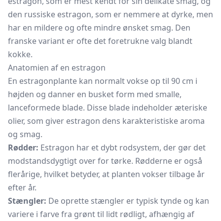
estragon, som er mest kendt for sin delikate smag, og
den russiske estragon, som er nemmere at dyrke, men
har en mildere og ofte mindre ønsket smag. Den
franske variant er ofte det foretrukne valg blandt
kokke.
Anatomien af en estragon
En estragonplante kan normalt vokse op til 90 cm i
højden og danner en busket form med smalle,
lanceformede blade. Disse blade indeholder æteriske
olier, som giver estragon dens karakteristiske aroma
og smag.
Rødder:
Estragon har et dybt rodsystem, der gør det
modstandsdygtigt over for tørke. Rødderne er også
flerårige, hvilket betyder, at planten vokser tilbage år
efter år.
Stængler:
De oprette stængler er typisk tynde og kan
variere i farve fra grønt til lidt rødligt, afhængig af