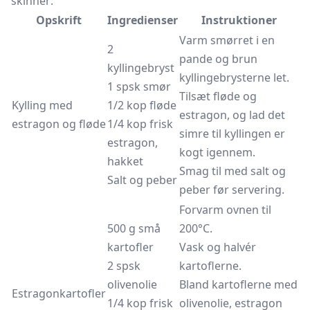
skinner:
Opskrift
Ingredienser
Instruktioner
Varm smørret i en
2
pande og brun
kyllingebryst
kyllingebrysterne let.
1 spsk smør
Tilsæt fløde og
Kylling med
1/2 kop fløde
estragon, og lad det
estragon og fløde
1/4 kop frisk
simre til kyllingen er
estragon,
kogt igennem.
hakket
Smag til med salt og
Salt og peber
peber før servering.
Forvarm ovnen til
500 g små
200°C.
kartofler
Vask og halvér
2 spsk
kartoflerne.
olivenolie
Bland kartoflerne med
Estragonkartofler
1/4 kop frisk
olivenolie, estragon