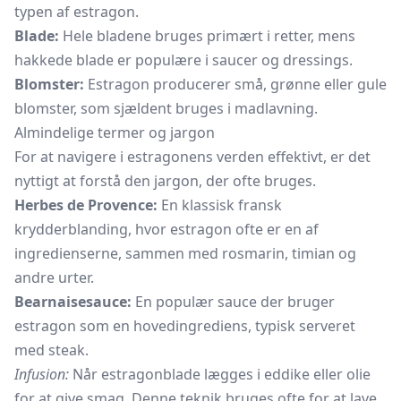
typen af estragon.
Blade:
Hele bladene bruges primært i retter, mens
hakkede blade er populære i saucer og dressings.
Blomster:
Estragon producerer små, grønne eller gule
blomster, som sjældent bruges i madlavning.
Almindelige termer og jargon
For at navigere i estragonens verden effektivt, er det
nyttigt at forstå den jargon, der ofte bruges.
Herbes de Provence:
En klassisk fransk
krydderblanding, hvor estragon ofte er en af
ingredienserne, sammen med
rosmarin,
timian
og
andre urter.
Bearnaisesauce:
En populær sauce der bruger
estragon som en hovedingrediens, typisk serveret
med steak.
Infusion:
Når estragonblade lægges i eddike eller olie
for at give smag. Denne teknik bruges ofte for at lave