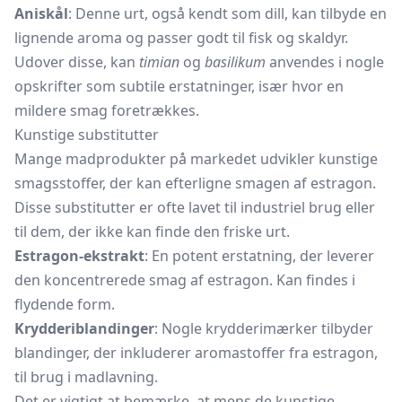
Aniskål
: Denne urt, også kendt som dill, kan tilbyde en
lignende aroma og passer godt til fisk og skaldyr.
Udover disse, kan
timian
og
basilikum
anvendes i nogle
opskrifter som subtile erstatninger, især hvor en
mildere smag foretrækkes.
Kunstige substitutter
Mange madprodukter på markedet udvikler kunstige
smagsstoffer, der kan efterligne smagen af estragon.
Disse substitutter er ofte lavet til industriel brug eller
til dem, der ikke kan finde den friske urt.
Estragon-ekstrakt
: En potent erstatning, der leverer
den koncentrerede smag af estragon. Kan findes i
flydende form.
Krydderiblandinger
: Nogle krydderimærker tilbyder
blandinger, der inkluderer aromastoffer fra estragon,
til brug i madlavning.
Det er vigtigt at bemærke, at mens de kunstige