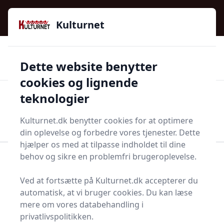
Kulturnet - Alt Det Gode I Livet | Din Kulturguide Siden
e menu
2016
Kulturnet
🌟🌟🌟🌟🌟
🌟
🚚
3.958 produktyper
Hurtig levering
Dette website benytter
🏷️
👍
97 kategorier
Kun godkendte butikker
cookies og lignende
teknologier
Men
Start søgning
Start søgning
Kulturnet.dk benytter cookies for at optimere
din oplevelse og forbedre vores tjenester. Dette
hjælper os med at tilpasse indholdet til dine
behov og sikre en problemfri brugeroplevelse.
Forside
Husholdning
Mad og drikke
Fødevarer
Estragon
Ved at fortsætte på Kulturnet.dk accepterer du
Bedste estragoner på
automatisk, at vi bruger cookies. Du kan læse
mere om vores databehandling i
markedet - 4
privatlivspolitikken.