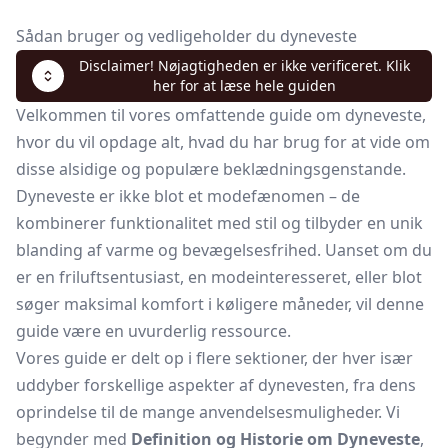
Sådan bruger og vedligeholder du dyneveste
Disclaimer! Nøjagtigheden er ikke verificeret. Klik
her for at læse hele guiden
Velkommen til vores omfattende guide om dyneveste,
hvor du vil opdage alt, hvad du har brug for at vide om
disse alsidige og populære beklædningsgenstande.
Dyneveste er ikke blot et modefænomen – de
kombinerer funktionalitet med stil og tilbyder en unik
blanding af varme og bevægelsesfrihed. Uanset om du
er en friluftsentusiast, en modeinteresseret, eller blot
søger maksimal komfort i køligere måneder, vil denne
guide være en uvurderlig ressource.
Vores guide er delt op i flere sektioner, der hver især
uddyber forskellige aspekter af dynevesten, fra dens
oprindelse til de mange anvendelsesmuligheder. Vi
begynder med
Definition og Historie om Dyneveste
,