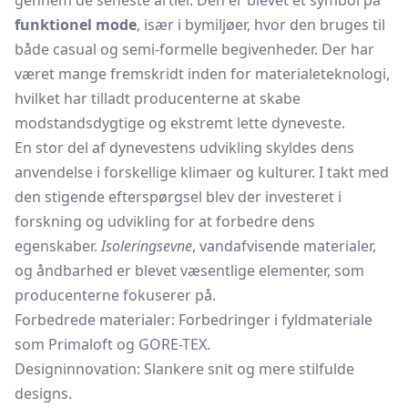
gennem de seneste årtier. Den er blevet et symbol på
funktionel mode
, især i bymiljøer, hvor den bruges til
både casual og semi-formelle begivenheder. Der har
været mange fremskridt inden for materialeteknologi,
hvilket har tilladt producenterne at skabe
modstandsdygtige og ekstremt lette dyneveste.
En stor del af dynevestens udvikling skyldes dens
anvendelse i forskellige klimaer og kulturer. I takt med
den stigende efterspørgsel blev der investeret i
forskning og udvikling for at forbedre dens
egenskaber.
Isoleringsevne
, vandafvisende materialer,
og åndbarhed er blevet væsentlige elementer, som
producenterne fokuserer på.
Forbedrede materialer: Forbedringer i fyldmateriale
som Primaloft og GORE-TEX.
Designinnovation: Slankere snit og mere stilfulde
designs.