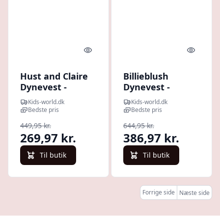
Quick look
Quick l
Hust and Claire
Billieblush
Dynevest -
Dynevest -
HCEdele - Pink
Denim - Double
Kids-world.dk
Kids-world.dk
Clay
Stone m. Tekst
Bedste pris
Bedste pris
449,95 kr.
644,95 kr.
269,97 kr.
386,97 kr.
Til butik
Til butik
Forrige side
Næste side