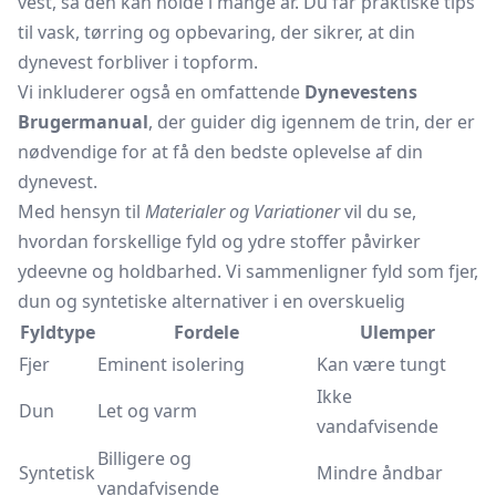
vest, så den kan holde i mange år. Du får praktiske tips
til vask, tørring og opbevaring, der sikrer, at din
dynevest forbliver i topform.
Vi inkluderer også en omfattende
Dynevestens
Brugermanual
, der guider dig igennem de trin, der er
nødvendige for at få den bedste oplevelse af din
dynevest.
Med hensyn til
Materialer og Variationer
vil du se,
hvordan forskellige fyld og ydre stoffer påvirker
ydeevne og holdbarhed. Vi sammenligner fyld som fjer,
dun og syntetiske alternativer i en overskuelig
Fyldtype
Fordele
Ulemper
Fjer
Eminent isolering
Kan være tungt
Ikke
Dun
Let og varm
vandafvisende
Billigere og
Syntetisk
Mindre åndbar
vandafvisende