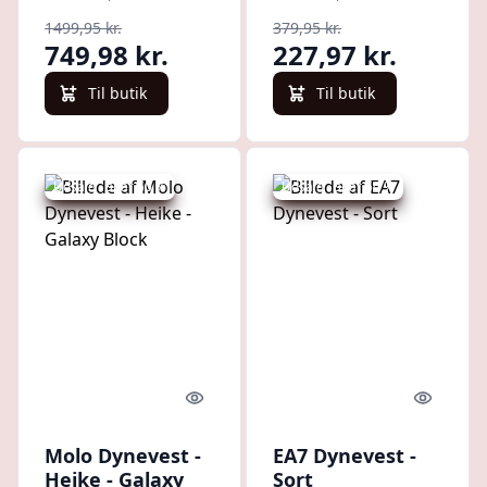
1499,95 kr.
379,95 kr.
749,98 kr.
227,97 kr.
Til butik
Til butik
Udsalg - spar 50 %
Udsalg - spar 50 %
Quick look
Quick l
Molo Dynevest -
EA7 Dynevest -
Heike - Galaxy
Sort