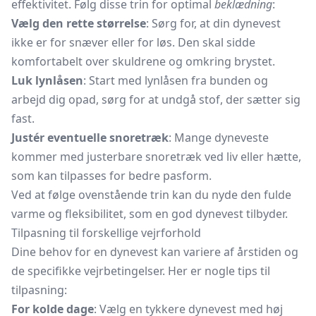
effektivitet. Følg disse trin for optimal
beklædning
:
Vælg den rette størrelse
: Sørg for, at din dynevest
ikke er for snæver eller for løs. Den skal sidde
komfortabelt over skuldrene og omkring brystet.
Luk lynlåsen
: Start med lynlåsen fra bunden og
arbejd dig opad, sørg for at undgå stof, der sætter sig
fast.
Justér eventuelle snoretræk
: Mange dyneveste
kommer med justerbare
snoretræk
ved liv eller hætte,
som kan tilpasses for bedre pasform.
Ved at følge ovenstående trin kan du nyde den fulde
varme og fleksibilitet, som en god dynevest tilbyder.
Tilpasning til forskellige vejrforhold
Dine behov for en dynevest kan variere af årstiden og
de specifikke vejrbetingelser. Her er nogle tips til
tilpasning:
For kolde dage
: Vælg en tykkere dynevest med høj