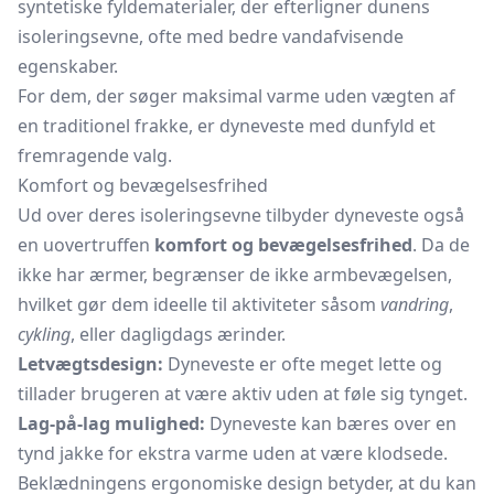
syntetiske fyldematerialer, der efterligner dunens
isoleringsevne, ofte med bedre vandafvisende
egenskaber.
For dem, der søger maksimal varme uden vægten af
en traditionel frakke, er dyneveste med dunfyld et
fremragende valg.
Komfort og bevægelsesfrihed
Ud over deres isoleringsevne tilbyder dyneveste også
en uovertruffen
komfort og bevægelsesfrihed
. Da de
ikke har ærmer, begrænser de ikke armbevægelsen,
hvilket gør dem ideelle til aktiviteter såsom
vandring
,
cykling
, eller dagligdags ærinder.
Letvægtsdesign:
Dyneveste er ofte meget lette og
tillader brugeren at være aktiv uden at føle sig tynget.
Lag-på-lag mulighed:
Dyneveste kan bæres over en
tynd jakke for ekstra varme uden at være klodsede.
Beklædningens ergonomiske design betyder, at du kan