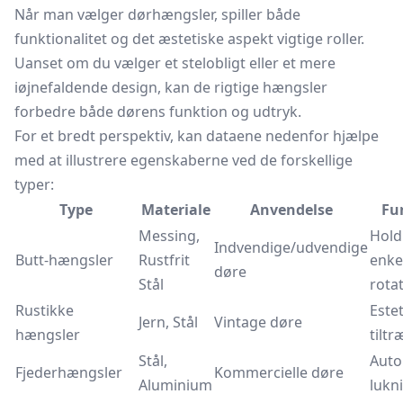
Når man vælger dørhængsler, spiller både
funktionalitet og det æstetiske aspekt vigtige roller.
Uanset om du vælger et stelobligt eller et mere
iøjnefaldende design, kan de rigtige hængsler
forbedre både dørens funktion og udtryk.
For et bredt perspektiv, kan dataene nedenfor hjælpe
med at illustrere egenskaberne ved de forskellige
typer:
Type
Materiale
Anvendelse
Fu
Messing,
Hold
Indvendige/udvendige
Butt-hængsler
Rustfrit
enke
døre
Stål
rota
Rustikke
Estet
Jern, Stål
Vintage døre
hængsler
tilt
Stål,
Auto
Fjederhængsler
Kommercielle døre
Aluminium
lukn