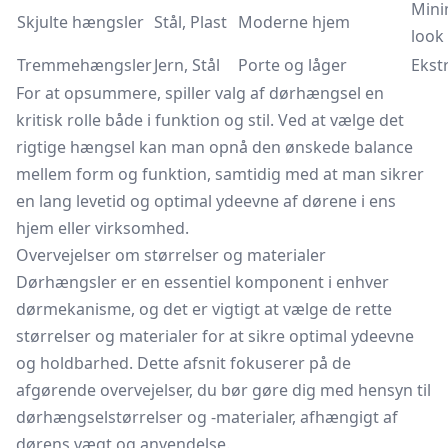
Mini
Skjulte hængsler
Stål, Plast
Moderne hjem
look
Tremmehængsler
Jern, Stål
Porte og låger
Ekst
For at opsummere, spiller valg af dørhængsel en
kritisk rolle både i funktion og stil. Ved at vælge det
rigtige hængsel kan man opnå den ønskede balance
mellem form og funktion, samtidig med at man sikrer
en lang levetid og optimal ydeevne af dørene i ens
hjem eller virksomhed.
Overvejelser om størrelser og materialer
Dørhængsler er en essentiel komponent i enhver
dørmekanisme, og det er vigtigt at vælge de rette
størrelser og materialer for at sikre optimal ydeevne
og holdbarhed. Dette afsnit fokuserer på de
afgørende overvejelser, du bør gøre dig med hensyn til
dørhængselstørrelser og -materialer, afhængigt af
dørens vægt og anvendelse.