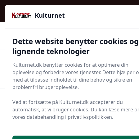
Kulturnet - Alt Det Gode I Livet | Din Kulturguide Siden
e menu
2016
Kulturnet
🌟🌟🌟🌟🌟
🌟
🚚
3.958 produktyper
Hurtig levering
Dette website benytter cookies og
🏷️
👍
97 kategorier
Kun godkendte butikker
lignende teknologier
Men
Kulturnet.dk benytter cookies for at optimere din
Start søgning
oplevelse og forbedre vores tjenester. Dette hjælper 
Start søgning
med at tilpasse indholdet til dine behov og sikre en
problemfri brugeroplevelse.
Forside
Bolig og indretning
Entré
Dørhængsel
Ved at fortsætte på Kulturnet.dk accepterer du
automatisk, at vi bruger cookies. Du kan læse mere 
Bedste dørhængsler til
vores databehandling i privatlivspolitikken.
dig - 2 gode valg