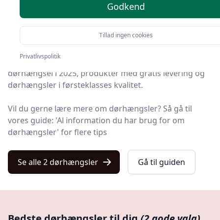
Godkend
Velkommen til Kulturnet – her finder du de bedste
dørhængsler på markedet. Vi har nøje udvalgt 2
Tillad ingen cookies
produkter, så du er sikret kvalitet.
Privatlivspolitik
På vores liste finder du både de de bedste tilbud på
dørhængsel i 2025, produkter med gratis levering og
dørhængsler i førsteklasses kvalitet.
Vil du gerne lære mere om dørhængsler? Så gå til
vores guide: 'Al information du har brug for om
dørhængsler' for flere tips
Se alle 2 dørhængsler
Gå til guiden
Bedste dørhængsler til dig
(2 gode valg)