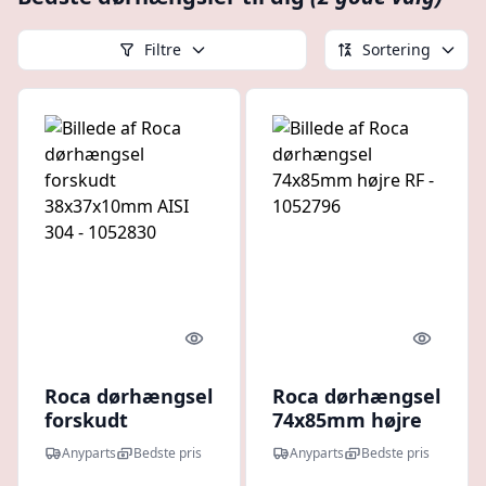
Filtre
Sortering
Quick look
Quick l
Roca dørhængsel
Roca dørhængsel
forskudt
74x85mm højre
38x37x10mm
RF - 1052796
Anyparts
Bedste pris
Anyparts
Bedste pris
AISI 304 -