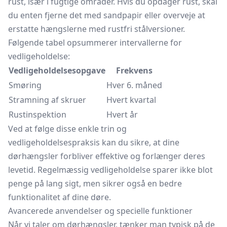
rust, især i fugtige områder. Hvis du opdager rust, skal
du enten fjerne det med sandpapir eller overveje at
erstatte hængslerne med rustfri stålversioner.
Følgende tabel opsummerer intervallerne for
vedligeholdelse:
Vedligeholdelsesopgave
Frekvens
Smøring
Hver 6. måned
Stramning af skruer
Hvert kvartal
Rustinspektion
Hvert år
Ved at følge disse enkle trin og
vedligeholdelsespraksis kan du sikre, at dine
dørhængsler forbliver effektive og forlænger deres
levetid. Regelmæssig vedligeholdelse sparer ikke blot
penge på lang sigt, men sikrer også en bedre
funktionalitet af dine døre.
Avancerede anvendelser og specielle funktioner
Når vi taler om dørhængsler, tænker man typisk på de