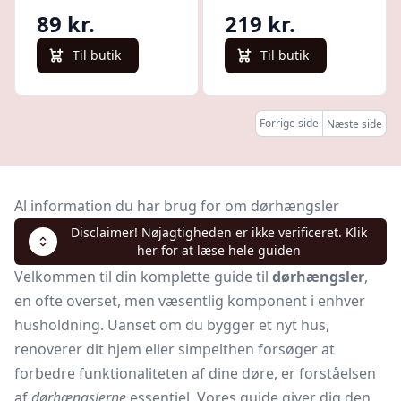
1052830
89 kr.
219 kr.
Til butik
Til butik
Forrige side
Næste side
Al information du har brug for om dørhængsler
Disclaimer! Nøjagtigheden er ikke verificeret. Klik
her for at læse hele guiden
Velkommen til din komplette guide til
dørhængsler
,
en ofte overset, men væsentlig komponent i enhver
husholdning. Uanset om du bygger et nyt hus,
renoverer dit hjem eller simpelthen forsøger at
forbedre funktionaliteten af dine døre, er forståelsen
af
dørhængslerne
essentiel. Vores guide giver dig den