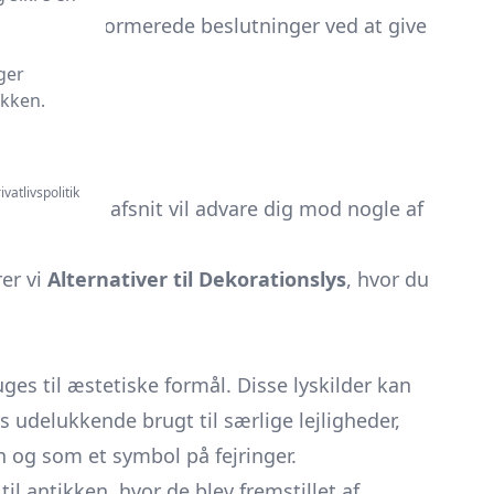
t træffe informerede beslutninger ved at give
ger
ikken.
ivatlivspolitik
ndgå
. Dette afsnit vil advare dig mod nogle af
rer vi
Alternativer til Dekorationslys
, hvor du
ges til æstetiske formål. Disse lyskilder kan
ys udelukkende brugt til særlige lejligheder,
n og som et symbol på fejringer.
il antikken, hvor de blev fremstillet af