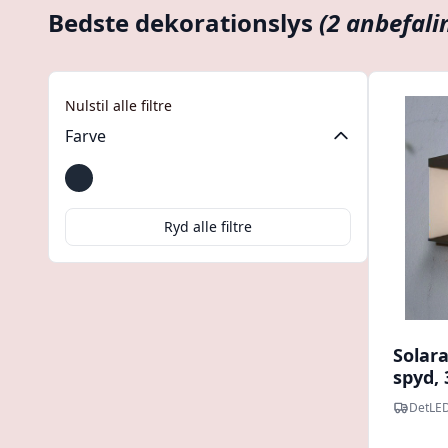
Bedste dekorationslys
(2 anbefali
Nulstil alle filtre
Farve
Mørkegrå
Ryd alle filtre
Solar
spyd, 
mørke
DetLE
dekora
Varm