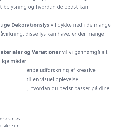
ligt belysning og hvordan de bedst kan
ruge Dekorationslys
vil dykke ned i de mange
åvirkning, disse lys kan have, er der mange
aterialer og Variationer
vil vi gennemgå alt
llige måder.
n dybdegående udforskning af kreative
hvert rum til en visuel oplevelse.
ed at forstå, hvordan du bedst passer på dine
edre vores
g sikre en