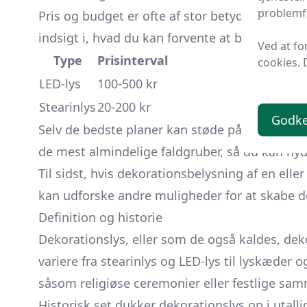
problemfr
Pris og budget er ofte af stor betydning, så vi
indsigt i, hvad du kan forvente at betale samt v
Ved at fo
Type
Prisinterval
cookies. 
LED-lys
100-500 kr
Stearinlys
20-200 kr
Godk
Selv de bedste planer kan støde på problemer,
de mest almindelige faldgruber, så du kan nyd
Til sidst, hvis dekorationsbelysning af en elle
kan udforske andre muligheder for at skabe d
Definition og historie
Dekorationslys, eller som de også kaldes, deko
variere fra stearinlys og LED-lys til lyskæder 
såsom religiøse ceremonier eller festlige sam
Historisk set dukker dekorationslys op i utallig