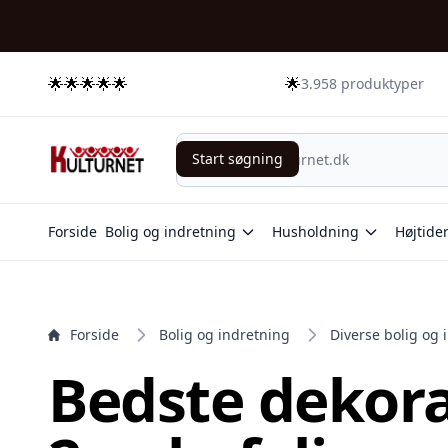
e menu
🌟🌟🌟🌟🌟
🌟
3.958 produktyper
Start søgning
Start søgning
Forside
Bolig og indretning
Husholdning
Højtide
Forside
Bolig og indretning
Diverse bolig og 
Bedste dekora