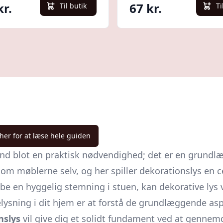
kr.
67 kr.
Til butik
Ti
Varm
 her for at læse hele guiden
nd blot en praktisk nødvendighed; det er en grundlæ
som møblerne selv, og her spiller dekorationslys en c
be en hyggelig stemning i stuen, kan dekorative lys 
belysning i dit hjem er at forstå de grundlæggende as
nslys
vil give dig et solidt fundament ved at gennemg