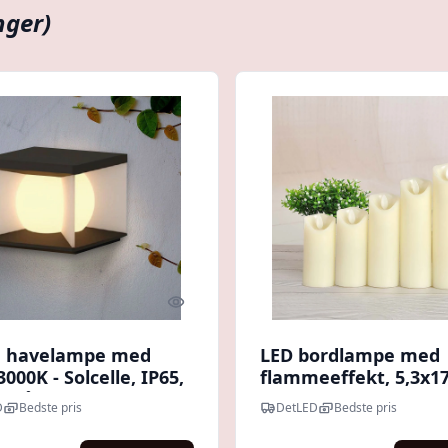
nger)
Quick look
a havelampe med
LED bordlampe med
3000K - Solcelle, IP65,
flammeeffekt, 5,3x17
grå, udendørs
2700K, batteridrevet,
D
Bedste pris
DetLED
Bedste pris
tionslys - Kulør :
bevægelig flamme,
dekorationslys - Kulø