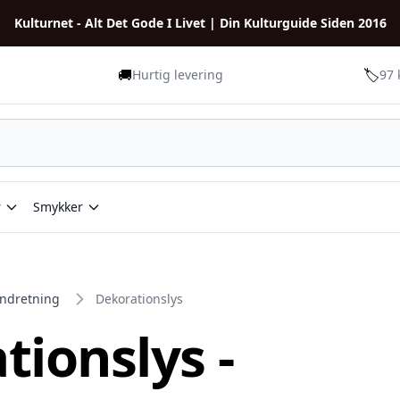
Kulturnet - Alt Det Gode I Livet | Din Kulturguide Siden 2016
🚚
🏷️
Hurtig levering
97 
r
Smykker
indretning
Dekorationslys
tionslys -