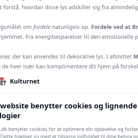
at forstå, hvordan disse lys adskiller sig fra alminde
ørgsmålet om
fordele
naturligvis op.
Fordele ved at B
 hjemmet. Fra energibesparelser til den emotionelle p
oner, der kan anvendes til dekorative lys. I afsnittet
M
dan de hver især kan komplimentere dit hjem på forske
ilbyder
Avancerede Anvendelser af Dekorationslys
e
Kulturnet
mere rum. Med inspiration og tips kan du forvandle et
ysning, men
Pleje og Vedligeholdelse
vil hjælpe dig m
 website benytter cookies og lignende
ug og effektivitet.
logier
.dk benytter cookies for at optimere din oplevelse og forb
. Dette hjælper os med at tilpasse indholdet til dine behov o