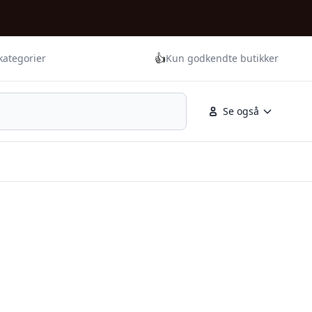
👍
kategorier
Kun godkendte butikker
Se også