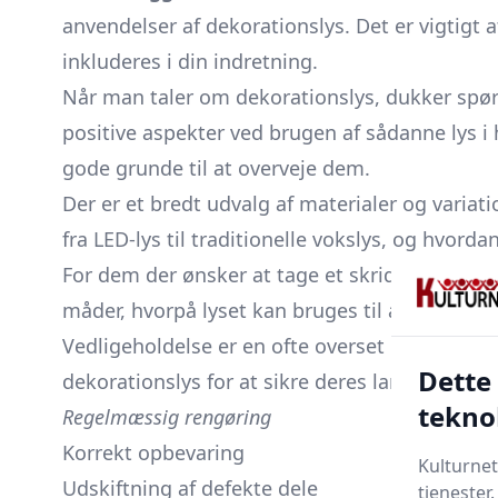
anvendelser af dekorationslys. Det er vigtigt 
inkluderes i din indretning.
Når man taler om dekorationslys, dukker sp
positive aspekter ved brugen af sådanne lys i
gode grunde til at overveje dem.
Der er et bredt udvalg af materialer og variati
fra LED-lys til traditionelle vokslys, og hvor
For dem der ønsker at tage et skridt videre, t
måder, hvorpå lyset kan bruges til at transfor
Vedligeholdelse er en ofte overset del af bel
Dette
dekorationslys for at sikre deres langvarige br
tekno
Regelmæssig rengøring
Korrekt opbevaring
Kulturnet
Udskiftning af defekte dele
tjenester