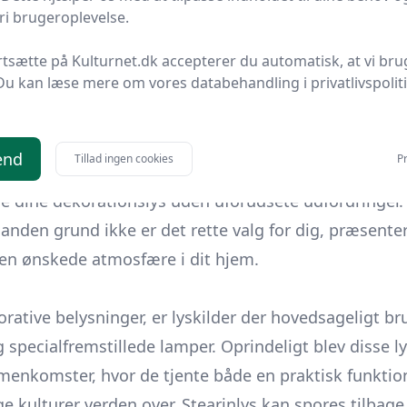
i brugeroplevelse.
 inkluderer
Priser og Købsråd
for at hjælpe dig med a
igtige tips til at få mest muligt ud af dit budget.
rtsætte på Kulturnet.dk accepterer du automatisk, at vi bru
Du kan læse mere om vores databehandling i privatlivspolit
end
Tillad ingen cookies
Pr
 og derfor er det vigtigt at kende de
Fejl man bør U
e dine dekorationslys uden uforudsete udfordringer.
r anden grund ikke er det rette valg for dig, præsente
en ønskede atmosfære i dit hjem.
rative belysninger, er lyskilder der hovedsageligt bru
og specialfremstillede lamper. Oprindeligt blev disse l
menkomster, hvor de tjente både en praktisk funktio
e kulturer verden over. Stearinlys kan spores tilbage t