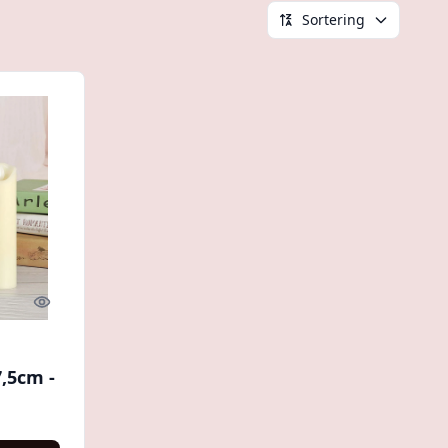
Sortering
Quick look
,5cm -
r :