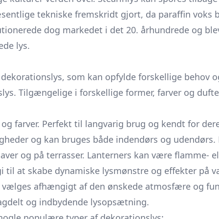
sentlige tekniske fremskridt gjort, da paraffin voks
utionerede dog markedet i det 20. århundrede og blev
ede lys.
 dekorationslys, som kan opfylde forskellige behov o
ys. Tilgængelige i forskellige former, farver og duft
g farver. Perfekt til langvarig brug og kendt for de
ligheder og kan bruges både indendørs og udendørs. 
haver og på terrasser. Lanterners kan være flamme- el
 til at skabe dynamiske lysmønstre og effekter på v
n vælges afhængigt af den ønskede atmosfære og fun
lagdelt og indbydende lysopsætning.
nogle populære typer af dekorationslys: