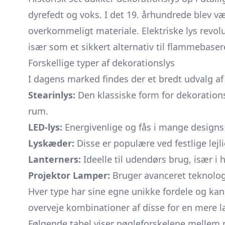
dyrefedt og voks. I det 19. århundrede blev væ
overkommeligt materiale. Elektriske lys revol
især som et sikkert alternativ til flammebaser
Forskellige typer af dekorationslys
I dagens marked findes der et bredt udvalg af
Stearinlys:
Den klassiske form for dekorationsl
rum.
LED-lys:
Energivenlige og fås i mange designs o
Lyskæder:
Disse er populære ved festlige lej
Lanterners:
Ideelle til udendørs brug, især i 
Projektor Lamper:
Bruger avanceret teknologi
Hver type har sine egne unikke fordele og ka
overveje kombinationer af disse for en mere 
Følgende tabel viser nøgleforskelene mellem 