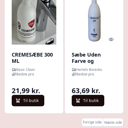
Quick look
Quick l
CREMESÆBE 300
Sæbe Uden
ML
Farve og
Parfume Miko
Basic Clean
Hertels Boresko
Soft 500 ml med
Bedste pris
Bedste pris
Pumpe
21,99 kr.
63,69 kr.
Til butik
Til butik
Forrige side
Næste side