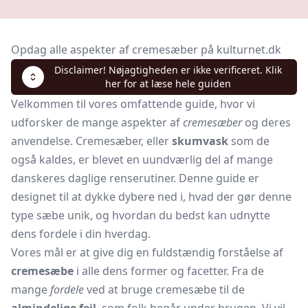
Opdag alle aspekter af cremesæber på kulturnet.dk
Disclaimer! Nøjagtigheden er ikke verificeret. Klik
her for at læse hele guiden
Velkommen til vores omfattende guide, hvor vi
udforsker de mange aspekter af
cremesæber
og deres
anvendelse. Cremesæber, eller
skumvask
som de
også kaldes, er blevet en uundværlig del af mange
danskeres daglige renserutiner. Denne guide er
designet til at dykke dybere ned i, hvad der gør denne
type sæbe unik, og hvordan du bedst kan udnytte
dens fordele i din hverdag.
Vores mål er at give dig en fuldstændig forståelse af
cremesæbe
i alle dens former og facetter. Fra de
mange
fordele
ved at bruge cremesæbe til de