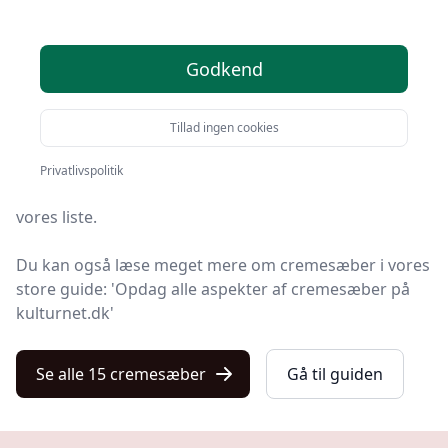
Velkommen til Kulturnet – her finder du de bedste
Godkend
cremesæber på markedet. Vi har nøje udvalgt 15
produkter, så du er sikret kvalitet.
Tillad ingen cookies
Så uanset om du vægter høj kvalitet, allerede har en
specifik model i tankerne, leder efter gode priser eller
Privatlivspolitik
en cremesæbe med fri levering, finder du det hele på
vores liste.
Du kan også læse meget mere om cremesæber i vores
store guide: 'Opdag alle aspekter af cremesæber på
kulturnet.dk'
Se alle 15 cremesæber
Gå til guiden