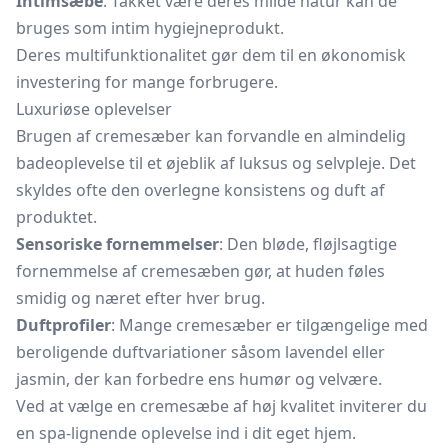
Intimsæbe
: Takket være deres milde natur kan de
bruges som intim hygiejneprodukt.
Deres multifunktionalitet gør dem til en økonomisk
investering for mange forbrugere.
Luxuriøse oplevelser
Brugen af cremesæber kan forvandle en almindelig
badeoplevelse til et øjeblik af luksus og selvpleje. Det
skyldes ofte den overlegne konsistens og duft af
produktet.
Sensoriske fornemmelser
: Den bløde, fløjlsagtige
fornemmelse af cremesæben gør, at huden føles
smidig og næret efter hver brug.
Duftprofiler
: Mange cremesæber er tilgængelige med
beroligende duftvariationer såsom lavendel eller
jasmin, der kan forbedre ens humør og velvære.
Ved at vælge en cremesæbe af høj kvalitet inviterer du
en spa-lignende oplevelse ind i dit eget hjem.