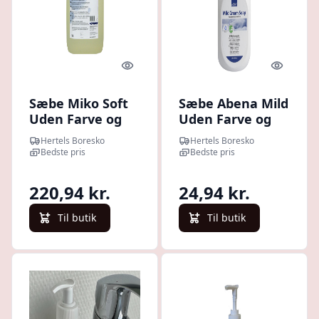
Quick look
Quick l
Sæbe Miko Soft
Sæbe Abena Mild
Uden Farve og
Uden Farve og
Parfume 5 Liter
Parfume 500 ml
Hertels Boresko
Hertels Boresko
Bedste pris
Bedste pris
220,94 kr.
24,94 kr.
Til butik
Til butik