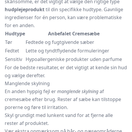
skånsomme, er det vigtigt at vælge den rigtige type
hudplejeprodukt
til din specifikke hudtype. Gavnlige
ingredienser for én person, kan være problematiske
for en anden.
Hudtype
Anbefalet Cremesæbe
Tør
Fedtede og fugtgivende sæber
Fedtet
Lette og tyndtflydende formuleringer
Sensitiv
Hypoallergeniske produkter uden parfume
For de bedste resultater, er det vigtigt at kende sin hud
og vælge derefter.
Manglende skylning
En anden hyppig fejl er
manglende skylning
af
cremesæbe efter brug. Rester af sæbe kan tilstoppe
porerne og føre til irritation.
Skyl grundigt med lunkent vand for at fjerne alle
rester af produktet.
Vær ekstra opmærksom på hår- og næseområderne,