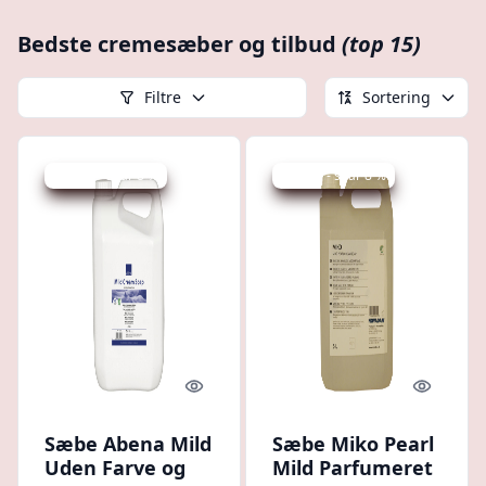
Bedste cremesæber og tilbud
(top 15)
Filtre
Sortering
Udsalg - spar 8 %
Udsalg - spar 8 %
Quick look
Quick l
Sæbe Abena Mild
Sæbe Miko Pearl
Uden Farve og
Mild Parfumeret