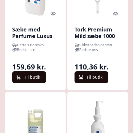
Quick look
Quick l
Sæbe med
Tork Premium
Parfume Luxus
Mild sæbe 1000
Cleanline 5 Liter
ml S1 420501 |
Hertels Boresko
Sikkerhedsgiganten
Håndrengøring &
Bedste pris
Bedste pris
pleje |
Håndsæbe | Tork
159,69 kr.
110,36 kr.
Til butik
Til butik