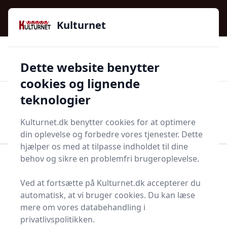
Kulturnet - Alt Det Gode I Livet | Din Kulturguide Siden
e menu
2016
Kulturnet
🌟🌟🌟🌟🌟
🌟
🚚
3.958 produktyper
Hurtig levering
Dette website benytter
🏷️
👍
97 kategorier
Kun godkendte butikker
cookies og lignende
teknologier
Men
Start søgning
Start søgning
Kulturnet.dk benytter cookies for at optimere
din oplevelse og forbedre vores tjenester. Dette
hjælper os med at tilpasse indholdet til dine
behov og sikre en problemfri brugeroplevelse.
Forside
Husholdning
Sæbe og shampoo
Cremesæbe
Ved at fortsætte på Kulturnet.dk accepterer du
Bedste cremesæber og
automatisk, at vi bruger cookies. Du kan læse
mere om vores databehandling i
tilbud - top 15
privatlivspolitikken.