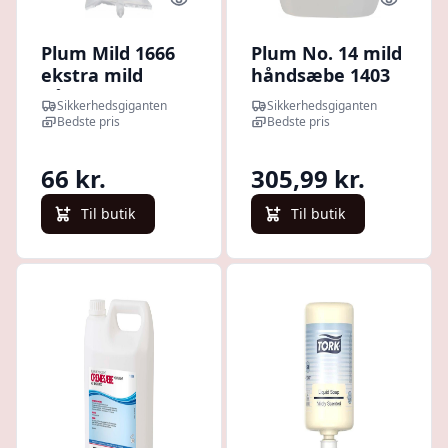
Quick look
Quick l
Plum Mild 1666
Plum No. 14 mild
ekstra mild
håndsæbe 1403
håndsæbe 1000
5000 ml | Sæbe |
Sikkerhedsgiganten
Sikkerhedsgiganten
ml pose | Sæbe |
Håndsæbe |
Bedste pris
Bedste pris
Håndsæbe |
Plum
Plum
66 kr.
305,99 kr.
Til butik
Til butik