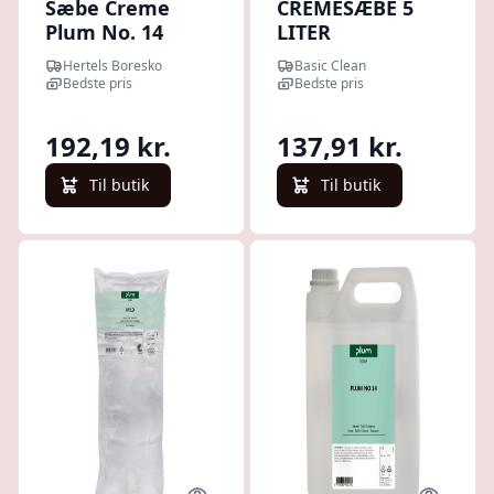
Sæbe Creme
CREMESÆBE 5
Plum No. 14
LITER
M/parfume 1,4
Hertels Boresko
Basic Clean
Liter
Bedste pris
Bedste pris
192,19 kr.
137,91 kr.
Til butik
Til butik