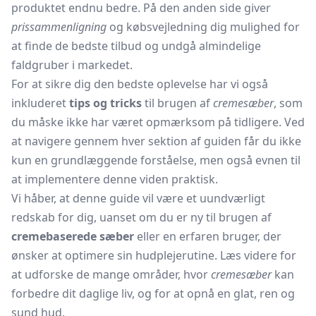
produktet endnu bedre. På den anden side giver
prissammenligning
og købsvejledning dig mulighed for
at finde de bedste tilbud og undgå almindelige
faldgruber i markedet.
For at sikre dig den bedste oplevelse har vi også
inkluderet
tips og tricks
til brugen af
cremesæber
, som
du måske ikke har været opmærksom på tidligere. Ved
at navigere gennem hver sektion af guiden får du ikke
kun en grundlæggende forståelse, men også evnen til
at implementere denne viden praktisk.
Vi håber, at denne guide vil være et uundværligt
redskab for dig, uanset om du er ny til brugen af
cremebaserede sæber
eller en erfaren bruger, der
ønsker at optimere sin hudplejerutine. Læs videre for
at udforske de mange områder, hvor
cremesæber
kan
forbedre dit daglige liv, og for at opnå en glat, ren og
sund hud.