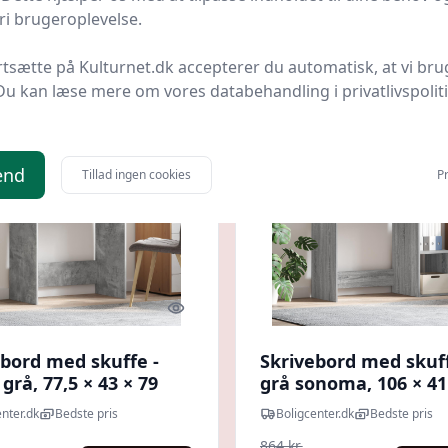
kr.
829 kr.
Til butik
Ti
i brugeroplevelse.
rtsætte på Kulturnet.dk accepterer du automatisk, at vi bru
Du kan læse mere om vores databehandling i privatlivspolit
 spar 17 %
Udsalg - spar 23 %
end
Tillad ingen cookies
Pr
Quick look
ebord med skuffe -
Skrivebord med skuff
grå, 77,5 × 43 × 79
grå sonoma, 106 × 41 
onstrueret træ
cm, konstrueret træ
nter.dk
Bedste pris
Boligcenter.dk
Bedste pris
864 kr.