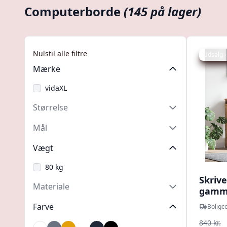
Computerborde
(145 på lager)
Nulstil alle filtre
Udsalg -
Mærke
vidaXL
Størrelse
Mål
Vægt
80 kg
Skriv
Materiale
gamme
× 88,5
Farve
Boligce
840 kr.