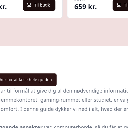
kr.
659 kr.
Til butik
Ti
 her for at læse hele guiden
ar til formål at give dig al den nødvendige informa
l hjemmekontoret, gaming-rummet eller studiet, er val
komfort. I denne guide dykker vi ned i alt, hvad der 
ggende aspekter
ved computerborde, så du får et go