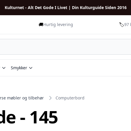
Kulturnet - Alt Det Gode I Livet | Din Kulturguide Siden 2016
🚚
🏷️
Hurtig levering
97 
r
Smykker
rse møbler og tilbehør
Computerbord
e - 145