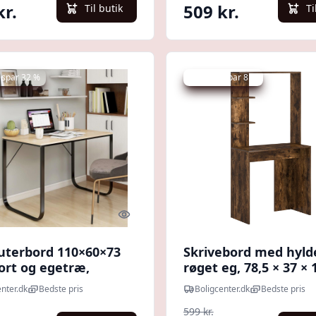
kr.
509 kr.
Til butik
Ti
 spar 32 %
Udsalg - spar 8 %
Quick look
terbord 110×60×73
Skrivebord med hylde
ort og egetræ,
røget eg, 78,5 × 37 × 
lade/metal
cm, konstrueret træ
nter.dk
Bedste pris
Boligcenter.dk
Bedste pris
599 kr.