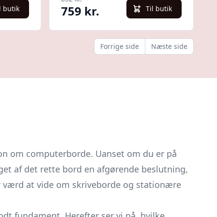
759 kr.
l butik
Til butik
Forrige side
Næste side
tion om computerborde. Uanset om du er på
get af det rette bord en afgørende beslutning,
er værd at vide om skriveborde og stationære
dt fundament. Herefter ser vi på, hvilke