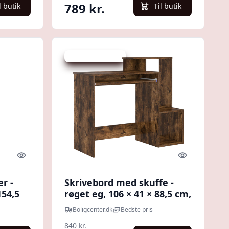
789 kr.
l butik
Til butik
Udsalg - spar 21 %
Quick look
Quick look
r -
Skrivebord med skuffe -
154,5
røget eg, 106 × 41 × 88,5 cm,
konstrueret træ
Boligcenter.dk
Bedste pris
840 kr.