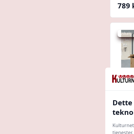
789 
Udsalg -
Dette
Podiu
tekno
egetræ
konst
Boligce
Kulturnet
tjenester
1138 kr.