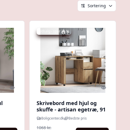
Sortering
Udsalg - spar 26 %
Quick look
Quick look
l
Skrivebord med hjul og
skuffe - artisan egetræ, 91
× 50 × 77 cm
Boligcenter.dk
Bedste pris
1068 kr.