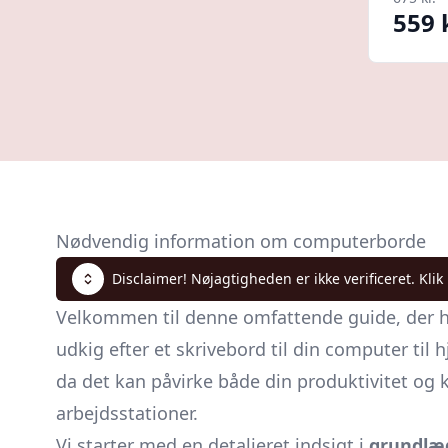
559 
Nødvendig information om computerborde
Disclaimer! Nøjagtigheden er ikke verificeret. Klik
Velkommen til denne omfattende guide, der h
udkig efter et skrivebord til din computer ti
da det kan påvirke både din produktivitet og 
arbejdsstationer.
Vi starter med en detaljeret indsigt i
grundlæ