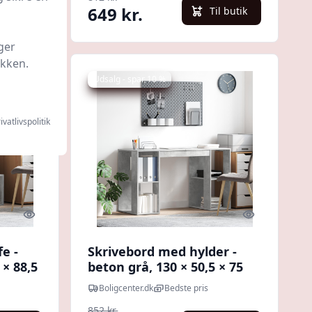
649 kr.
l butik
Til butik
ger
ikken.
Udsalg - spar 10 %
ivatlivspolitik
Quick look
Quick look
e -
Skrivebord med hylder -
× 88,5
beton grå, 130 × 50,5 × 75
cm, konstrueret træ
Boligcenter.dk
Bedste pris
852 kr.