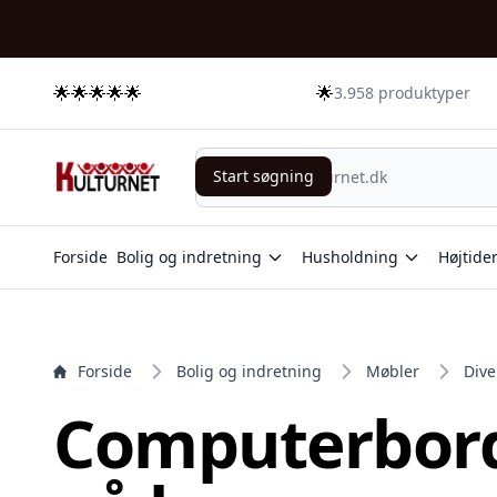
e menu
🌟🌟🌟🌟🌟
🌟
3.958 produktyper
Start søgning
Start søgning
Forside
Bolig og indretning
Husholdning
Højtide
Forside
Bolig og indretning
Møbler
Dive
Computerbord