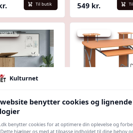
kr.
549 kr.
Til butik
Ti
 spar 33 %
Udsalg - spar 9 %
Kulturnet
Quick look
 website benytter cookies og lignende
m med hjul - artisan
Computerbord med h
logier
, 55 × 55 × 107 cm,
110×52×88,5 cm - bru
rueret træ
konstrueret træ
nter.dk
Bedste pris
Boligcenter.dk
Bedste pris
.dk benytter cookies for at optimere din oplevelse og forb
. Dette hjælper os med at tilpasse indholdet til dine behov o
916 kr.