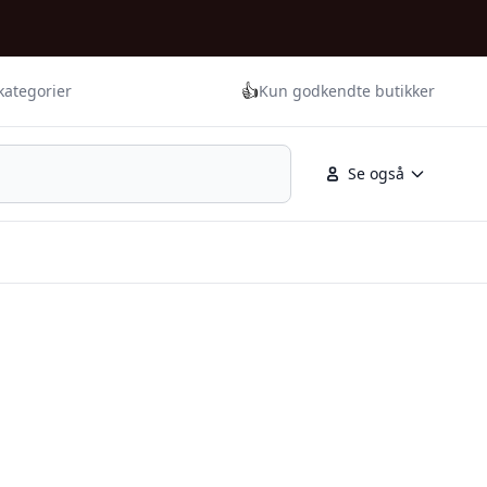
👍
kategorier
Kun godkendte butikker
Se også