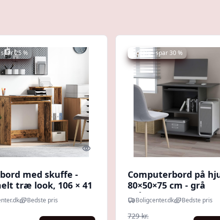
 spar 25 %
Udsalg - spar 30 %
Quick look
ebord med skuffe -
Computerbord på hju
lt træ look, 106 × 41
80×50×75 cm - grå
 cm
spånplade med
nter.dk
Bedste pris
Boligcenter.dk
Bedste pris
udtræksbakke
729 kr.