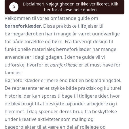
Disclaimer! Nøjagtigheden er ikke verificeret. Klik
her for at læse hele guiden
Velkommen til vores omfattende guide om
børneforklæder
. Disse praktiske tilføjelser til
børnegarderoben har i mange år været uundværlige
for både forældre og børn. Fra farverigt design til
funktionelle materialer, børneforklæder har mange
anvendelser i dagligdagen. I denne guide vil vi
udforske, hvorfor et
barnforklæde
er et must-have for
familier.
Børneforklæder er mere end blot en beklædningsdel.
De repræsenterer et stykke både praktisk og kulturel
historie, der kan spores tilbage til tidligere tider, hvor
de blev brugt til at beskytte tøj under arbejdere og i
hjemmet. I dag spænder deres brug fra beskyttelse
under kreative aktiviteter som maling og
bageprojekter til at være en del af rollelege og