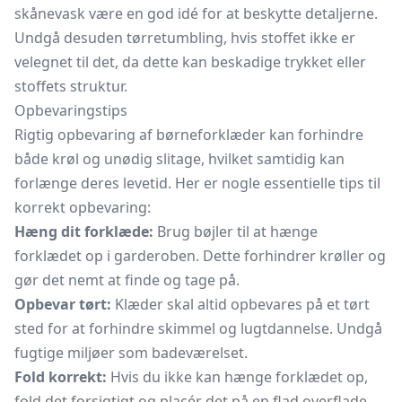
skånevask være en god idé for at beskytte detaljerne.
Undgå desuden tørretumbling, hvis stoffet ikke er
velegnet til det, da dette kan beskadige trykket eller
stoffets struktur.
Opbevaringstips
Rigtig opbevaring af børneforklæder kan forhindre
både krøl og unødig slitage, hvilket samtidig kan
forlænge deres levetid. Her er nogle essentielle tips til
korrekt opbevaring:
Hæng dit forklæde:
Brug bøjler til at hænge
forklædet op i garderoben. Dette forhindrer krøller og
gør det nemt at finde og tage på.
Opbevar tørt:
Klæder skal altid opbevares på et tørt
sted for at forhindre skimmel og lugtdannelse. Undgå
fugtige miljøer som badeværelset.
Fold korrekt:
Hvis du ikke kan hænge forklædet op,
fold det forsigtigt og placér det på en flad overflade.