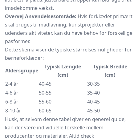
imødekomme vækst.
Overvej Anvendelsesområde:
Hvis forklædet primært
skal bruges til madlavning, kunstprojekter eller
udendørs aktiviteter, kan du have behov for forskellige
pasformer.
Dette skema viser de typiske størrelsesmuligheder for
børneforklæder:
Typisk Længde
Typisk Bredde
Aldersgruppe
(cm)
(cm)
2-4 år
40-45
30-35
4-6 år
50-55
35-40
6-8 år
55-60
40-45
8-10 år
60-65
45-50
Husk, at selvom denne tabel giver en generel guide,
kan der være individuelle forskelle mellem
producenter og materialer. Altid check