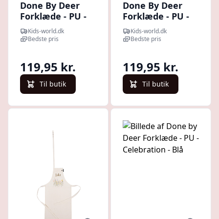
Done By Deer
Done By Deer
Forklæde - PU -
Forklæde - PU -
Happy Clouds -
Lalee - Sand
Kids-world.dk
Kids-world.dk
Powder
Bedste pris
Bedste pris
119,95 kr.
119,95 kr.
Til butik
Til butik