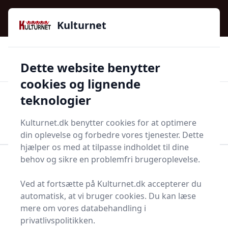
Kulturnet - Alt Det Gode I Livet | Din Kulturguide Siden
e menu
2016
Kulturnet
🌟🌟🌟🌟🌟
🌟
🚚
3.958 produktyper
Hurtig levering
Dette website benytter
🏷️
👍
97 kategorier
Kun godkendte butikker
cookies og lignende
teknologier
Men
Start søgning
Start søgning
Kulturnet.dk benytter cookies for at optimere
din oplevelse og forbedre vores tjenester. Dette
hjælper os med at tilpasse indholdet til dine
behov og sikre en problemfri brugeroplevelse.
Forside
Bolig og indretning
Køkken og spisestue
Køkkentekstiler
Børneforklæde
Ved at fortsætte på Kulturnet.dk accepterer du
Bedste børneforklæder
automatisk, at vi bruger cookies. Du kan læse
mere om vores databehandling i
til dig - 7 gode valg
privatlivspolitikken.