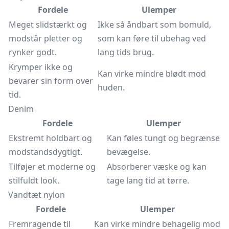
Fordele
Ulemper
Meget slidstærkt og
Ikke så åndbart som bomuld,
modstår pletter og
som kan føre til ubehag ved
rynker godt.
lang tids brug.
Krymper ikke og
Kan virke mindre blødt mod
bevarer sin form over
huden.
tid.
Denim
Fordele
Ulemper
Ekstremt holdbart og
Kan føles tungt og begrænse
modstandsdygtigt.
bevægelse.
Tilføjer et moderne og
Absorberer væske og kan
stilfuldt look.
tage lang tid at tørre.
Vandtæt nylon
Fordele
Ulemper
Fremragende til
Kan virke mindre behagelig mod