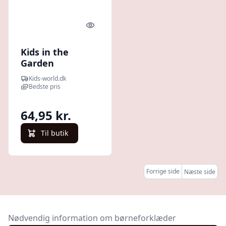
Quick look
Kids in the
Garden
Mudderforklæde
Kids-world.dk
- Grøn
Bedste pris
64,95 kr.
Til butik
Forrige side
Næste side
Nødvendig information om børneforklæder