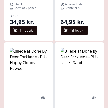
2-5 år
Børneforklæde -
Rito.dk
Kids-world.dk
Grøn
Bedst af 2 priser
Bedste pris
39 kr.
34,95 kr.
64,95 kr.
Til butik
Til butik
Quick look
Quick l