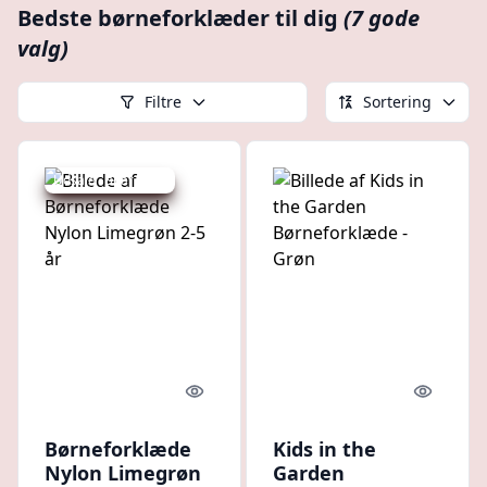
Bedste børneforklæder til dig
(7 gode
valg)
Filtre
Sortering
Udsalg - spar 10 %
Quick look
Quick l
Børneforklæde
Kids in the
Nylon Limegrøn
Garden