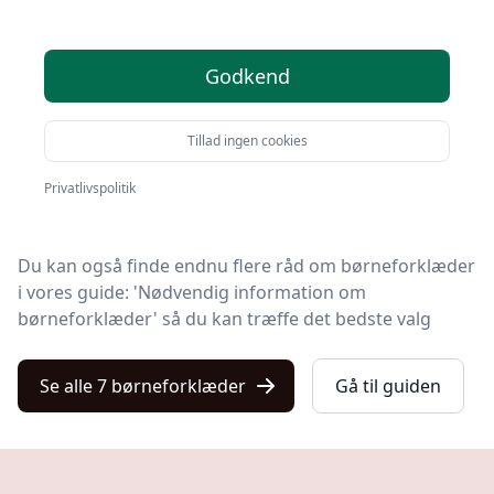
På Kulturnet finder du markedets bedste
Godkend
børneforklæder. Vi har udvalgt 7 produkter, så du
nemt kan finde det rigtige.
Tillad ingen cookies
På vores liste finder du både de de bedste tilbud på
børneforklæde i 2025, produkter med gratis levering
Privatlivspolitik
og børneforklæder i førsteklasses kvalitet.
Du kan også finde endnu flere råd om børneforklæder
i vores guide: 'Nødvendig information om
børneforklæder' så du kan træffe det bedste valg
Se alle 7 børneforklæder
Gå til guiden