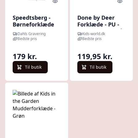
Quick look
Quick l
Speedtsberg -
Done by Deer
Børneforklæde
Forklæde - PU -
m/broderi
Celebration - Blå
Dahls Gravering
Kids-world.dk
Bedste pris
Bedste pris
179 kr.
119,95 kr.
Til butik
Til butik