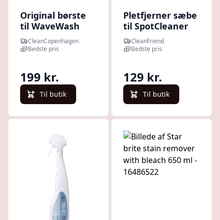
Original børste
Pletfjerner sæbe
til WaveWash
til SpotCleaner
pletfjerner. - Sort
CleanCopenhagen
CleanFriend
Bedste pris
Bedste pris
199 kr.
129 kr.
Til butik
Til butik