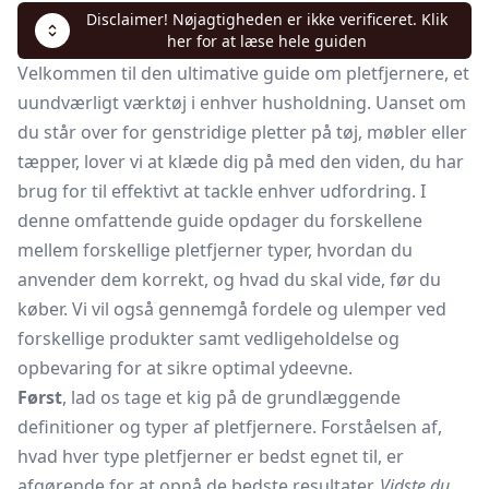
Disclaimer! Nøjagtigheden er ikke verificeret. Klik
her for at læse hele guiden
Velkommen til den ultimative guide om pletfjernere, et
uundværligt værktøj i enhver husholdning. Uanset om
du står over for genstridige pletter på tøj, møbler eller
tæpper, lover vi at klæde dig på med den viden, du har
brug for til effektivt at tackle enhver udfordring. I
denne omfattende guide opdager du forskellene
mellem forskellige pletfjerner typer, hvordan du
anvender dem korrekt, og hvad du skal vide, før du
køber. Vi vil også gennemgå fordele og ulemper ved
forskellige produkter samt vedligeholdelse og
opbevaring for at sikre optimal ydeevne.
Først
, lad os tage et kig på de grundlæggende
definitioner og typer af pletfjernere. Forståelsen af,
hvad hver type pletfjerner er bedst egnet til, er
afgørende for at opnå de bedste resultater.
Vidste du
,