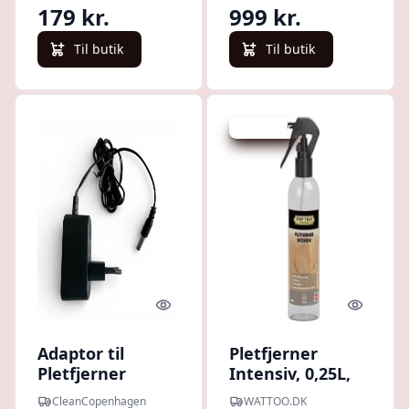
179 kr.
999 kr.
Til butik
Til butik
Spar -41 kr.
Quick look
Quick l
Adaptor til
Pletfjerner
Pletfjerner
Intensiv, 0,25L,
WaveWash
farvels - Trip Trap
CleanCopenhagen
WATTOO.DK