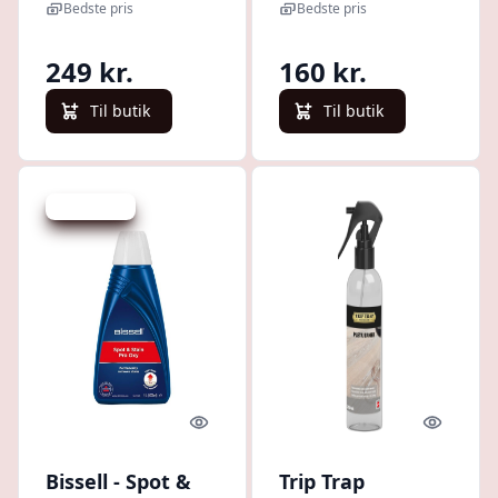
Bedste pris
Bedste pris
249 kr.
160 kr.
Til butik
Til butik
Spar 268 kr.
Quick look
Quick l
Bissell - Spot &
Trip Trap