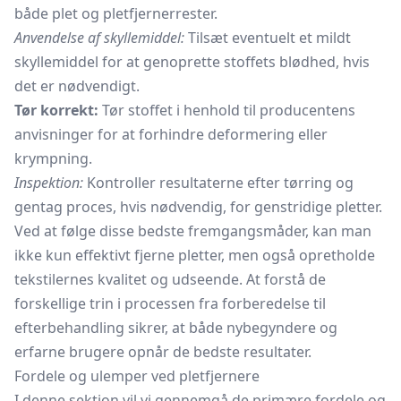
både plet og pletfjernerrester.
Anvendelse af skyllemiddel:
Tilsæt eventuelt et mildt
skyllemiddel for at genoprette stoffets blødhed, hvis
det er nødvendigt.
Tør korrekt:
Tør stoffet i henhold til producentens
anvisninger for at forhindre deformering eller
krympning.
Inspektion:
Kontroller resultaterne efter tørring og
gentag proces, hvis nødvendig, for genstridige pletter.
Ved at følge disse bedste fremgangsmåder, kan man
ikke kun effektivt fjerne pletter, men også opretholde
tekstilernes kvalitet og udseende. At forstå de
forskellige trin i processen fra forberedelse til
efterbehandling sikrer, at både nybegyndere og
erfarne brugere opnår de bedste resultater.
Fordele og ulemper ved pletfjernere
I denne sektion vil vi gennemgå de primære fordele og