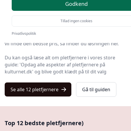
Godkend
Du er landet på Kulturnet, hvor du finder de bedste
pletfjernere. Vi har udvalgt 12 produkter til dig!
Tillad ingen cookies
Uanset om du prioriterer høj kvalitet uanset prisen,
Privatlivspolitik
om du leder efter en pletfjerner med fri fragt, eller du
vil finde den bedste pris, så finder du løsningen her.
Du kan også læse alt om pletfjernere i vores store
guide: 'Opdag alle aspekter af pletfjernere på
kulturnet.dk' og blive godt klædt på til dit valg
Se alle 12 pletfjernere
Gå til guiden
Top 12 bedste pletfjernere)