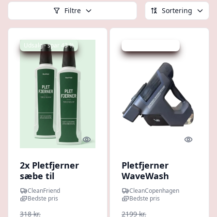
Filtre
Sortering
Udsalg - spar 43 %
Udsalg - spar 54 %
Quick look
Quick l
2x Pletfjerner
Pletfjerner
sæbe til
WaveWash
SpotCleaner
CleanFriend
CleanCopenhagen
Bedste pris
Bedste pris
318 kr.
2199 kr.