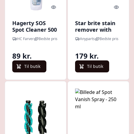
Quick look
Quick l
Hagerty SOS
Star brite stain
Spot Cleaner 500
remover with
ml
bleach 650 ml -
HC Farver
Bedste pris
Anyparts
Bedste pris
16486522
89 kr.
179 kr.
Til butik
Til butik