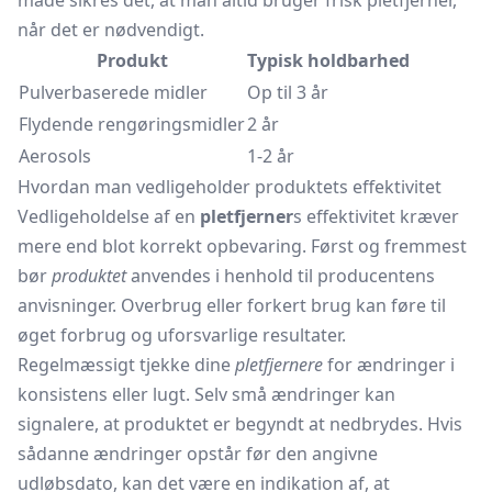
måde sikres det, at man altid bruger frisk pletfjerner,
når det er nødvendigt.
Produkt
Typisk holdbarhed
Pulverbaserede midler
Op til 3 år
Flydende rengøringsmidler
2 år
Aerosols
1-2 år
Hvordan man vedligeholder produktets effektivitet
Vedligeholdelse af en
pletfjerner
s effektivitet kræver
mere end blot korrekt opbevaring. Først og fremmest
bør
produktet
anvendes i henhold til producentens
anvisninger. Overbrug eller forkert brug kan føre til
øget forbrug og uforsvarlige resultater.
Regelmæssigt tjekke dine
pletfjernere
for ændringer i
konsistens eller lugt. Selv små ændringer kan
signalere, at produktet er begyndt at nedbrydes. Hvis
sådanne ændringer opstår før den angivne
udløbsdato, kan det være en indikation af, at