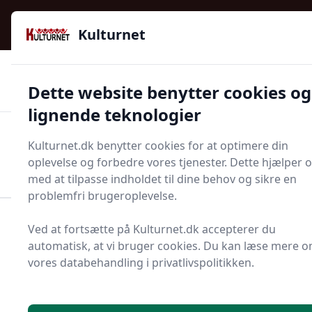
Kulturnet - Alt Det Gode I Livet | Din Kulturguide Siden
e menu
2016
Kulturnet
🌟🌟🌟🌟🌟
🌟
🚚
3.958 produktyper
Hurtig levering
Dette website benytter cookies og
🏷️
👍
97 kategorier
Kun godkendte butikker
lignende teknologier
Men
Kulturnet.dk benytter cookies for at optimere din
Start søgning
oplevelse og forbedre vores tjenester. Dette hjælper 
Start søgning
med at tilpasse indholdet til dine behov og sikre en
problemfri brugeroplevelse.
Forside
Husholdning
Rengøring
Pletfjerner
Ved at fortsætte på Kulturnet.dk accepterer du
automatisk, at vi bruger cookies. Du kan læse mere 
Top 12 bedste
vores databehandling i privatlivspolitikken.
pletfjernere