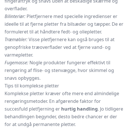
fingeraftryk og snavs uden at beskadige skærme og
overflader.
Bilinteriør:
Pletfjernere med specielle ingredienser er
ideelle til at fjerne pletter fra bilsæder og tæpper. De er
formuleret til at håndtere fedt- og oliepletter.
Træmøbler:
Visse pletfjernere kan også bruges til at
genopfriske træoverflader ved at fjerne vand- og
varmepletter.
Fugemasse:
Nogle produkter fungerer effektivt til
rengøring af flise- og stenvægge, hvor skimmel og
snavs opbygges.
Tips til komplekse pletter
Komplekse pletter kræver ofte mere end almindelige
rengøringsmetoder. En afgørende faktor for
succesfuld pletfjerning er
hurtig handling
. Jo tidligere
behandlingen begynder, desto bedre chancer er der
for at undgå permanente pletter.