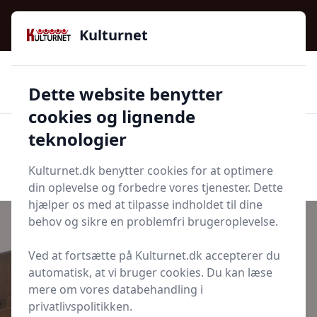
Kulturnet - Alt Det Gode I Livet | Din Kulturguide Siden
2016
Kulturnet
🌟🌟🌟🌟🌟
🌟
🚚
3.958 produktyper
Hurtig levering
Dette website benytter
🏷️
👍
97 kategorier
Kun godkendte butikker
cookies og lignende
teknologier
Men
Start søgning
Start søgning
Kulturnet.dk benytter cookies for at optimere
din oplevelse og forbedre vores tjenester. Dette
hjælper os med at tilpasse indholdet til dine
behov og sikre en problemfri brugeroplevelse.
Ved at fortsætte på Kulturnet.dk accepterer du
Udgivet i
Krydsordbog
automatisk, at vi bruger cookies. Du kan læse
mere om vores databehandling i
Versus Krydsord
privatlivspolitikken.