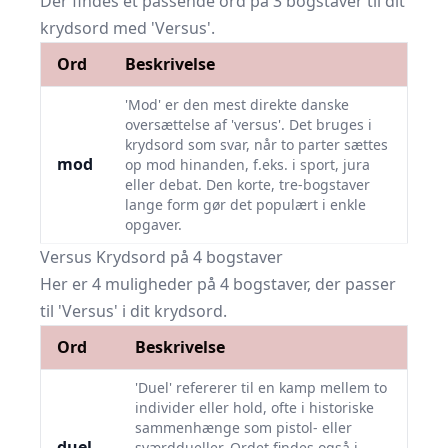
Der findes ét passende ord på 3 bogstaver til dit
krydsord med 'Versus'.
Ord
Beskrivelse
'Mod' er den mest direkte danske
oversættelse af 'versus'. Det bruges i
krydsord som svar, når to parter sættes
mod
op mod hinanden, f.eks. i sport, jura
eller debat. Den korte, tre-bogstaver
lange form gør det populært i enkle
opgaver.
Versus Krydsord på 4 bogstaver
Her er 4 muligheder på 4 bogstaver, der passer
til 'Versus' i dit krydsord.
Ord
Beskrivelse
'Duel' refererer til en kamp mellem to
individer eller hold, ofte i historiske
sammenhænge som pistol- eller
duel
sværddueller. Ordet findes også i