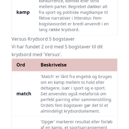
konkurrence, konflikt eller strid
mellem parter. Begrebet dækker alt
kamp
fra sport og politiske magtkampe til
fiktive narrativer i litteratur. Fem-
bogstavsordet er bredt anvendt i en
lang række krydsord.
Versus Krydsord 5 bogstaver
Vi har fundet 2 ord med 5 bogstaver til dit
krydsord med 'Versus'.
Ord
Beskrivelse
'Match' er lånt fra engelsk og bruges
om en kamp mellem to hold eller
deltagere, især i sport og e-sport.
match
Det anvendes også metaforisk om
perfekt parring eller sammenstilling.
Ordets fem bogstaver gør det til et
almindeligt krydsordselement.
'Opgør' markerer resultat eller forløb
af en kamp, et sportsarrangement