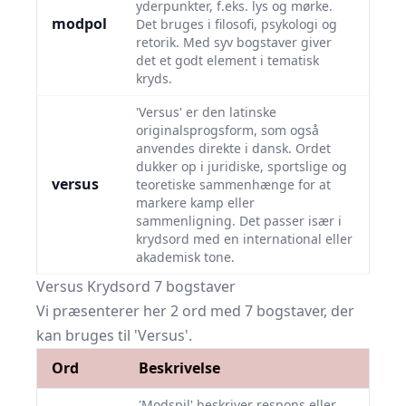
yderpunkter, f.eks. lys og mørke.
modpol
Det bruges i filosofi, psykologi og
retorik. Med syv bogstaver giver
det et godt element i tematisk
kryds.
'Versus' er den latinske
originalsprogsform, som også
anvendes direkte i dansk. Ordet
dukker op i juridiske, sportslige og
versus
teoretiske sammenhænge for at
markere kamp eller
sammenligning. Det passer især i
krydsord med en international eller
akademisk tone.
Versus Krydsord 7 bogstaver
Vi præsenterer her 2 ord med 7 bogstaver, der
kan bruges til 'Versus'.
Ord
Beskrivelse
'Modspil' beskriver respons eller