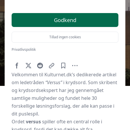
Godkend
Tillad ingen cookies
Privatlivspolitik
Af
Kulturnet.dk
5. juni 2025
Velkommen til Kulturnet.dk’s dedikerede artikel
om ledetråden
“Versus”
i krydsord. Som skribent
og krydsordsekspert har jeg gennemgået
samtlige muligheder og fundet hele 30
forskellige løsningsforslag, der alle kan passe i
dit puslespil.
Ordet
versus
spiller ofte en central rolle i
krydsord, fordi det kan dække alt fra