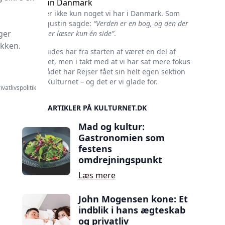
Ikke kun Danmark
Kultur er ikke kun noget vi har i Danmark. Som
Skt. Augustin sagde:
“Verden er en bog, og den der
ger
ikke rejser læser kun én side”
.
ikken.
Rejseguides har fra starten af været en del af
Kulturnet, men i takt med at vi har sat mere fokus
på området har Rejser fået sin helt egen sektion
her på Kulturnet – og det er vi glade for.
ivatlivspolitik
SIDSTE ARTIKLER PÅ KULTURNET.DK
Mad og kultur:
Gastronomien som
festens
omdrejningspunkt
Læs mere
John Mogensen kone: Et
indblik i hans ægteskab
og privatliv