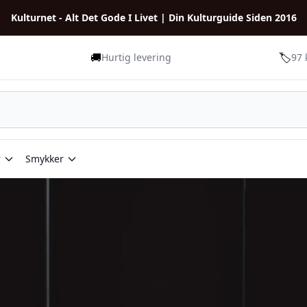
Kulturnet - Alt Det Gode I Livet | Din Kulturguide Siden 2016
🚚
🏷️
Hurtig levering
97 
r
Smykker