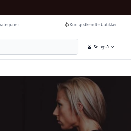
👍
kategorier
Kun godkendte butikker
Se også