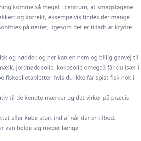
gning komme så meget i centrum, at smagsløgene
ækkert og korrekt, eksempelvis findes der mange
othies på nettet, ligesom det er tilladt at krydre
sk og nødder, og her kan en nem og billig genvej til
mælk, jordnøddeolie, kokosolie omega3 får du især i
fiskeolietabletter, hvis du ikke får spist fisk nok i
ativ til de kendte mærker og det virker på præcis
t eller købe stort ind af når der er tilbud.
er kan holde sig meget længe