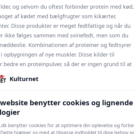
lder, og selvom du oftest forbinder protein med kød,
 noget af kødet med bælgfrugter som kikærter,
anter. Disse produkter er meget fedtfattige og når du
der ikke følges sammen med svinefedt, men som du
nøddeolie. Kombinationen af proteiner og fedtsyrer
 opbygningen af nye muskler. Disse kilder til
 bedre en proteinpulver, så der er ingen grund til at
Kulturnet
r er, at du nedbryder dine muskler for at opbygge
 website benytter cookies og lignende
ele tiden at regenerere igennem den mad du spiser.
logier
roppen at spise varieret i løbet af dagen og spise
tore måltider.
.dk benytter cookies for at optimere din oplevelse og forb
ppen hele tiden proteiner, fedt og kulhydrater at
. Dette hjælper os med at tilpasse indholdet til dine behov o