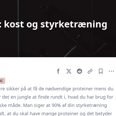
 kost og styrketræning
AI
re sikker på at få de nødvendige proteiner mens du
 det en jungle at finde rundt i, hvad du har brug for
ke måde. Man siger at 90% af din styrketræning
ndt, at du skal have mange proteiner og det betyder