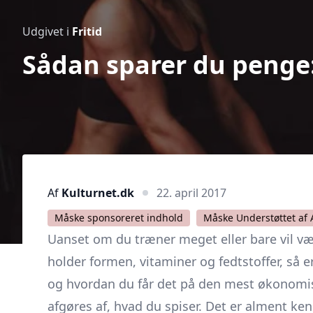
Udgivet i
Fritid
Sådan sparer du penge:
Af
Kulturnet.dk
22. april 2017
Måske sponsoreret indhold
Måske Understøttet af 
Uanset om du træner meget eller bare vil væ
holder formen, vitaminer og fedtstoffer, så er
og hvordan du får det på den mest økonomis
afgøres af, hvad du spiser. Det er alment ke