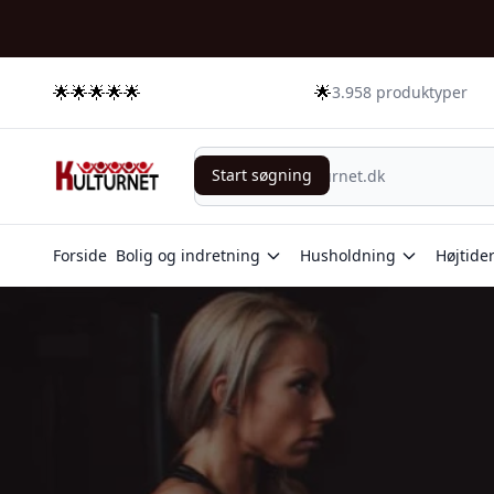
🌟🌟🌟🌟🌟
🌟
3.958 produktyper
Start søgning
Start søgning
Forside
Bolig og indretning
Husholdning
Højtide