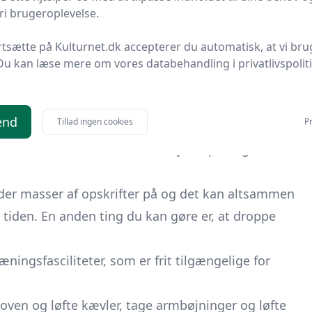
i brugeroplevelse.
t kunne opbygge muskler
rtsætte på Kulturnet.dk accepterer du automatisk, at vi bru
e penge på din træning og det er delvist at lave din
Du kan læse mere om vores databehandling i privatlivspolit
t træne andre steder end i et center. Det kan være
ikærter og bønner ad gangen og fryse dem ned,
end
Tillad ingen cookies
Pr
ne egne shakes, hvor du tilføger et proteinpulver
ndrikke der har en enormt høj literpris og altid
r der masser af opskrifter på og det kan altsammen
 tiden. En anden ting du kan gøre er, at droppe
ingsfasciliteter, som er frit tilgængelige for
koven og løfte kævler, tage armbøjninger og løfte