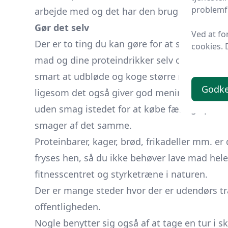
problemfr
arbejde med og det har den brug for, for a
Gør det selv
Ved at fo
Der er to ting du kan gøre for at spare mang
cookies. 
mad og dine proteindrikker selv og delvist a
smart at udbløde og koge større mængder k
Godk
ligesom det også giver god mening at lave si
uden smag istedet for at købe færdige protei
smager af det samme.
Proteinbarer, kager, brød, frikadeller mm. e
fryses hen, så du ikke behøver lave mad hele
fitnesscentret og styrketræne i naturen.
Der er mange steder hvor der er udendørs træn
offentligheden.
Nogle benytter sig også af at tage en tur i s