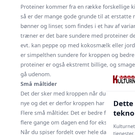
Proteiner kommer fra en række forskellige ki
så er der mange gode grunde til at erstatte
bønner og linser, som findes i et hav af vari
træner er det bare sundere med proteiner 
evt. kan peppe op med kokosmælk eller jord
er simpelthen sundere for kroppen og bedre i
proteiner er også ekstremt billige, og smager
gå udenom.
Små måltider
Det der sker med kroppen når du styrketræne
Dette
nye og det er derfor kroppen har brug for h
tekno
Flere små måltider. Det er bedre for dig og k
flere gange om dagen end for eksempel tre s
Kulturnet
Når du spiser fordelt over hele dagen har kro
tjenester