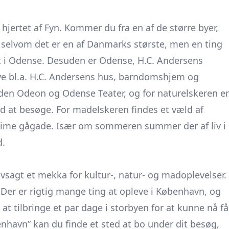
hjertet af Fyn. Kommer du fra en af de større byer,
 selvom det er en af Danmarks største, men en ting
ligt i Odense. Desuden er Odense, H.C. Andersens
ve bl.a. H.C. Andersens hus, barndomshjem og
den Odeon og Odense Teater, og for naturelskeren er
ed at besøge. For madelskeren findes et væld af
intime gågade. Især om sommeren summer der af liv i
d.
sagt et mekka for kultur-, natur- og madoplevelser.
. Der er rigtig mange ting at opleve i København, og
t tilbringe et par dage i storbyen for at kunne nå få
enhavn
” kan du finde et sted at bo under dit besøg,