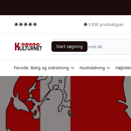
🌟🌟🌟🌟🌟
🌟
3.958 produktyper
Start søgning
Start søgning
Forside
Bolig og indretning
Husholdning
Højtide