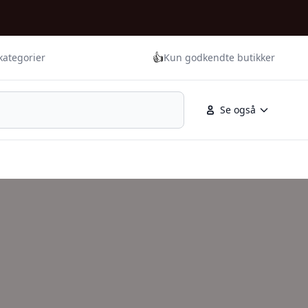
👍
kategorier
Kun godkendte butikker
Se også