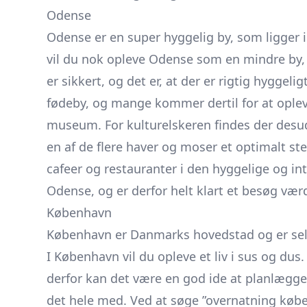
Odense
Odense er en super hyggelig by, som ligger i 
vil du nok opleve Odense som en mindre by,
er sikkert, og det er, at der er rigtig hygge
fødeby, og mange kommer dertil for at ople
museum. For kulturelskeren findes der desu
en af de flere haver og moser et optimalt st
cafeer og restauranter i den hyggelige og 
Odense, og er derfor helt klart et besøg vær
København
København er Danmarks hovedstad og er selv
I København vil du opleve et liv i sus og dus
derfor kan det være en god ide at planlægge a
det hele med. Ved at søge ”
overnatning køb