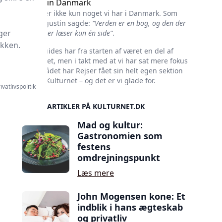
Ikke kun Danmark
Kultur er ikke kun noget vi har i Danmark. Som
Skt. Augustin sagde:
“Verden er en bog, og den der
ger
ikke rejser læser kun én side”
.
ikken.
Rejseguides har fra starten af været en del af
Kulturnet, men i takt med at vi har sat mere fokus
på området har Rejser fået sin helt egen sektion
her på Kulturnet – og det er vi glade for.
ivatlivspolitik
SIDSTE ARTIKLER PÅ KULTURNET.DK
Mad og kultur:
Gastronomien som
festens
omdrejningspunkt
Læs mere
John Mogensen kone: Et
indblik i hans ægteskab
og privatliv