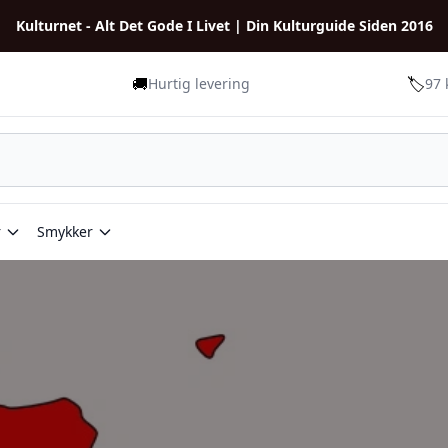
Kulturnet - Alt Det Gode I Livet | Din Kulturguide Siden 2016
🚚
🏷️
Hurtig levering
97 
r
Smykker