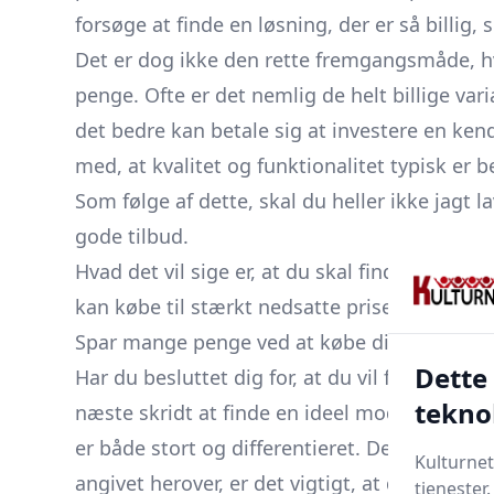
forsøge at finde en løsning, der er så billig,
Det er dog ikke den rette fremgangsmåde, hvi
penge. Ofte er det nemlig de helt billige var
det bedre kan betale sig at investere en ke
med, at kvalitet og funktionalitet typisk er b
Som følge af dette, skal du heller ikke jagt 
gode tilbud.
Hvad det vil sige er, at du skal finde gode mo
kan købe til stærkt nedsatte priser. Med andr
Spar mange penge ved at købe din udendørs
Dette
Har du besluttet dig for, at du vil forkæle d
tekno
næste skridt at finde en ideel model. Her e
er både stort og differentieret. Derfor har de
Kulturnet
angivet herover, er det vigtigt, at du har fok
tjenester