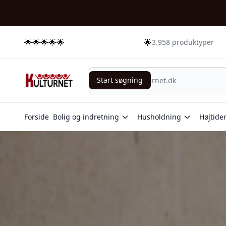
🌟🌟🌟🌟🌟
🌟
3.958 produktyper
Start søgning
Start søgning
Forside
Bolig og indretning
Husholdning
Højtide