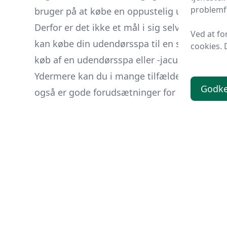
problemfr
bruger på at købe en
oppustelig udendørs ja
Derfor er det ikke et mål i sig selv, at den sk
Ved at fo
kan købe din udendørsspa til en stærkt nedsat
cookies. 
køb af en udendørsspa eller -jacuzzi, skal du
Ydermere kan du i mange tilfælde også være 
Godk
også er gode forudsætninger for at opnå en 