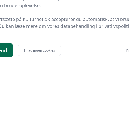
i brugeroplevelse.
cuzzi
.
al være billig. Derimod er det et mål at sikre, at du
rtsætte på Kulturnet.dk accepterer du automatisk, at vi bru
 pris. For at sikre, at du sparer mest muligt på dit
Du kan læse mere om vores databehandling i privatlivspolit
 købe den på tilbud.
heldig at finde deciderede udsalg, hvor der bestemt
end
Tillad ingen cookies
Pr
stor besparelse på dit køb.