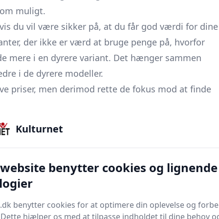
 som muligt.
s du vil være sikker på, at du får god værdi for dine
ianter, der ikke er værd at bruge penge på, hvorfor
nde mere i en dyrere variant. Det hænger sammen
edre i de dyrere modeller.
lave priser, men derimod rette de fokus mod at finde
deller, der kan bryste sig af en god kvalitet, som du
Kulturnet
e ord, er det tilbud og udsalg, du skal jagte
spa på tilbud
 website benytter cookies og lignende
ig selv med en udendørsspa, der kan pustes op, er
logier
r der mange muligheder at vælge mellem, da udvalget
t selvfølgelig også noget at byde på for alle. Som
.dk benytter cookies for at optimere din oplevelse og forb
us på at sikre, at du får god værdi for de penge, du
. Dette hjælper os med at tilpasse indholdet til dine behov o