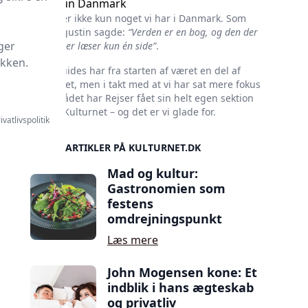
Ikke kun Danmark
Kultur er ikke kun noget vi har i Danmark. Som
Skt. Augustin sagde:
“Verden er en bog, og den der
ger
ikke rejser læser kun én side”
.
ikken.
Rejseguides har fra starten af været en del af
Kulturnet, men i takt med at vi har sat mere fokus
på området har Rejser fået sin helt egen sektion
her på Kulturnet – og det er vi glade for.
ivatlivspolitik
SIDSTE ARTIKLER PÅ KULTURNET.DK
Mad og kultur:
Gastronomien som
festens
omdrejningspunkt
Læs mere
John Mogensen kone: Et
indblik i hans ægteskab
og privatliv