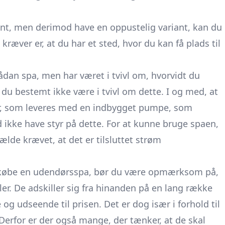
ent, men derimod have en oppustelig variant, kan du
kræver er, at du har et sted, hvor du kan få plads til
ådan spa, men har været i tvivl om, hvorvidt du
 du bestemt ikke være i tvivl om dette. I og med, at
r, som leveres med en indbygget pumpe, som
d ikke have styr på dette. For at kunne bruge spaen,
fælde krævet, at det er tilsluttet strøm
vil købe en udendørsspa, bør du være opmærksom på,
ller. De adskiller sig fra hinanden på en lang række
e og udseende til prisen. Det er dog især i forhold til
 Derfor er der også mange, der tænker, at de skal