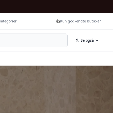
👍
kategorier
Kun godkendte butikker
Se også