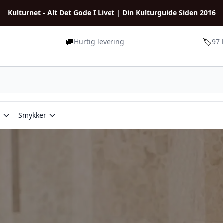
Kulturnet - Alt Det Gode I Livet | Din Kulturguide Siden 2016
🚚
🏷️
Hurtig levering
97 
r
Smykker