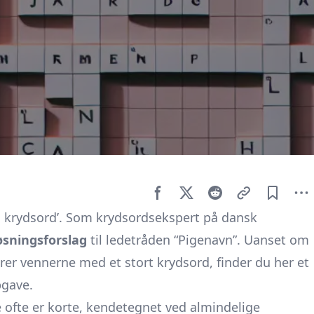
vn krydsord’. Som krydsordsekspert på dansk
øsningsforslag
til ledetråden “Pigenavn”. Uanset om
drer vennerne med et stort krydsord, finder du her et
pgave.
e ofte er korte, kendetegnet ved almindelige