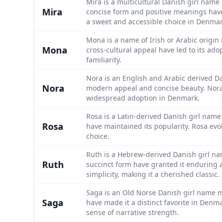
Mira is a multicultural Danish girl name 
Mira
concise form and positive meanings have b
a sweet and accessible choice in Denmar
Mona is a name of Irish or Arabic origin 
Mona
cross-cultural appeal have led to its a
familiarity.
Nora is an English and Arabic derived Dan
Nora
modern appeal and concise beauty. Nora’s
widespread adoption in Denmark.
Rosa is a Latin-derived Danish girl name 
Rosa
have maintained its popularity. Rosa evo
choice.
Ruth is a Hebrew-derived Danish girl nam
Ruth
succinct form have granted it enduring 
simplicity, making it a cherished classic.
Saga is an Old Norse Danish girl name me
Saga
have made it a distinct favorite in Den
sense of narrative strength.