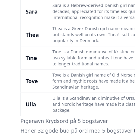
Sara is a Hebrew-derived Danish girl na
Sara
decades, appreciated for its timeless qu
international recognition make it a vers
Thea is a Greek Danish girl name meaning 
Thea
but stands well on its own. Thea’s soft 
popularity in Denmark.
Tine is a Danish diminutive of Kristine or
Tine
two-syllable form and upbeat tone have m
to longer traditional names.
Tove is a Danish girl name of Old Norse 
Tove
form and mythic roots have made it a bel
Scandinavian heritage.
Ulla is a Scandinavian diminutive of Ursul
Ulla
and Nordic heritage have made it a class
package.
Pigenavn Krydsord på 5 bogstaver
Her er 32 gode bud på ord med 5 bogstaver ti