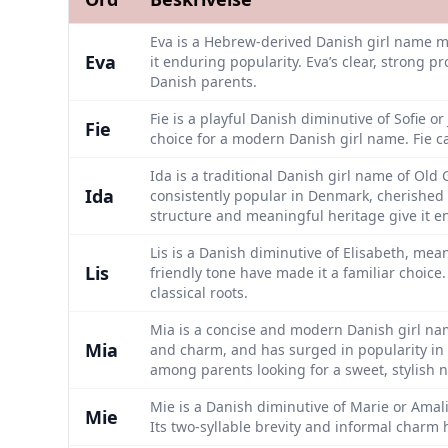
Eva is a Hebrew-derived Danish girl name mea
Eva
it enduring popularity. Eva’s clear, strong 
Danish parents.
Fie is a playful Danish diminutive of Sofie o
Fie
choice for a modern Danish girl name. Fie ca
Ida is a traditional Danish girl name of Old
Ida
consistently popular in Denmark, cherished f
structure and meaningful heritage give it e
Lis is a Danish diminutive of Elisabeth, mea
Lis
friendly tone have made it a familiar choice
classical roots.
Mia is a concise and modern Danish girl name
Mia
and charm, and has surged in popularity in r
among parents looking for a sweet, stylish 
Mie is a Danish diminutive of Marie or Amal
Mie
Its two-syllable brevity and informal char