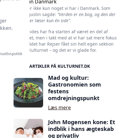
Ikke kun Danmark
Kultur er ikke kun noget vi har i Danmark. Som
Skt. Augustin sagde:
“Verden er en bog, og den der
ger
ikke rejser læser kun én side”
.
ikken.
Rejseguides har fra starten af været en del af
Kulturnet, men i takt med at vi har sat mere fokus
på området har Rejser fået sin helt egen sektion
her på Kulturnet – og det er vi glade for.
ivatlivspolitik
SIDSTE ARTIKLER PÅ KULTURNET.DK
Mad og kultur:
Gastronomien som
festens
omdrejningspunkt
Læs mere
John Mogensen kone: Et
indblik i hans ægteskab
og privatliv