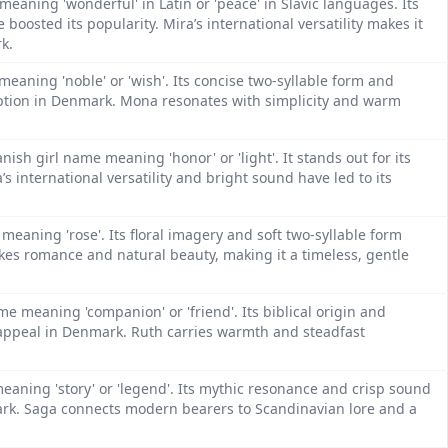
meaning 'wonderful' in Latin or 'peace' in Slavic languages. Its
oosted its popularity. Mira’s international versatility makes it
k.
meaning 'noble' or 'wish'. Its concise two-syllable form and
doption in Denmark. Mona resonates with simplicity and warm
ish girl name meaning 'honor' or 'light'. It stands out for its
 international versatility and bright sound have led to its
meaning 'rose'. Its floral imagery and soft two-syllable form
kes romance and natural beauty, making it a timeless, gentle
e meaning 'companion' or 'friend'. Its biblical origin and
appeal in Denmark. Ruth carries warmth and steadfast
aning 'story' or 'legend'. Its mythic resonance and crisp sound
mark. Saga connects modern bearers to Scandinavian lore and a