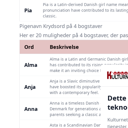
Pia is a Latin-derived Danish girl name meani
Pia
pronunciation have contributed to its lasting
classic.
Pigenavn Krydsord på 4 bogstaver
Her er 20 muligheder på 4 bogstaver, der passe
Ord
Beskrivelse
Alma is a Latin and Germanic Danish gir
Alma
has contributed to its rising popularity
make it an inviting choice for contempora
Anja is a Slavic diminutive of Anna, mean
Anja
have boosted its popularity. Anja offers a
with a contemporary feel.
Dette
Anna is a timeless Danish girl name of H
tekno
Anna
Denmark for generations and is admired f
parents seeking a classic and enduring
Kulturnet
Asta is a Scandinavian Danish girl name o
tjenester