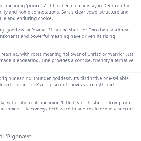
me meaning 'princess'. It has been a mainstay in Denmark for
ality and noble connotations. Sara’s clear vowel structure and
atile and enduring choice.
'goddess' or 'divine'. It can be short for Dorothea or Althea,
consonants and powerful meaning have driven its rising
 Martine, with roots meaning 'follower of Christ' or 'warrior'. Its
ade it endearing. Tine provides a concise, friendly alternative
origin meaning 'thunder goddess'. Its distinctive one-syllable
oved classic. Tove’s crisp sound conveys strength and
a, with Latin roots meaning 'little bear'. Its short, strong form
ic choice. Ulla conveys both warmth and resilience in a succinct
l 'Pigenavn'.