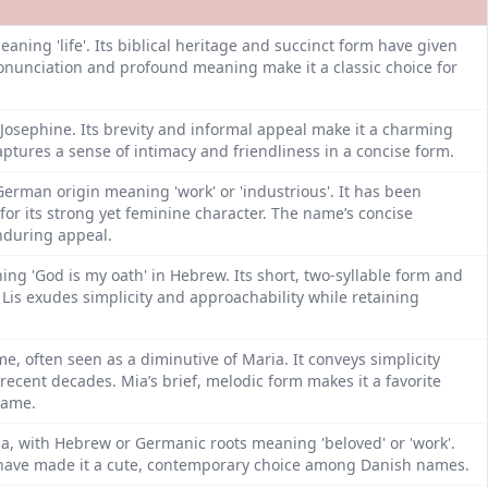
ning 'life'. Its biblical heritage and succinct form have given
pronunciation and profound meaning make it a classic choice for
r Josephine. Its brevity and informal appeal make it a charming
ptures a sense of intimacy and friendliness in a concise form.
 German origin meaning 'work' or 'industrious'. It has been
or its strong yet feminine character. The name’s concise
nduring appeal.
ning 'God is my oath' in Hebrew. Its short, two-syllable form and
. Lis exudes simplicity and approachability while retaining
, often seen as a diminutive of Maria. It conveys simplicity
ecent decades. Mia’s brief, melodic form makes it a favorite
name.
ia, with Hebrew or Germanic roots meaning 'beloved' or 'work'.
m have made it a cute, contemporary choice among Danish names.