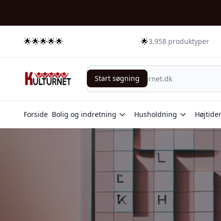
🌟🌟🌟🌟🌟
🌟
3.958 produktyper
Start søgning
Start søgning
Forside
Bolig og indretning
Husholdning
Højtide