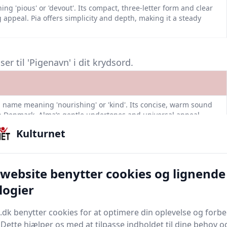
ng 'pious' or 'devout'. Its compact, three-letter form and clear
 appeal. Pia offers simplicity and depth, making it a steady
r til 'Pigenavn' i dit krydsord.
l name meaning 'nourishing' or 'kind'. Its concise, warm sound
 in Denmark. Alma’s gentle undertones and universal appeal
ry families.
Kulturnet
ing 'grace'. Its three-syllable pronunciation and friendly tone
 familiar yet distinctive alternative to Anna, blending tradition
 website benytter cookies og lignende
ebrew origin meaning 'grace' or 'favor'. It has been popular in
logier
or its simplicity and elegance. Anna remains a top choice for
 name.
.dk benytter cookies for at optimere din oplevelse og forb
f Old Norse origin meaning 'divine love'. Its succinct, two-
. Dette hjælper os med at tilpasse indholdet til dine behov o