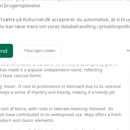
ve kept it in steady use. Asta’s blend of simplicity and meaning
i brugeroplevelse.
rtsætte på Kulturnet.dk accepterer du automatisk, at vi bru
 name meaning 'all' or 'light'. Its simplicity and melodic nature
ved names. Ella’s short, sweet form appeals to parents looking
Du kan læse mere om vores databehandling i privatlivspolit
e with Germanic roots meaning 'whole' or 'universal'. It rose to
s and continues to rank highly on popularity lists. Emma’s
end
Tillad ingen cookies
Pr
ally appealing.
d a diminutive of Caroline. Its brevity and simplicity give it
d has made it a popular independent name, reflecting
 favor concise forms.
 'moon'. It rose to prominence in Denmark due to its celestial
veys a sense of mystery and beauty, making it a trendy yet
riant of Maria, with roots in Hebrew meaning 'beloved'. Its
on have contributed to its widespread use. Maja offers a fresh
modern and classic elements.