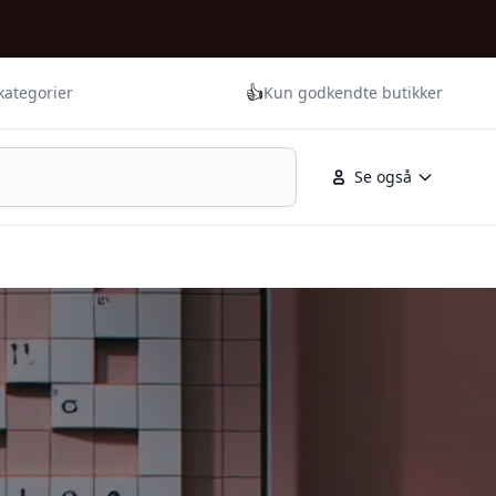
👍
kategorier
Kun godkendte butikker
Se også