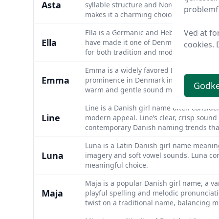
Asta
syllable structure and Nordic heritage ha
problemfr
makes it a charming choice.
Ved at fo
Ella is a Germanic and Hebrew Danish girl
Ella
have made it one of Denmark’s most belo
cookies. 
for both tradition and modern style.
Emma is a widely favored Danish girl nam
Emma
prominence in Denmark in the early 2000
Godk
warm and gentle sound makes it univers
Line is a Danish girl name often considere
Line
modern appeal. Line’s clear, crisp soun
contemporary Danish naming trends that
Luna is a Latin Danish girl name meaning
Luna
imagery and soft vowel sounds. Luna con
meaningful choice.
Maja is a popular Danish girl name, a va
Maja
playful spelling and melodic pronunciati
twist on a traditional name, balancing 