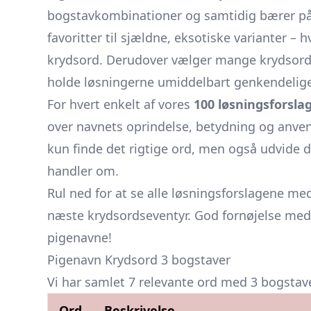
bogstavkombinationer og samtidig bærer på f
favoritter til sjældne, eksotiske varianter – 
krydsord. Derudover vælger mange krydsords
holde løsningerne umiddelbart genkendelige
For hvert enkelt af vores
100 løsningsforsla
over navnets oprindelse, betydning og anve
kun finde det rigtige ord, men også udvide d
handler om.
Rul ned for at se alle løsningsforslagene med 
næste krydsordseventyr. God fornøjelse me
pigenavne!
Pigenavn Krydsord 3 bogstaver
Vi har samlet 7 relevante ord med 3 bogstaver
Ord
Beskrivelse