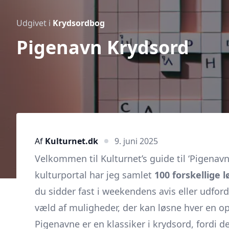
Udgivet i
Krydsordbog
Pigenavn Krydsord
Af
Kulturnet.dk
9. juni 2025
Velkommen til Kulturnet’s guide til ‘Pigena
kulturportal har jeg samlet
100 forskellige l
du sidder fast i weekendens avis eller udfor
væld af muligheder, der kan løsne hver en o
Pigenavne er en klassiker i krydsord, fordi d