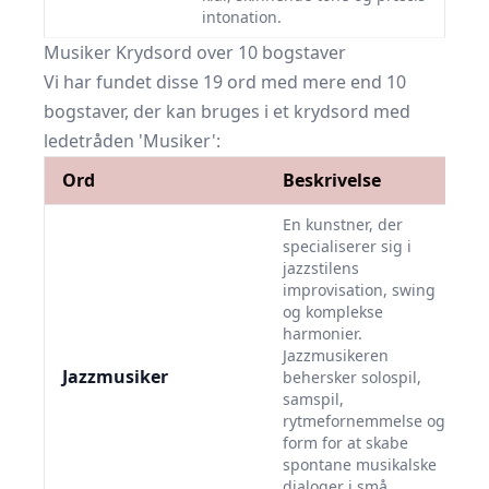
intonation.
Musiker Krydsord over 10 bogstaver
Vi har fundet disse 19 ord med mere end 10
bogstaver, der kan bruges i et krydsord med
ledetråden 'Musiker':
Ord
Beskrivelse
En kunstner, der
specialiserer sig i
jazzstilens
improvisation, swing
og komplekse
harmonier.
Jazzmusikeren
Jazzmusiker
behersker solospil,
samspil,
rytmefornemmelse og
form for at skabe
spontane musikalske
dialoger i små