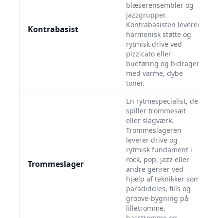
blæserensembler og
jazzgrupper.
Kontrabasisten leverer
Kontrabasist
harmonisk støtte og
rytmisk drive ved
pizzicato eller
bueføring og bidrager
med varme, dybe
toner.
En rytmespecialist, der
spiller trommesæt
eller slagværk.
Trommeslageren
leverer drive og
rytmisk fundament i
rock, pop, jazz eller
Trommeslager
andre genrer ved
hjælp af teknikker som
paradiddles, fills og
groove-bygning på
lilletromme,
basstromme og