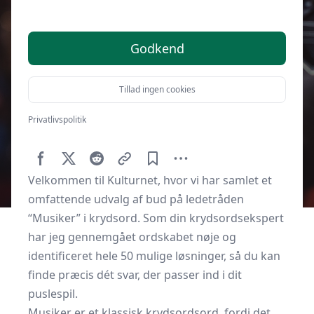
Godkend
Tillad ingen cookies
Privatlivspolitik
Af
Kulturnet.dk
9. juni 2025
Velkommen til Kulturnet, hvor vi har samlet et
omfattende udvalg af bud på ledetråden
“Musiker” i krydsord. Som din krydsordsekspert
har jeg gennemgået ordskabet nøje og
identificeret hele 50 mulige løsninger, så du kan
finde præcis dét svar, der passer ind i dit
puslespil.
Musiker er et klassisk krydsordsord, fordi det