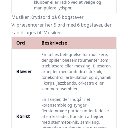
klubber eller radio ved at vælge og
manipulere lydspor.
Musiker Krydsord på 6 bogstaver
Vi præsenterer her 5 ord med 6 bogstaver, der
kan bruges til 'Musiker'.
Ord
Beskrivelse
En fælles betegnelse for musikere,
der spiller blæseinstrumenter som
træblæsere eller messing. Blæseren
Blæser
arbejder med åndedrætsteknik,
tonekontrol, artikulation og dynamik
i korps, jazzbands, orkestre eller
kammerensembler.
En sanger, der indgår i et
korensemble og synger
flerstemmige partier under ledelse
Korist
af en korleder. Koristen arbejder
med stemmeteknik, samklang,
intonation og dynamiske nuancer