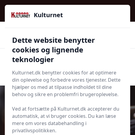
Kulturnet - Alt Det Gode I Livet | Din Kulturguide Siden
2016
Kulturnet
🌟🌟🌟🌟🌟
🌟
🚚
3.958 produktyper
Hurtig levering
Dette website benytter
🏷️
👍
97 kategorier
Kun godkendte butikker
cookies og lignende
teknologier
Men
Start søgning
Start søgning
Kulturnet.dk benytter cookies for at optimere
din oplevelse og forbedre vores tjenester. Dette
hjælper os med at tilpasse indholdet til dine
behov og sikre en problemfri brugeroplevelse.
Ved at fortsætte på Kulturnet.dk accepterer du
Udgivet i
Krydsordbog
automatisk, at vi bruger cookies. Du kan læse
mere om vores databehandling i
Musiker Krydsord
privatlivspolitikken.