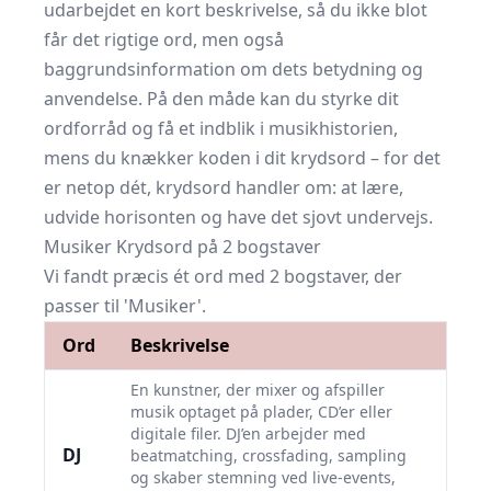
udarbejdet en kort beskrivelse, så du ikke blot
får det rigtige ord, men også
baggrundsinformation om dets betydning og
anvendelse. På den måde kan du styrke dit
ordforråd og få et indblik i musikhistorien,
mens du knækker koden i dit krydsord – for det
er netop dét, krydsord handler om: at lære,
udvide horisonten og have det sjovt undervejs.
Musiker Krydsord på 2 bogstaver
Vi fandt præcis ét ord med 2 bogstaver, der
passer til 'Musiker'.
Ord
Beskrivelse
En kunstner, der mixer og afspiller
musik optaget på plader, CD’er eller
digitale filer. DJ’en arbejder med
DJ
beatmatching, crossfading, sampling
og skaber stemning ved live-events,