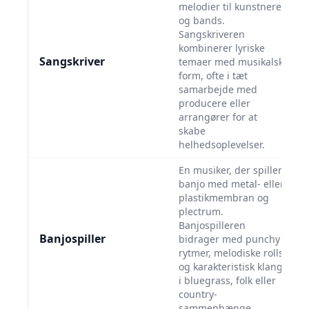
melodier til kunstnere
og bands.
Sangskriveren
kombinerer lyriske
Sangskriver
temaer med musikalsk
form, ofte i tæt
samarbejde med
producere eller
arrangører for at
skabe
helhedsoplevelser.
En musiker, der spiller
banjo med metal- eller
plastikmembran og
plectrum.
Banjospilleren
Banjospiller
bidrager med punchy
rytmer, melodiske rolls
og karakteristisk klang
i bluegrass, folk eller
country-
sammenhænge.