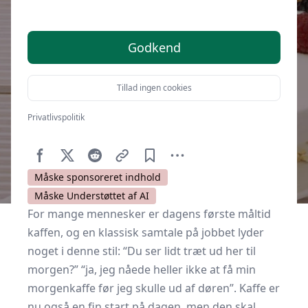
Godkend
Tillad ingen cookies
Privatlivspolitik
Af
Kulturnet.dk
16. april 2017
Måske sponsoreret indhold
Måske Understøttet af AI
For mange mennesker er dagens første måltid
kaffen, og en klassisk samtale på jobbet lyder
noget i denne stil: “Du ser lidt træt ud her til
morgen?” “ja, jeg nåede heller ikke at få min
morgenkaffe før jeg skulle ud af døren”. Kaffe er
nu også en fin start på dagen, men den skal