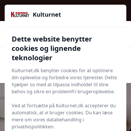
Kulturnet - Alt Det Gode I Livet | Din Kulturguide Siden
2016
Kulturnet
🌟🌟🌟🌟🌟
🌟
🚚
3.958 produktyper
Hurtig levering
Dette website benytter
🏷️
👍
97 kategorier
Kun godkendte butikker
cookies og lignende
teknologier
Men
Start søgning
Start søgning
Kulturnet.dk benytter cookies for at optimere
din oplevelse og forbedre vores tjenester. Dette
hjælper os med at tilpasse indholdet til dine
behov og sikre en problemfri brugeroplevelse.
Ved at fortsætte på Kulturnet.dk accepterer du
Udgivet i
Fritid
automatisk, at vi bruger cookies. Du kan læse
mere om vores databehandling i
Dagens vigtigste måltid:
privatlivspolitikken.
Morgenmaden