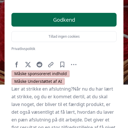
Godkend
Tillad ingen cookies
Privatlivspolitik
Af
Kulturnet.dk
23. april 2017
Måske sponsoreret indhold
Måske Understøttet af AI
Lær at strikke en afslutning?Når nu du har lært
at strikke, og du er kommet dertil, at du skal
lave noget, der bliver til et færdigt produkt, er
det også væsentligt at få lært, hvordan du laver
en pæn afslutning på dit arbejde. Det giver et
flot resultat og en stor tilfredsstillelse af få givet