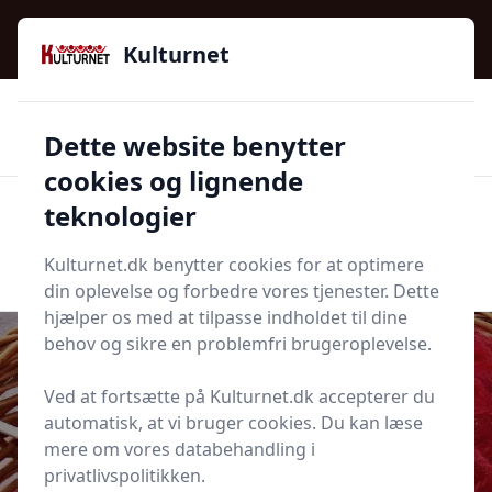
Kulturnet - Alt Det Gode I Livet | Din Kulturguide Siden
2016
Kulturnet
🌟🌟🌟🌟🌟
🌟
🚚
3.958 produktyper
Hurtig levering
Dette website benytter
🏷️
👍
97 kategorier
Kun godkendte butikker
cookies og lignende
teknologier
Men
Start søgning
Start søgning
Kulturnet.dk benytter cookies for at optimere
din oplevelse og forbedre vores tjenester. Dette
hjælper os med at tilpasse indholdet til dine
behov og sikre en problemfri brugeroplevelse.
Ved at fortsætte på Kulturnet.dk accepterer du
Udgivet i
Fritid
automatisk, at vi bruger cookies. Du kan læse
mere om vores databehandling i
Lær at strikke en afslutning
privatlivspolitikken.