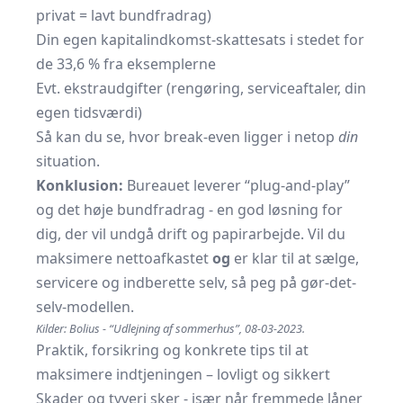
privat = lavt bundfradrag)
Din egen kapitalindkomst-skattesats i stedet for
de 33,6 % fra eksemplerne
Evt. ekstraudgifter (rengøring, serviceaftaler, din
egen tidsværdi)
Så kan du se, hvor break-even ligger i netop
din
situation.
Konklusion:
Bureauet leverer “plug-and-play”
og det høje bundfradrag - en god løsning for
dig, der vil undgå drift og papirarbejde. Vil du
maksimere nettoafkastet
og
er klar til at sælge,
servicere og indberette selv, så peg på gør-det-
selv-modellen.
Kilder: Bolius - “Udlejning af sommerhus”, 08-03-2023.
Praktik, forsikring og konkrete tips til at
maksimere indtjeningen – lovligt og sikkert
Skader og tyveri sker - især når fremmede låner