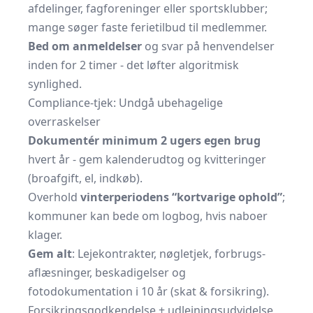
afdelinger, fagforeninger eller sportsklubber;
mange søger faste ferietilbud til medlemmer.
Bed om anmeldelser
og svar på henvendelser
inden for 2 timer - det løfter algoritmisk
synlighed.
Compliance-tjek: Undgå ubehagelige
overraskelser
Dokumentér minimum 2 ugers egen brug
hvert år - gem kalenderudtog og kvitteringer
(bro­afgift, el, indkøb).
Overhold
vinter­periodens “kortvarige ophold”
;
kommuner kan bede om logbog, hvis naboer
klager.
Gem alt
: Leje­kontrakter, nøgletjek, forbrugs­
aflæsninger, beskadigelser og
fotodokumentation i 10 år (skat & forsikring).
Forsikringsgodkendelse + udlejningsudvidelse