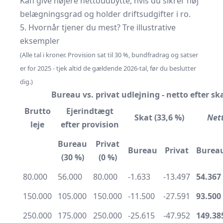
Kan give højere nettoudbytte, hvis du sikrer høj
belægningsgrad og holder driftsudgifter i ro.
5. Hvornår tjener du mest? Tre illustrative
eksempler
(Alle tal i kroner. Provision sat til 30 %, bundfradrag og satser
er for 2025 - tjek altid de gældende 2026-tal, før du beslutter
dig.)
Bureau vs. privat udlejning - netto efter sk
Brutto
Ejerindtægt
Skat (33,6 %)
Net
leje
efter provision
Bureau
Privat
Bureau
Privat
Burea
(30 %)
(0 %)
80.000
56.000
80.000
-1.633
-13.497
54.367
150.000
105.000
150.000
-11.500
-27.591
93.500
250.000
175.000
250.000
-25.615
-47.952
149.38