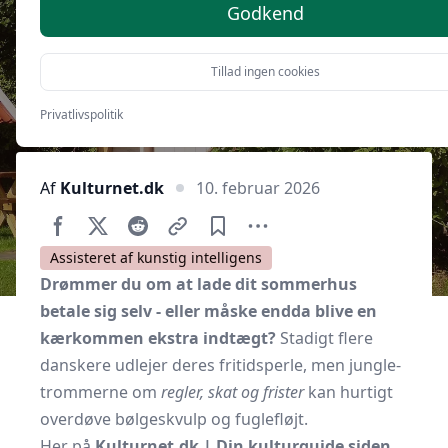
og hvordan du tjener mest
Godkend
Tillad ingen cookies
Privatlivspolitik
Af
Kulturnet.dk
10. februar 2026
Assisteret af kunstig intelligens
Drømmer du om at lade dit sommerhus
betale sig selv - eller måske endda blive en
kærkommen ekstra indtægt?
Stadigt flere
danskere udlejer deres fritidsperle, men jungle­
trommerne om
regler, skat og frister
kan hurtigt
overdøve bølgeskvulp og fuglefløjt.
Her på
Kulturnet.dk | Din kulturguide siden