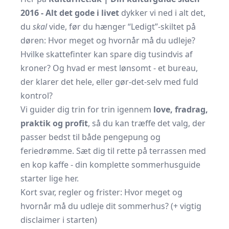
2016 - Alt det gode i livet
dykker vi ned i alt det,
du
skal
vide, før du hænger “Ledigt”-skiltet på
døren: Hvor meget og hvornår må du udleje?
Hvilke skatte­finter kan spare dig tusindvis af
kroner? Og hvad er mest lønsomt - et bureau,
der klarer det hele, eller gør-det-selv med fuld
kontrol?
Vi guider dig trin for trin igennem
love, fradrag,
praktik og profit
, så du kan træffe det valg, der
passer bedst til både penge­pung og
feriedrømme. Sæt dig til rette på terrassen med
en kop kaffe - din komplette sommerhus­guide
starter lige her.
Kort svar, regler og frister: Hvor meget og
hvornår må du udleje dit sommerhus? (+ vigtig
disclaimer i starten)