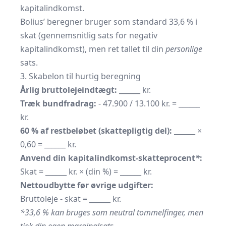
kapitalindkomst.
Bolius’ beregner bruger som standard 33,6 % i
skat (gennemsnitlig sats for negativ
kapitalindkomst), men ret tallet til din
personlige
sats.
3. Skabelon til hurtig beregning
Årlig bruttolejeindtægt:
______ kr.
Træk bundfradrag:
- 47.900 / 13.100 kr. = ______
kr.
60 % af restbeløbet (skattepligtig del):
______ ×
0,60 = ______ kr.
Anvend din kapital­indkomst-skatte­procent
*
:
Skat = ______ kr. × (din %) = ______ kr.
Nettoudbytte før øvrige udgifter:
Bruttoleje - skat = ______ kr.
*33,6 % kan bruges som neutral tommelfinger, men