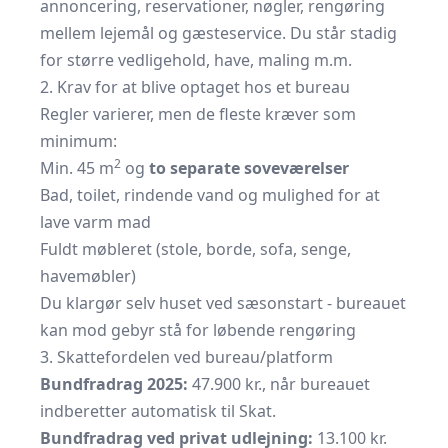
annoncering, reservationer, nøgler, rengøring
mellem lejemål og gæsteservice. Du står stadig
for større vedligehold, have, maling m.m.
2. Krav for at blive optaget hos et bureau
Regler varierer, men de fleste kræver som
minimum:
2
Min. 45 m
og
to separate soveværelser
Bad, toilet, rindende vand og mulighed for at
lave varm mad
Fuldt møbleret (stole, borde, sofa, senge,
havemøbler)
Du klargør selv huset ved sæsonstart - bureauet
kan mod gebyr stå for løbende rengøring
3. Skattefordelen ved bureau/platform
Bundfradrag 2025:
47.900 kr., når bureauet
indberetter automatisk til Skat.
Bundfradrag ved privat udlejning:
13.100 kr.