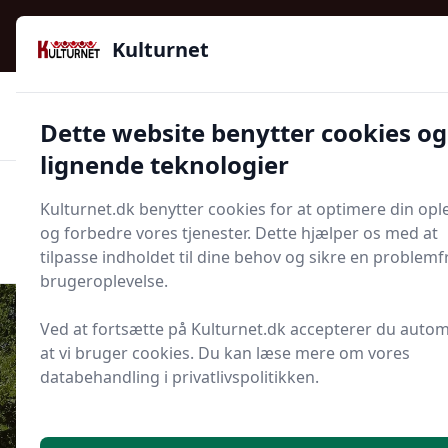
Kulturnet - Alt Det Gode I Livet | Din Kulturguide Siden
2016
Kulturnet
🌟🌟🌟🌟🌟
🌟
🚚
3.958 produktyper
Hurtig levering
Dette website benytter cookies og
🏷️
👍
97 kategorier
Kun godkendte butikker
lignende teknologier
Men
Kulturnet.dk benytter cookies for at optimere din opl
Start søgning
og forbedre vores tjenester. Dette hjælper os med at
Start søgning
tilpasse indholdet til dine behov og sikre en problemfr
brugeroplevelse.
Ved at fortsætte på Kulturnet.dk accepterer du autom
at vi bruger cookies. Du kan læse mere om vores
Udgivet i
Bolig
databehandling i privatlivspolitikken.
Hvor meget må man udleje sit
sommerhus? Guide til regler, skat