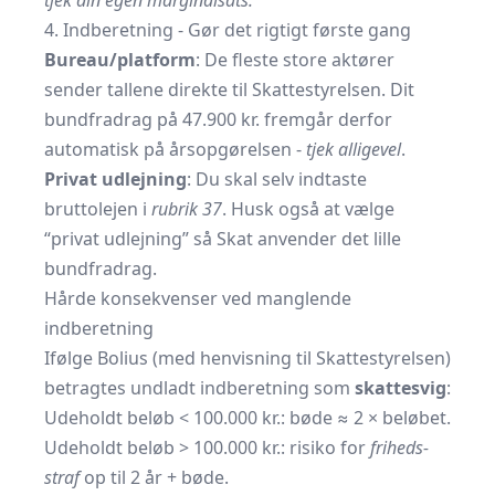
tjek din egen marginal­sats.
4. Indberetning - Gør det rigtigt første gang
Bureau/platform
: De fleste store aktører
sender tallene direkte til Skattestyrelsen. Dit
bundfradrag på 47.900 kr. fremgår derfor
automatisk på årsopgørelsen -
tjek alligevel
.
Privat udlejning
: Du skal selv indtaste
bruttolejen i
rubrik 37
. Husk også at vælge
“privat udlejning” så Skat anvender det lille
bundfradrag.
Hårde konsekvenser ved manglende
indberetning
Ifølge Bolius (med henvisning til Skattestyrelsen)
betragtes undladt indberetning som
skattesvig
:
Udeholdt beløb < 100.000 kr.: bøde ≈ 2 × beløbet.
Udeholdt beløb > 100.000 kr.: risiko for
friheds­
straf
op til 2 år + bøde.