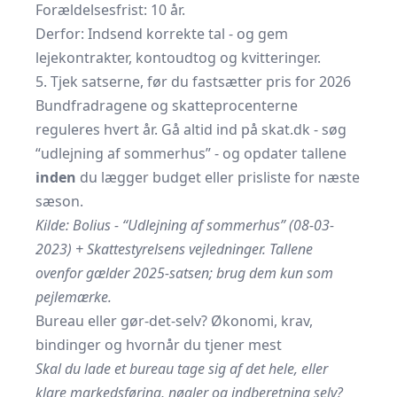
Forældelsesfrist: 10 år.
Derfor: Indsend korrekte tal - og gem
lejekontrakter, kontoudtog og kvitteringer.
5. Tjek satserne, før du fastsætter pris for 2026
Bundfradragene og skatte­procenterne
reguleres hvert år. Gå altid ind på
skat.dk
- søg
“udlejning af sommerhus” - og opdater tallene
inden
du lægger budget eller pris­liste for næste
sæson.
Kilde: Bolius - “Udlejning af sommerhus” (08-03-
2023) + Skattestyrelsens vejledninger. Tallene
ovenfor gælder 2025-satsen; brug dem kun som
pejlemærke.
Bureau eller gør-det-selv? Økonomi, krav,
bindinger og hvornår du tjener mest
Skal du lade et bureau tage sig af det hele, eller
klare markedsføring, nøgler og indberetning selv?