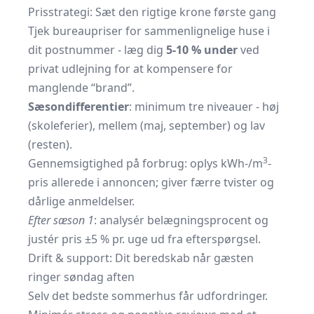
Prisstrategi: Sæt den rigtige krone første gang
Tjek bureaupriser for sammenlignelige huse i
dit postnummer - læg dig
5-10 % under
ved
privat udlejning for at kompensere for
manglende “brand”.
Sæsondifferentier
: minimum tre niveauer - høj
(skoleferier), mellem (maj, september) og lav
(resten).
3
Gennemsigtighed på forbrug: oplys kWh-/m
-
pris allerede i annoncen; giver færre tvister og
dårlige anmeldelser.
Efter sæson 1
: analy­sér belægnings­procent og
justér pris ±5 % pr. uge ud fra efterspørgsel.
Drift & support: Dit beredskab når gæsten
ringer søndag aften
Selv det bedste sommerhus får udfordringer.