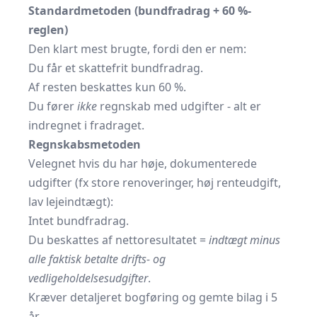
Standard­metoden (bundfradrag + 60 %-
reglen)
Den klart mest brugte, fordi den er nem:
Du får et skattefrit bundfradrag.
Af resten beskattes kun 60 %.
Du fører
ikke
regnskab med udgifter - alt er
indregnet i fradraget.
Regnskabs­metoden
Velegnet hvis du har høje, dokumenterede
udgifter (fx store renoveringer, høj renteudgift,
lav lejeindtægt):
Intet bundfradrag.
Du beskattes af nettoresultatet =
indtægt minus
alle faktisk betalte drifts- og
vedligeholdelsesudgifter
.
Kræver detaljeret bogføring og gemte bilag i 5
år.