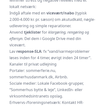
Minimér stress og negative reviews med et
lokalt netværk:
Indgå aftale med en
vicevært/nabo
(typisk
2.000-4.000 kr. pr. sæson) om akutudkald, nøgle­
udlevering og simple reparationer.
Anvend
tjeklister
for
klargøring, rengøring og
eftersyn
. Del dem i Google Drive med din
vicevært.
Lav
response-SLA
: fx “vand/varmeproblemer
løses inden for 4 timer, øvrigt inden 24 timer”.
Kanaler til privat udlejning
Portaler:
sommerferie.nu
,
sommerhusdanmark.dk
,
Airbnb
.
Sociale medier: Lokale Facebook-grupper,
“Sommerhus bytte & leje”, LinkedIn- eller
virksomheds­intranets opslag.
Erhvervs-/foreningsnetværk: Kontakt HR-