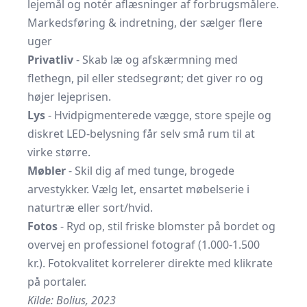
lejemål og notér aflæsninger af forbrugsmålere.
Markedsføring & indretning, der sælger flere
uger
Privatliv
- Skab læ og afskærmning med
flethegn, pil eller stedsegrønt; det giver ro og
højer lejeprisen.
Lys
- Hvidpigmenterede vægge, store spejle og
diskret LED-belysning får selv små rum til at
virke større.
Møbler
- Skil dig af med tunge, brogede
arvestykker. Vælg let, ensartet møbelserie i
naturtræ eller sort/hvid.
Fotos
- Ryd op, stil friske blomster på bordet og
overvej en professionel fotograf (1.000-1.500
kr.). Foto­kvalitet korrelerer direkte med klikrate
på portaler.
Kilde:
Bolius, 2023