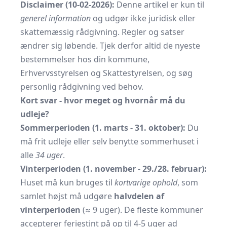
Disclaimer (10-02-2026):
Denne artikel er kun til
generel information
og udgør ikke juridisk eller
skattemæssig rådgivning. Regler og satser
ændrer sig løbende. Tjek derfor altid de nyeste
bestemmelser hos din kommune,
Erhvervsstyrelsen og Skattestyrelsen, og søg
personlig rådgivning ved behov.
Kort svar - hvor meget og hvornår må du
udleje?
Sommerperioden (1. marts - 31. oktober):
Du
må frit udleje eller selv benytte sommerhuset i
alle
34 uger
.
Vinterperioden (1. november - 29./28. februar):
Huset må kun bruges til
kortvarige ophold
, som
samlet højst må udgøre
halvdelen af
vinterperioden
(≈ 9 uger). De fleste kommuner
accepterer feriestint på op til 4-5 uger ad