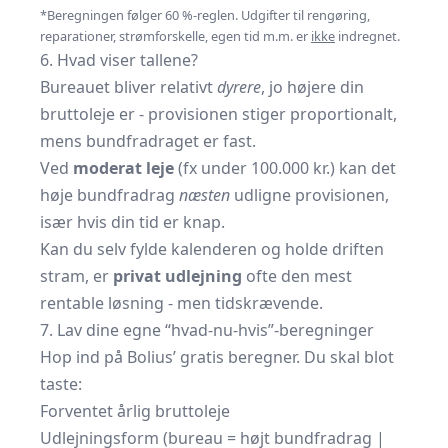
*Beregningen følger 60 %-reglen. Udgifter til rengøring,
reparationer, strømforskelle, egen tid m.m. er
ikke
indregnet.
6. Hvad viser tallene?
Bureauet bliver relativt
dyrere
, jo højere din
bruttoleje er - provisionen stiger proportionalt,
mens bundfradraget er fast.
Ved
moderat leje
(fx under 100.000 kr.) kan det
høje bundfradrag
næsten
udligne provisionen,
især hvis din tid er knap.
Kan du selv fylde kalenderen og holde driften
stram, er
privat udlejning
ofte den mest
rentable løsning - men tidskrævende.
7. Lav dine egne “hvad-nu-hvis”-beregninger
Hop ind på
Bolius’ gratis beregner
. Du skal blot
taste:
Forventet årlig bruttoleje
Udlejningsform (bureau = højt bundfradrag |