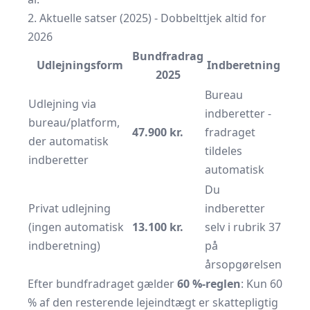
2. Aktuelle satser (2025) - Dobbelt­tjek altid for
2026
Bundfradrag
Udlejningsform
Indberetning
2025
Bureau
Udlejning via
indberetter -
bureau/platform,
47.900 kr.
fradraget
der automatisk
tildeles
indberetter
automatisk
Du
Privat udlejning
indberetter
(ingen automatisk
13.100 kr.
selv i rubrik 37
indberetning)
på
årsopgørelsen
Efter bundfradraget gælder
60 %-reglen
: Kun 60
% af den resterende lejeindtægt er skattepligtig