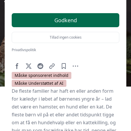
Godkend
Tillad ingen cookies
Privatlivspolitik
Af
Kulturnet.dk
18. januar 2021
Måske sponsoreret indhold
Måske Understøttet af AI
De fleste familier har haft en eller anden form
for kæledyr i løbet af børnenes yngre år – lad
det være en hamster, en hund eller en kat. De
fleste børn vil på et eller andet tidspunkt tigge
om at få en hundehvalp eller en kattekilling, og
hvis man som forældre ikke har tid, penge eller