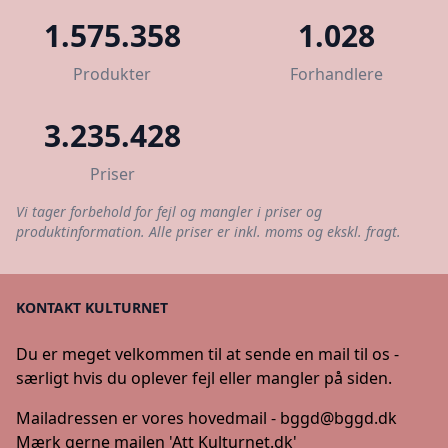
1.575.358
1.028
Produkter
Forhandlere
3.235.428
Priser
Vi tager forbehold for fejl og mangler i priser og
produktinformation. Alle priser er inkl. moms og ekskl. fragt.
KONTAKT KULTURNET
Du er meget velkommen til at sende en mail til os -
særligt hvis du oplever fejl eller mangler på siden.
Mailadressen er vores hovedmail -
bggd@bggd.dk
Mærk gerne mailen 'Att Kulturnet.dk'