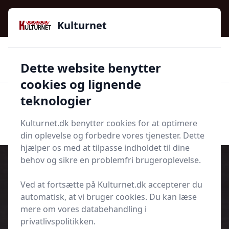
Kulturnet - Alt Det Gode I Livet | Din Kulturguide Siden
2016
Kulturnet
🌟🌟🌟🌟🌟
🌟
🚚
3.958 produktyper
Hurtig levering
Dette website benytter
🏷️
👍
97 kategorier
Kun godkendte butikker
cookies og lignende
teknologier
Men
Start søgning
Start søgning
Kulturnet.dk benytter cookies for at optimere
din oplevelse og forbedre vores tjenester. Dette
hjælper os med at tilpasse indholdet til dine
behov og sikre en problemfri brugeroplevelse.
Ved at fortsætte på Kulturnet.dk accepterer du
Udgivet i
Fritid
automatisk, at vi bruger cookies. Du kan læse
mere om vores databehandling i
Hvilket kæledyr passer bedst ind i
privatlivspolitikken.
jeres familie?