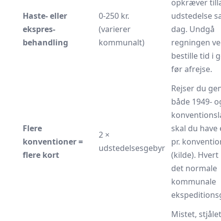
opkræver til
Haste- eller
0-250 kr.
udstedelse 
ekspres­
(varierer
dag. Undgå
behandling
kommunalt)
regningen ve
bestille tid i 
før afrejse.
Rejser du g
både 1949- o
konventions­
Flere
skal du have 
2 ×
konventioner =
pr. konventio
udstedelsesgebyr
flere kort
(
kilde
). Hvert
det normale
kommunale
ekspeditions
Mistet, stjålet