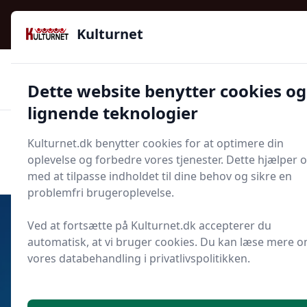
Kulturnet - Alt Det Gode I Livet | Din Kulturguide Siden
2016
Kulturnet
🌟🌟🌟🌟🌟
🌟
🚚
3.958 produktyper
Hurtig levering
Dette website benytter cookies og
🏷️
👍
97 kategorier
Kun godkendte butikker
lignende teknologier
Men
Kulturnet.dk benytter cookies for at optimere din
Start søgning
oplevelse og forbedre vores tjenester. Dette hjælper 
Start søgning
med at tilpasse indholdet til dine behov og sikre en
problemfri brugeroplevelse.
Ved at fortsætte på Kulturnet.dk accepterer du
automatisk, at vi bruger cookies. Du kan læse mere 
Udgivet i
Rejser
vores databehandling i privatlivspolitikken.
Hvad koster et internationalt
kørekort? Prisoversigt, skjulte