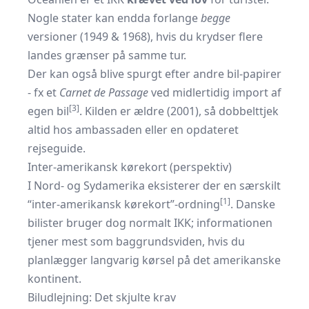
Nogle stater kan endda forlange
begge
versioner (1949 & 1968), hvis du krydser flere
landes grænser på samme tur.
Der kan også blive spurgt efter andre bil-papirer
- fx et
Carnet de Passage
ved midlertidig import af
[3]
egen bil
. Kilden er ældre (2001), så dobbelttjek
altid hos ambassaden eller en opdateret
rejseguide.
Inter-amerikansk kørekort (perspektiv)
I Nord- og Sydamerika eksisterer der en særskilt
[1]
“inter-amerikansk kørekort”-ordning
. Danske
bilister bruger dog normalt IKK; informationen
tjener mest som baggrundsviden, hvis du
planlægger langvarig kørsel på det amerikanske
kontinent.
Biludlejning: Det skjulte krav