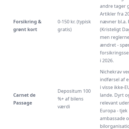
andre tager g
Artikler fra 2
Forsikring &
0-150 kr. (typisk
nævner bl.a.
grønt kort
gratis)
(
Kristeligt D
men reglerne
ændret - spø
forsikringsse
i 2026.
Nichekrav ve
indførsel af e
i visse ikke-E
Depositum 100
Carnet de
lande. Dyrt 
%+ af bilens
Passage
relevant uden
værdi
Europa - tjek
ambassade 
bilorganisati