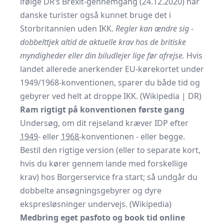
ifølge DR’s Brexit-gennemgang (24.12.2020) har
danske turister også kunnet bruge det i
Storbritannien uden IKK.
Regler kan ændre sig -
dobbelttjek altid de aktuelle krav hos de britiske
myndigheder eller din biludlejer lige før afrejse.
Hvis
landet allerede anerkender EU-kørekortet under
1949/1968-konventionen, sparer du både tid og
gebyrer ved helt at droppe IKK. (
Wikipedia
|
DR
)
Ram rigtigt på konventionen første gang
Undersøg, om dit rejseland kræver IDP efter
1949
- eller
1968
-konventionen - eller begge.
Bestil den rigtige version (eller to separate kort,
hvis du kører gennem lande med forskellige
krav) hos Borgerservice fra start; så undgår du
dobbelte ansøgningsgebyrer og dyre
ekspresløsninger undervejs. (
Wikipedia
)
Medbring eget pasfoto og book tid online