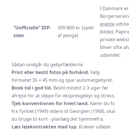
I Danmark er
Borgerservic
eneste
udste
“Uofficielle” IDP-
300-800 kr. (spild
(
kilde
). Papir
sider
af penge)
private websi
bliver ofte afv
udlandet.
Sådan undgår du gebyrfælderne
Print eller bestil fotos på forhånd.
Følg
formatet 35 × 45 mm og spar automatgebyret.
Book tid i god tid.
Bestil mindst 2-3 uger før
afrejse for at slippe for ekspresgebyr og stress.
Tjek konventionen for hvert land.
Kører du fx
fra Tyrkiet (1949) videre til Georgien (1968), skal
du bruge to kort - planlæg det hjemmefra.
Læs lejekontrakten med lup.
Kræver udlejer