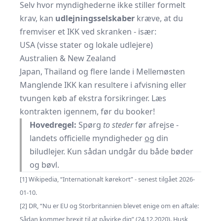
Selv hvor myndighederne ikke stiller formelt
krav, kan
udlejningsselskaber
kræve, at du
fremviser et IKK ved skranken - især:
USA (visse stater og lokale udlejere)
Australien & New Zealand
Japan, Thailand og flere lande i Mellemøsten
Manglende IKK kan resultere i afvisning eller
tvungen køb af ekstra forsikringer. Læs
kontrakten igennem, før du booker!
Hovedregel:
Spørg
to steder
før afrejse -
landets officielle myndigheder
og
din
biludlejer. Kun sådan undgår du både bøder
og bøvl.
[1] Wikipedia, “Internationalt kørekort” - senest tilgået 2026-
01-10.
[2] DR, “Nu er EU og Storbritannien blevet enige om en aftale:
Sådan kommer brexit til at påvirke dig” (24.12.2020). Husk,