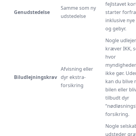
fejlstavet ko
Samme som ny
Genudstedelse
starter forfra
udstedelse
inklusive nye
og gebyr.
Nogle udleje
kræver IKK, s
hvor
myndighede
Afvisning eller
ikke gør. Ude
Biludlejningskrav
dyr ekstra­
kan du blive
forsikring
bilen eller bli
tilbudt dyr
“nødløsnings
forsikring.
Nogle selska
udsteder grat