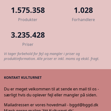
1.575.358
1.028
Produkter
Forhandlere
3.235.428
Priser
Vi tager forbehold for fejl og mangler i priser og
produktinformation. Alle priser er inkl. moms og ekskl. fragt.
KONTAKT KULTURNET
Du er meget velkommen til at sende en mail til os -
særligt hvis du oplever fejl eller mangler på siden.
Mailadressen er vores hovedmail -
bggd@bggd.dk
Mærk gerne mailen 'Att Kulturnet.dk'