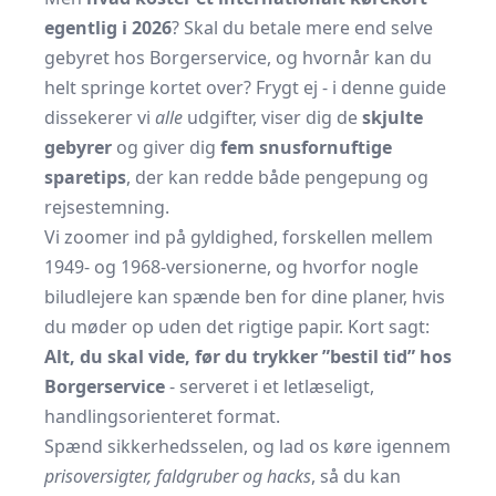
egentlig i 2026
? Skal du betale mere end selve
gebyret hos Borgerservice, og hvornår kan du
helt springe kortet over? Frygt ej - i denne guide
dissekerer vi
alle
udgifter, viser dig de
skjulte
gebyrer
og giver dig
fem snusfornuftige
sparetips
, der kan redde både pengepung og
rejsestemning.
Vi zoomer ind på gyldighed, forskellen mellem
1949- og 1968-versionerne, og hvorfor nogle
biludlejere kan spænde ben for dine planer, hvis
du møder op uden det rigtige papir. Kort sagt:
Alt, du skal vide, før du trykker ”bestil tid” hos
Borgerservice
- serveret i et letlæseligt,
handlingsorienteret format.
Spænd sikkerhedsselen, og lad os køre igennem
prisoversigter, faldgruber og hacks
, så du kan