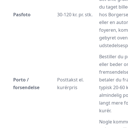
du taget bill
Pasfoto
30-120 kr. pr. stk.
hos Borgerse
eller en auto
foyeren, ko
gebyret oven
udstedelsesp
Bestiller du p
eller beder 
fremsendelse
Porto /
Posttakst el.
betaler du fr
forsendelse
kurérpris
typisk 20-60 k
almindelig po
langt mere f
kurér.
Nogle komm