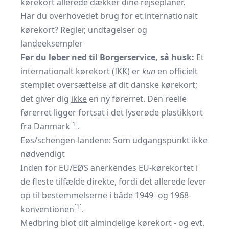
kørekort allerede dækker dine rejseplaner.
Har du overhovedet brug for et internationalt
kørekort? Regler, undtagelser og
landeeksempler
Før du løber ned til Borgerservice, så husk:
Et
internationalt kørekort (IKK) er
kun
en officielt
stemplet oversættelse af dit danske kørekort;
det giver dig
ikke
en ny førerret. Den reelle
førerret ligger fortsat i det lyserøde plastikkort
[1]
fra Danmark
.
Eøs/schengen-landene: Som udgangspunkt ikke
nødvendigt
Inden for EU/EØS anerkendes EU-kørekortet i
de fleste tilfælde direkte, fordi det allerede lever
op til bestemmelserne i både 1949- og 1968-
[1]
konventionen
.
Medbring blot dit almindelige kørekort - og evt.