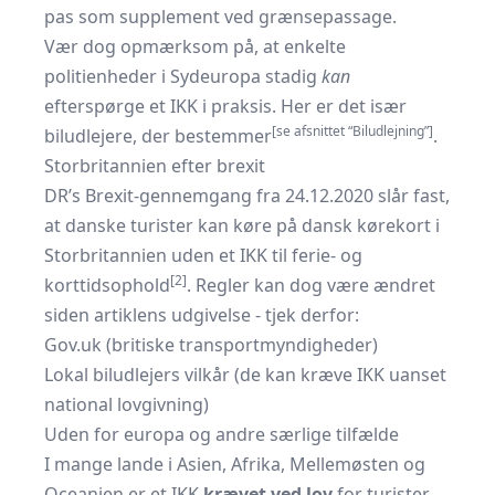
pas som supplement ved grænsepassage.
Vær dog opmærksom på, at enkelte
politienheder i Sydeuropa stadig
kan
efterspørge et IKK i praksis. Her er det især
[se afsnittet “Biludlejning”]
biludlejere, der bestemmer
.
Storbritannien efter brexit
DR’s Brexit-gennemgang fra 24.12.2020 slår fast,
at danske turister kan køre på dansk kørekort i
Storbritannien uden et IKK til ferie- og
[2]
korttidsophold
. Regler kan dog være ændret
siden artiklens udgivelse - tjek derfor:
Gov.uk (britiske transportmyndigheder)
Lokal biludlejers vilkår (de kan kræve IKK uanset
national lovgivning)
Uden for europa og andre særlige tilfælde
I mange lande i Asien, Afrika, Mellemøsten og
Oceanien er et IKK
krævet ved lov
for turister.