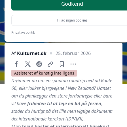
gebyrer og 5 smarte sparetips
Godkend
Tillad ingen cookies
Privatlivspolitik
Af
Kulturnet.dk
25. februar 2026
Assisteret af kunstig intelligens
Drømmer du om en spontan roadtrip ned ad Route
66, eller lokker bjergvejene i New Zealand? Uanset
om du planlægger den store jordomrejse eller bare
vil have
friheden til at leje en bil på ferien
,
støder du hurtigt på det lille men vigtige dokument:
det internationale kørekort (IDP/IKK).
Men
hvad koster et internationalt kørekort