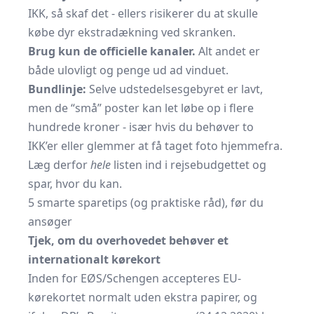
IKK, så skaf det - ellers risikerer du at skulle
købe dyr ekstra­dækning ved skranken.
Brug kun de officielle kanaler.
Alt andet er
både ulovligt og penge ud ad vinduet.
Bundlinje:
Selve udstedelsesgebyret er lavt,
men de “små” poster kan let løbe op i flere
hundrede kroner - især hvis du behøver to
IKK’er eller glemmer at få taget foto hjemmefra.
Læg derfor
hele
listen ind i rejsebudgettet og
spar, hvor du kan.
5 smarte sparetips (og praktiske råd), før du
ansøger
Tjek, om du overhovedet behøver et
internationalt kørekort
Inden for EØS/Schengen accepteres EU-
kørekortet normalt uden ekstra papirer, og