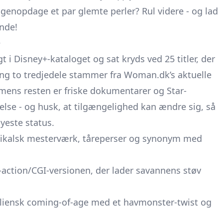
enopdage et par glemte perler? Rul videre - og lad
nde!
+
 i Disney+-kataloget og sat kryds ved 25 titler, der
ing to tredjedele stammer fra Woman.dk’s aktuelle
 mens resten er friske dokumentarer og Star-
jelse - og husk, at tilgængelighed kan ændre sig, så
yeste status.
ikalsk mesterværk, tåreperser og synonym med
-action/CGI-versionen, der lader savannens støv
aliensk coming-of-age med et havmonster-twist og