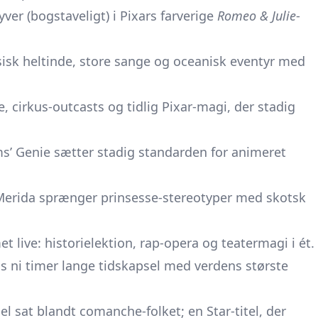
lyver (bogstaveligt) i Pixars farverige
Romeo & Julie
-
isk heltinde, store sange og oceanisk eventyr med
, cirkus-outcasts og tidlig Pixar-magi, der stadig
ms’ Genie sætter stadig standarden for animeret
erida sprænger prinsesse-stereotyper med skotsk
 live: historielektion, rap-opera og teatermagi i ét.
ns ni timer lange tidskapsel med verdens største
el sat blandt comanche-folket; en Star-titel, der