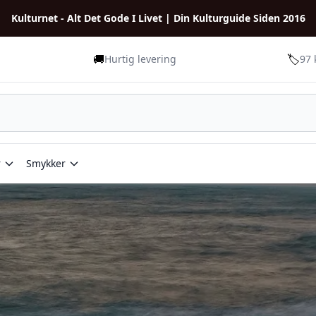
Kulturnet - Alt Det Gode I Livet | Din Kulturguide Siden 2016
🚚
🏷️
Hurtig levering
97 
r
Smykker