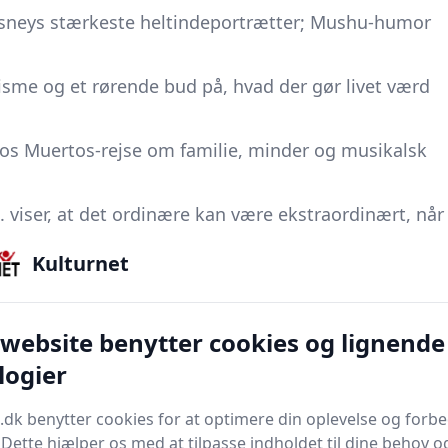
Disneys stærkeste heltindeportrætter; Mushu-humor
alisme og et rørende bud på, hvad der gør livet værd
 los Muertos-rejse om familie, minder og musikalsk
. viser, at det ordinære kan være ekstraordinært, når
 Lin-Manuel Miranda.
Kulturnet
r med at røre både børn og voksne med sit far-søn-
 website benytter cookies og lignende
ci-fi, hvor en jordisk dreng fejlagtigt bliver udnævnt
logier
- Søsterkærlighed, syng-med-hits og Arendelles
.dk benytter cookies for at optimere din oplevelse og forb
taften.
. Dette hjælper os med at tilpasse indholdet til dine behov o