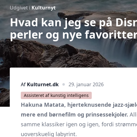
Udgivet i
Kulturnyt
Hvad kan jeg se på Dis
perler og nye favoritte
Af
Kulturnet.dk
29. januar 2026
Assisteret af kunstig intelligens
Hakuna Matata, hjerteknusende jazz-sjæle
mere end børnefilm og prinsessekjoler.
All
samme klassiker igen og igen, fordi strømm
uoverskuelig labyrint.