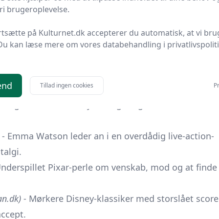
i brugeroplevelse.
d naturromantik og en af Disneys mest ikoniske
rtsætte på Kulturnet.dk accepterer du automatisk, at vi bru
nutters bittersød Pixar-perfektion om forældre,
Du kan læse mere om vores databehandling i privatlivspolit
ersion gør den lille elefants fortælling mørkere,
end
Tillad ingen cookies
Pr
sin agern, mens Manny, Sid og Diego beviser, at
- Emma Watson leder an i en overdådig live-action-
talgi.
nderspillet Pixar-perle om venskab, mod og at finde
n.dk)
- Mørkere Disney-klassiker med storslået score
ccept.