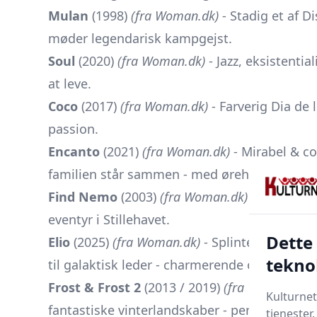
Mulan
(1998)
(fra Woman.dk)
- Stadig et af 
møder legendarisk kampgejst.
Soul
(2020)
(fra Woman.dk)
- Jazz, eksistenti
at leve.
Coco
(2017)
(fra Woman.dk)
- Farverig Dia de
passion.
Encanto
(2021)
(fra Woman.dk)
- Mirabel & co
familien står sammen - med ørehængere fra
Find Nemo
(2003)
(fra Woman.dk)
- Fortsætte
eventyr i Stillehavet.
Dette
Elio
(2025)
(fra Woman.dk)
- Splinterny Pixar-s
tekno
til galaktisk leder - charmerende og skæv.
Frost & Frost 2
(2013 / 2019)
(fra Woman.dk)
Kulturnet
fantastiske vinterlandskaber - perfekt dobbel
tjenester