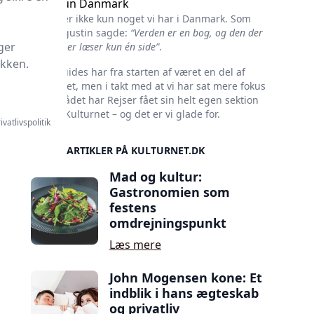
Ikke kun Danmark
Kultur er ikke kun noget vi har i Danmark. Som
Skt. Augustin sagde:
“Verden er en bog, og den der
ger
ikke rejser læser kun én side”
.
ikken.
Rejseguides har fra starten af været en del af
Kulturnet, men i takt med at vi har sat mere fokus
på området har Rejser fået sin helt egen sektion
her på Kulturnet – og det er vi glade for.
ivatlivspolitik
SIDSTE ARTIKLER PÅ KULTURNET.DK
Mad og kultur:
Gastronomien som
festens
omdrejningspunkt
Læs mere
John Mogensen kone: Et
indblik i hans ægteskab
og privatliv