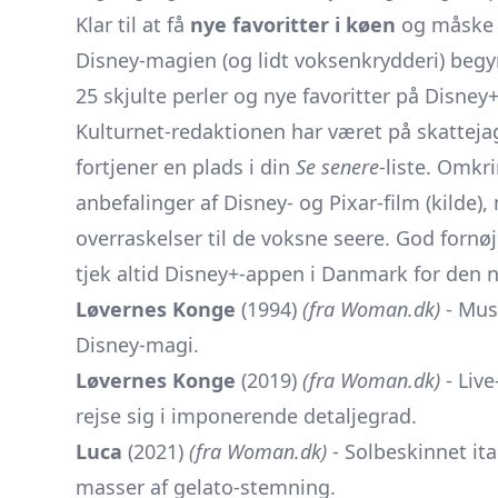
Klar til at få
nye favoritter i køen
og måske g
Disney-magien (og lidt voksenkrydderi) begy
25 skjulte perler og nye favoritter på Disney
Kulturnet-redaktionen har været på skattejagt
fortjener en plads i din
Se senere
-liste. Omkr
anbefalinger af Disney- og Pixar-film (
kilde
),
overraskelser til de voksne seere. God fornø
tjek altid Disney+-appen i Danmark for den n
Løvernes Konge
(1994)
(fra Woman.dk)
- Mus
Disney-magi.
Løvernes Konge
(2019)
(fra Woman.dk)
- Live
rejse sig i imponerende detaljegrad.
Luca
(2021)
(fra Woman.dk)
- Solbeskinnet it
masser af gelato-stemning.