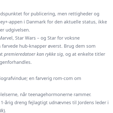
idspunktet for publicering, men rettigheder og
ney+-appen i Danmark for den aktuelle status, ikke
er udgivelsen.
Marvel, Star Wars – og Star for voksne
ks farvede hub-knapper øverst. Brug dem som
at
premieredatoer kan rykke sig
, og at enkelte titler
l genforhandles.
 biografvindue; en farverig rom-com om
Følelserne, når teenagehormonerne rammer.
 11-årig dreng fejlagtigt udnævnes til Jordens leder i
dk
).