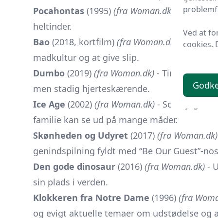
problemfr
Pocahontas
(1995)
(fra Woman.dk)
- Kraftful
heltinder.
Ved at fo
Bao
(2018, kortfilm)
(fra Woman.dk)
- Seks mi
cookies. 
madkultur og at give slip.
Dumbo
(2019)
(fra Woman.dk)
- Tim Burtons v
Godk
men stadig hjerteskærende.
Ice Age
(2002)
(fra Woman.dk)
- Scrat jagter 
familie kan se ud på mange måder.
Skønheden og Udyret
(2017)
(fra Woman.dk)
genindspilning fyldt med “Be Our Guest”-nos
Den gode dinosaur
(2016)
(fra Woman.dk)
- U
sin plads i verden.
Klokkeren fra Notre Dame
(1996)
(fra Woma
og evigt aktuelle temaer om udstødelse og a