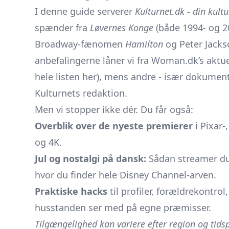
I denne guide serverer
Kulturnet.dk - din kult
spænder fra
Løvernes Konge
(både 1994- og 20
Broadway-fænomen
Hamilton
og Peter Jack
anbefalingerne låner vi fra Woman.dk’s aktue
hele listen her), mens andre - især dokument
Kulturnets redaktion.
Men vi stopper ikke dér. Du får også:
Overblik over de nyeste premierer
i Pixar-
og 4K.
Jul og nostalgi på dansk:
Sådan streamer du 
hvor du finder hele Disney Channel-arven.
Praktiske hacks
til profiler, forældrekontrol
husstanden ser med på egne præmisser.
Tilgængelighed kan variere efter region og tidsp