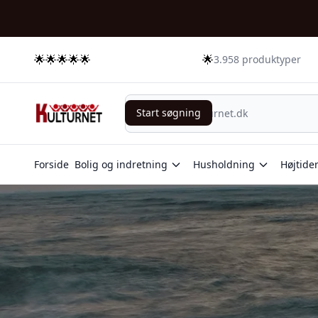
🌟🌟🌟🌟🌟
🌟
3.958 produktyper
Start søgning
Start søgning
Forside
Bolig og indretning
Husholdning
Højtide