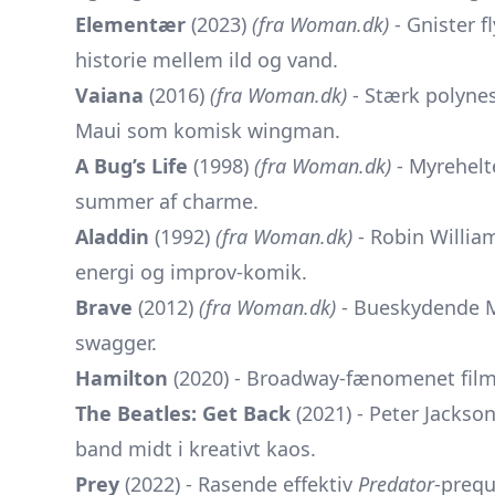
Elementær
(2023)
(fra Woman.dk)
- Gnister f
historie mellem ild og vand.
Vaiana
(2016)
(fra Woman.dk)
- Stærk polynes
Maui som komisk wingman.
A Bug’s Life
(1998)
(fra Woman.dk)
- Myrehelte
summer af charme.
Aladdin
(1992)
(fra Woman.dk)
- Robin Willia
energi og improv-komik.
Brave
(2012)
(fra Woman.dk)
- Bueskydende M
swagger.
Hamilton
(2020) - Broadway-fænomenet filmet
The Beatles: Get Back
(2021) - Peter Jackso
band midt i kreativt kaos.
Prey
(2022) - Rasende effektiv
Predator
-prequ