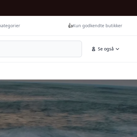
👍
kategorier
Kun godkendte butikker
Se også