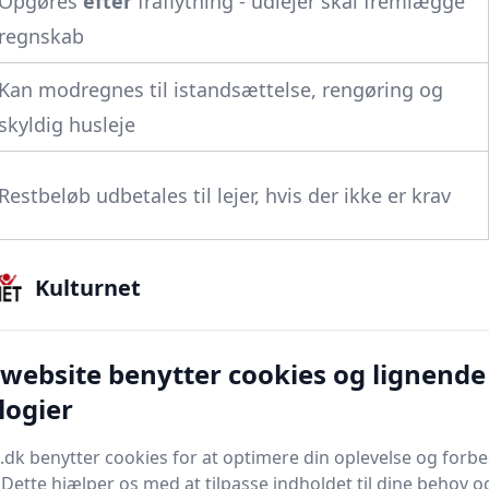
Opgøres
efter
fraflytning - udlejer skal fremlægge
regnskab
Kan modregnes til istandsættelse, rengøring og
skyldig husleje
Restbeløb udbetales til lejer, hvis der ikke er krav
“bo for sit depositum”.
Det kan man ikke.
Huslejen
Kulturnet
d fraflytning kan eventuel skyldig leje eller skader
 website benytter cookies og lignende
logier
 3 måneders forudbetalt leje og 3 måneders
.dk benytter cookies for at optimere din oplevelse og forb
. Dette hjælper os med at tilpasse indholdet til dine behov o
borger.dk
har særskilte felter til: