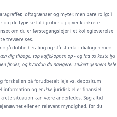
aragraffer, loftsgrænser og myter, men bare rolig: I
er dig de typiske faldgruber og giver konkrete
nset om du er førstegangslejer i et kollegieværelse
kte treværelses.
undgå dobbelbetaling og stå stærkt i dialogen med
æn dig tilbage, top kaffekoppen op - og lad os kaste lys
den findes, og hvordan du navigerer sikkert gennem hele
og forskellen på forudbetalt leje vs. depositum
el information og er
ikke
juridisk eller finansiel
krete situation kan være anderledes. Søg altid
lejenævnet eller en relevant myndighed, før du