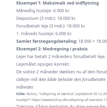
Eksempel 1: Maksimalt ved indflytning
Månedlig husleje: 6.000 kr.
Depositum (3 mdr.): 18.000 kr.
Forudbetalt leje (3 mdr.): 18.000 kr.
1. måneds husleje: 6.000 kr.
Samlet førstegangsbetaling:
18.000 + 18.000
Eksempel 2: Modregning i praksis
Lejer har betalt 2 måneders forudbetalt leje.
Lejemålet opsiges korrekt.
De sidste 2 måneder dækkes nu af den forudb
Udlejer må ikke både beholde den forudbetalte
måneder.
Kilde:
Bolius, “Udlejning af værelse” (opdateret 05.12.2
husleje?”
https://www.bolius.dk/udlejning-af-vaerelse-1
Tjekliste: Sådan beskytter du dine penge før,