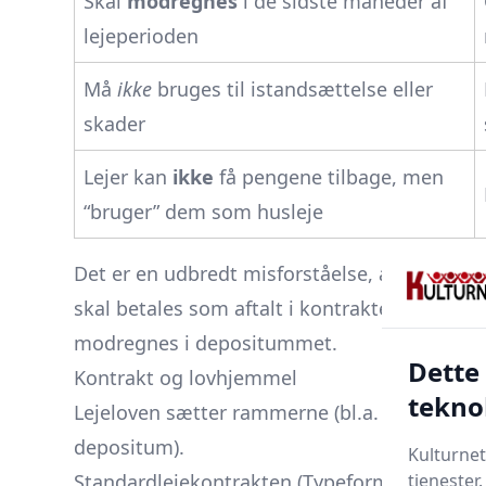
Skal
modregnes
i de sidste måneder af
lejeperioden
Må
ikke
bruges til istandsættelse eller
skader
Lejer kan
ikke
få pengene tilbage, men
“bruger” dem som husleje
Det er en udbredt misforståelse, at man kan 
skal betales som aftalt i kontrakten; først ve
modregnes i depositummet.
Dette
Kontrakt og lovhjemmel
tekno
Lejeloven sætter rammerne (bl.a. maksimum
depositum).
Kulturnet
tjenester
Standardlejekontrakten (Typeformular A) på