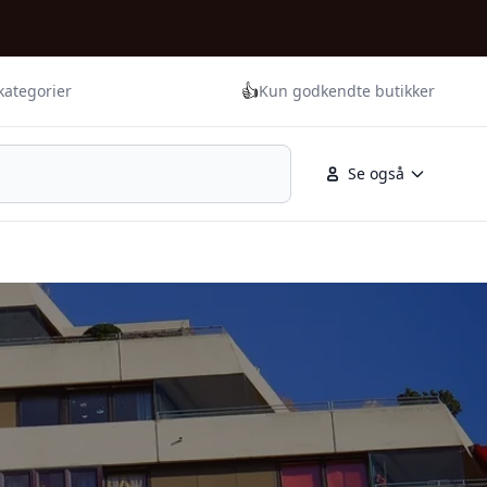
👍
kategorier
Kun godkendte butikker
Se også