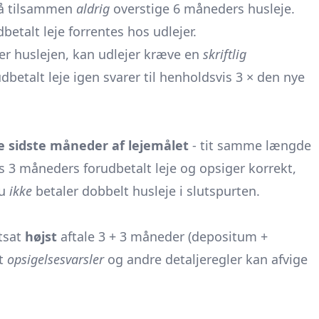
må tilsammen
aldrig
overstige 6 måneders husleje.
etalt leje forrentes hos udlejer.
er huslejen, kan udlejer kræve en
skriftlig
etalt leje igen svarer til henholdsvis 3 × den nye
e sidste måneder af lejemålet
- tit samme længde
s 3 måneders forudbetalt leje og opsiger korrekt,
du
ikke
betaler dobbelt husleje i slutspurten.
rtsat
højst
aftale 3 + 3 måneder (depositum +
at
opsigelsesvarsler
og andre detaljeregler kan afvige