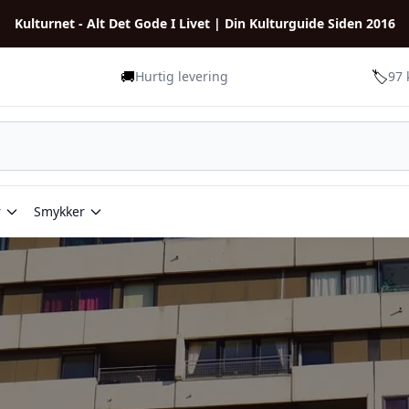
Kulturnet - Alt Det Gode I Livet | Din Kulturguide Siden 2016
🚚
🏷️
Hurtig levering
97 
r
Smykker