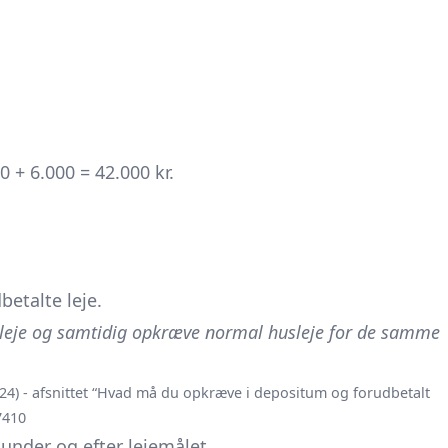
 + 6.000 = 42.000 kr.
etalte leje.
 leje og samtidig opkræve normal husleje for de samme
024) - afsnittet “Hvad må du opkræve i depositum og forudbetalt
7410
 under og efter lejemålet