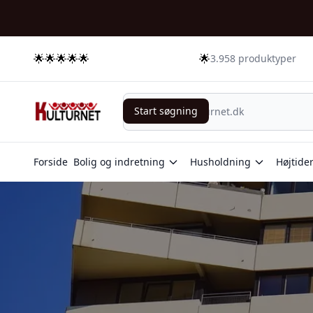
🌟🌟🌟🌟🌟
🌟
3.958 produktyper
Start søgning
Start søgning
Forside
Bolig og indretning
Husholdning
Højtide