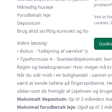
problemfr
Månedlig husleje
Forudbetalt leje
Ved at fo
cookies. 
Depositum
Brug altid skriftlig kontrakt og forklar gern
Videre læsning:
Godk
• Bolius - “Udlejning af værelse” (opdateret 
• Typeformular A - Standardlejekontrakt:
bor
Regler og beløbsgrænser: Hvor meget må kræ
Når du står midt i en bolighandel - uanset om 
værd at kende tallene på fingerspidserne. H
sådan som de fremgår af Lejeloven og bruge
Maksimalt depositum:
Op til 3 måneders hus
Maksimal forudbetalt leje:
Også op til 3 må