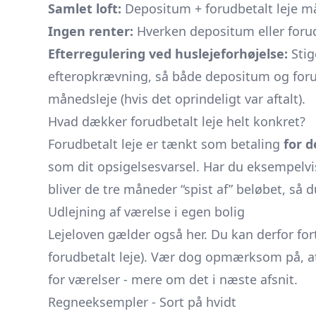
Samlet loft:
Depositum + forudbetalt leje 
Ingen renter:
Hverken depositum eller forudb
Efterregulering ved husleje­forhøjelse:
Stig
efteropkrævning, så både depositum og forudb
månedsleje (hvis det oprindeligt var aftalt).
Hvad dækker forudbetalt leje helt konkret?
Forudbetalt leje er tænkt som betaling
for d
som dit opsigelsesvarsel. Har du eksempelvi
bliver de tre måneder “spist af” beløbet, så 
Udlejning af værelse i egen bolig
Lejeloven gælder også her. Du kan derfor fo
forudbetalt leje). Vær dog opmærksom på, 
for værelser - mere om det i næste afsnit.
Regneeksempler - Sort på hvidt