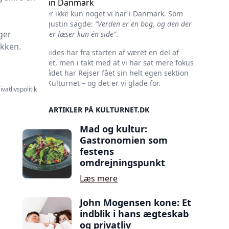
Ikke kun Danmark
Kultur er ikke kun noget vi har i Danmark. Som
Skt. Augustin sagde:
“Verden er en bog, og den der
ger
ikke rejser læser kun én side”
.
ikken.
Rejseguides har fra starten af været en del af
Kulturnet, men i takt med at vi har sat mere fokus
på området har Rejser fået sin helt egen sektion
her på Kulturnet – og det er vi glade for.
ivatlivspolitik
SIDSTE ARTIKLER PÅ KULTURNET.DK
Mad og kultur:
Gastronomien som
festens
omdrejningspunkt
Læs mere
John Mogensen kone: Et
indblik i hans ægteskab
og privatliv