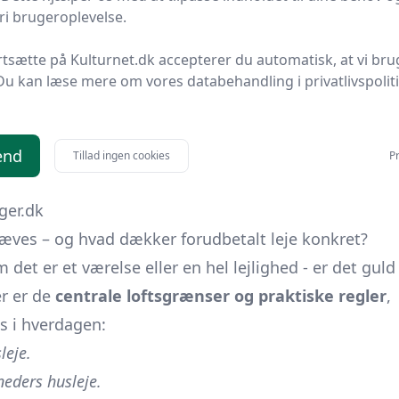
i brugeroplevelse.
rtsætte på Kulturnet.dk accepterer du automatisk, at vi bru
Du kan læse mere om vores databehandling i privatlivspolit
e i § 11, hvordan den forudbetalte leje modregnes.
end
Tillad ingen cookies
Pr
05.12.2024):
bolius.dk
ger.dk
ves – og hvad dækker forudbetalt leje konkret?
det er et værelse eller en hel lejlighed - er det guld
er er de
centrale lofts­grænser og praktiske regler
,
s i hverdagen:
leje.
neders husleje.