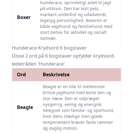
hunderace, oprindeligt avlet til jagt
på vildsvin. Den har kort pels,
markant underbid og udadvendt,
Boxer
legesyg personlighed. Boxeren er
både vagthund og familiehund med
stort behov for aktivitet og socialt
samvær.
Hunderace Krydsord 6 bogstaver
Disse 2 ord på 6 bogstaver opfylder krydsord-
ledetråden 'Hunderace'.
Ord
Beskrivelse
Beagle er en lille til mellemstor
britisk jagthund med korte ben og
stor næse. Den er udpræget
nysgerrig, venlig og energisk.
Beagle
Velegnet som familie- og sporhund,
hvor dens stædige men glade
temperament kræver faste rammer
og daglig motion.