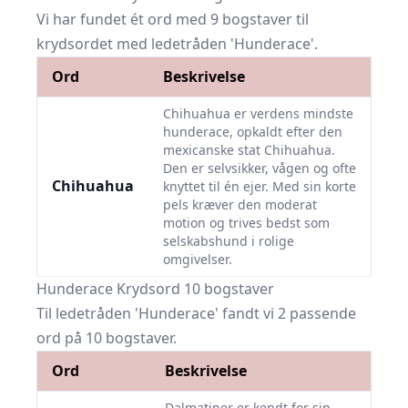
Vi har fundet ét ord med 9 bogstaver til
krydsordet med ledetråden 'Hunderace'.
Ord
Beskrivelse
Chihuahua er verdens mindste
hunderace, opkaldt efter den
mexicanske stat Chihuahua.
Den er selvsikker, vågen og ofte
Chihuahua
knyttet til én ejer. Med sin korte
pels kræver den moderat
motion og trives bedst som
selskabshund i rolige
omgivelser.
Hunderace Krydsord 10 bogstaver
Til ledetråden 'Hunderace' fandt vi 2 passende
ord på 10 bogstaver.
Ord
Beskrivelse
Dalmatiner er kendt for sin