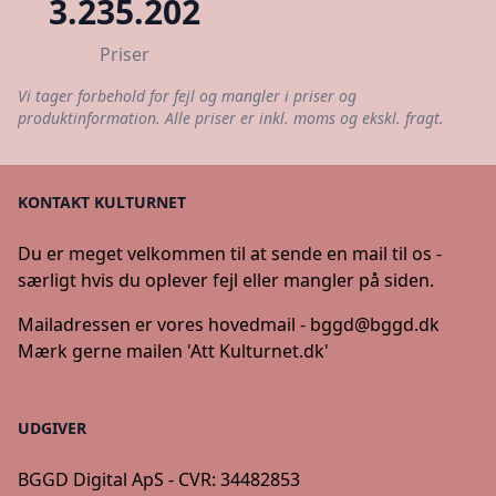
3.235.202
Priser
Vi tager forbehold for fejl og mangler i priser og
produktinformation. Alle priser er inkl. moms og ekskl. fragt.
KONTAKT KULTURNET
Du er meget velkommen til at sende en mail til os -
særligt hvis du oplever fejl eller mangler på siden.
Mailadressen er vores hovedmail -
bggd@bggd.dk
Mærk gerne mailen 'Att Kulturnet.dk'
UDGIVER
BGGD Digital ApS - CVR: 34482853