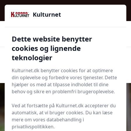
Kulturnet - Alt Det Gode I Livet | Din Kulturguide Siden
2016
Kulturnet
🌟🌟🌟🌟🌟
🌟
🚚
3.958 produktyper
Hurtig levering
Dette website benytter
🏷️
👍
97 kategorier
Kun godkendte butikker
cookies og lignende
teknologier
Men
Start søgning
Start søgning
Kulturnet.dk benytter cookies for at optimere
din oplevelse og forbedre vores tjenester. Dette
hjælper os med at tilpasse indholdet til dine
behov og sikre en problemfri brugeroplevelse.
Ved at fortsætte på Kulturnet.dk accepterer du
Udgivet i
Krydsordbog
automatisk, at vi bruger cookies. Du kan læse
mere om vores databehandling i
Hunderace Krydsord
privatlivspolitikken.