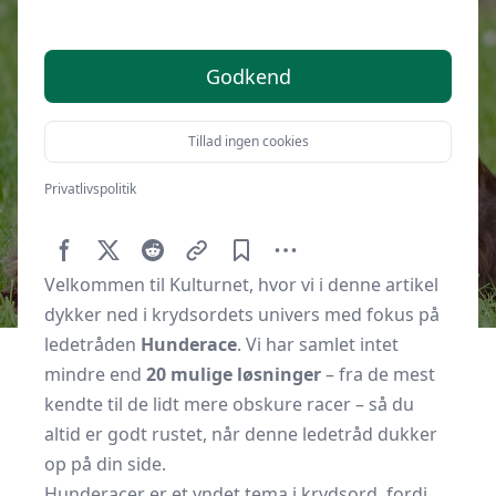
Godkend
Tillad ingen cookies
Privatlivspolitik
Af
Kulturnet.dk
10. juni 2025
Velkommen til Kulturnet, hvor vi i denne artikel
dykker ned i krydsordets univers med fokus på
ledetråden
Hunderace
. Vi har samlet intet
mindre end
20 mulige løsninger
– fra de mest
kendte til de lidt mere obskure racer – så du
altid er godt rustet, når denne ledetråd dukker
op på din side.
Hunderacer er et yndet tema i krydsord, fordi