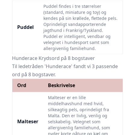
Puddel findes i tre størrelser
(standard, miniature og toy) og
kendes på sin krøllede, flettede pels.
Oprindeligt vandapporterende
Puddel
jagthund i Frankrig/Tyskland.
Puddel er intelligent, vendbar og
velegnet i hundesport samt som
allergivenlig familiehund.
Hunderace Krydsord på 8 bogstaver
Til ledetråden 'Hunderace' fandt vi 3 passende
ord på 8 bogstaver.
Ord
Beskrivelse
Malteser er en lille
middelhavshund med hvid,
silkeagtig pels, oprindeligt fra
Malta. Den er livlig, venlig og
Malteser
selskabelig. Velegnet som
allergivenlig familiehund, som
nyder korte gåture og kæl om