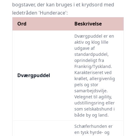
bogstaver, der kan bruges i et krydsord med
ledetråden 'Hunderace':
Ord
Beskrivelse
Dværgpuddel er en
aktiv og klog lille
udgave af
standardpuddel,
oprindeligt fra
Frankrig/Tyskland.
Karakteriseret ved
Dværgpuddel
krøllet, allergivenlig
pels og stor
samarbejdsvilje.
Velegnet til agility,
udstillingsring eller
som selskabshund i
både by og land.
Schæferhunden er
en tysk hyrde- og