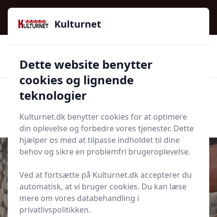
Kulturnet - Alt Det Gode I Livet | Din Kulturguide Siden
2016
Kulturnet
🌟🌟🌟🌟🌟
🌟
🚚
3.958 produktyper
Hurtig levering
Dette website benytter
🏷️
👍
97 kategorier
Kun godkendte butikker
cookies og lignende
teknologier
Men
Start søgning
Start søgning
Kulturnet.dk benytter cookies for at optimere
din oplevelse og forbedre vores tjenester. Dette
hjælper os med at tilpasse indholdet til dine
behov og sikre en problemfri brugeroplevelse.
Ved at fortsætte på Kulturnet.dk accepterer du
Udgivet i
Fritid
automatisk, at vi bruger cookies. Du kan læse
mere om vores databehandling i
Hækling: Indtagning, udtagning
privatlivspolitikken.
og afslutning