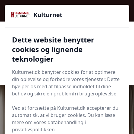
Kulturnet - Alt Det Gode I Livet | Din Kulturguide Siden
2016
Kulturnet
🌟🌟🌟🌟🌟
🌟
🚚
3.958 produktyper
Hurtig levering
Dette website benytter
🏷️
👍
97 kategorier
Kun godkendte butikker
cookies og lignende
teknologier
Men
Start søgning
Start søgning
Kulturnet.dk benytter cookies for at optimere
din oplevelse og forbedre vores tjenester. Dette
hjælper os med at tilpasse indholdet til dine
behov og sikre en problemfri brugeroplevelse.
Ved at fortsætte på Kulturnet.dk accepterer du
Udgivet i
Bolig
automatisk, at vi bruger cookies. Du kan læse
mere om vores databehandling i
Guide til den søvnløse - sådan
privatlivspolitikken.
sover du bedre om natten