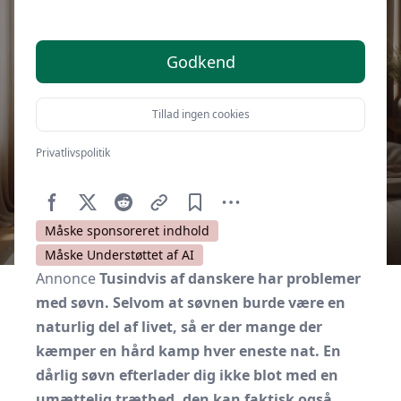
Godkend
Tillad ingen cookies
Privatlivspolitik
Af
Kulturnet.dk
7. februar 2020
Måske sponsoreret indhold
Måske Understøttet af AI
Annonce
Tusindvis af danskere har problemer
med søvn. Selvom at søvnen burde være en
naturlig del af livet, så er der mange der
kæmper en hård kamp hver eneste nat. En
dårlig søvn efterlader dig ikke blot med en
umættelig træthed, den kan faktisk også