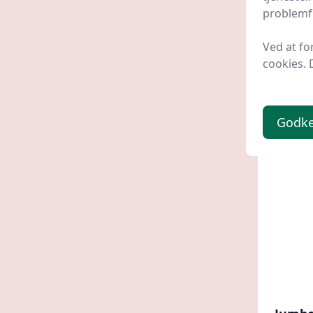
problemfr
wiener
Lavpris
Ved at fo
cookies. 
399 
Godk