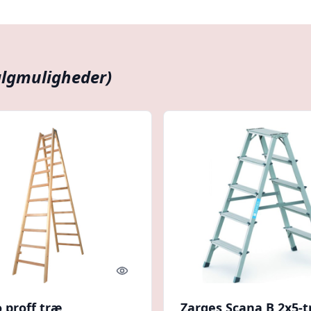
algmuligheder)
Quick look
 proff træ
Zarges Scana B 2x5-t