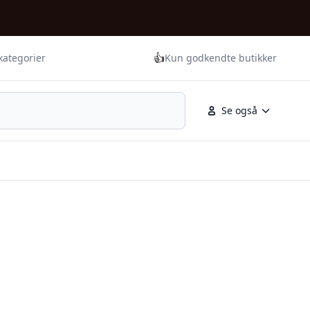
👍
kategorier
Kun godkendte butikker
Se også