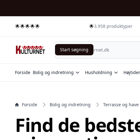
e menu
🌟🌟🌟🌟🌟
🌟
3.958 produktyper
Start søgning
Start søgning
Forside
Bolig og indretning
Husholdning
Højtide
Forside
Bolig og indretning
Terrasse og have
Find de bedst