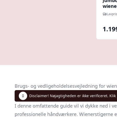
Jumbo
wiener
Lavpris
1.19
Brugs- og vedligeholdelsesvejledning for wien
Disclaimer! Nøjagtigheden er ikke verificeret. Klik
I denne omfattende guide vil vi dykke ned i v
professionelle håndværkere. Wienerstigerne er k