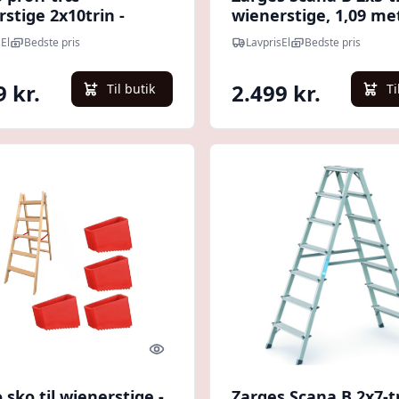
stige 2x10trin -
wienerstige, 1,09 me
m
El
Bedste pris
LavprisEl
Bedste pris
9 kr.
2.499 kr.
Til butik
Ti
Quick look
sko til wienerstige -
Zarges Scana B 2x7-t