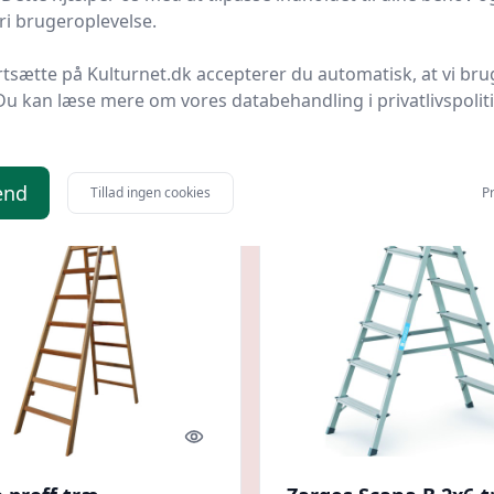
i brugeroplevelse.
stige 2x4trin - 114cm
trappestige 5 trin - 
El
Bedst af 2 priser
LavprisEl
Bedste pris
rtsætte på Kulturnet.dk accepterer du automatisk, at vi bru
Du kan læse mere om vores databehandling i privatlivspolit
kr.
1.899 kr.
Til butik
Ti
end
Tillad ingen cookies
Pr
Quick look