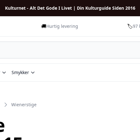
Kulturnet - Alt Det Gode I Livet | Din Kulturguide Siden 2016
🚚
🏷️
Hurtig levering
97 
r
Smykker
Wienerstige
e