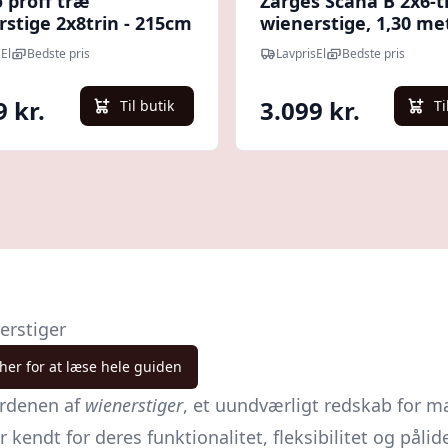
 proff træ
Zarges Scana B 2x6-t
stige 2x8trin - 215cm
wienerstige, 1,30 me
El
Bedste pris
LavprisEl
Bedste pris
9 kr.
3.099 kr.
Til butik
Ti
erstiger
 her for at læse hele guiden
erdenen af
wienerstiger
, et uundværligt redskab for m
endt for deres funktionalitet, fleksibilitet og pålide