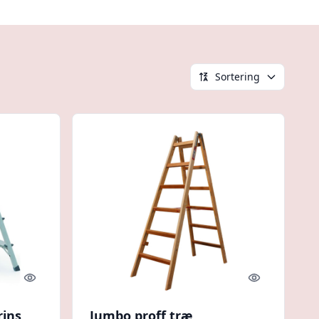
Sortering
Quick look
Quick look
rins
Jumbo proff træ