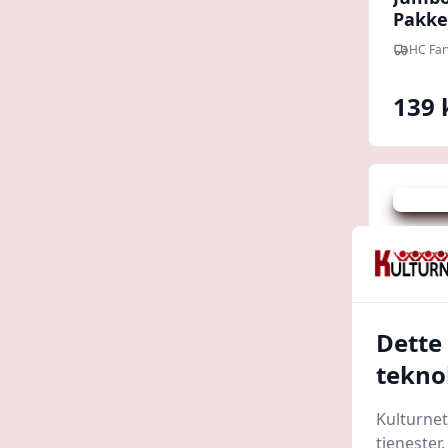
Pakke
HC Far
139 
Spar 150
Dette
tekno
Kulturnet
tjenester
Jumbo