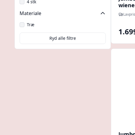
4 stk
wiener
270c
Materiale
Lavpris
Træ
1.69
Ryd alle filtre
Jumbo 