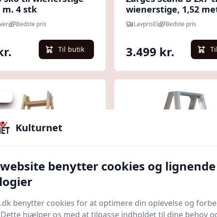
 m. 4 stk
wienerstige, 1,52 me
ver
Bedste pris
LavprisEl
Bedste pris
kr.
3.499 kr.
Til butik
Ti
 kr.
Kulturnet
 website benytter cookies og lignende
logier
Quick look
.dk benytter cookies for at optimere din oplevelse og forb
. Dette hjælper os med at tilpasse indholdet til dine behov o
 proff træ
Jumbo super proff s