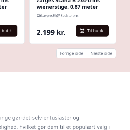
rins
Zarges Scana B 2x4-trins
ter
wienerstige, 0,87 meter
LavprisEl
Bedste pris
2.199 kr.
l butik
Til butik
Forrige side
Næste side
ange gør-det-selv-entusiaster og
lighed, hvilket gør dem til et populært valg i