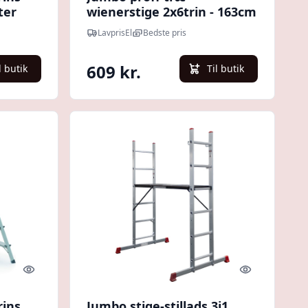
ter
wienerstige 2x6trin - 163cm
LavprisEl
Bedste pris
609 kr.
l butik
Til butik
Quick look
Quick look
rins
Jumbo stige-stillads 3i1,