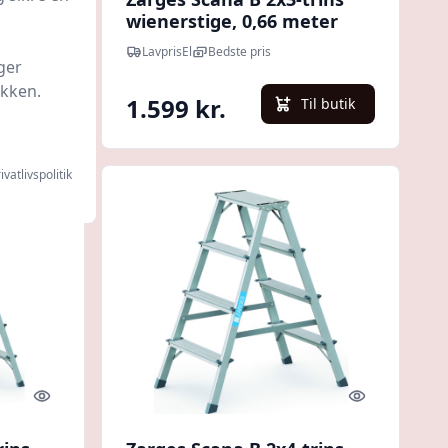
120cm
wienerstige, 0,66 meter
LavprisEl
Bedste pris
ger
ikken.
1.599 kr.
l butik
Til butik
ivatlivspolitik
Quick look
Quick look