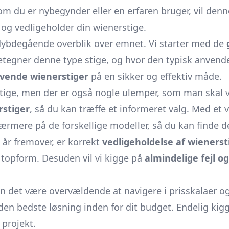
m du er nybegynder eller en erfaren bruger, vil denn
og vedligeholder din wienerstige.
t dybdegående overblik over emnet. Vi starter med de
detegner denne type stige, og hvor den typisk anvende
vende wienerstiger
på en sikker og effektiv måde.
stige, men der er også nogle ulemper, som man ska
rstiger
, så du kan træffe et informeret valg. Med et 
ærmere på de forskellige modeller, så du kan finde d
 år fremover, er korrekt
vedligeholdelse af wienerst
i topform. Desuden vil vi kigge på
almindelige fejl 
n det være overvældende at navigere i prisskalaer og
ge den bedste løsning inden for dit budget. Endelig kig
 projekt.