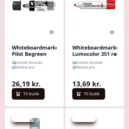
Quick look
Quick l
Whiteboardmarker
Whiteboardmarker
Pilot Begreen
Lumocolor 351 rød
Rund Sort
2 mm
Hertels Boresko
Hertels Boresko
Bedste pris
Bedste pris
26,19 kr.
13,69 kr.
Til butik
Til butik
Spar 351 kr.
Spar 371 kr.