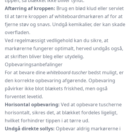
tippen, så blækket ikke bliver tyndt.
Aftørring af kroppen:
Brug en blød klud eller
serviet
til at tørre kroppen af whiteboardmarkøren af for at
fjerne støv og snavs. Undgå kemikalier, der kan skade
overfladen.
Ved regelmæssigt vedligehold kan du sikre, at
markørerne fungerer optimalt, herved undgås også,
at skriften bliver bleg eller utydelig.
Opbevaringsanbefalinger
For at bevare dine
whiteboard-tuscher
bedst muligt, er
den korrekte opbevaring afgørende. Opbevaring
påvirker ikke blot blækets friskhed, men også
forventet levetid.
Horisontal opbevaring:
Ved at opbevare tuscherne
horisontalt, sikres det, at blækket fordeles ligeligt,
hvilket forhindrer tippen i at tørre ud.
Undgå direkte sollys:
Opbevar aldrig markørerne i