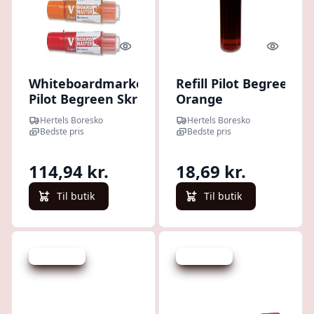
Quick look
Quick l
Whiteboardmarker
Refill Pilot Begreen
Pilot Begreen Skrå,
Orange
5 ass.
T/whiteboardmarker
Hertels Boresko
Hertels Boresko
Bedste pris
Bedste pris
114,94 kr.
18,69 kr.
Til butik
Til butik
Spar 371 kr.
Spar 333 kr.