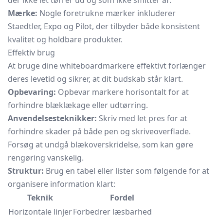
der ikke let tørrer ud og som ikke smitter af.
Mærke:
Nogle foretrukne mærker inkluderer
Staedtler, Expo og Pilot, der tilbyder både konsistent
kvalitet og holdbare produkter.
Effektiv brug
At bruge dine whiteboardmarkere effektivt forlænger
deres levetid og sikrer, at dit budskab står klart.
Opbevaring:
Opbevar markere horisontalt for at
forhindre blæklækage eller udtørring.
Anvendelsesteknikker:
Skriv med let pres for at
forhindre skader på både pen og skriveoverflade.
Forsøg at undgå blækoverskridelse, som kan gøre
rengøring vanskelig.
Struktur:
Brug en tabel eller lister som følgende for at
organisere information klart:
Teknik
Fordel
Horizontale linjer
Forbedrer læsbarhed