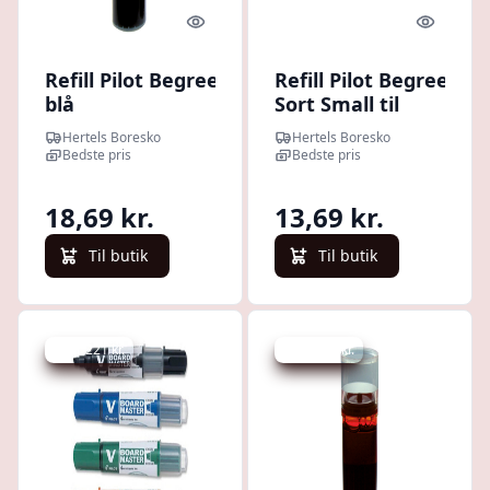
Quick look
Quick l
Refill Pilot Begreen
Refill Pilot Begreen
blå
Sort Small til
T/whiteboardmarker
Whiteboardmarker
Hertels Boresko
Hertels Boresko
Bedste pris
Bedste pris
18,69 kr.
13,69 kr.
Til butik
Til butik
Spar 221 kr.
Spar 352 kr.