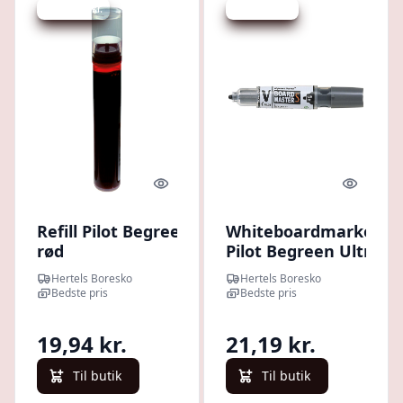
Spar 351 kr.
Spar 376 kr.
Quick look
Quick l
Refill Pilot Begreen
Whiteboardmarker
rød
Pilot Begreen Ultra
T/whiteboardmarker
Fine Sort
Hertels Boresko
Hertels Boresko
Bedste pris
Bedste pris
19,94 kr.
21,19 kr.
Til butik
Til butik