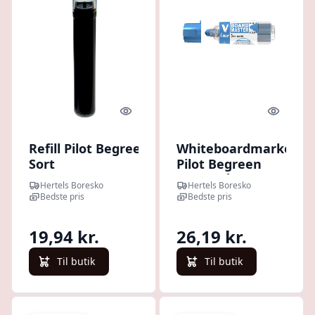
Quick look
Quick l
Refill Pilot Begreen
Whiteboardmarker
Sort
Pilot Begreen
T/whiteboardmarker
Rund blå
Hertels Boresko
Hertels Boresko
Bedste pris
Bedste pris
19,94 kr.
26,19 kr.
Til butik
Til butik