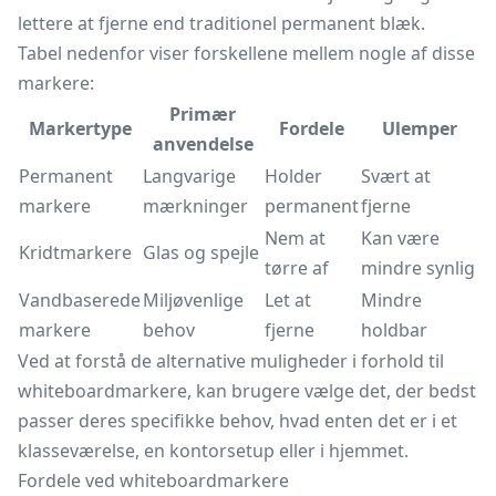
lettere at fjerne end traditionel permanent blæk.
Tabel nedenfor viser forskellene mellem nogle af disse
markere:
Primær
Markertype
Fordele
Ulemper
anvendelse
Permanent
Langvarige
Holder
Svært at
markere
mærkninger
permanent
fjerne
Nem at
Kan være
Kridtmarkere
Glas og spejle
tørre af
mindre synlig
Vandbaserede
Miljøvenlige
Let at
Mindre
markere
behov
fjerne
holdbar
Ved at forstå de alternative muligheder i forhold til
whiteboardmarkere, kan brugere vælge det, der bedst
passer deres specifikke behov, hvad enten det er i et
klasseværelse, en kontorsetup eller i hjemmet.
Fordele ved whiteboardmarkere