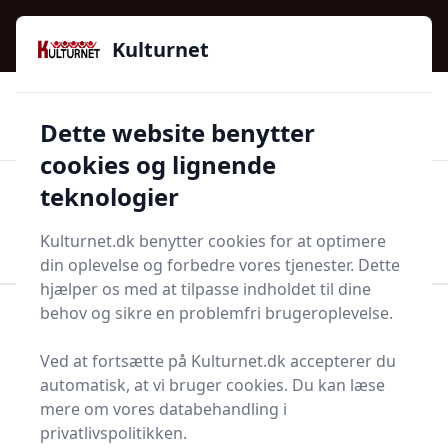
Kulturnet - Alt Det Gode I Livet | Din Kulturguide Siden
e menu
2016
Kulturnet
🌟🌟🌟🌟🌟
🌟
🚚
3.958 produktyper
Hurtig levering
Dette website benytter
🏷️
👍
97 kategorier
Kun godkendte butikker
cookies og lignende
teknologier
Men
Start søgning
Start søgning
Kulturnet.dk benytter cookies for at optimere
din oplevelse og forbedre vores tjenester. Dette
hjælper os med at tilpasse indholdet til dine
behov og sikre en problemfri brugeroplevelse.
Forside
Bolig og indretning
Kontor
Whiteboardmarker
Ved at fortsætte på Kulturnet.dk accepterer du
Bedste
automatisk, at vi bruger cookies. Du kan læse
mere om vores databehandling i
whiteboardmarkere og
privatlivspolitikken.