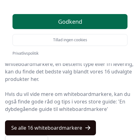
tilbud - top 16
Godkend
Søger du efter de bedste whiteboardmarkere? På
Kulturnet har vi udvalgt de 16 mest populære
Tillad ingen cookies
produkter, så du nemt kan træffe et godt valg.
Privatlivspolitik
Uanset om du ønsker kvalitet, tilbud på
whiteboardmarkere, en bestemt type eller fri levering,
kan du finde det bedste valg blandt vores 16 udvalgte
produkter her.
Hvis du vil vide mere om whiteboardmarkere, kan du
også finde gode råd og tips i vores store guide: 'En
dybdegående guide til whiteboardmarkere'
Se alle 16 whiteboardmarkere