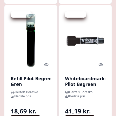
Spar 352 kr.
Spar 391 kr.
Quick look
Quick l
Refill Pilot Begreen
Whiteboardmarker
Grøn
Pilot Begreen
T/whiteboardmarker
Extra Fine
Hertels Boresko
Hertels Boresko
M/magnet+Visker
Bedste pris
Bedste pris
Sort
18,69 kr.
41,19 kr.