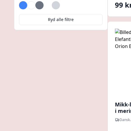
99 kr
Blå
Brun
Grå
Hvid
Lysegrå
Ryd alle filtre
Mikk-
i meri
- 74/8
Dansk.