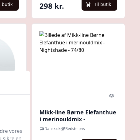
298 kr.
l butik
Til butik
Quick look
Quick look
dstop,
Mikk-line Børne Elefanthue
i merinouldmix -
Nightshade - 74/80
Dansk.dk
Bedste pris
edre vores
g sikre en