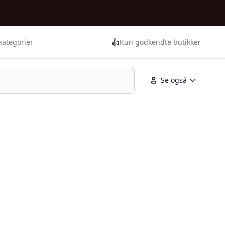
👍
kategorier
Kun godkendte butikker
Se også