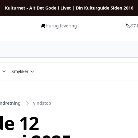
Kulturnet - Alt Det Gode I Livet | Din Kulturguide Siden 2016
🚚
🏷️
Hurtig levering
97 
r
Smykker
indretning
Vindstop
de 12