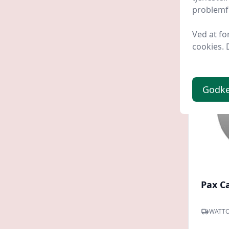
85 kr
problemfr
Ved at fo
cookies. 
Spar -24 
Godk
Pax C
WATTO