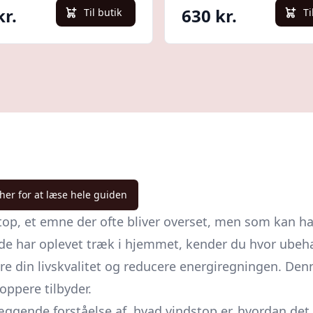
kr.
630 kr.
Til butik
Ti
 her for at læse hele guiden
op, et emne der ofte bliver overset, men som kan ha
sinde har oplevet træk i hjemmet, kender du hvor ube
re din livskvalitet og reducere energiregningen. Denn
oppere tilbyder.
gende forståelse af, hvad vindstop er, hvordan det vi