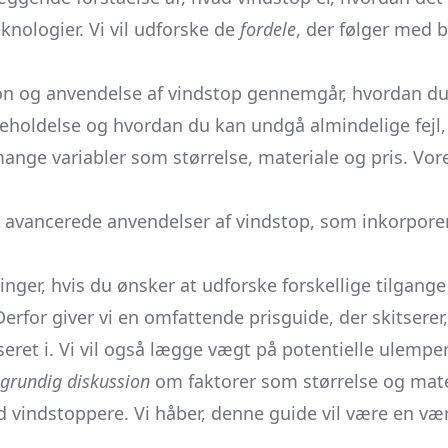
knologier. Vi vil udforske de
fordele
, der følger med 
on og anvendelse af vindstop gennemgår, hvordan du op
igeholdelse og hvordan du kan undgå almindelige fej
nge variabler som størrelse, materiale og pris. Vo
ke avancerede anvendelser af vindstop, som inkorpore
inger, hvis du ønsker at udforske forskellige tilgange t
Derfor giver vi en omfattende prisguide, der skitsere
esseret i. Vi vil også lægge vægt på potentielle ule
grundig diskussion
om faktorer som størrelse og mater
d vindstoppere. Vi håber, denne guide vil være en værd