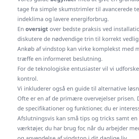
tage fra simple skumstrimler til avancerede te
indeklima og lavere energiforbrug.
En
oversigt
over bedste praksis ved installati
diskutere de nødvendige trin til korrekt vedl
Ankøb af vindstop kan virke komplekst med ma
træffe en informeret beslutning.
For de teknologiske entusiaster vil vi udfors
kontrol.
Vi inkluderer også en guide til alternative løsn
Ofte er en af de primære overvejelser prisen. 
de specifikationer og funktioner, du er inter
Afslutningsvis kan små tips og tricks samt en
værktøjer, du har brug for, når du arbejder me
og anvendelse af vindstop i dit daglige liv.