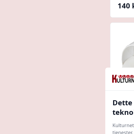
140 
Dette
Duka 
tekno
mm
Lavpris
Kulturnet
tjenester