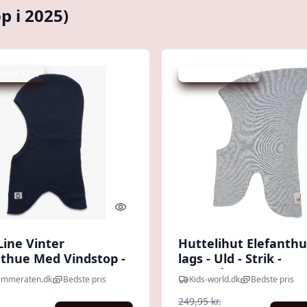
p i 2025)
 spar 37 %
Udsalg - spar 40 %
Quick look
Line Vinter
Huttelihut Elefanthue
nthue Med Vindstop -
lags - Uld - Strik -
kammeraten.dk
Lysegråmeleret
ammeraten.dk
Bedste pris
Kids-world.dk
Bedste pris
249,95 kr.