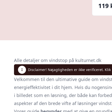
119 
Alle detaljer om vindstop på kulturnet.dk
Disclaimer! Nøjagtigheden er ikke verificeret. Klik
Velkommen til den ultimative guide om vindst
energieffektivitet i dit hjem. Hvis du nogen
i billedet som en løsning, der både kan forbed
aspekter af den brede vifte af løsninger vindst
Vores guide
begynder
med at give en grundlæg