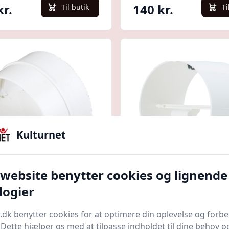
kr.
140 kr.
Til butik
Ti
Kulturnet
Quick look
 website benytter cookies og lignende
kontraspjæld, Ø100
Fresh Intellivent vin
logier
Ø100 mm
El
Bedste pris
LavprisEl
Bedste pris
.dk benytter cookies for at optimere din oplevelse og forb
. Dette hjælper os med at tilpasse indholdet til dine behov o