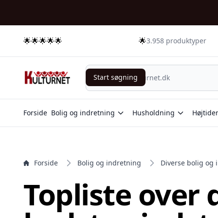
e menu
🌟🌟🌟🌟🌟
🌟
3.958 produktyper
Start søgning
Start søgning
Forside
Bolig og indretning
Husholdning
Højtide
Forside
Bolig og indretning
Diverse bolig og 
Topliste over 