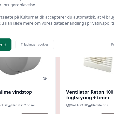
.
109 kr.
Til butik
Ti
i brugeroplevelse.
rtsætte på Kulturnet.dk accepterer du automatisk, at vi bru
Du kan læse mere om vores databehandling i privatlivspolit
kr.
end
Tillad ingen cookies
Pr
Quick look
alima vindstop
Ventilator Reton 100
fugtstyring + timer
O.DK
Bedst af 2 priser
WATTOO.DK
Bedste pris