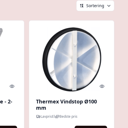
Sortering
Quick look
Quick look
 - 2-
Thermex Vindstop Ø100
mm
LavprisEl
Bedste pris