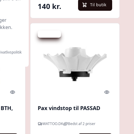
140 kr.
l butik
Til butik
ger
ikken.
Spar -20 kr.
ivatlivspolitik
Quick look
Quick look
 BTH,
Pax vindstop til PASSAD
WATTOO.DK
Bedst af 2 priser