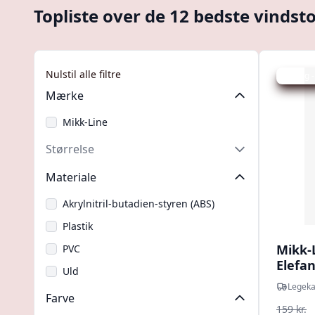
Topliste over de 12 bedste vindsto
Nulstil alle filtre
Udsalg -
Mærke
Mikk-Line
Størrelse
Materiale
Akrylnitril-butadien-styren (ABS)
Plastik
Mikk-
PVC
Elefa
Uld
Lege
Legek
Farve
159 kr.