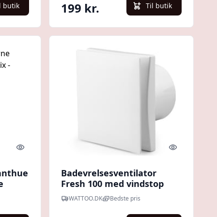
199 kr.
l butik
Til butik
Quick look
Quick look
fanthue
Badevrelsesventilator
e
Fresh 100 med vindstop
WATTOO.DK
Bedste pris