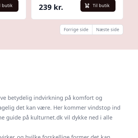
239 kr.
l butik
Til butik
Forrige side
Næste side
ve betydelig indvirkning på komfort og
hagelig det kan være. Her kommer vindstop ind
e guide på kulturnet.dk vil dykke ned i alle
rker, og hvilke forskellige former det kan