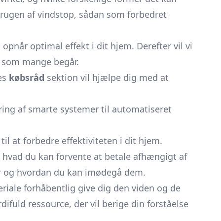
brugen af vindstop, sådan som forbedret
når optimal effekt i dit hjem. Derefter vil vi
l, som mange begår.
res
købsråd
sektion vil hjælpe dig med at
ring af smarte systemer til automatiseret
il at forbedre effektiviteten i dit hjem.
r, hvad du kan forvente at betale afhængigt af
mper og hvordan du kan imødegå dem.
iale forhåbentlig give dig den viden og de
ifuld ressource, der vil berige din forståelse