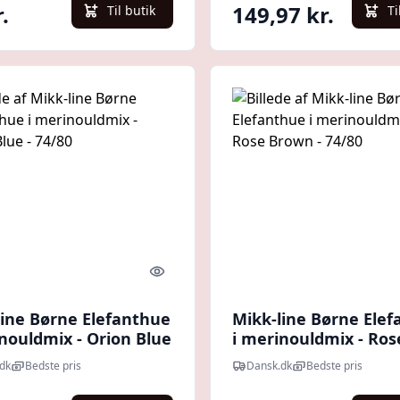
.
149,97 kr.
Til butik
Ti
Quick look
line Børne Elefanthue
Mikk-line Børne Ele
nouldmix - Orion Blue
i merinouldmix - Ros
0
Brown - 74/80
dk
Bedste pris
Dansk.dk
Bedste pris