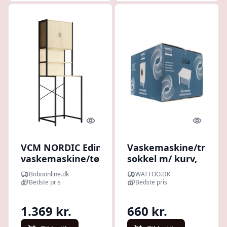
Quick look
Quick l
VCM NORDIC Edino skab til
Vaskemaskine/trretu
vaskemaskine/tørretumbler,
sokkel m/ kurv,
m. 2 låger, 3 hylder - natur
62x56x30cm, hvid
Boboonline.dk
WATTOO.DK
træ
Bedste pris
Bedste pris
1.369 kr.
660 kr.