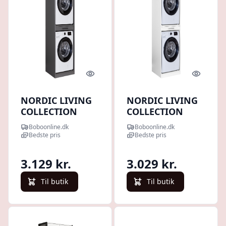
Quick look
Quick l
NORDIC LIVING
NORDIC LIVING
COLLECTION
COLLECTION
Lifestyle Studio
Lifestyle Studio
Boboonline.dk
Boboonline.dk
Flow skab til
Flow skab til
Bedste pris
Bedste pris
vaskemaskine og
vaskemaskine og
tørretumbler, m.
tørretumbler, m.
3.129 kr.
3.029 kr.
udtrækshylde -
udtrækshylde -
antracitgrå
hvid melamin
Til butik
Til butik
melamin