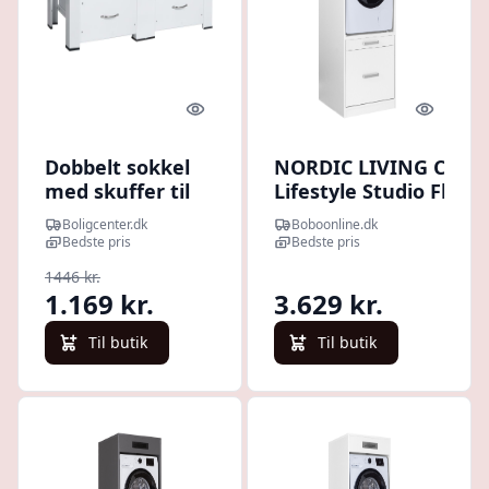
Quick look
Quick l
Dobbelt sokkel
NORDIC LIVING COLL
med skuffer til
Lifestyle Studio Flow s
vaskemaskine og
vaskemaskine/tørret
Boligcenter.dk
Boboonline.dk
tørretumbler -
m. udtrækshylde - hv
Bedste pris
Bedste pris
hvid stål
melamin
1446 kr.
1.169 kr.
3.629 kr.
Til butik
Til butik