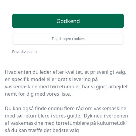
vaskemaskine med
tørretumblere - 9
valgmuligheder
Godkend
Tillad ingen cookies
Du er kommet til det rette sted! På Kulturnet har vi
udvalgt 9 af de bedste vaskemaskine med
Privatlivspolitik
tørretumblere, så du får det optimale køb.
Hvad enten du leder efter kvalitet, et prisvenligt valg,
en specifik model eller gratis levering på
vaskemaskine med tørretumbler, har vi gjort arbejdet
nemt for dig med vores liste.
Du kan også finde endnu flere råd om vaskemaskine
med tørretumblere i vores guide: 'Dyk ned i verdenen
af vaskemaskine med tørretumblere på kulturnet.dk'
så du kan træffe det bedste valg