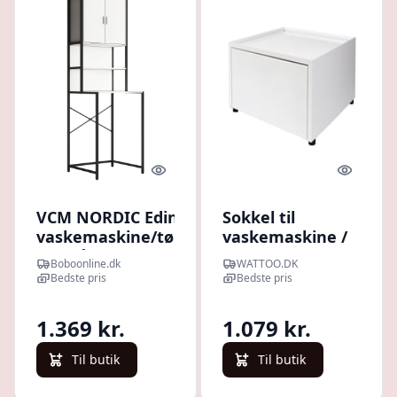
Quick look
Quick l
VCM NORDIC Edino skab til
Sokkel til
vaskemaskine/tørretumbler,
vaskemaskine /
m. 2 låger, 3 hylder - hvid
trretumbler, inkl.
Boboonline.dk
WATTOO.DK
træ
skuffe - hvid
Bedste pris
Bedste pris
1.369 kr.
1.079 kr.
Til butik
Til butik