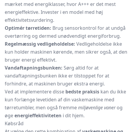
mærket med energiklasser, hvor A+++ er det mest
energieffektive. Invester i en model med høj
effektivitetsvurdering.
Optimér tørretiden:
Brug sensorkontrol for at undgå
overtørring og dermed unødvendigt energiforbrug.
Regelmæssig vedligeholdelse:
Vedligeholdelse ikke
kun holder maskinen kørende, men sikrer også, at den
bruger energi effektivt.
Vandaftapningsbunken:
Sørg altid for at
vandaftapningsbunken ikke er tilstoppet for at
forhindre, at maskinen bruger ekstra energi.
Ved at implementere disse
bedste praksis
kan du ikke
kun forlænge levetiden af din vaskemaskine med
tørretumbler, men også fremme
miljøvenlige vaner
og
øge
energieffektiviteten
i dit hjem.
Købsråd
At vælge den rette kombination af
vaskemaskine og