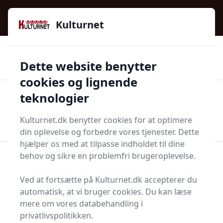
Kulturnet - Alt Det Gode I Livet | Din Kulturguide Siden
e menu
2016
Kulturnet
🌟🌟🌟🌟🌟
🌟
🚚
3.958 produktyper
Hurtig levering
Dette website benytter
🏷️
👍
97 kategorier
Kun godkendte butikker
cookies og lignende
teknologier
Men
Start søgning
Start søgning
Kulturnet.dk benytter cookies for at optimere
din oplevelse og forbedre vores tjenester. Dette
hjælper os med at tilpasse indholdet til dine
behov og sikre en problemfri brugeroplevelse.
Forside
Bolig og indretning
Husholdningsapperater
Hvidevarer
Ved at fortsætte på Kulturnet.dk accepterer du
Hårde hvidevarer
Vaskemaskine med tørretumbler
automatisk, at vi bruger cookies. Du kan læse
Find de bedste
mere om vores databehandling i
privatlivspolitikken.