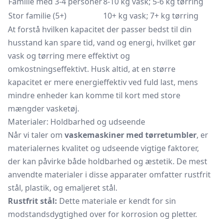
Familie med 3-4 personer
8-10 kg vask; 5-6 kg tørring
Stor familie (5+)
10+ kg vask; 7+ kg tørring
At forstå hvilken kapacitet der passer bedst til din
husstand kan spare tid, vand og energi, hvilket gør
vask og tørring mere effektivt og
omkostningseffektivt. Husk altid, at en større
kapacitet er mere energieffektiv ved fuld last, mens
mindre enheder kan komme til kort med store
mængder vasketøj.
Materialer: Holdbarhed og udseende
Når vi taler om
vaskemaskiner med tørretumbler
, er
materialernes kvalitet og udseende vigtige faktorer,
der kan påvirke både holdbarhed og æstetik. De mest
anvendte materialer i disse apparater omfatter rustfrit
stål, plastik, og emaljeret stål.
Rustfrit stål:
Dette materiale er kendt for sin
modstandsdygtighed over for korrosion og pletter.