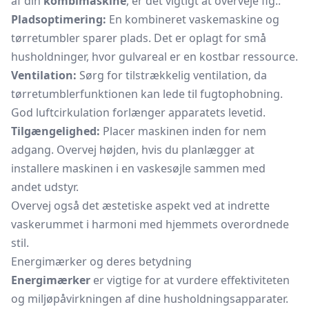
af din
kombimaskine
, er det vigtigt at overveje flg.:
Pladsoptimering:
En kombineret vaskemaskine og
tørretumbler sparer plads. Det er oplagt for små
husholdninger, hvor gulvareal er en kostbar ressource.
Ventilation:
Sørg for tilstrækkelig ventilation, da
tørretumblerfunktionen kan lede til fugtophobning.
God luftcirkulation forlænger apparatets levetid.
Tilgængelighed:
Placer maskinen inden for nem
adgang. Overvej højden, hvis du planlægger at
installere maskinen i en vaskesøjle sammen med
andet udstyr.
Overvej også det æstetiske aspekt ved at indrette
vaskerummet i harmoni med hjemmets overordnede
stil.
Energimærker og deres betydning
Energimærker
er vigtige for at vurdere effektiviteten
og miljøpåvirkningen af dine husholdningsapparater.