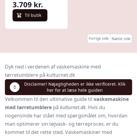
3.709 kr.
Til butik
Forrige side
Næste side
Dyk ned i verdenen af vaskemaskine med
tørretumblere på kulturnet.dk
Disclaimer! Nøjagtigheden er ikke verificeret. Klik
her for at læse hele guiden
Velkommen til den ultimative guide til
vaskemaskine
med tørretumblere
på
kulturnet.dk
. Hvis du
nogensinde har stået med spørgsmålet om, hvordan
man optimerer sin tøjvask- og tørreproces, er du
kommet til det rette sted. Vaskemaskiner med