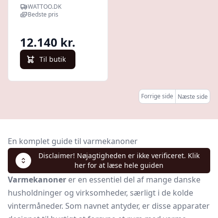
skorsten, BV 77
WATTOO.DK
E, 20 kW
Bedste pris
12.140 kr.
Til butik
Forrige side
Næste side
En komplet guide til varmekanoner
Disclaimer! Nøjagtigheden er ikke verificeret. Klik
her for at læse hele guiden
Varmekanoner
er en essentiel del af mange danske
husholdninger og virksomheder, særligt i de kolde
vintermåneder. Som navnet antyder, er disse apparater