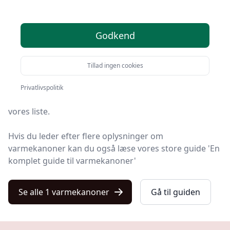
Du er landet på Kulturnet, det helt rigtige sted at finde
Godkend
varmekanoner. Vi har udvalgt de 1 bedste produkter
lige nu, så du er sikret et godt køb!
Tillad ingen cookies
Så uanset om du vægter høj kvalitet, allerede har en
specifik model i tankerne, leder efter gode priser eller
Privatlivspolitik
en varmekanon med fri levering, finder du det hele på
vores liste.
Hvis du leder efter flere oplysninger om
varmekanoner kan du også læse vores store guide 'En
komplet guide til varmekanoner'
Se alle 1 varmekanoner
Gå til guiden