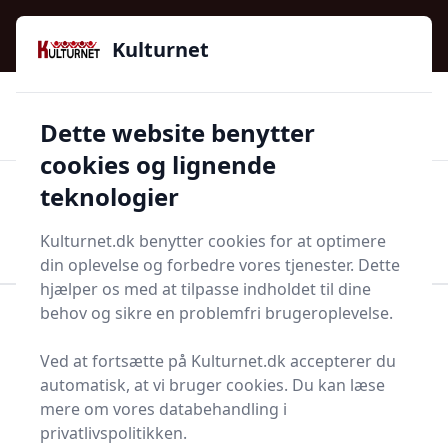
Kulturnet - Alt Det Gode I Livet | Din Kulturguide Siden
e menu
2016
Kulturnet
🌟🌟🌟🌟🌟
🌟
🚚
3.958 produktyper
Hurtig levering
Dette website benytter
🏷️
👍
97 kategorier
Kun godkendte butikker
cookies og lignende
teknologier
Men
Start søgning
Start søgning
Kulturnet.dk benytter cookies for at optimere
din oplevelse og forbedre vores tjenester. Dette
hjælper os med at tilpasse indholdet til dine
behov og sikre en problemfri brugeroplevelse.
Forside
Bolig og indretning
Husholdningsapperater
Klimakontrol
Varmekanon
Ved at fortsætte på Kulturnet.dk accepterer du
Top 1 bedste
automatisk, at vi bruger cookies. Du kan læse
mere om vores databehandling i
varmekanoner
privatlivspolitikken.