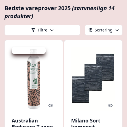
Bedste vareprøver 2025
(sammenlign 14
produkter)
Filtre
Sortering
Udsalg - spar 20 %
Quick look
Quick l
Australian
Milano Sort
Bodycare T-zone
komposit -