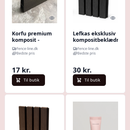
Quick look
Quick l
Korfu premium
Lefkas eksklusiv
komposit -
kompositbeklædning
vareprøve
mørk antracit +
Fence-line.dk
Fence-line.dk
hjørneliste -
Bedste pris
Bedste pris
vareprøve
17 kr.
30 kr.
Til butik
Til butik