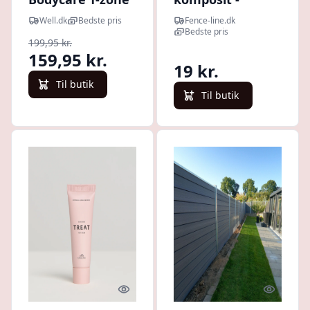
Peeling (150 ml)
vareprøve
Well.dk
Bedste pris
Fence-line.dk
Bedste pris
199,95 kr.
159,95 kr.
19 kr.
Til butik
Til butik
Quick look
Quick l