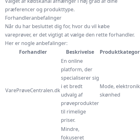
Valget af købskanal afhænger i høj grad af dine
præferencer og produkttype.
Forhandleranbefalinger
Når du har besluttet dig for, hvor du vil købe
vareprøver, er det vigtigt at vælge den rette forhandler.
Her er nogle anbefalinger:
Forhandler
Beskrivelse
Produktkategor
En online
platform, der
specialiserer sig
i et bredt
Mode, elektronik
VarePrøveCentralen.dk
udvalg af
skønhed
prøveprodukter
til rimelige
priser.
Mindre,
fokuseret