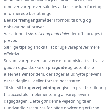
af de mest almindelige
fejl og misforståelser
, der
omgiver vareprøver, således at læserne kan foretage
informerede beslutninger.
Bedste fremgangsmåder
i forhold til brug og
opbevaring af prøver.
Variationer i
størrelser og materialer
der ofte bruges til
prøver.
Særlige
tips og tricks
til at bruge vareprøver mere
effektivt.
Selvom vareprøver kan være økonomisk attraktive, vil
guiden også dække en
prisguide
og potentielle
alternativer
for dem, der søger at udnytte prøver i
deres daglige liv eller forretningsstrategi.
Til slut vil
brugervejledninger
give en praktisk tilgang
til succesfuld implementering af vareprøver i
dagligdagen. Dette gør denne vejledning til en
uundværlig ressource for både novicer og erfarne