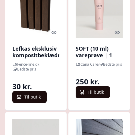
Quick look
Quick l
Lefkas eksklusiv
SOFT (10 ml)
kompositbeklædning
vareprøve | 1
redwood +
kolli af 25
Fence-line.dk
Cana Care
Bedste pris
hjørneliste -
Bedste pris
vareprøve
250 kr.
30 kr.
Til butik
Til butik