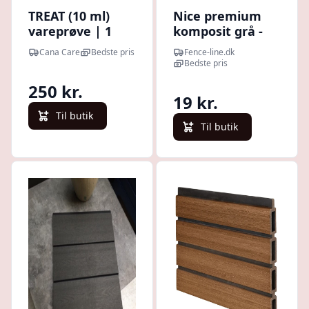
TREAT (10 ml)
Nice premium
vareprøve | 1
komposit grå -
kolli af 25
vareprøve
Cana Care
Bedste pris
Fence-line.dk
Bedste pris
250 kr.
19 kr.
Til butik
Til butik