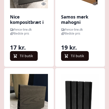
Quick look
Quick l
Nice
Samos mørk
kompositbræt i
mahogni
mørk antracit -
komposit -
Fence-line.dk
Fence-line.dk
vareprøve
vareprøve
Bedste pris
Bedste pris
17 kr.
19 kr.
Til butik
Til butik