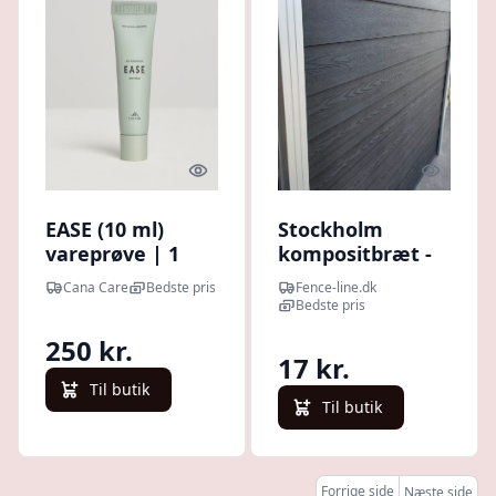
Quick look
Quick l
EASE (10 ml)
Stockholm
vareprøve | 1
kompositbræt -
kolli af 25
vareprøve
Cana Care
Bedste pris
Fence-line.dk
Bedste pris
250 kr.
17 kr.
Til butik
Til butik
Forrige side
Næste side