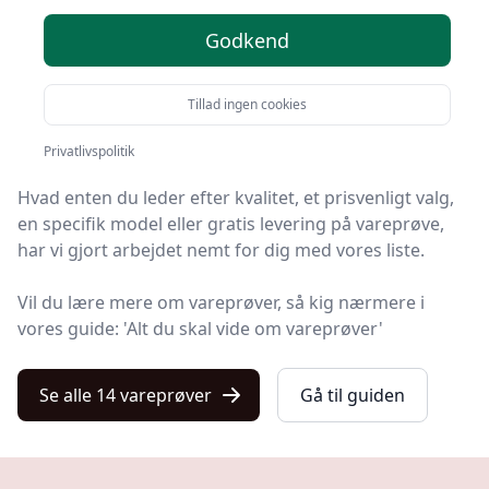
produkter
Godkend
Velkommen til Kulturnet – her finder du de bedste
Tillad ingen cookies
vareprøver på markedet. Vi har nøje udvalgt 14
produkter, så du er sikret kvalitet.
Privatlivspolitik
Hvad enten du leder efter kvalitet, et prisvenligt valg,
en specifik model eller gratis levering på vareprøve,
har vi gjort arbejdet nemt for dig med vores liste.
Vil du lære mere om vareprøver, så kig nærmere i
vores guide: 'Alt du skal vide om vareprøver'
Se alle 14 vareprøver
Gå til guiden