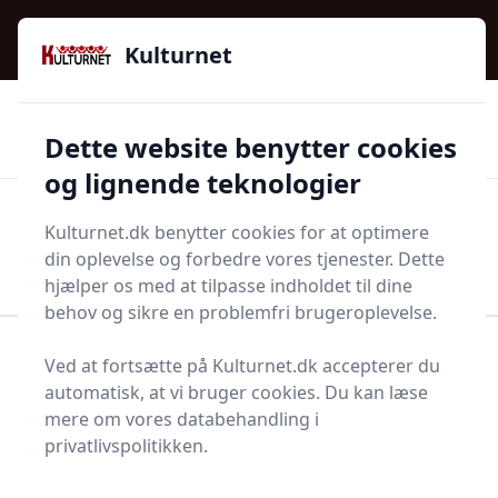
Kulturnet - Alt Det Gode I Livet | Din Kulturguide Siden
e menu
2016
Kulturnet
🌟🌟🌟🌟🌟
🌟
🚚
3.958 produktyper
Hurtig levering
Dette website benytter cookies
🏷️
👍
97 kategorier
Kun godkendte butikker
og lignende teknologier
Men
Kulturnet.dk benytter cookies for at optimere
Start søgning
din oplevelse og forbedre vores tjenester. Dette
Start søgning
hjælper os med at tilpasse indholdet til dine
behov og sikre en problemfri brugeroplevelse.
Forside
Bolig og indretning
Ved at fortsætte på Kulturnet.dk accepterer du
Diverse bolig og indretning
Vareprøve
automatisk, at vi bruger cookies. Du kan læse
mere om vores databehandling i
Bedste vareprøver 2025
privatlivspolitikken.
- sammenlign 14