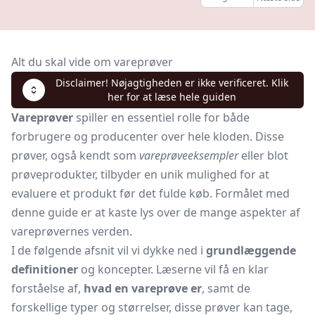
Alt du skal vide om vareprøver
Disclaimer! Nøjagtigheden er ikke verificeret. Klik
her for at læse hele guiden
Vareprøver
spiller en essentiel rolle for både
forbrugere og producenter over hele kloden. Disse
prøver, også kendt som
vareprøveeksempler
eller blot
prøveprodukter, tilbyder en unik mulighed for at
evaluere et produkt før det fulde køb. Formålet med
denne guide er at kaste lys over de mange aspekter af
vareprøvernes verden.
I de følgende afsnit vil vi dykke ned i
grundlæggende
definitioner
og koncepter. Læserne vil få en klar
forståelse af,
hvad en vareprøve er
, samt de
forskellige typer og størrelser, disse prøver kan tage,