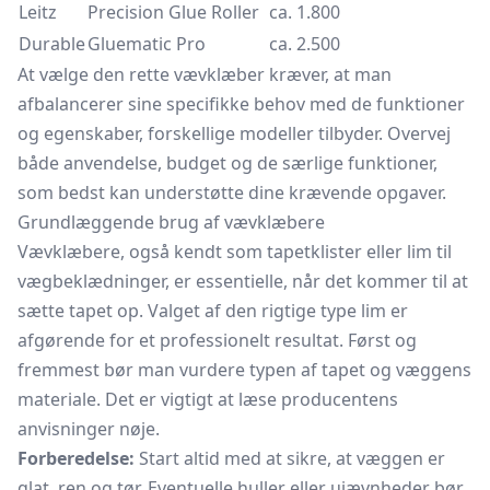
Leitz
Precision Glue Roller
ca. 1.800
Durable
Gluematic Pro
ca. 2.500
At vælge den rette vævklæber kræver, at man
afbalancerer sine specifikke behov med de funktioner
og egenskaber, forskellige modeller tilbyder. Overvej
både anvendelse, budget og de særlige funktioner,
som bedst kan understøtte dine krævende opgaver.
Grundlæggende brug af vævklæbere
Vævklæbere, også kendt som
tapetklister
eller lim til
vægbeklædninger, er essentielle, når det kommer til at
sætte tapet op. Valget af den rigtige type lim er
afgørende for et professionelt resultat. Først og
fremmest bør man vurdere typen af tapet og væggens
materiale. Det er vigtigt at læse producentens
anvisninger nøje.
Forberedelse:
Start altid med at sikre, at væggen er
glat, ren og tør. Eventuelle huller eller ujævnheder bør