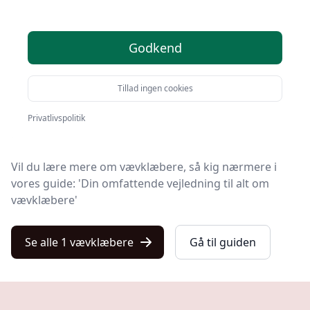
Søger du efter de bedste vævklæbere? På Kulturnet
Godkend
har vi udvalgt de 1 mest populære produkter, så du
nemt kan træffe et godt valg.
Tillad ingen cookies
Hvad enten du leder efter kvalitet, et prisvenligt valg,
en specifik model eller gratis levering på vævklæber,
Privatlivspolitik
har vi gjort arbejdet nemt for dig med vores liste.
Vil du lære mere om vævklæbere, så kig nærmere i
vores guide: 'Din omfattende vejledning til alt om
vævklæbere'
Se alle 1 vævklæbere
Gå til guiden