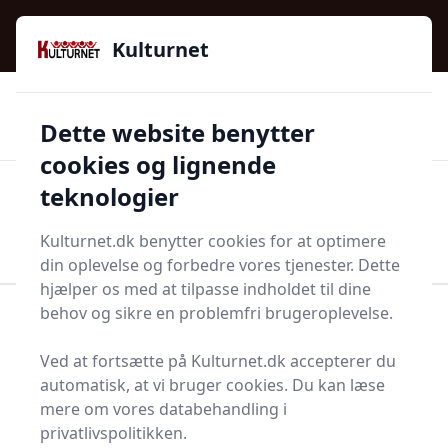
Kulturnet - Alt Det Gode I Livet | Din Kulturguide Siden
e menu
2016
Kulturnet
🌟🌟🌟🌟🌟
🌟
🚚
3.958 produktyper
Hurtig levering
Dette website benytter
🏷️
👍
97 kategorier
Kun godkendte butikker
cookies og lignende
teknologier
Men
Start søgning
Start søgning
Kulturnet.dk benytter cookies for at optimere
din oplevelse og forbedre vores tjenester. Dette
hjælper os med at tilpasse indholdet til dine
behov og sikre en problemfri brugeroplevelse.
Forside
Bolig og indretning
Indretning
Vævklæber
Ved at fortsætte på Kulturnet.dk accepterer du
Top 1 bedste
automatisk, at vi bruger cookies. Du kan læse
mere om vores databehandling i
vævklæbere
privatlivspolitikken.