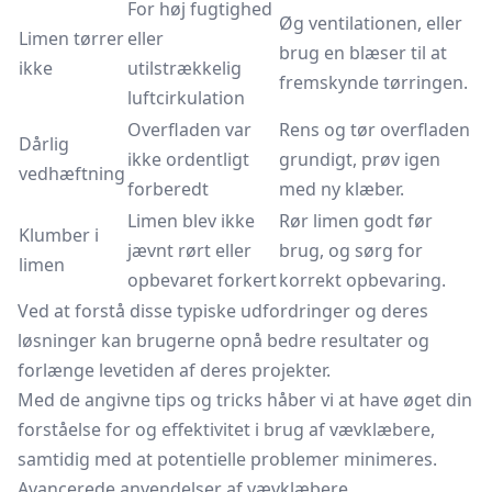
For høj fugtighed
Øg ventilationen, eller
Limen tørrer
eller
brug en blæser til at
ikke
utilstrækkelig
fremskynde tørringen.
luftcirkulation
Overfladen var
Rens og tør overfladen
Dårlig
ikke ordentligt
grundigt, prøv igen
vedhæftning
forberedt
med ny klæber.
Limen blev ikke
Rør limen godt før
Klumber i
jævnt rørt eller
brug, og sørg for
limen
opbevaret forkert
korrekt opbevaring.
Ved at forstå disse typiske udfordringer og deres
løsninger kan brugerne opnå bedre resultater og
forlænge levetiden af deres projekter.
Med de angivne tips og tricks håber vi at have øget din
forståelse for og effektivitet i brug af vævklæbere,
samtidig med at potentielle problemer minimeres.
Avancerede anvendelser af vævklæbere