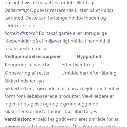
hurtigt, hvis de udsættes for luft eller fugt.
Opbevaring:
Opbevar resterende klister på et køligt,
tørt sted. Dette kan forlænge holdbarheden og
reducere spild.
Korrekt disposal:
Bortskaf gamle eller ubrugelige
klæbemidler på et miljøvenligt måde, i henhold til
lokale bestemmelser.
Vedligeholdelsesopgaver
Hyppighed
Rengøring af værktøj
Efter hver brug
Opbevaring af rester
Umiddelbart efter åbning
Sikkerhedshensyn
Sikkerhed er afgørende, når man arbejder med enhver
form for klæbebaserede produkter. Vævklæbere er
ingen undtagelse og nogle grundlæggende
sikkerhedsforanstaltninger bør altid følges.
Ventilation:
Arbejd i et godt ventileret område for at
minimere indånding af dampe. Åbn vinduer og døre,