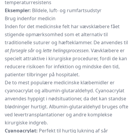
temperaturresistens
Eksempler:
Bildele, luft- og rumfartsudstyr
Brug indenfor medicin
Inden for det medicinske felt har vævsklæbere fået
stigende opmærksomhed som et alternativ til
traditionelle suturer og
hæfteklammer.
De anvendes til
at forsegle sår
og
lette helingsprocessen
. Vævklæbere er
specielt attraktive i kirurgiske procedurer, fordi de kan
reducere risikoen for infektion og mindske den tid,
patienter tilbringer på hospitalet.
De to mest populære medicinske klæbemidler er
cyanoacrylat og albumin-glutaraldehyd. Cyanoacrylat
anvendes hyppigt i nødsituationer, da det kan standse
blødninger hurtigt. Albumin-glutaraldehyd bruges ofte
ved levertransplantationer og andre komplekse
kirurgiske indgreb.
Cyanoacrylat:
Perfekt til hurtig lukning af sår