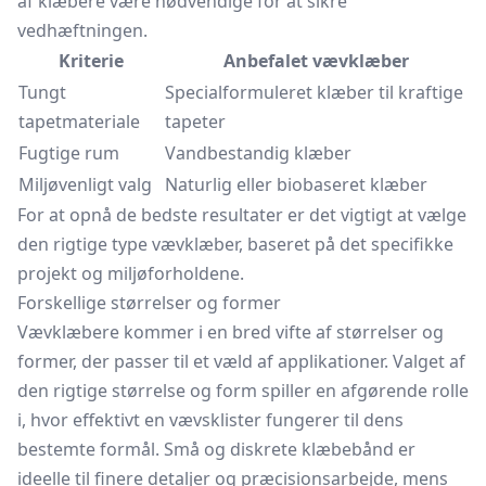
af klæbere være nødvendige for at sikre
vedhæftningen.
Kriterie
Anbefalet vævklæber
Tungt
Specialformuleret klæber til kraftige
tapetmateriale
tapeter
Fugtige rum
Vandbestandig klæber
Miljøvenligt valg
Naturlig eller biobaseret klæber
For at opnå de bedste resultater er det vigtigt at vælge
den rigtige type vævklæber, baseret på det specifikke
projekt og miljøforholdene.
Forskellige størrelser og former
Vævklæbere kommer i en bred vifte af størrelser og
former, der passer til et væld af applikationer. Valget af
den rigtige størrelse og form spiller en afgørende rolle
i, hvor effektivt en vævsklister fungerer til dens
bestemte formål. Små og diskrete klæbebånd er
ideelle til finere detaljer og præcisionsarbejde, mens