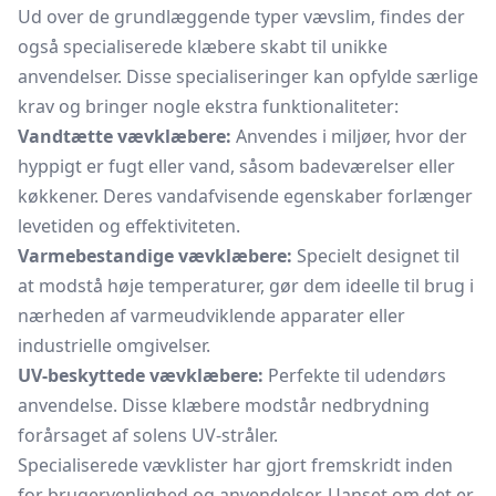
Ud over de grundlæggende typer vævslim, findes der
også specialiserede klæbere skabt til unikke
anvendelser. Disse specialiseringer kan opfylde særlige
krav og bringer nogle ekstra funktionaliteter:
Vandtætte vævklæbere:
Anvendes i miljøer, hvor der
hyppigt er fugt eller vand, såsom badeværelser eller
køkkener. Deres vandafvisende egenskaber forlænger
levetiden og effektiviteten.
Varmebestandige vævklæbere:
Specielt designet til
at modstå høje temperaturer, gør dem ideelle til brug i
nærheden af varmeudviklende apparater eller
industrielle omgivelser.
UV-beskyttede vævklæbere:
Perfekte til udendørs
anvendelse. Disse klæbere modstår nedbrydning
forårsaget af solens UV-stråler.
Specialiserede vævklister har gjort fremskridt inden
for brugervenlighed og anvendelser. Uanset om det er