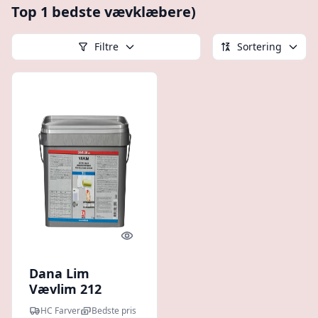
Top 1 bedste vævklæbere)
Filtre
Sortering
Quick look
Dana Lim
Vævlim 212
HC Farver
Bedste pris