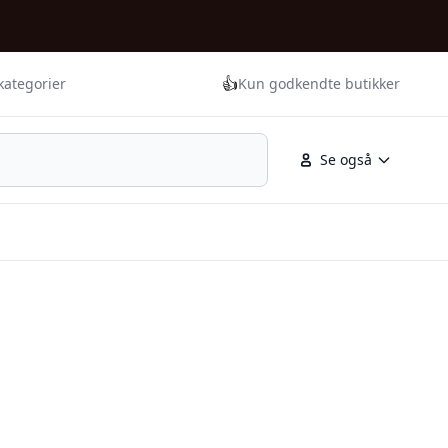
👍
kategorier
Kun godkendte butikker
Se også