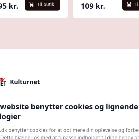
95 kr.
109 kr.
Til butik
Ti
Kulturnet
 her for at læse hele guiden
erdenen af
udbenerknive
, et afgørende værktøj i et
 website benytter cookies og lignende
en erfaren kok eller en nybegynder i køkkenet, vil du
logier
ormålet med denne guide er at oplyse dig om de mange
e anvendelser.
.dk benytter cookies for at optimere din oplevelse og forb
erkniv
egentlig er. I sektionen om
Definition af ud
. Dette hjælper os med at tilpasse indholdet til dine behov o