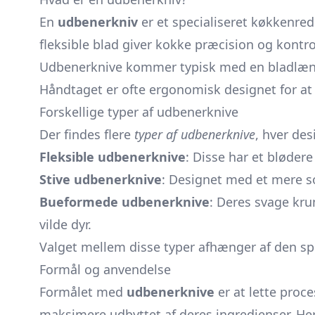
En
udbenerkniv
er et specialiseret køkkenreds
fleksible blad giver kokke præcision og kontr
Udbenerknive kommer typisk med en bladlængde
Håndtaget er ofte ergonomisk designet for at 
Forskellige typer af udbenerknive
Der findes flere
typer af udbenerknive
, hver des
Fleksible udbenerknive
: Disse har et blødere
Stive udbenerknive
: Designet med et mere sol
Bueformede udbenerknive
: Deres svage kr
vilde dyr.
Valget mellem disse typer afhænger af den sp
Formål og anvendelse
Formålet med
udbenerknive
er at lette proc
maksimere udbyttet af deres ingredienser. Her