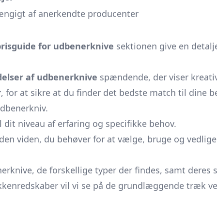
hængigt af anerkendte producenter
prisguide for udbenerknive
sektionen give en detalj
elser af udbenerknive
spændende, der viser kreativ
r
, for at sikre at du finder det bedste match til dine b
udbenerkniv.
 dit niveau af erfaring og specifikke behov.
den viden, du behøver for at vælge, bruge og vedlig
erknive, de forskellige typer der findes, samt deres 
køkkenredskaber vil vi se på de grundlæggende træk 