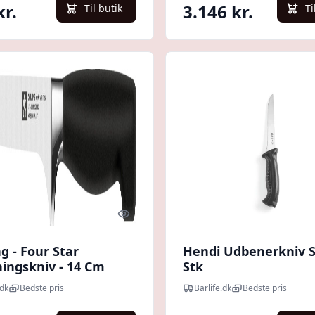
kr.
3.146 kr.
Til butik
Ti
Quick look
ng - Four Star
Hendi Udbenerkniv S
ingskniv - 14 Cm
Stk
dk
Bedste pris
Barlife.dk
Bedste pris