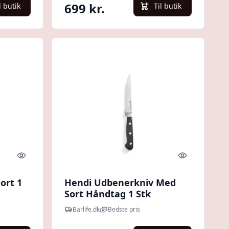
699 kr.
l butik
Til butik
Quick look
Quick look
ort 1
Hendi Udbenerkniv Med
Sort Håndtag 1 Stk
Barlife.dk
Bedste pris