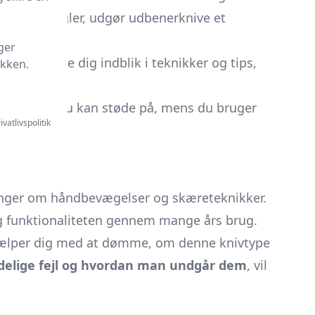
omkring knogler, udgør udbenerknive et
ger
ve
. Vi vil give dig indblik i teknikker og tips,
ikken.
dfordringer, du kan støde på, mens du bruger
ivatlivspolitik
næste køb.
ringer om håndbevægelser og skæreteknikker.
og funktionaliteten gennem mange års brug.
hjælper dig med at dømme, om denne knivtype
delige fejl og hvordan man undgår dem
, vil