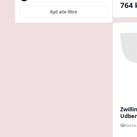
Sort
764 
Ryd alle filtre
Zwilli
Udben
Gucca.