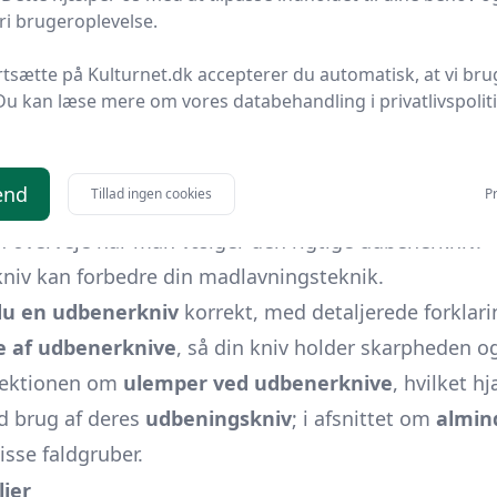
i brugeroplevelse.
t fleksibelt blad, designet til nemt at kunne skære 
at brug.
rtsætte på Kulturnet.dk accepterer du automatisk, at vi bru
 at kende til
bedste praksis for brug af udbenerkni
Du kan læse mere om vores databehandling i privatlivspolit
v uden at slippe kontrollen over præcisionen.
yde kreative ideer og tricks til at løse almindelige u
end
Tillad ingen cookies
Pr
sråd kan du træffe informerede beslutninger om dit 
n overveje når man vælger den rigtige udbenerkniv.
kniv kan forbedre din madlavningsteknik.
du en udbenerkniv
korrekt, med detaljerede forkla
e af udbenerknive
, så din kniv holder skarpheden 
 sektionen om
ulemper ved udbenerknive
, hvilket 
ed brug af deres
udbeningskniv
; i afsnittet om
almin
sse faldgruber.
ljer