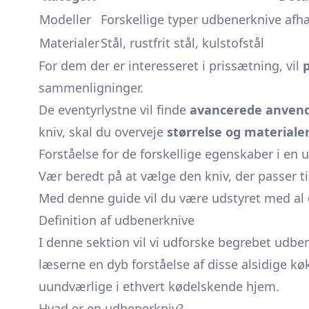
Modeller
Forskellige typer udbenerknive af
Materialer
Stål, rustfrit stål, kulstofstål
For dem der er interesseret i prissætning, vil
sammenligninger.
De eventyrlystne vil finde
avancerede anvend
kniv, skal du overveje
størrelse og materiale
Forståelse for de forskellige egenskaber i en 
Vær beredt på at vælge den kniv, der passer til
Med denne guide vil du være udstyret med al 
Definition af udbenerknive
I denne sektion vil vi udforske begrebet udben
læserne en dyb forståelse af disse alsidige 
uundværlige i ethvert kødelskende hjem.
Hvad er en udbenerkniv?