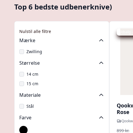
Top 6 bedste udbenerknive)
Nulstil alle filtre
Udsalg -
Mærke
Zwilling
Størrelse
14 cm
15 cm
Materiale
Qookw
Stål
Rose
Farve
Qookw
899 kr.