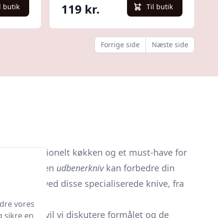
119 kr.
l butik
Til butik
Forrige side
Næste side
hvert professionelt køkken og et must-have for
 opdage, at en
udbenerkniv
kan forbedre din
 facetter ved disse specialiserede knive, fra
edre vores
benerknive
vil vi diskutere formålet og de
g sikre en