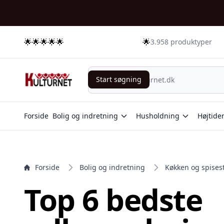
e menu
🌟🌟🌟🌟🌟
🌟
3.958 produktyper
Start søgning
Start søgning
Forside
Bolig og indretning
Husholdning
Højtide
Forside
Bolig og indretning
Køkken og spises
Top 6 bedste