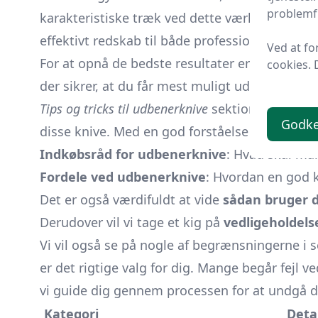
problemfr
karakteristiske træk ved dette værktøj. Med e
effektivt redskab til både professionel og priv
Ved at fo
For at opnå de bedste resultater er det vigtigt
cookies. 
der sikrer, at du får mest muligt ud af din kni
Tips og tricks til udbenerknive
sektionen vil tilb
Godk
disse knive. Med en god forståelse af indkøb
Indkøbsråd for udbenerknive
: Hvad skal ma
Fordele ved udbenerknive
: Hvordan en god 
Det er også værdifuldt at vide
sådan bruger 
Derudover vil vi tage et kig på
vedligeholdels
Vi vil også se på nogle af begrænsningerne i
er det rigtige valg for dig. Mange begår fejl v
vi guide dig gennem processen for at undgå di
Kategori
Deta