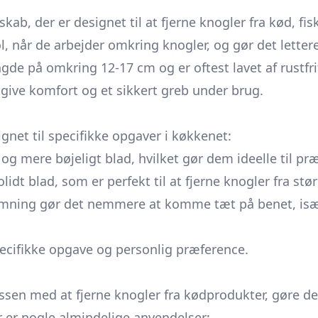
kab, der er designet til at fjerne knogler fra kød, fi
ol, når de arbejder omkring knogler, og gør det lett
 på omkring 12-17 cm og er oftest lavet af rustfrit 
give komfort og et sikkert greb under brug.
ignet til specifikke opgaver i køkkenet:
 og mere bøjeligt blad, hvilket gør dem ideelle til præc
idt blad, som er perfekt til at fjerne knogler fra st
umning gør det nemmere at komme tæt på benet, især 
ecifikke opgave og personlig præference.
essen med at fjerne knogler fra kødprodukter, gøre d
 er nogle almindelige anvendelser: