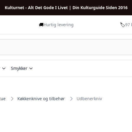
Kulturnet - Alt Det Gode I Livet | Din Kulturguide Siden 2016
🚚
🏷️
Hurtig levering
97 
r
Smykker
tue
Køkkenknive og tilbehør
Udbenerkniv