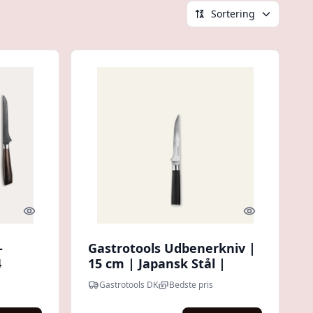
Sortering
Quick look
Quick look
-
Gastrotools Udbenerkniv |
4
15 cm | Japansk Stål |
nerkniv
Køkkenkniv
Gastrotools DK
Bedste pris
 - Nu: