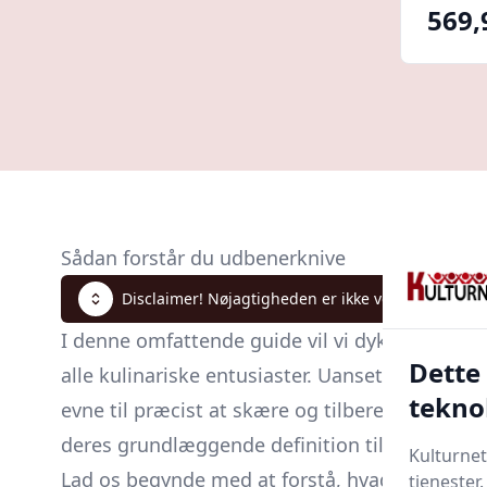
569,
Sådan forstår du udbenerknive
Disclaimer! Nøjagtigheden er ikke verificeret. Klik
I denne omfattende guide vil vi dykke ned i v
Dette
alle kulinariske entusiaster. Uanset om du er 
tekno
evne til præcist at skære og tilberede kød. F
deres grundlæggende definition til avancered
Kulturnet
Lad os begynde med at forstå, hvad en
udben
tjenester