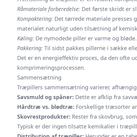
Råmateriale forberedelse:
Det første skridt er s
Kompaktering:
Det tørrede materiale presses g
materialet naturligt uden tilsætning af kemis
Køling:
De nymodede piller er varme og bløde.
Pakkering:
Til sidst pakkes pillerne i sække ell
Det er en energieffektiv proces, da den ofte 
komprimeringsprocessen.
Sammensætning
Træpillers sammensætning varierer, afhængig
Savsmuld og spåner:
Dette er afklip fra sav
Hårdtræ vs. blødtræ:
Forskellige træsorter a
Skovrestprodukter:
Rester fra skovbrug, som
Typisk er der ingen tilsatte kemikalier i træpil
Distribution af træpiller:
Herunder er en tabe