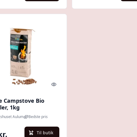
Quick look
te Campstove Bio
ler, 1kg
shuset Aulum
Bedste pris
kr.
Til butik