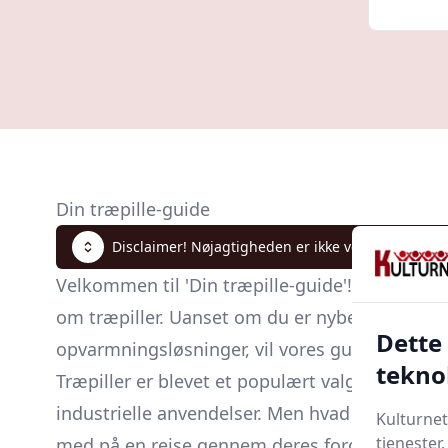
Din træpille-guide
Disclaimer! Nøjagtigheden er ikke verificeret. Klik
Velkommen til 'Din træpille-guide'! Denne omfa
om træpiller. Uanset om du er nybegynder, der
Dette
opvarmningsløsninger, vil vores guide føre di
tekno
Træpiller er blevet et populært valg inden fo
industrielle anvendelser. Men hvad er det præc
Kulturnet
tjenester
med på en rejse gennem deres fordele og ulem