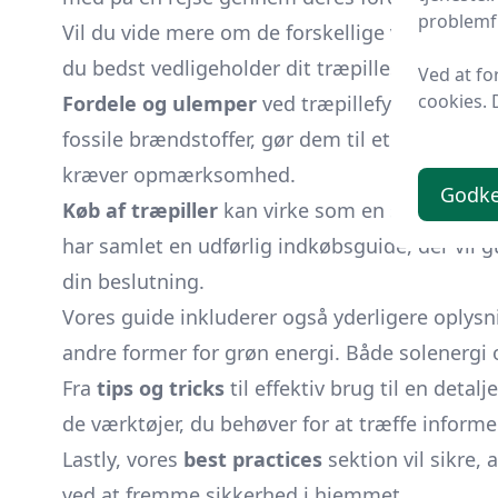
problemfr
Vil du vide mere om de forskellige varianter, s
du bedst vedligeholder dit træpillesystem for
Ved at fo
cookies. 
Fordele og ulemper
ved træpillefyring er of
fossile brændstoffer, gør dem til et miljøven
kræver opmærksomhed.
Godk
Køb af træpiller
kan virke som en simpel opga
har samlet en udførlig indkøbsguide, der vil gu
din beslutning.
Vores guide inkluderer også yderligere oplys
andre former for grøn energi. Både solenergi
Fra
tips og tricks
til effektiv brug til en detalj
de værktøjer, du behøver for at træffe inform
Lastly, vores
best practices
sektion vil sikre,
ved at fremme sikkerhed i hjemmet.