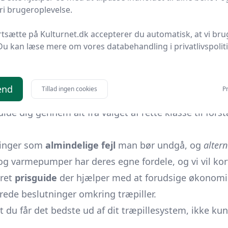
i brugeroplevelse.
om træbriketter, der er tilgængelige på markedet? Elle
 optimal ydeevne og levetid? Vi dækker det hele.
rtsætte på Kulturnet.dk accepterer du automatisk, at vi bru
Du kan læse mere om vores databehandling i privatlivspolit
te diskuterede emner. De miljømæssige fordele, så
ligt valg. Men der er også nødvendige hensyn som
effe
end
Tillad ingen cookies
Pr
ve, men de forskellige kvaliteter og produktionsmet
ide dig gennem alt fra valget af rette klasse til for
ninger som
almindelige fejl
man bør undgå, og
altern
 og
varmepumper
har deres egne fordele, og vi vil kor
eret
prisguide
der hjælper med at forudsige økonomiske
erede beslutninger omkring træpiller.
 at du får det bedste ud af dit træpillesystem, ikke k