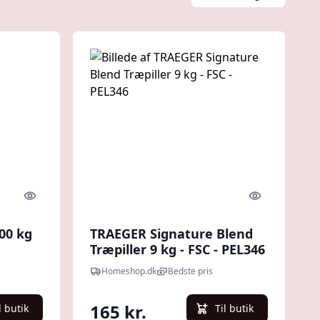
Quick look
Quick look
200 kg
TRAEGER Signature Blend
Træpiller 9 kg - FSC - PEL346
Homeshop.dk
Bedste pris
165 kr.
l butik
Til butik