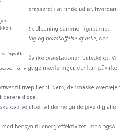
r er du interesseret i at finde ud af, hvordan
ger
ikken.
som lavere CO2-udledning sammenlignet med
ktiv opbevaring
og
bortskaffelse af aske
, der
ivatlivspolitik
oder kan påvirke præstationen betydeligt. Vi
ståelsen af vigtige mærkninger, der kan påvirke
ativer
til træpiller til dem, der måske overvejer
t berøre disse.
 overvejelser, vil denne guide give dig alle
un med hensyn til energieffektivitet, men også