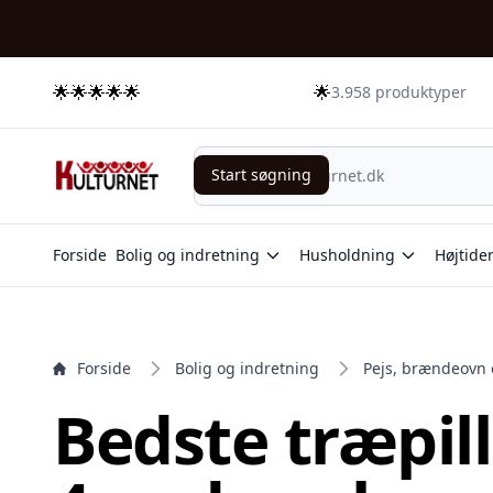
e menu
🌟🌟🌟🌟🌟
🌟
3.958 produktyper
Start søgning
Start søgning
Forside
Bolig og indretning
Husholdning
Højtide
Forside
Bolig og indretning
Pejs, brændeovn 
Bedste træpille