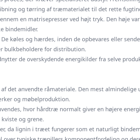
libning og tørring af træmaterialet til det rette fugt
ennem en matrisepresser ved højt tryk. Den høje va
ke bindemidler.
 De køles og hærdes, inden de opbevares eller sende
er bulkbeholdere for distribution.
udnytter de overskydende energikilder fra selve prod
 af det anvendte råmateriale. Den mest almindelige
værker og møbelproduktion.
nvendes, hvor hårdtræ normalt giver en højere energ
 kviste og grene.
ler, da lignin i træet fungerer som et naturligt binde
l over typiske træpillers komponentfordeling og der