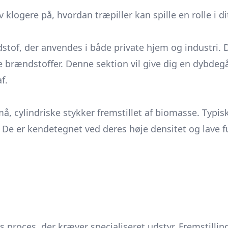
 klogere på, hvordan træpiller kan spille en rolle i di
dstof, der anvendes i både private hjem og industri. 
rændstoffer. Denne sektion vil give dig en dybdegåe
f.
små, cylindriske stykker fremstillet af biomasse. Typ
e er kendetegnet ved deres høje densitet og lave fug
ks proces, der kræver specialiseret udstyr. Fremstilli