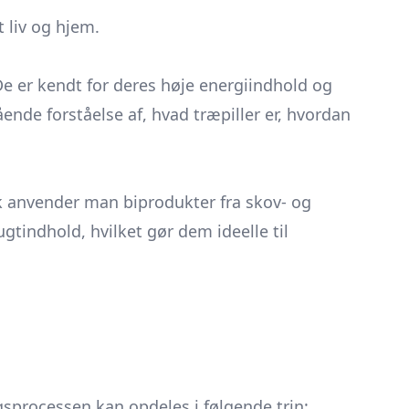
t liv og hjem.
De er kendt for deres høje energiindhold og
nde forståelse af, hvad træpiller er, hvordan
isk anvender man biprodukter fra skov- og
tindhold, hvilket gør dem ideelle til
ngsprocessen kan opdeles i følgende trin: