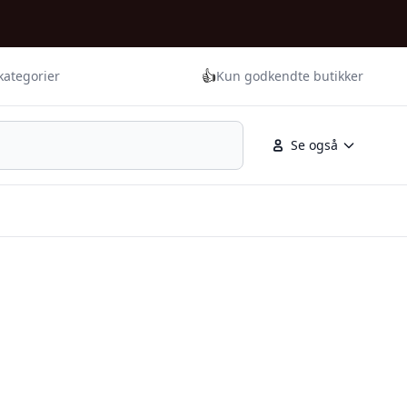
👍
kategorier
Kun godkendte butikker
Se også