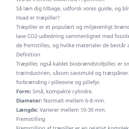
Så læn dig tilbage, udforsk vores guide, og bliv
Hvad er træpiller?
Træpiller er et populært og miljøvenligt bræn
lave CO2-udledning sammenlignet med fossile b
de fremstilles, og hvilke materialer de består a
Definition
Træpiller, også kaldet biobrændstofpiller, er 
træindustrien, såsom savsmuld og træspåner. D
forbrænding i pilleovne og pillefyr.
Form:
Små, kompakte cylindre.
Diameter:
Normalt mellem 6-8 mm.
Længde:
Varierer mellem 10-30 mm.
Fremstilling
Fremstilling af træpiller er en relativt komple