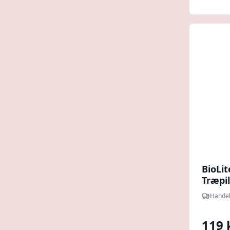
BioLi
Træpil
Handel
119 