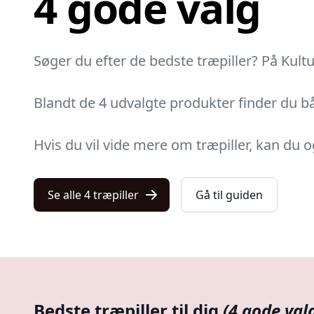
4 gode valg
Søger du efter de bedste træpiller? På Kult
Blandt de 4 udvalgte produkter finder du båd
Hvis du vil vide mere om træpiller, kan du o
Se alle 4 træpiller
Gå til guiden
Bedste træpiller til dig
(4 gode val