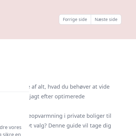
Forrige side
Næste side
 forståelse af alt, hvad du behøver at vide
n bruger på jagt efter optimerede
ervejelser.
 fra hjemmeopvarmning i private boliger til
et attraktivt valg? Denne guide vil tage dig
edre vores
g sikre en