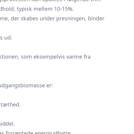
indhold, typisk mellem 10-15%.
rme, der skabes under presningen, binder
s ud.
uktionen, som eksempelvis varme fra
 udgangsbiomasse er:
itæthed.
middel.
es forventede energiudbytte.