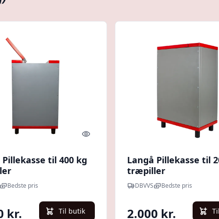
Quick look
Pillekasse til 400 kg
Langå Pillekasse til 
ler
træpiller
Bedste pris
DBVVS
Bedste pris
0 kr.
2.000 kr.
Til butik
Ti