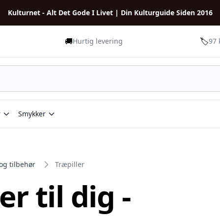
Kulturnet - Alt Det Gode I Livet | Din Kulturguide Siden 2016
🚚
🏷️
Hurtig levering
97 
r
Smykker
og tilbehør
Træpiller
r til dig -