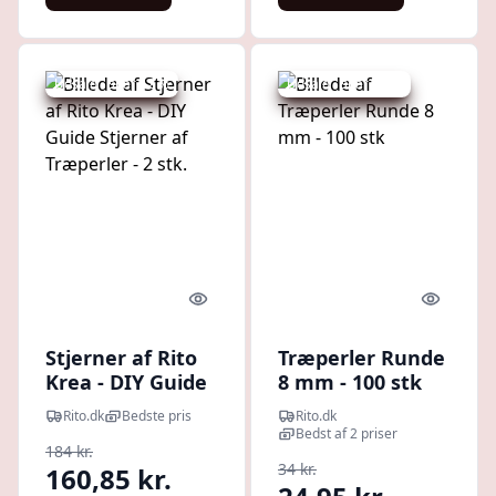
Udsalg - spar 12 %
Udsalg - spar 26 %
Quick look
Quick l
Stjerner af Rito
Træperler Runde
Krea - DIY Guide
8 mm - 100 stk
Stjerner af
Rito.dk
Bedste pris
Rito.dk
Træperler - 2 stk.
Bedst af 2 priser
184 kr.
34 kr.
160,85 kr.