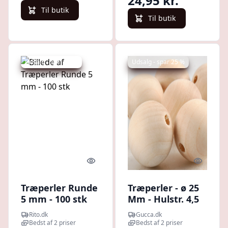
24,95 kr.
Til butik
Til butik
Udsalg - spar 43 %
Udsalg - spar 25 %
Quick look
Quick l
Træperler Runde
Træperler - ø 25
5 mm - 100 stk
Mm - Hulstr. 4,5
Mm - 8 Stk.
Rito.dk
Gucca.dk
Bedst af 2 priser
Bedst af 2 priser