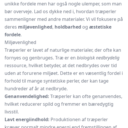
unikke fordele men har også nogle ulemper, som man
bør overveje. Lad os dykke ned i, hvordan træperler
sammenligner med andre materialer. Vi vil fokusere på
deres
miljøvenlighed
,
holdbarhed
og
æstetiske
fordele
.
Miljøvenlighed
Træperler er lavet af naturlige materialer, der ofte kan
fornyes og genbruges. Træ er en
biologisk nedbrydelig
ressource, hvilket betyder, at det nedbrydes over tid
uden at forurene miljøet. Dette er en væsentlig fordel i
forhold til mange syntetiske perler, der kan tage
hundreder af år at nedbryde.
Genanvendelighed:
Træperler kan ofte genanvendes,
hvilket reducerer spild og fremmer en bæredygtig
livsstil.
Lavt energiindhold:
Produktionen af træperler
kræver normalt mindre energi end fremstillingen af