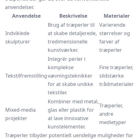
anvendelser.
Anvendelse
Beskrivelse
Materialer
Brug af træperler til
Varierende
Indviklede
at skabe detaljerede,
størrelser og
skulpturer
tredimensionelle
farver af
kunstværker.
træperler
Integrér perler i
komplekse
Fine træperler,
Tekstilfremstilling
vævningsteknikker
slidstærke
for at skabe unikke
trådmaterialer
tekstiler.
Kombiner med metal,
Træperler,
Mixed-media
glas eller plastik for
andre
projekter
at lave innovative
medietyper
kunstelementer.
Træperler tilbyder potentielt uendelige muligheder for