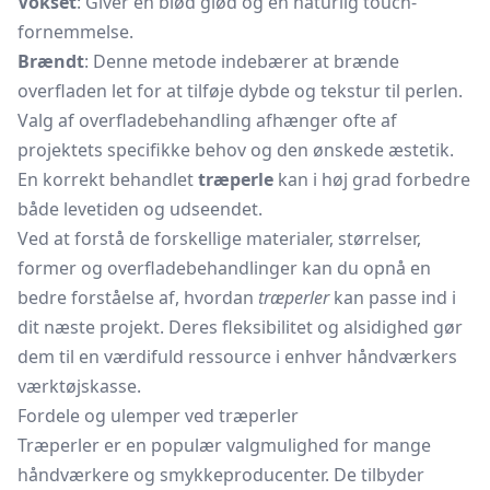
Vokset
: Giver en blød glød og en naturlig touch-
fornemmelse.
Brændt
: Denne metode indebærer at brænde
overfladen let for at tilføje dybde og tekstur til perlen.
Valg af overfladebehandling afhænger ofte af
projektets specifikke behov og den ønskede æstetik.
En korrekt behandlet
træperle
kan i høj grad forbedre
både levetiden og udseendet.
Ved at forstå de forskellige materialer, størrelser,
former og overfladebehandlinger kan du opnå en
bedre forståelse af, hvordan
træperler
kan passe ind i
dit næste projekt. Deres fleksibilitet og alsidighed gør
dem til en værdifuld ressource i enhver håndværkers
værktøjskasse.
Fordele og ulemper ved træperler
Træperler er en populær valgmulighed for mange
håndværkere og smykkeproducenter. De tilbyder