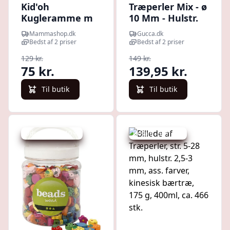
Kid'oh
Træperler Mix - ø
Kugleramme m
10 Mm - Hulstr.
Træperler - 1-10
2,5-3 Mm -
Mammashop.dk
Gucca.dk
Forskellige
Bedst af 2 priser
Bedst af 2 priser
Farver - 500 G
129 kr.
149 kr.
75 kr.
139,95 kr.
Til butik
Til butik
Udsalg - spar 10 %
Udsalg - spar 2 %