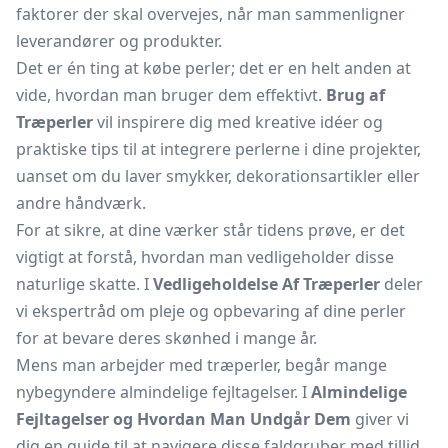
faktorer der skal overvejes, når man sammenligner
leverandører og produkter.
Det er én ting at købe perler; det er en helt anden at
vide, hvordan man bruger dem effektivt.
Brug af
Træperler
vil inspirere dig med kreative idéer og
praktiske tips til at integrere perlerne i dine projekter,
uanset om du laver smykker, dekorationsartikler eller
andre håndværk.
For at sikre, at dine værker står tidens prøve, er det
vigtigt at forstå, hvordan man vedligeholder disse
naturlige skatte. I
Vedligeholdelse Af Træperler
deler
vi ekspertråd om pleje og opbevaring af dine perler
for at bevare deres skønhed i mange år.
Mens man arbejder med træperler, begår mange
nybegyndere almindelige fejltagelser. I
Almindelige
Fejltagelser og Hvordan Man Undgår Dem
giver vi
dig en guide til at navigere disse faldgruber med tillid