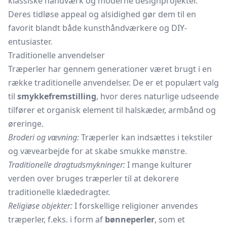
klassiske håndværk og moderne designprojekter.
Deres tidløse appeal og alsidighed gør dem til en
favorit blandt både kunsthåndværkere og DIY-
entusiaster.
Traditionelle anvendelser
Træperler har gennem generationer været brugt i en
række traditionelle anvendelser. De er et populært valg
til
smykkefremstilling
, hvor deres naturlige udseende
tilfører et organisk element til halskæder, armbånd og
øreringe.
Broderi og vævning:
Træperler kan indsættes i tekstiler
og vævearbejde for at skabe smukke mønstre.
Traditionelle dragtudsmykninger:
I mange kulturer
verden over bruges træperler til at dekorere
traditionelle klædedragter.
Religiøse objekter:
I forskellige religioner anvendes
træperler, f.eks. i form af
bønneperler
, som et