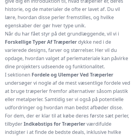
give dig en introduktion til, hvad træperler er, deres
historie, og de materialer de ofte er lavet af. Du vil
lære, hvordan disse perler fremstilles, og hvilke
egenskaber der gør hver type unik.
Når du har fået styr på det grundlæggende, vil vi i
Forskellige Typer Af Træperler
dykke ned i de
varierede designs, farver og størrelser. Her vil du
opdage, hvordan valget af perlemateriale kan påvirke
dine projekters udseende og funktionalitet.
I sektionen
Fordele og Ulemper Ved Træperler
undersøger vi nogle af de mest væsentlige fordele ved
at bruge træperler fremfor alternativer såsom plastik
eller metalperler. Samtidig ser vi også på potentielle
udfordringer og hvordan man bedst afbøder disse.
For dem, der er klar til at købe deres første sæt perler,
tilbyder
Indkøbstips for Træperler
værdifulde
indsigter i at finde de bedste deals, inklusive hvilke