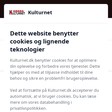
Kulturnet - Alt Det Gode I Livet | Din Kulturguide Siden
e menu
2016
Kulturnet
🌟🌟🌟🌟🌟
🌟
🚚
3.958 produktyper
Hurtig levering
Dette website benytter
🏷️
👍
97 kategorier
Kun godkendte butikker
cookies og lignende
teknologier
Men
Start søgning
Start søgning
Kulturnet.dk benytter cookies for at optimere
din oplevelse og forbedre vores tjenester. Dette
hjælper os med at tilpasse indholdet til dine
behov og sikre en problemfri brugeroplevelse.
Forside
Bolig og indretning
Terrasse og have
Træperler
Ved at fortsætte på Kulturnet.dk accepterer du
Træperler - 102 på lager
automatisk, at vi bruger cookies. Du kan læse
mere om vores databehandling i
privatlivspolitikken.