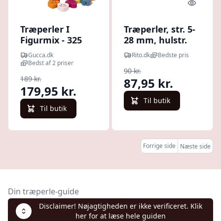
Quick look
Quick l
Træperler I
Træperler, str. 5-
Figurmix - 325
28 mm, hulstr.
Stk
2,5-3 mm, ass.
Gucca.dk
Rito.dk
Bedste pris
farver, kinesisk
Bedst af 2 priser
90 kr.
bærtræ, 175 g,
189 kr.
87,95 kr.
400ml, ca. 466
179,95 kr.
stk.
Til butik
Til butik
Forrige side
Næste side
Din træperle-guide
Disclaimer! Nøjagtigheden er ikke verificeret. Klik
her for at læse hele guiden