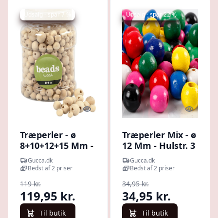
Udsalg - spar 7 %
Udsalg - spar 22 %
Quick look
Quick l
Træperler - ø
Træperler Mix - ø
8+10+12+15 Mm -
12 Mm - Hulstr. 3
Hulstr. 2-3 Mm -
Mm - Forskellige
Gucca.dk
Gucca.dk
400 Ml - 175 G
Farver - 22 G
Bedst af 2 priser
Bedst af 2 priser
119 kr.
34,95 kr.
119,95 kr.
34,95 kr.
Til butik
Til butik