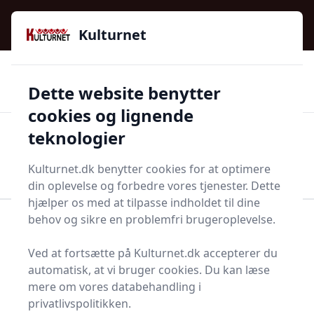
Kulturnet - Alt Det Gode I Livet | Din Kulturguide Siden
e menu
2016
Kulturnet
🌟🌟🌟🌟🌟
🌟
🚚
3.958 produktyper
Hurtig levering
Dette website benytter
🏷️
👍
97 kategorier
Kun godkendte butikker
cookies og lignende
teknologier
Men
Start søgning
Start søgning
Kulturnet.dk benytter cookies for at optimere
din oplevelse og forbedre vores tjenester. Dette
hjælper os med at tilpasse indholdet til dine
behov og sikre en problemfri brugeroplevelse.
Forside
Husholdning
Tøjvask
Tørretårn
Ved at fortsætte på Kulturnet.dk accepterer du
Bedste tørretårne til dig
automatisk, at vi bruger cookies. Du kan læse
- 9 gode valg
mere om vores databehandling i
privatlivspolitikken.