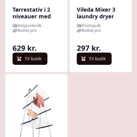
Tørrestativ i 2
Vileda Mixer 3
niveauer med
laundry dryer
hjul - 60 × 70 ×
Boligcenter.dk
Proshop.dk
106 cm,
Bedste pris
Bedste pris
sølvfarvet
629 kr.
297 kr.
Til butik
Til butik