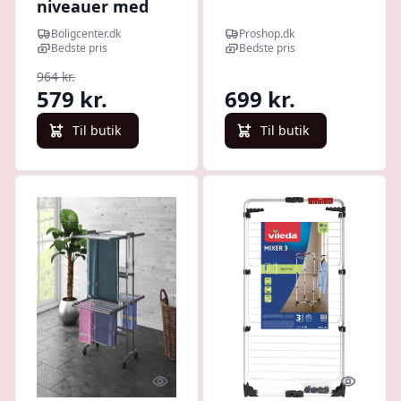
niveauer med
hjul - 60 × 70 ×
Boligcenter.dk
Proshop.dk
129 cm,
Bedste pris
Bedste pris
sølvfarvet
964 kr.
579 kr.
699 kr.
Til butik
Til butik
Quick look
Quick l