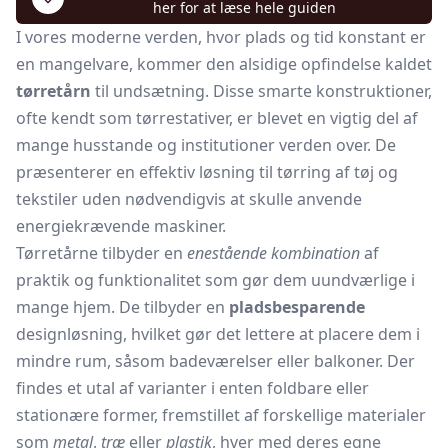
her for at læse hele guiden
I vores moderne verden, hvor plads og tid konstant er
en mangelvare, kommer den alsidige opfindelse kaldet
tørretårn
til undsætning. Disse smarte konstruktioner,
ofte kendt som tørrestativer, er blevet en vigtig del af
mange husstande og institutioner verden over. De
præsenterer en effektiv løsning til tørring af tøj og
tekstiler uden nødvendigvis at skulle anvende
energiekrævende maskiner.
Tørretårne tilbyder en
enestående kombination
af
praktik og funktionalitet som gør dem uundværlige i
mange hjem. De tilbyder en
pladsbesparende
designløsning, hvilket gør det lettere at placere dem i
mindre rum, såsom badeværelser eller balkoner. Der
findes et utal af varianter i enten foldbare eller
stationære former, fremstillet af forskellige materialer
som
metal
,
træ
eller
plastik
, hver med deres egne