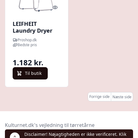
Quick look
LEIFHEIT
Laundry Dryer
Tower 190
Proshop.dk
Bedste pris
1.182 kr.
Til butik
Forrige side
Næste side
Kulturnet.dk's vejledning til tørretårne
Disclaimer! Nøjagtigheden er ikke verificeret. Klik