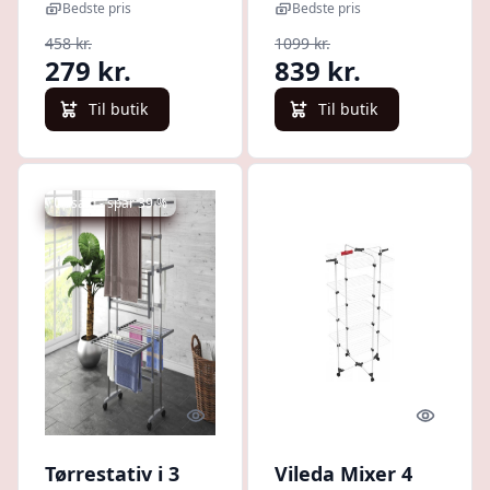
niveauer,
sølv
Bedste pris
Bedste pris
højdejusterbart
458 kr.
1099 kr.
279 kr.
839 kr.
Til butik
Til butik
Udsalg - spar 39 %
Quick look
Quick l
Tørrestativ i 3
Vileda Mixer 4