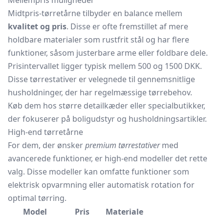
Mellempris muligheder
Midtpris-tørretårne tilbyder en balance mellem
kvalitet og pris
. Disse er ofte fremstillet af mere
holdbare materialer som rustfrit stål og har flere
funktioner, såsom justerbare arme eller foldbare dele.
Prisintervallet ligger typisk mellem 500 og 1500 DKK.
Disse tørrestativer er velegnede til gennemsnitlige
husholdninger, der har regelmæssige tørrebehov.
Køb dem hos større detailkæder eller specialbutikker,
der fokuserer på boligudstyr og husholdningsartikler.
High-end tørretårne
For dem, der ønsker
premium tørrestativer
med
avancerede funktioner, er high-end modeller det rette
valg. Disse modeller kan omfatte funktioner som
elektrisk opvarmning eller automatisk rotation for
optimal tørring.
Model
Pris
Materiale