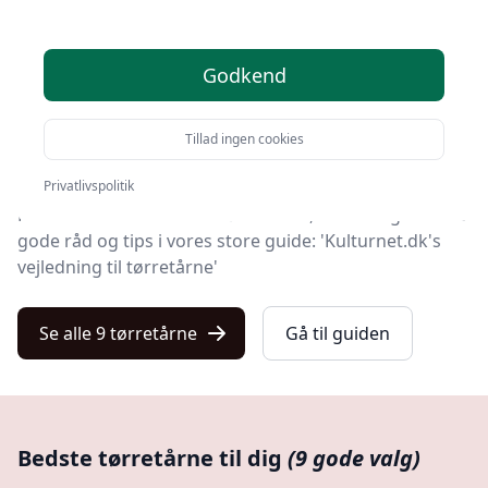
Leder du efter de bedste tørretårne? På Kulturnet har
vi udvalgt 9 produkter, så du let kan finde din favorit.
Godkend
Uanset om du ønsker kvalitet, tilbud på tørretårne, en
bestemt type eller fri levering, kan du finde det bedste
Tillad ingen cookies
valg blandt vores 9 udvalgte produkter her.
Privatlivspolitik
Hvis du vil vide mere om tørretårne, kan du også finde
gode råd og tips i vores store guide: 'Kulturnet.dk's
vejledning til tørretårne'
Se alle 9 tørretårne
Gå til guiden
Bedste tørretårne til dig
(9 gode valg)