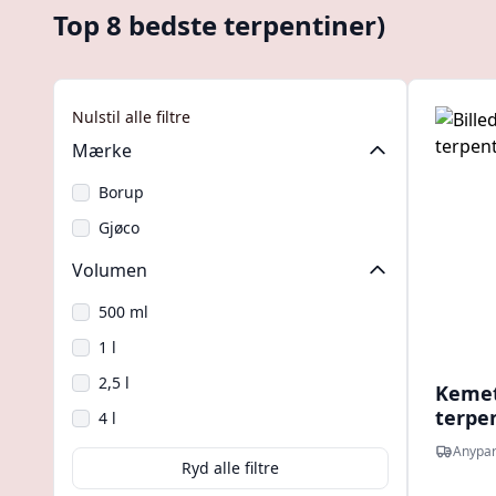
Top 8 bedste terpentiner)
Nulstil alle filtre
Mærke
Borup
Gjøco
Volumen
500 ml
1 l
2,5 l
Kemet
terpen
4 l
Anypar
Ryd alle filtre