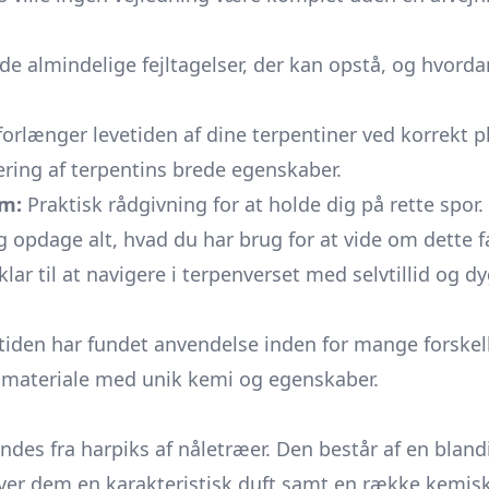
il de almindelige fejltagelser, der kan opstå, og hvord
rlænger levetiden af dine terpentiner ved korrekt pl
ring af terpentins brede egenskaber.
em:
Praktisk rådgivning for at holde dig på rette spor.
it og opdage alt, hvad du har brug for at vide om dett
lar til at navigere i terpenverset med selvtillid og d
tiden har fundet anvendelse inden for mange forskell
gt materiale med unik kemi og egenskaber.
des fra harpiks af nåletræer. Den består af en blandi
 giver dem en karakteristisk duft samt en række kemis