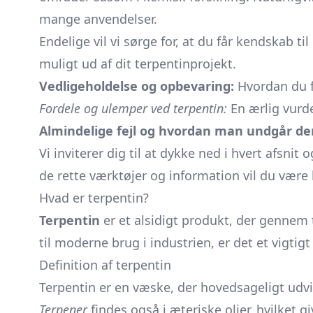
mange anvendelser.
Endelige vil vi sørge for, at du får kendskab t
muligt ud af dit terpentinprojekt.
Vedligeholdelse og opbevaring:
Hvordan du fo
Fordele og ulemper ved terpentin:
En ærlig vurde
Almindelige fejl og hvordan man undgår d
Vi inviterer dig til at dykke ned i hvert afsn
de rette værktøjer og information vil du være k
Hvad er terpentin?
Terpentin
er et alsidigt produkt, der gennem 
til moderne brug i industrien, er det et vigti
Definition af terpentin
Terpentin er en væske, der hovedsageligt udvin
Terpener
findes også i æteriske olier, hvilket