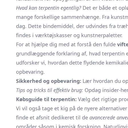
Hvad kan terpentin egentlig?
Det er både et oplø
mange forskellige sammenhænge. Fra kunstmale
dag. Dette bindemiddel, der udvindes fra træh
findes i værktøjskasser og kunstnerpaletter.
For at hjælpe dig med at forstå den fulde
vift
grundlæggende forklaring af, hvad terpentin er
udforsker vi, hvordan dette flydende kemikali
opbevaring.
Sikkerhed og opbevaring:
Lær hvordan du opbe
Tips og tricks til effektiv brug:
Opdag insider-hem
Købsguide til terpentin:
Vælg det rigtige pro
Vi vil også tage et kig på de nyere alternative
finde et afsnit dedikeret til de
avancerede anve
områder såsom i kemisk forskning. Naturligvis