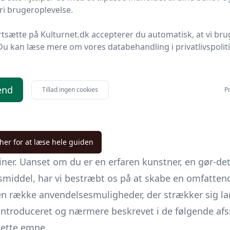
.
56 kr.
Til butik
Ti
i brugeroplevelse.
rtsætte på Kulturnet.dk accepterer du automatisk, at vi bru
Du kan læse mere om vores databehandling i privatlivspolit
end
Tillad ingen cookies
Pr
 her for at læse hele guiden
iner. Uanset om du er en erfaren kunstner, en gør-det-
middel, har vi bestræbt os på at skabe en omfattende
r en række anvendelsesmuligheder, der strækker sig l
 introduceret og nærmere beskrevet i de følgende afsni
dette emne.