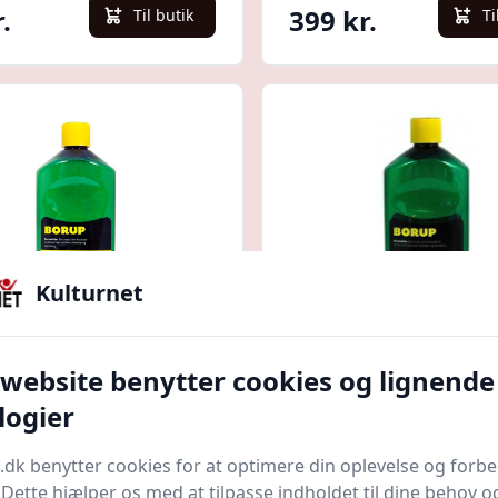
.
399 kr.
Til butik
Ti
Kulturnet
Quick look
 website benytter cookies og lignende
 Lugtsvag Terpentin
Borup Terpentin Min
logier
l
ver
Bedste pris
BNFarver.dk
Bedste pris
.dk benytter cookies for at optimere din oplevelse og forb
. Dette hjælper os med at tilpasse indholdet til dine behov o