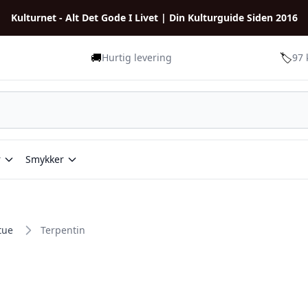
Kulturnet - Alt Det Gode I Livet | Din Kulturguide Siden 2016
🚚
🏷️
Hurtig levering
97 
r
Smykker
tue
Terpentin