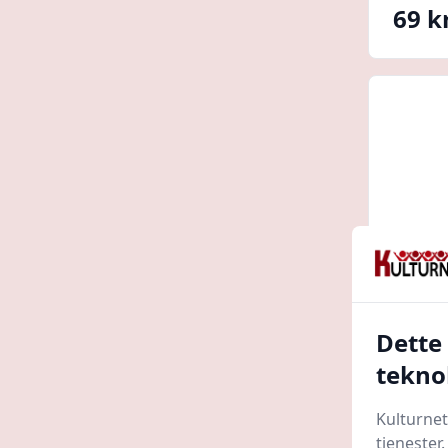
69 kr
Dette
Borup
tekno
500 m
HC Far
Kulturnet
tjenester