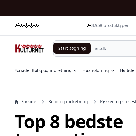
e menu
🌟🌟🌟🌟🌟
🌟
3.958 produktyper
Start søgning
Start søgning
Forside
Bolig og indretning
Husholdning
Højtide
Forside
Bolig og indretning
Køkken og spises
Top 8 bedste