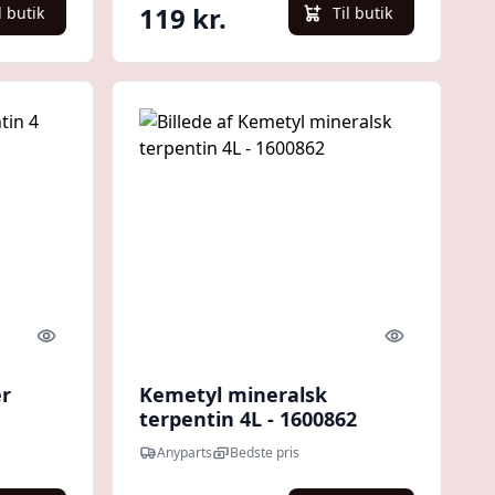
119 kr.
l butik
Til butik
Quick look
Quick look
er
Kemetyl mineralsk
terpentin 4L - 1600862
Anyparts
Bedste pris