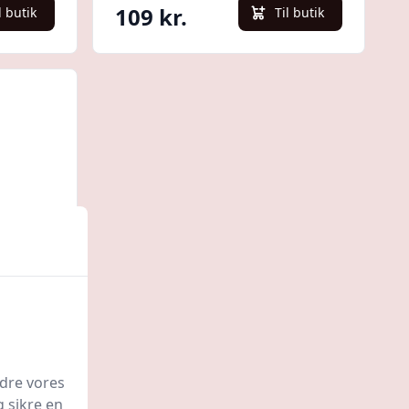
109 kr.
l butik
Til butik
Quick look
eralsk
edre vores
g sikre en