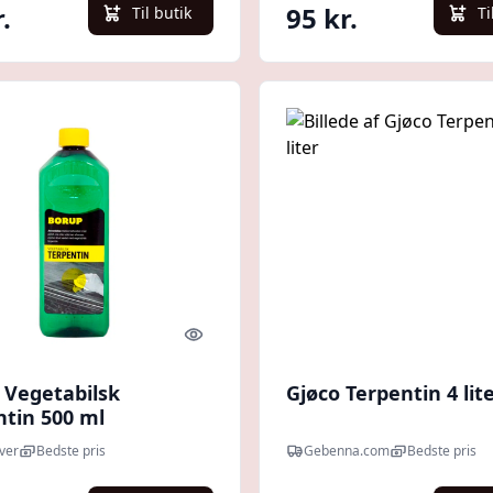
.
95 kr.
Til butik
Ti
Quick look
 Vegetabilsk
Gjøco Terpentin 4 lit
ntin 500 ml
ver
Bedste pris
Gebenna.com
Bedste pris