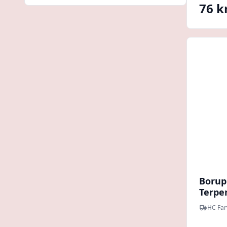
76 kr
Borup
Terpe
HC Far