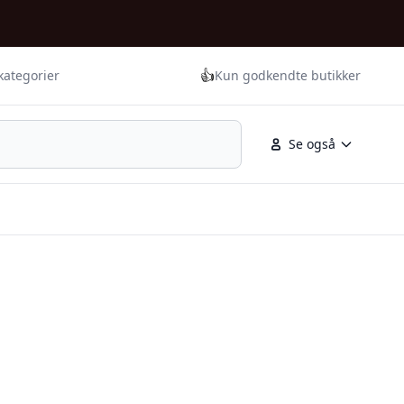
👍
kategorier
Kun godkendte butikker
Se også