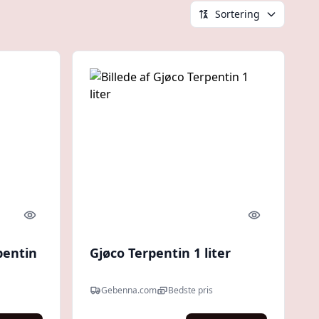
Sortering
Quick look
Quick look
pentin
Gjøco Terpentin 1 liter
Gebenna.com
Bedste pris