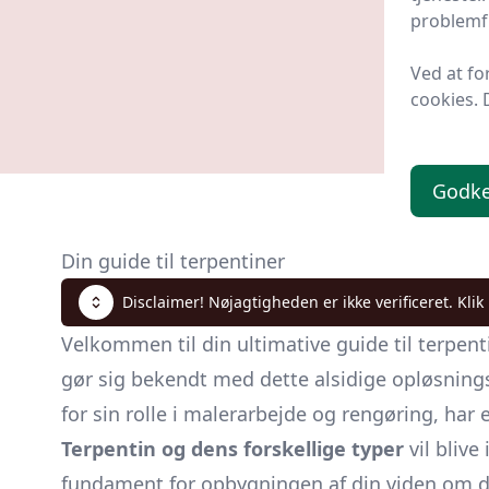
29 kr
problemfr
Ved at fo
cookies. 
Godk
Din guide til terpentiner
Disclaimer! Nøjagtigheden er ikke verificeret. Klik
Velkommen til din ultimative guide til terpent
gør sig bekendt med dette alsidige opløsnings
for sin rolle i malerarbejde og rengøring, ha
Terpentin og dens forskellige typer
vil blive
fundament for opbygningen af din viden om 