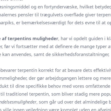
sningsmiddel og en fortyndervæske, hvilket betyder, 
rnes pensler til trægulvets overflade giver terpenti
arpiks, er bemærkelsesværdigt for dets evne til at op
e af terpentins muligheder
, har vi opdelt guiden i k
, før vi fortsætter med at definere de mange typer a
e kan anvendes, samt de sikkerhedsforanstaltninger,
varer terpentin korrekt for at bevare dets effektivit
meligheder, der gør arbejdsgangen lettere og mere e
dukt til dine specifikke behov med vores omfattende
r til traditionel terpentin, som bliver stadig mere po
ndelsesmuligheder
, som går ud over det almindelige 
 ville ingen vejledning være komplet uden en afvejn