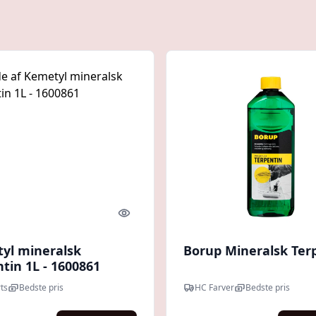
Quick look
yl mineralsk
Borup Mineralsk Ter
tin 1L - 1600861
ts
Bedste pris
HC Farver
Bedste pris