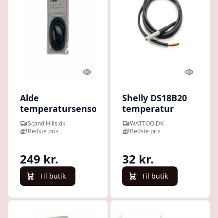
Quick look
Quick l
Alde
Shelly DS18B20
temperatursensor
temperatur
sensor, 1 meter
ScandiHills.dk
WATTOO.DK
Bedste pris
Bedste pris
249 kr.
32 kr.
Til butik
Til butik
Spar -10 kr.