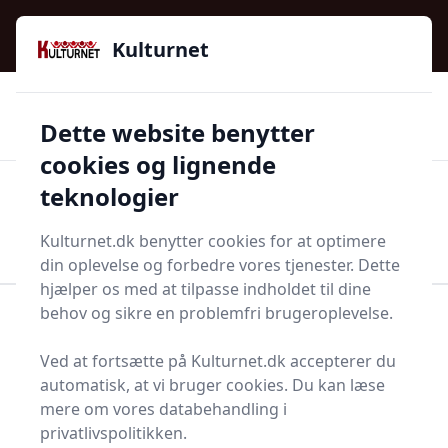
Kulturnet - Alt Det Gode I Livet | Din Kulturguide Siden
e menu
2016
Kulturnet
🌟🌟🌟🌟🌟
🌟
🚚
3.958 produktyper
Hurtig levering
Dette website benytter
🏷️
👍
97 kategorier
Kun godkendte butikker
cookies og lignende
teknologier
Men
Start søgning
Start søgning
Kulturnet.dk benytter cookies for at optimere
din oplevelse og forbedre vores tjenester. Dette
hjælper os med at tilpasse indholdet til dine
behov og sikre en problemfri brugeroplevelse.
Forside
Bolig og indretning
Alarmer og sikkerhed
Temperatursensor
Ved at fortsætte på Kulturnet.dk accepterer du
Topliste over de 19
automatisk, at vi bruger cookies. Du kan læse
mere om vores databehandling i
bedste
privatlivspolitikken.