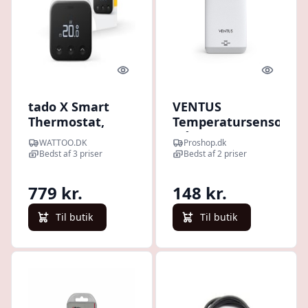
Quick look
Quick l
tado X Smart
VENTUS
Thermostat,
Temperatursensor
trdls temperatur
trådløs W036 til
WATTOO.DK
Proshop.dk
sensor
W210
Bedst af 3 priser
Bedst af 2 priser
779 kr.
148 kr.
Til butik
Til butik