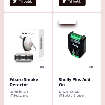
Til butik
Til butik
Spar 71 kr.
Quick look
Quick l
Fibaro Smoke
Shelly Plus Add-
Detector
On
tilfjelsesmodul,
Proshop.dk
WATTOO.DK
digitalt og
Bedste pris
Bedst af 3 priser
analogt input