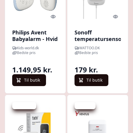
Quick look
Quick l
Philips Avent
Sonoff
Babyalarm - Hvid
temperatursensor,
inkl. sonde,
Kids-world.dk
WATTOO.DK
batteri, Zigbee,
Bedste pris
Bedste pris
IP65, SNZB-02LD
1.149,95 kr.
179 kr.
Til butik
Til butik
Spar 291 kr.
Spar -6 kr.