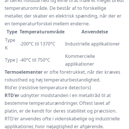
af deres holdbarhed og evne til at måle et meget bredt
temperaturområde. De består af to forskellige
metaller, der skaber en elektrisk spænding, når der er
en temperaturforskel mellem enderne.
Type
Temperaturområde
Anvendelse
Type
-200°C til 1370°C
Industrielle applikationer
K
Kommercielle
Type J
-40°C til 750°C
applikationer
Termoelementer
er ofte foretrukket, når der kræves
robusthed og høj temperaturbestandighed.
Rtd'er (resistive temperature detectors)
RTD'er
udnytter modstanden i en metaltråd til at
bestemme temperaturændringer. Oftest lavet af
platin, er de kendt for deres stabilitet og præcision.
RTD'er anvendes ofte i videnskabelige og industrielle
applikationer, hvor nøjagtighed er afgørende.