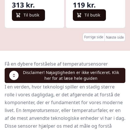
313 kr.
119 kr.
Til butik
Til butik
Forrige side
Næste side
Få en dybere forståelse af temperatursensorer
Disclaimer! Nøjagtigheden er ikke verificeret. Klik
her for at læse hele guiden
I en verden, hvor teknologi spiller en stadig større
rolle i vores dagligdag, er det afgørende at forstå de
komponenter, der er fundamentet for vores moderne
livet. En
temperatursensor
, eller
temperaturføler,
er en
af de mest anvendte teknologiske enheder vi har i dag.
Disse sensorer hjælper os med at måle og forstå