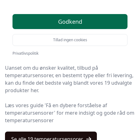
temperatursensorer i
2025
Godkend
Velkommen til Kulturnet! Vi har gjort arbejdet for dig
Tillad ingen cookies
og udvalgt 19 af de bedste temperatursensorer på
markedet.
Privatlivspolitik
Uanset om du ønsker kvalitet, tilbud på
temperatursensorer, en bestemt type eller fri levering,
kan du finde det bedste valg blandt vores 19 udvalgte
produkter her.
Læs vores guide 'Få en dybere forståelse af
temperatursensorer' for mere indsigt og gode råd om
temperatursensorer
Se alle 19 temperatursensorer