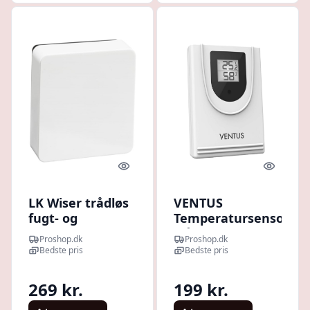
Quick look
Quick l
LK Wiser trådløs
VENTUS
fugt- og
Temperatursensor
temperatursensor,
trådløs W037 til
Proshop.dk
Proshop.dk
hvid
W200
Bedste pris
Bedste pris
269 kr.
199 kr.