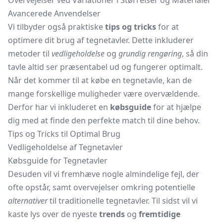
Overvejelser ved Variationer i Størrelser og Materialer
Avancerede Anvendelser
Vi tilbyder også praktiske
tips og tricks
for at
optimere dit brug af tegnetavler. Dette inkluderer
metoder til
vedligeholdelse
og
grundig rengøring
, så din
tavle altid ser præsentabel ud og fungerer optimalt.
Når det kommer til at købe en tegnetavle, kan de
mange forskellige muligheder være overvældende.
Derfor har vi inkluderet en
købsguide
for at hjælpe
dig med at finde den perfekte match til dine behov.
Tips og Tricks til Optimal Brug
Vedligeholdelse af Tegnetavler
Købsguide for Tegnetavler
Desuden vil vi fremhæve nogle almindelige fejl, der
ofte opstår, samt overvejelser omkring potentielle
alternativer
til traditionelle tegnetavler. Til sidst vil vi
kaste lys over de nyeste
trends
og
fremtidige