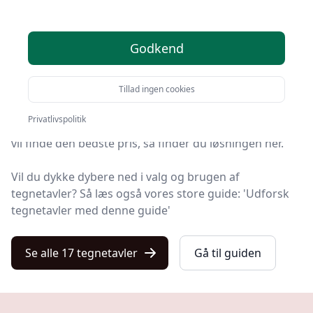
2025
Godkend
Find de bedste tegnetavler på Kulturnet! Vi har udvalgt
17 top-produkter, så du er sikret kvalitet og værdi.
Tillad ingen cookies
Uanset om du prioriterer høj kvalitet uanset prisen,
Privatlivspolitik
om du leder efter en tegnetavle med fri fragt, eller du
vil finde den bedste pris, så finder du løsningen her.
Vil du dykke dybere ned i valg og brugen af
tegnetavler? Så læs også vores store guide: 'Udforsk
tegnetavler med denne guide'
Se alle 17 tegnetavler
Gå til guiden