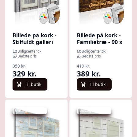
Quick look
Quick l
Billede på kork -
Billede på kork -
Stilfuldt galleri
Familietræ - 90 x
vægdekoration -
60 cm
Boligcenter.dk
Boligcenter.dk
60 x 40 cm
Bedste pris
Bedste pris
359 kr.
419 kr.
329 kr.
389 kr.
Til butik
Til butik
Udsalg - spar 7 %
Udsalg - spar 7 %