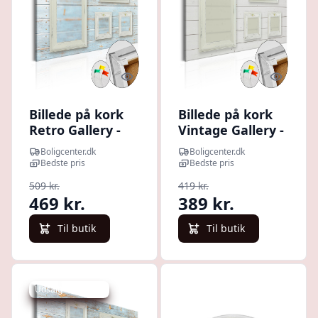
Quick look
Quick l
Billede på kork
Billede på kork
Retro Gallery -
Vintage Gallery -
dekorativ
dekorativ
Boligcenter.dk
Boligcenter.dk
opslagstavle
opslagstavle - 90
Bedste pris
Bedste pris
med fotogalleri -
x 60 cm
509 kr.
419 kr.
120 x 80 cm
469 kr.
389 kr.
Til butik
Til butik
Udsalg - spar 8 %