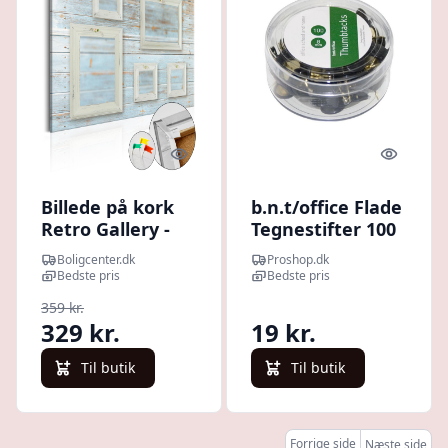
Quick look
Quick l
Billede på kork
b.n.t/office Flade
Retro Gallery -
Tegnestifter 100
dekorativ
Styk Sort
Boligcenter.dk
Proshop.dk
opslagstavle
Bedste pris
Bedste pris
med fotogalleri -
359 kr.
60 x 40 cm
329 kr.
19 kr.
Til butik
Til butik
Forrige side
Næste side