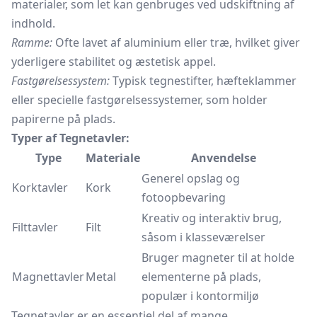
materialer, som let kan genbruges ved udskiftning af
indhold.
Ramme:
Ofte lavet af aluminium eller træ, hvilket giver
yderligere stabilitet og æstetisk appel.
Fastgørelsessystem:
Typisk tegnestifter,
hæfteklammer
eller specielle fastgørelsessystemer, som holder
papirerne på plads.
Typer af Tegnetavler:
Type
Materiale
Anvendelse
Generel opslag og
Korktavler
Kork
fotoopbevaring
Kreativ og interaktiv brug,
Filttavler
Filt
såsom i klasseværelser
Bruger magneter til at holde
Magnettavler
Metal
elementerne på plads,
populær i kontormiljø
Tegnetavler er en essentiel del af mange