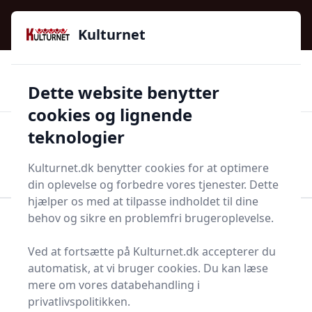
Kulturnet - Alt Det Gode I Livet | Din Kulturguide Siden
e menu
2016
Kulturnet
🌟🌟🌟🌟🌟
🌟
🚚
3.958 produktyper
Hurtig levering
Dette website benytter
🏷️
👍
97 kategorier
Kun godkendte butikker
cookies og lignende
teknologier
Men
Start søgning
Start søgning
Kulturnet.dk benytter cookies for at optimere
din oplevelse og forbedre vores tjenester. Dette
hjælper os med at tilpasse indholdet til dine
behov og sikre en problemfri brugeroplevelse.
Forside
Bolig og indretning
Terrasse og have
Tegnestifter
Ved at fortsætte på Kulturnet.dk accepterer du
Topliste over de 17
automatisk, at vi bruger cookies. Du kan læse
mere om vores databehandling i
bedste tegnetavler i
privatlivspolitikken.