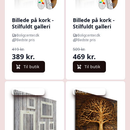
Quick look
Quick l
Billede på kork -
Billede på kork -
Stilfuldt galleri
Stilfuldt galleri
vægdekoration -
vægdekoration -
Boligcenter.dk
Boligcenter.dk
90 x 60 cm
120 x 80 cm
Bedste pris
Bedste pris
419 kr.
509 kr.
389 kr.
469 kr.
Til butik
Til butik
Udsalg - spar 8 %
Udsalg - spar 7 %