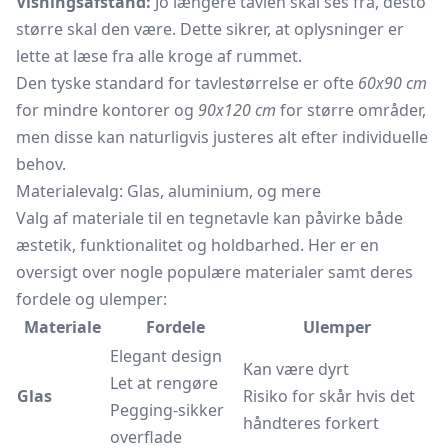
Visningsafstand:
Jo længere tavlen skal ses fra, desto
større skal den være. Dette sikrer, at oplysninger er
lette at læse fra alle kroge af rummet.
Den tyske standard for tavlestørrelse er ofte
60x90 cm
for mindre kontorer og
90x120 cm
for større områder,
men disse kan naturligvis justeres alt efter individuelle
behov.
Materialevalg: Glas, aluminium, og mere
Valg af materiale til en tegnetavle kan påvirke både
æstetik, funktionalitet og holdbarhed. Her er en
oversigt over nogle populære materialer samt deres
fordele og ulemper:
Materiale
Fordele
Ulemper
Elegant design
Kan være dyrt
Let at rengøre
Glas
Risiko for skår hvis det
Pegging-sikker
håndteres forkert
overflade