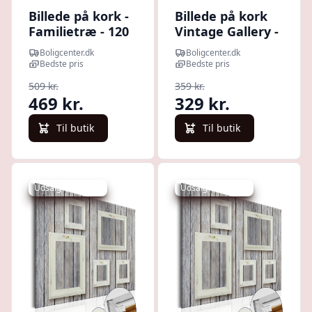
Billede på kork -
Billede på kork
Familietræ - 120
Vintage Gallery -
x 80 cm
dekorativ
Boligcenter.dk
Boligcenter.dk
opslagstavle - 60
Bedste pris
Bedste pris
x 40 cm
509 kr.
359 kr.
469 kr.
329 kr.
Til butik
Til butik
Udsalg - spar 7 %
Udsalg - spar 7 %