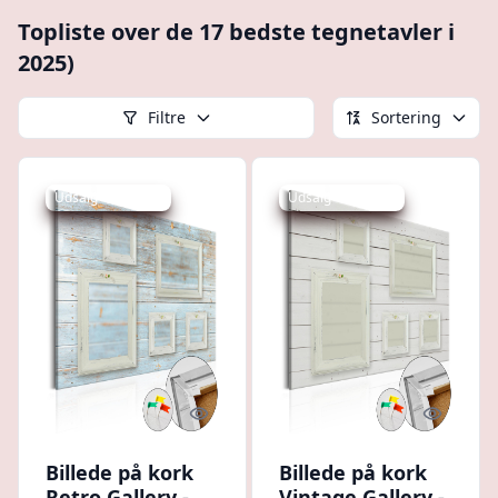
Topliste over de 17 bedste tegnetavler i
2025)
Filtre
Sortering
Udsalg - spar 7 %
Udsalg - spar 7 %
Quick look
Quick l
Billede på kork
Billede på kork
Retro Gallery -
Vintage Gallery -