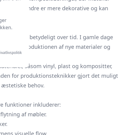
ige, mens andre er mere dekorative og kan
ger
ikken.
viklet sig betydeligt over tid. I gamle dage
en, med introduktionen af nye materialer og
ivatlivspolitik
terialer, såsom vinyl, plast og kompositter,
inden for produktionsteknikker gjort det muligt
r æstetiske behov.
 funktioner inkluderer:
flytning af møbler.
er.
ens visuelle flow.