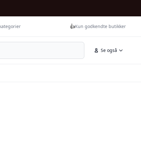
👍
kategorier
Kun godkendte butikker
Se også