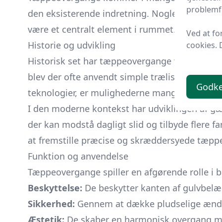
problemfr
den eksisterende indretning. Nogle tæppeover
være et centralt element i rummet.
Ved at fo
Historie og udvikling
cookies. 
Historisk set har tæppeovergange været brugt 
blev der ofte anvendt simple trælister til at
Godk
teknologier, er mulighederne mangedoblet.
I den moderne kontekst har udviklingen af 
der kan modstå dagligt slid og tilbyde flere f
at fremstille præcise og skræddersyede tæppeo
Funktion og anvendelse
Tæppeovergange spiller en afgørende rolle i 
Beskyttelse:
De beskytter kanten af gulvbelæg
Sikkerhed:
Gennem at dække pludselige ændrin
Æstetik:
De skaber en harmonisk overgang mell