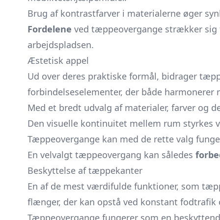
Brug af kontrastfarver i materialerne øger syn
Fordelene
ved tæppeovergange strækker sig t
arbejdspladsen.
Æstetisk appel
Ud over deres praktiske formål, bidrager tæp
forbindelseselementer, der både harmonerer 
Med et bredt udvalg af materialer, farver og 
Den visuelle kontinuitet mellem rum styrkes ve
Tæppeovergange kan med de rette valg fung
En velvalgt tæppeovergang kan således
forbe
Beskyttelse af tæppekanter
En af de mest værdifulde funktioner, som tæpp
flænger, der kan opstå ved konstant fodtrafik
Tæppeovergange fungerer som en beskyttende b