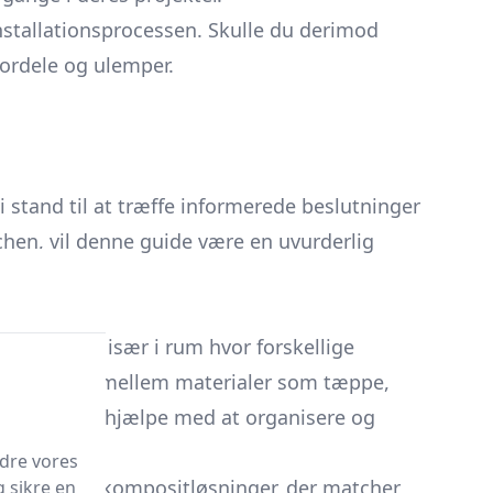
installationsprocessen. Skulle du derimod
fordele og ulemper.
 stand til at træffe informerede beslutninger
hen, vil denne guide være en uvurderlig
indretning, især i rum hvor forskellige
nde overgang mellem materialer som tæppe,
ingen og kan hjælpe med at organisere og
edre vores
 træ- eller kompositløsninger, der matcher
g sikre en