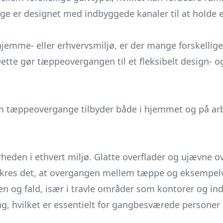
er designet med indbyggede kanaler til at holde e
hjemme- eller erhvervsmiljø, er der mange forskellig
ette gør tæppeovergangen til et fleksibelt design- 
som tæppeovergange tilbyder både i hjemmet og på a
den i ethvert miljø. Glatte overflader og ujævne ov
ikres det, at overgangen mellem tæppe og eksempelvis
n og fald, især i travle områder som kontorer og in
 hvilket er essentielt for gangbesværede personer 