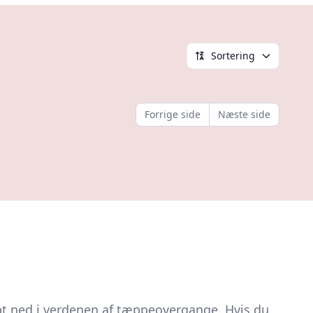
Sortering
Forrige side
Næste side
bt ned i verdenen af tæppeovergange. Hvis du