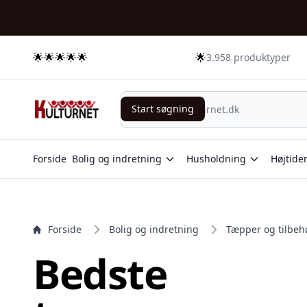
e menu
🌟🌟🌟🌟🌟
🌟
3.958 produktyper
Start søgning
Start søgning
Forside
Bolig og indretning
Husholdning
Højtide
Forside
Bolig og indretning
Tæpper og tilbeh
Bedste