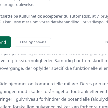
i brugeroplevelse.
gange er specielt designet til at være næsten usynl
rtsætte på Kulturnet.dk accepterer du automatisk, at vi bru
Du kan læse mere om vores databehandling i privatlivspolit
i århundreder, men deres design og funktioner har ud
 dække overgange mellem sten- eller trægulve. I nutid
end
Tillad ingen cookies
Pr
gængse
gulvløsninger
åbnet for innovative designs og ma
arve- og teksturmuligheder. Samtidig har fremskridt 
vergange, der opfylder specifikke funktionelle elle
både hjemmet og kommercielle miljøer. Deres primære
ningen mod skader forårsaget af fodtrafik eller ved 
ger i gulvniveau forhindrer de potentielle faldulykk
em forskellige gulvtyper, hvilket kan forbedre rumm