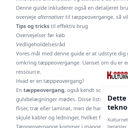
Denne guide inkluderer også en detaljeret brug
overveje
alternativer
til tæppeovergange, så vi
Tips og tricks
til effektiv brug
Overvejelser før køb
Vedligeholdelsesråd
Vores mål med denne guide er at udstyre dig m
omkring tæppeovergange. Uanset om du er en g
ressource.
Hvad er en tæppeovergang?
En
tæppeovergang
, også kendt som en overga
Dette
gulvbelægninger mødes. Disse lister tjener i
tekno
fliser, træ eller laminat, men de har også pr
skjule kabler og ledninger, hvilket forbedrer
Kulturnet
Tæppeovergange kommer i mange materialer og 
tjenester