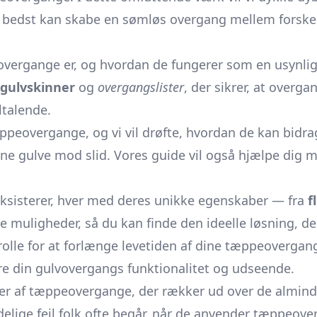
bedst kan skabe en sømløs overgang mellem forskelli
overgange er, og hvordan de fungerer som en usynlig,
gulvskinner
og
overgangslister
, der sikrer, at over
ltalende.
peovergange, og vi vil drøfte, hvordan de kan bidra
ine gulve mod slid. Vores guide vil også hjælpe dig m
eksisterer, hver med deres unikke egenskaber — fra
f
 muligheder, så du kan finde den ideelle løsning, der 
 rolle for at forlænge levetiden af dine tæppeoverg
re din gulvovergangs funktionalitet og udseende.
er af tæppeovergange, der rækker ud over de almindel
elige fejl folk ofte begår, når de anvender tæppeover