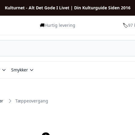
Kulturnet - Alt Det Gode I Livet | Din Kulturguide Siden 2016
🚚
🏷️
Hurtig levering
97 
r
Smykker
ør
Tæppeovergang