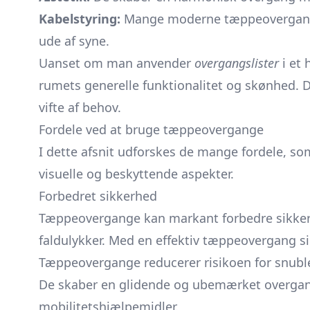
Kabelstyring:
Mange moderne tæppeovergange 
ude af syne.
Uanset om man anvender
overgangslister
i et 
rumets generelle funktionalitet og skønhed. D
vifte af behov.
Fordele ved at bruge tæppeovergange
I dette afsnit udforskes de mange fordele, 
visuelle og beskyttende aspekter.
Forbedret sikkerhed
Tæppeovergange kan markant forbedre sikkerhe
faldulykker. Med en effektiv tæppeovergang s
Tæppeovergange reducerer risikoen for snuble
De skaber en glidende og ubemærket overgang,
mobilitetshjælpemidler.