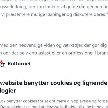
svejledning, der trin for trin vil guide dig gennem 
l vi præsentere mulige løsninger og diskutere deres 
ed den nødvendige viden og værktøjer, der gør dig i
ør-det-selv-entuasiast eller en professionel i branc
Kulturnet
ngslist eller gulvlist, er en vigtig komponent i bolig
 website benytter cookies og lignende
kke kun en æstetisk funktion ved at skabe en flyde
logier
aktiske formål. De beskytter kanterne på gulvbelægn
 både sikkerheden og udseendet i hjemmet.
.dk benytter cookies for at optimere din oplevelse og forb
stilarter, fra enkle aluminiumslister til avancerede
. Dette hjælper os med at tilpasse indholdet til dine behov o