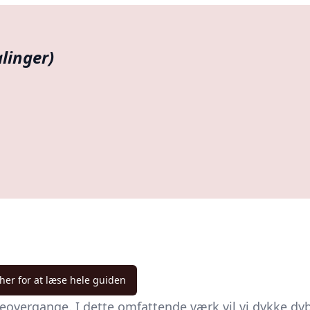
linger)
 her for at læse hele guiden
peovergange. I dette omfattende værk vil vi dykke dy