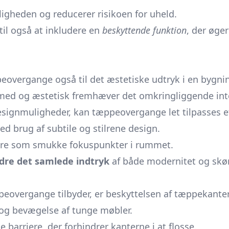
ligheden og reducerer risikoen for uheld.
il også at inkludere en
beskyttende funktion
, der øge
peovergange også til det æstetiske udtryk i en bygn
med og æstetisk fremhæver det omkringliggende inte
designmuligheder, kan tæppeovergange let tilpasses e
d brug af subtile og stilrene design.
ere som smukke fokuspunkter i rummet.
dre det samlede indtryk
af både modernitet og skø
eovergange tilbyder, er beskyttelsen af tæppekanter.
 og bevægelse af tunge møbler.
arriere, der forhindrer kanterne i at flosse.